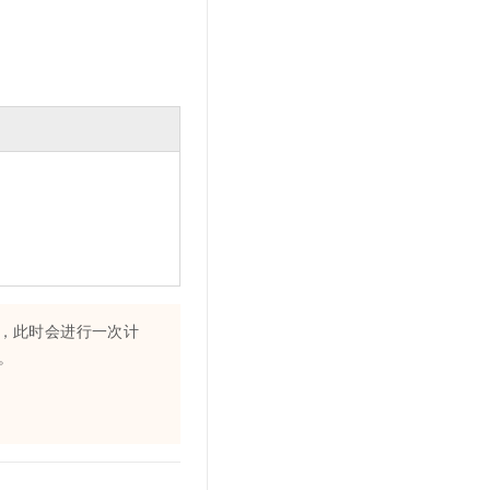
文戏情感细腻自然，动作戏激烈拳拳到肉，实现更强表演能力
支持中英文自由切换，具备更强的噪声鲁棒性
云聚AI 严选权益
SSL 证书
，一键激活高效办公新体验
精选AI产品，从模型到应用全链提效
堡垒机
AI 用量加速计划
应用
防火墙
、识别商机，让客服更高效、服务更出色。
新老同享，达量后返
千问办公
主机安全
NEW
的智能体编程平台
一站式AI生产力平台
AI 应用及服务市场
伶鹊
企业级人与Agent协作平台，接入和调度多个数字员工
智能客服平台，对话机器人、对话分析、智能外呼
AI 应用
大模型服务平台百炼 - 全妙
大模型
应用创作平台
多模态内容创作工具，已接入 DeepSeek
自然语言处理
，此时会进行一次计
。
数据标注
机器学习
息提取
与 AI 智能体进行实时音视频通话
从文本、图片、视频中提取结构化的属性信息
构建支持视频理解的 AI 音视频实时通话应用