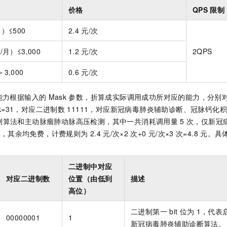
价格
QPS
限制
）≤500
2.4
元/次
月）≤3,000
1.2
元/次
2QPS
3,000
0.6
元/次
能力根据输入的
Mask
参数，折算成实际调用成功所对应的能力，分别
sk=31，对应二进制数
11111，对应新冠病毒肺炎辅助诊断、冠脉钙化
测算法和主动脉瘤肺动脉高压检测，其中一共消耗调用量
5
次，仅新冠
费，其余均免费，计费规则为
2.4
元/次×2
次+0
元/次×3
次=4.8
元。具
二进制中对应
对应二进制数
位置（由低到
描述
高位）
二进制第一
bit
位为
1，代表
00000001
1
新冠病毒肺炎辅助诊断算法。