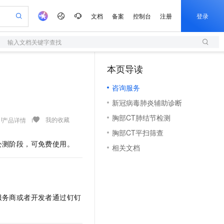
文档
备案
控制台
注册
登录
输入文档关键字查找
验
作计划
器
AI 活动
专业服务
服务伙伴合作计划
开发者社区
加入我们
服务平台百炼
阿里云 OPC 创新助力计划
本页导读
（1）
一站式生成采购清单，支持单品或批量购买
S
可编辑精美 PPT 文稿
S产品伙伴计划（繁花）
峰会
造的大模型服务与应用开发平台
轻量应用服务器
Agency Agents：拥有专属领域专家
AI 生产力先锋
Al MaaS 服务伙伴赋能合作
域名
博文
Careers
至高可申请百万元
咨询服务
性可伸缩的云计算服务
 轻松生成专业的 PPT
开启高性价比 AI 编程新体验
先锋实践拓展 AI 生产力的边界
快速构建应用程序和网站，即刻迈出上云第一步
多领域专家智能体,一键组建 AI 虚拟交付团队
Token 补贴，五大权
计划
海大会
伙伴信用分合作计划
商标
问答
社会招聘
新冠病毒肺炎辅助诊断
益加速 OPC 成功
S
帕鲁游戏服务器
数字证书管理服务（原SSL证书）
HappyHorse 打造一站式影视创作平台
飞天发布时刻
HOT
划
备案
电子书
校园招聘
胸部CT肺结节检测
联机服务器，轻松开启游戏
视频创作，一键激活电商全链路生产力
全托管，含MySQL、PostgreSQL、SQL Server、MariaDB多引擎
实现全站HTTPS，呈现可信的WEB访问
所见，即是所愿
可视化编排打通从文字构思到成片全链路闭环
我的收藏
产品详情
更多支持
划
公司注册
镜像站
胸部CT平扫筛查
视频生成
语音识别与合成
 智能体与工作流应用
短信服务
漫剧工坊：一站式动画创作平台
AI 实训营
公测阶段，可免费使用。
合作伙伴培训与认证
相关文档
划
上云迁移
的智能体编程平台
站生成，高效打造优质广告素材
通过阿里云百炼高效搭建AI应用,助力高效开发
快速生产连贯的高质量长漫剧
从基础到进阶，Agent 创客手把手教你
国内短信简单易用，安全可靠，秒级触达，全球覆盖200+国家和地区。
e-1.1-T2V
Qwen3-TTS-Flash
lScope
我要反馈
查询合作伙伴
畅细腻的高质量视频
离线语音合成大模型，多语言方言自适应，低延迟高稳定
n Alibaba Cloud ISV 合作
代维服务
olarDB
建企业门户网站
大数据开发治理平台 DataWorks
10 分钟搭建微信、支付宝小程序
创新加速
ope
登录合作伙伴管理后台
我要建议
站，无忧落地极速上线
以可视化方式快速构建移动和 PC 门户网站
100%兼容MySQL、PostgreSQL，兼容Oracle，支持集中和分布式
高效部署网站，快速应用到小程序
Data Agent 驱动的一站式 Data+AI 开发治理平台
e-1.1-I2V
Cosyvoice-V3-Flash
安全
服务商或者开发者通过钉钉
畅自然，细节丰富
高表现力语音合成大模型，语音克隆听感自然
我要投诉
上云场景组合购
伴
边界网络安全防护产品
漫剧创作，剧本、分镜、视频高效生成
覆盖90%+业务场景，专享组合折扣价
2V
VPN
Fun-ASR