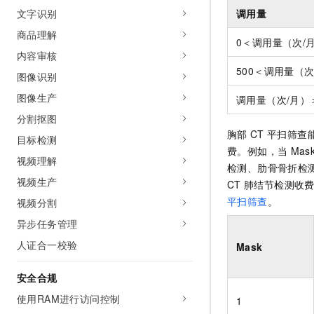
调用量
文字识别
商品理解
0＜调用量（次/月
内容审核
500＜调用量（次/
图像识别
图像生产
调用量（次/月）＞
分割抠图
胸部
CT
平扫筛查
目标检测
费。例如，当
Ma
视频理解
检测、肋骨骨折检
视频生产
CT
肺结节检测收
平扫筛查
。
视频分割
异步任务管理
人证合一校验
Mask
安全合规
使用RAM进行访问控制
1