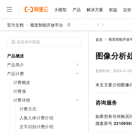
大模型
产品
解决方案
权益
定价
官方文档
视觉智能开放平台
大模型
产品
解决方案
权益
定价
云市场
伙伴
服务
了解阿里云
精选产品
精选解决方案
普惠上云
产品定价
精选商城
成为销售伙伴
售前咨询
为什么选择阿里云
千问AI平台
视觉智能开放
首页
了解云产品的定价详情
大模型服务平台百炼
睿译宝，AI翻译排版一
普惠上云 官方力荐
分销伙伴
在线服务
网站建设
什么是云计算
大
大模型服务与应用平台
上传文档即自动完成翻译和
云服务器38元/年起，超
图像分析
产品概述
咨询伙伴
多端小程序
技术领先
云上成本管理
售后服务
千问大模型
GLM-5.2：长任务时代
官方推荐返现计划
大模型
产品简介
大模型
精选产品
精选解决方案
Salesforce 国际版订阅
稳定可靠
管理和优化成本
多元化、高性能、安全可靠
推荐新用户得奖励，单订单
更新时间：
2024-01-05
销售伙伴合作计划
产品计费
自助服务
友盟天域
安全合规
人工智能与机器学习
AI
文本生成
无影云电脑
Hermes Agent，打造
云工开物
计费概述
本文主要介绍图像
无影生态合作计划
在线服务
观测云
分析师报告
随时随地安全接入的云上超
自主进化，持久记忆，越用
高校专属算力普惠，学生认
计算
互联网应用开发
计费项
Qwen3.8-Max
HOT
Salesforce On Alibaba C
工单服务
智能体时代全能旗舰模型
Tuya 物联网平台阿里云
研究报告与白皮书
计费详情
云解析DNS
快速拥有专属 OpenClaw
Consulting Partner 合
咨询服务
大数据
容器
免费试用
短信专区
计费方式
蓝凌 OA
Qwen3.7-Plus
AI 大模型销售与服务生
现代化应用
存储
天池大赛
如果您有任何购买
能看、能想、能动手的多模
人脸人体计费介绍
云原生大数据计算服务 Max
解决方案免费试用 新老
电子合同
搜索群号
2310959
面向分析的企业级SaaS模
最高领取价值200元试用
安全
网络与CDN
文字识别计费介绍
AI 算法大赛
Qwen3-VL-Plus
畅捷通