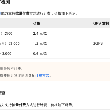
节检测
一个 AI 助手
即刻拥有 DeepSeek-R1 满血版
超强辅助，Bol
在企业官网、通讯软件中为客户提供 AI 客服
多种方案随心选，轻松解锁专属 DeepSeek
测
能力支持
按量付费
方式进行计费，价格如下所示。
价格
QPS
限制
）≤500
2.4
元/次
月）≤3,000
1.2
元/次
2QPS
3,000
0.6
元/次
用失败不计费。
格费用计算详情请参见
计费方式
。
筛查
能力支持
按量付费
方式进行计费，价格如下所示。