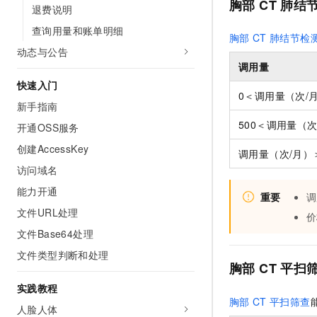
胸部
CT
肺结
10 分钟在聊天系统中增加
退费说明
专有云
查询用量和账单明细
胸部
CT
肺结节检
动态与公告
调用量
快速入门
0＜调用量（次/月
新手指南
500＜调用量（次/
开通OSS服务
创建AccessKey
调用量（次/月）＞
访问域名
能力开通
重要
调
文件URL处理
价
文件Base64处理
文件类型判断和处理
胸部
CT
平扫
实践教程
胸部
CT
平扫筛查
人脸人体