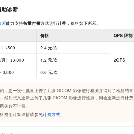
服务生态伙伴
视觉 Coding、空间感知、多模态思考等全面升级
1M上下文，专为长程任务能力而生
云工开物
企业应用
Night Plan 支持 Qwen 3.8-Max
AI 办公
NEW
辅助诊断
Red Hat
30+ 款产品免费体验
夜间 5 折，Qwen/Meoo/TokenPlan 客户专享
AI智能应用
科研合作
ERP
堂（旗舰版）
SUSE
诊断
能力支持
按量付费
方式进行计费，价格如下所示。
智能客服
AI 应用构建
大模型原生
CRM
2个月
自动承接线索
价格
QPS
限制
建站小程序
Qoder
大模型服务平台百炼-应用模版
OA 办公系统
HOT
NEW
面向真实软件
个人版上线、团队版降价；千问3.8-Max首发发尝鲜
丰富多元化的应用模版和解决方案
）≤500
2.4
元/次
力提升
财税管理
模板建站
万有无界
大模型服务平台百炼-智能体
月）≤3,000
1.2
元/次
2QPS
400电话
定制建站
的模型效果
灵活可视化地构建企业级 Agent
方案
广告营销
模板小程序
3,000
0.6
元/次
秒悟
人工智能平台 PAI
定制小程序
云端极速 AI 
新一代 AI 视频生成模型，深度适配广告营销等场景
AI Native 的算法工程平台，一站式完成建模、训练、推理服务部署
如，您一次性批量上传了几张
DICOM
影像进行检测并得到了检测结果
APP 开发
。然后您又重新上传了几张
DICOM
影像进行检测，则会重新进行计费
建站系统
用失败不计费。
格费用计算详情请参见
计费方式
。
AI 应用
10分钟微调：让0.6B模型媲美235B模型
多模态数据信
依托云原生高可用架构,实现Dify私有化部署
用1%尺寸在特定领域达到大模型90%以上效果