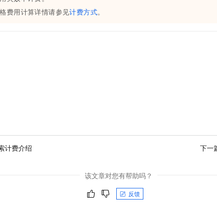
格费用计算详情请参见
计费方式
。
题
索计费介绍
下一
该文章对您有帮助吗？
反馈