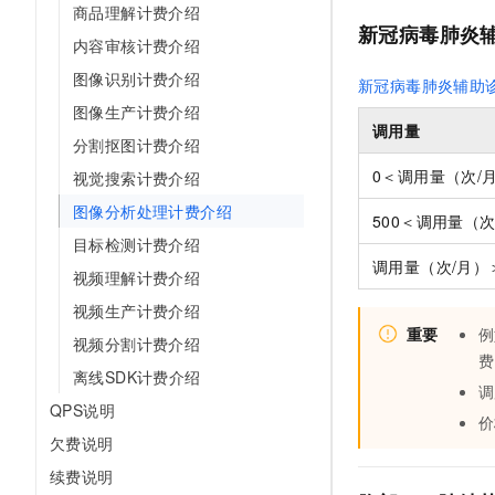
商品理解计费介绍
AI 产品 免费试用
网络
安全
云开发大赛
新冠病毒肺炎
Tableau 订阅
1亿+ 大模型 tokens 和 
内容审核计费介绍
可观测
入门学习赛
中间件
AI空中课堂在线直播课
图像识别计费介绍
新冠病毒肺炎辅助
140+云产品 免费试用
大模型服务
上云与迁云
图像生产计费介绍
产品新客免费试用，最长1
数据库
调用量
生态解决方案
千问AI平台-Token Plan
分割抠图计费介绍
企业出海
大模型ACA认证体验
大数据计算
0＜调用量（次/月
视觉搜索计费介绍
助力企业全员 AI 认知与能
行业生态解决方案
政企业务
媒体服务
图像分析处理计费介绍
千问AI平台-模型体验
500＜调用量（次/
开发者生态解决方案
在线体验全尺寸、多种模态
目标检测计费介绍
企业服务与云通信
AI 开发和 AI 应用解决
调用量（次/月）＞
视频理解计费介绍
Happy 系列大模型
域名与网站
视频生产计费介绍
重要
例
终端用户计算
视频分割计费介绍
费
离线SDK计费介绍
Serverless
大模型解决方案
调
QPS说明
价
开发工具
快速部署 Dify，高效搭建 
欠费说明
迁移与运维管理
续费说明