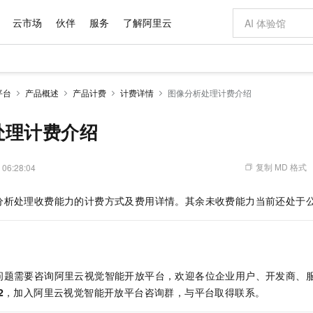
云市场
伙伴
服务
了解阿里云
AI 特惠
数据与 API
成为产品伙伴
企业增值服务
最佳实践
价格计算器
AI 场景体
基础软件
产品伙伴合
阿里云认证
市场活动
配置报价
大模型
平台
产品概述
产品计费
计费详情
图像分析处理计费介绍
自助选配和估算价格
步到位
域名与网站
智启 AI 普惠权益
产品生态集成认证中心
企业支持计划
云上春晚
Qwen Audio：打造专属 AI 语音助手
千问官方 MaaS 平台，为开发者和 Agent 而生，新用户赠送 1 亿 + tokens 额度
云服务器 EC
一句话生成原生
AI Coding
阿里云Maa
2026 阿里云
为企业打
数据集
Windows
大模型认证
模型
NEW
NEW
格式还原
值低价云产品抢先购
提供智能易用的域名与建站服务
至高享 1亿+免费 tokens，加速 Al 应用落地
Qwen-Audio-3.0-Realtime 端到端实时语音角色扮演
安全可靠、弹
输入一句话想法,
智能编程，一键
处理计费介绍
产品生态伙伴
专家技术服务
云上奥运之旅
弹性计算合作
阿里云中企出
手机三要素
宝塔 Linux
全部认证
价格优势
开源旗舰模型
对象存储 OSS
即刻拥有 DeepSeek-V4-Pro
阿里云 OPC 创新助力计划
云数据库 RD
一键部署幻兽
AI 电商营销
产品生态伙伴工作台
企业增值服务台
云栖战略参考
云存储合作计
云栖大会
身份实名认证
CentOS
训练营
推动算力普惠，释放技术红利
的大模型服务
最高返9万
真正可用的 1M 上下文,一次完成代码全链路开发
轻松解锁专属 DeepSeek-V4-Pro
至高百万元 Token 补贴，加速一人公司成长
稳定、安全、高性价比、高性能的云存储服务
一键购买专属
从图文生成到
复制 MD 格式
 06:28:04
云上的中国
数据库合作计
活动全景
短信
Docker
图片和
自进化智能体
人工智能平台 PAI
5 分钟轻松部署专属 QwenPaw
Token Plan 模型订阅计划
Qoder
高效搭建 AI
AI 广告创作
企业成长
大模型
NEW
HOT
信息公告
分析处理收费能力的计费方式及费用详情。其余未收费能力当前还处于
看见新力量
云网络合作计
OCR 文字识别
JAVA
级电脑
越聪明
证享300元代金券
一站式AI开发、训练和推理服务
Qwen3.8-Max 首发尝鲜，限时加量 10 倍，夜间低至2折
从聊天伙伴进化为能主动干活的本地数字员工
面向真实软件
图文、视频一
Kimi-K3
HappyHors
NEW
魔搭 Mode
loud
服务实践
官网公告
Kimi 最新旗舰模型，长程编程与推理利器
让文字生成流
金融模力时刻
Salesforce O
版
发票查验
全能环境
Qoder CN
Claude Code + GStack 打造工程团队
千问办公，限时限量积分加倍
云原生数据库 P
低代码高效构
AI 建站
NEW
作计划
计划
创新中心
魔搭 ModelSc
健康状态
让AI从“聊天伙伴”进化为能干活的“数字员工”
覆盖公网/内网、递归/权威、移动APP等全场景解析服务
安装技能 GStack，拥有专属 AI 工程团队
你的AI工作搭子，覆盖日常办公高频场景
基于千问大模型等，支持代码智能生成、研发智能问答
0 代码专业建
客户案例
天气预报查询
操作系统
Deepseek-v4-pro
HappyHors
态合作计划
问题需要咨询阿里云视觉智能开放平台，欢迎各位企业用户、开发商、
态智能体模型
旗舰 MoE 大模型，百万上下文与顶尖推理能力
图生视频，流
Compute
同享
容器服务 Kubernetes 版 ACK
万小智 AI 建站低至 15元/月
云防火墙
AI 短剧/漫剧
快递物流查询
WordPress
成为服务伙
高校合作
2
，加入阿里云视觉智能开放平台咨询群，与平台取得联系。
式云数据仓库
点，立即开启云上创新
提供一站式管理容器应用的 K8s 服务
送.CN域名，送备案服务码
云原生的云上
AI助力短剧
GLM-5.2
Wan2.7-T
Ubuntu