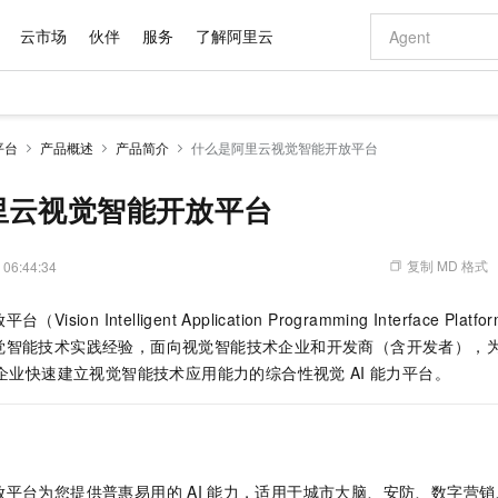
云市场
伙伴
服务
了解阿里云
AI 特惠
数据与 API
成为产品伙伴
企业增值服务
最佳实践
价格计算器
AI 场景体
基础软件
产品伙伴合
阿里云认证
市场活动
配置报价
大模型
平台
产品概述
产品简介
什么是阿里云视觉智能开放平台
自助选配和估算价格
新方式
域名与网站
睿译宝，AI翻译排版一步到位
智启 AI 普惠权益
产品生态集成认证中心
企业支持计划
云上春晚
千问官方 MaaS 平台，为开发者和 Agent 而生，新用户赠送 1 亿 + tokens 额度
云服务器 EC
Qwen Aud
AI Coding
阿里云Maa
2026 阿里云
为企业打
数据集
Windows
大模型认证
模型
NEW
NEW
交付可用成果
值低价云产品抢先购
提供智能易用的域名与建站服务
上传文档即自动完成翻译和格式还原
至高享 1亿+免费 tokens，加速 Al 应用落地
安全可靠、弹
智能编程，一键
里云视觉智能开放平台
产品生态伙伴
专家技术服务
云上奥运之旅
弹性计算合作
阿里云中企出
手机三要素
宝塔 Linux
全部认证
价格优势
有专属领域专家
对象存储 OSS
GLM-5.2：长任务时代开源旗舰模型
阿里云 OPC 创新助力计划
云数据库 RD
即刻拥有 DeepS
AI 电商营销
产品生态伙伴工作台
企业增值服务台
云栖战略参考
云存储合作计
云栖大会
身份实名认证
CentOS
训练营
推动算力普惠，释放技术红利
的大模型服务
最高返9万
多领域专家智能体,一键组建 AI 虚拟交付团队
至高百万元 Token 补贴，加速一人公司成长
稳定、安全、高性价比、高性能的云存储服务
真正可用的 1M 上下文,一次完成代码全链路开发
轻松解锁专属 Dee
从图文生成到
复制 MD 格式
 06:44:34
云上的中国
数据库合作计
活动全景
短信
Docker
图片和
站式影视创作平台
人工智能平台 PAI
Hermes Agent，打造自进化智能体
Token Plan 模型订阅计划
Qoder
5 分钟轻松部署
AI 广告创作
企业成长
大模型
NEW
信息公告
sion Intelligent Application Programming Interface 
看见新力量
云网络合作计
OCR 文字识别
JAVA
级电脑
证享300元代金券
可视化编排打通从文字构思到成片全链路闭环
一站式AI开发、训练和推理服务
自主进化，持久记忆，越用越聪明
Qwen3.8-Max 首发尝鲜，限时加量 10 倍，夜间低至2折
面向真实软件
图文、视频一
Kimi-K3
HappyHors
觉智能技术实践经验，面向视觉智能技术企业和开发商（含开发者），
NEW
魔搭 Mode
loud
服务实践
官网公告
Kimi 最新旗舰模型，长程编程与推理利器
让文字生成流
金融模力时刻
Salesforce O
版
企业快速建立视觉智能技术应用能力的综合性视觉
发票查验
AI
能力平台。
全能环境
Qoder CN
Claude Code + GStack 打造工程团队
千问办公，限时限量积分加倍
云原生数据库 P
低代码高效构
AI 建站
NEW
作计划
计划
创新中心
魔搭 ModelSc
健康状态
让AI从“聊天伙伴”进化为能干活的“数字员工”
覆盖公网/内网、递归/权威、移动APP等全场景解析服务
安装技能 GStack，拥有专属 AI 工程团队
你的AI工作搭子，覆盖日常办公高频场景
基于千问大模型等，支持代码智能生成、研发智能问答
0 代码专业建
客户案例
天气预报查询
操作系统
Deepseek-v4-pro
HappyHors
态合作计划
态智能体模型
旗舰 MoE 大模型，百万上下文与顶尖推理能力
图生视频，流
Compute
同享
容器服务 Kubernetes 版 ACK
万小智 AI 建站低至 15元/月
云防火墙
AI 短剧/漫剧
快递物流查询
WordPress
成为服务伙
高校合作
式云数据仓库
点，立即开启云上创新
提供一站式管理容器应用的 K8s 服务
送.CN域名，送备案服务码
云原生的云上
AI助力短剧
GLM-5.2
Wan2.7-T
放平台为您提供普惠易用的
AI
能力，适用于城市大脑、安防、数字营销
Ubuntu