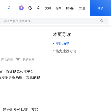
文档
备案
控制台
注册
登录
输入文档关键字查找
验
作计划
器
AI 活动
专业服务
服务伙伴合作计划
开发者社区
加入我们
服务平台百炼
阿里云 OPC 创新助力计划
本页导读
（1）
一站式生成采购清单，支持单品或批量购买
S
io：打造专属 AI 语音助手
S产品伙伴计划（繁花）
峰会
造的大模型服务与应用开发平台
轻量应用服务器
一句话生成原生可编辑精美 PPT 文稿
AI 生产力先锋
Al MaaS 服务伙伴赋能合作
域名
博文
Careers
至高可申请百万元
应用场景
性可伸缩的云计算服务
开启高性价比 AI 编程新体验
Qwen-Audio-3.0-Realtime 端到端实时语音角色扮演
输入一句话想法, 轻松生成专业的 PPT
先锋实践拓展 AI 生产力的边界
快速构建应用程序和网站，即刻迈出上云第一步
Token 补贴，五大权
计划
海大会
伙伴信用分合作计划
商标
问答
社会招聘
能力建设方向
益加速 OPC 成功
S
eek-V4-Pro
数字证书管理服务（原SSL证书）
一键部署幻兽帕鲁游戏服务器
飞天发布时刻
HOT
划
备案
电子书
校园招聘
pSeek-V4-Pro
视频创作，一键激活电商全链路生产力
全托管，含MySQL、PostgreSQL、SQL Server、MariaDB多引擎
实现全站HTTPS，呈现可信的WEB访问
一键购买专属联机服务器，轻松开启游戏
所见，即是所愿
我的收藏
产品详情
更多支持
划
公司注册
镜像站
视频生成
语音识别与合成
专属 QwenPaw
短信服务
漫剧工坊：一站式动画创作平台
AI 实训营
HOT
Platform）简称视觉智能平台，
合作伙伴培训与认证
划
上云迁移
的智能体编程平台
站生成，高效打造优质广告素材
从聊天伙伴进化为能主动干活的本地数字员工
快速生产连贯的高质量长漫剧
从基础到进阶，Agent 创客手把手教你
国内短信简单易用，安全可靠，秒级触达，全球覆盖200+国家和地区。
e-1.1-T2V
Qwen3-TTS-Flash
为其提供高易用、普惠的视
lScope
我要反馈
查询合作伙伴
畅细腻的高质量视频
离线语音合成大模型，多语言方言自适应，低延迟高稳定
n Alibaba Cloud ISV 合作
代维服务
olarDB
建企业门户网站
大数据开发治理平台 DataWorks
10 分钟搭建微信、支付宝小程序
创新加速
ope
登录合作伙伴管理后台
我要建议
站，无忧落地极速上线
以可视化方式快速构建移动和 PC 门户网站
100%兼容MySQL、PostgreSQL，兼容Oracle，支持集中和分布式
高效部署网站，快速应用到小程序
Data Agent 驱动的一站式 Data+AI 开发治理平台
e-1.1-I2V
Cosyvoice-V3-Flash
安全
畅自然，细节丰富
高表现力语音合成大模型，语音克隆听感自然
我要投诉
上云场景组合购
伴
边界网络安全防护产品
漫剧创作，剧本、分镜、视频高效生成
覆盖90%+业务场景，专享组合折扣价
2V
VPN
Fun-ASR
、泛金融身份认证、互联