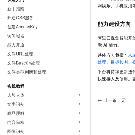
AI 产品 免费试用
网络
网娱乐、手机应用
安全
云开发大赛
新手指南
Tableau 订阅
1亿+ 大模型 tokens 和 
开通OSS服务
可观测
入门学习赛
中间件
AI空中课堂在线直播课
能力建设方向
140+云产品 免费试用
大模型服务
创建AccessKey
上云与迁云
产品新客免费试用，最长1
数据库
访问域名
生态解决方案
阿里云视觉智能开
千问AI平台-Token Plan
企业出海
大模型ACA认证体验
大数据计算
能力开通
觉
AI
能力。
助力企业全员 AI 认知与能
行业生态解决方案
文件URL处理
政企业务
具体方向包括：
人
媒体服务
千问AI平台-模型体验
开发者生态解决方案
处理
、
目标检测
、
文件Base64处理
在线体验全尺寸、多种模态
企业服务与云通信
平台将持续更新迭
文件类型判断和处理
AI 开发和 AI 应用解决
Happy 系列大模型
快速接入及使用。
域名与网站
实践教程
终端用户计算
人脸人体
上一篇：无
文字识别
Serverless
大模型解决方案
商品理解
开发工具
快速部署 Dify，高效搭建 
内容审核
迁移与运维管理
图像识别