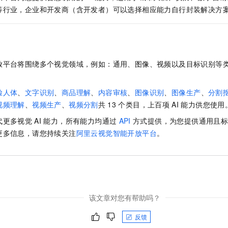
服务生态伙伴
视觉 Coding、空间感知、多模态思考等全面升级
1M上下文，专为长程任务能力而生
云工开物
企业应用
Night Plan 支持 Qwen 3.8-Max
AI 办公
NEW
等行业，企业和开发商（含开发者）可以选择相应能力自行封装解决方
Red Hat
30+ 款产品免费体验
夜间 5 折，Qwen/Meoo/TokenPlan 客户专享
AI智能应用
科研合作
ERP
堂（旗舰版）
SUSE
智能客服
AI 应用构建
大模型原生
CRM
2个月
自动承接线索
建站小程序
放平台将围绕多个视觉领域，例如：通用、图像、视频以及目标识别等
Qoder
大模型服务平台百炼-应用模版
OA 办公系统
HOT
NEW
面向真实软件
个人版上线、团队版降价；千问3.8-Max首发发尝鲜
丰富多元化的应用模版和解决方案
力提升
财税管理
模板建站
脸人体
、
文字识别
、
商品理解
、
内容审核
、
图像识别
、
图像生产
、
分割
万有无界
大模型服务平台百炼-智能体
400电话
定制建站
视频理解
、
视频生产
、
视频分割
共
13
个类目，上百项
AI
能力供您使用
的模型效果
灵活可视化地构建企业级 Agent
代更多视觉
AI
能力，所有能力均通过
API
方式提供，为您提供通用且
方案
广告营销
模板小程序
秒悟
人工智能平台 PAI
更多信息，请您持续关注
阿里云视觉智能开放平台
。
定制小程序
云端极速 AI 
新一代 AI 视频生成模型，深度适配广告营销等场景
AI Native 的算法工程平台，一站式完成建模、训练、推理服务部署
APP 开发
建站系统
该文章对您有帮助吗？
AI 应用
10分钟微调：让0.6B模型媲美235B模型
多模态数据信
依托云原生高可用架构,实现Dify私有化部署
用1%尺寸在特定领域达到大模型90%以上效果
反馈