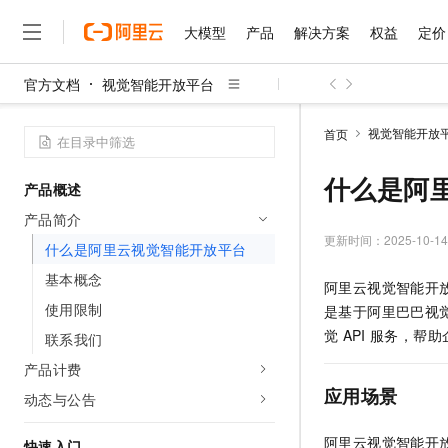
大模型
产品
解决方案
权益
定价
官方文档
视觉智能开放平台
大模型
产品
解决方案
权益
定价
云市场
伙伴
服务
了解阿里云
精选产品
精选解决方案
普惠上云
产品定价
精选商城
成为销售伙伴
售前咨询
为什么选择阿里云
千问AI平台
视觉智能开放
首页
了解云产品的定价详情
大模型服务平台百炼
千问办公，解锁你的工作
普惠上云 官方力荐
分销伙伴
在线服务
网站建设
什么是云计算
大
大模型服务与应用平台
企业级Agent产品，直接
云服务器38元/年起，超
什么是阿
产品概述
咨询伙伴
多端小程序
技术领先
云上成本管理
售后服务
千问大模型
Agency Agents：拥
官方推荐返现计划
大模型
产品简介
大模型
精选产品
精选解决方案
Salesforce 国际版订阅
稳定可靠
管理和优化成本
多元化、高性能、安全可靠
推荐新用户得奖励，单订单
更新时间：
2025-10-14
销售伙伴合作计划
什么是阿里云视觉智能开放平台
自助服务
友盟天域
安全合规
人工智能与机器学习
AI
文本生成
无影云电脑
HappyHorse 打造一
云工开物
基本概念
阿里云视觉智能开放平台（Vi
无影生态合作计划
在线服务
观测云
分析师报告
随时随地安全接入的云上超
高校专属算力普惠，学生认
计算
互联网应用开发
使用限制
Qwen3.8-Max
是基于阿里巴巴视
HOT
Salesforce On Alibaba C
工单服务
智能体时代全能旗舰模型
Tuya 物联网平台阿里云
研究报告与白皮书
觉
API
服务，帮助
联系我们
云解析DNS
快速拥有专属 OpenClaw
Consulting Partner 合
大数据
容器
免费试用
短信专区
产品计费
蓝凌 OA
Qwen3.7-Plus
AI 大模型销售与服务生
现代化应用
存储
天池大赛
应用场景
能看、能想、能动手的多模
动态与公告
云原生大数据计算服务 Max
解决方案免费试用 新老
电子合同
面向分析的企业级SaaS模
最高领取价值200元试用
安全
网络与CDN
AI 算法大赛
Qwen3-VL-Plus
阿里云视觉智能开
畅捷通
快速入门