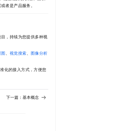
文戏情感细腻自然，动作戏激烈拳拳到肉，实现更强表演能力
支持中英文自由切换，具备更强的噪声鲁棒性
云聚AI 严选权益
案或者是产品服务。
SSL 证书
，一键激活高效办公新体验
精选AI产品，从模型到应用全链提效
堡垒机
AI 用量加速计划
应用
防火墙
、识别商机，让客服更高效、服务更出色。
新老同享，达量后返
类目，持续为您提供多种视
千问办公
主机安全
NEW
的智能体编程平台
一站式AI生产力平台
抠图
、
视觉搜索
、
图像分析
AI 应用及服务市场
伶鹊
。
企业级人与Agent协作平台，接入和调度多个数字员工
智能客服平台，对话机器人、对话分析、智能外呼
AI 应用
标准化的接入方式，方便您
大模型服务平台百炼 - 全妙
大模型
应用创作平台
多模态内容创作工具，已接入 DeepSeek
自然语言处理
下一篇：
基本概念
数据标注
机器学习
息提取
与 AI 智能体进行实时音视频通话
从文本、图片、视频中提取结构化的属性信息
构建支持视频理解的 AI 音视频实时通话应用