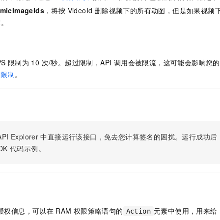
服务生态伙伴
视觉 Coding、空间感知、多模态思考等全面升级
1M上下文，专为长程任务能力而生
云工开物
企业应用
Night Plan 支持 Qwen 3.8-Max
AI 办公
NEW
micImageIds
，将按 VideoId 删除视频下的所有动图，但是如果视频
Red Hat
30+ 款产品免费体验
夜间 5 折，Qwen/Meoo/TokenPlan 客户专享
AI智能应用
求。
科研合作
ERP
堂（旗舰版）
SUSE
智能客服
AI 应用构建
大模型原生
CRM
2个月
自动承接线索
建站小程序
PS 限制为 10 次/秒。超过限制，API 调用会被限流，这可能会影响
Qoder
大模型服务平台百炼-应用模版
OA 办公系统
HOT
NEW
 限制
。
面向真实软件
个人版上线、团队版降价；千问3.8-Max首发发尝鲜
丰富多元化的应用模版和解决方案
力提升
财税管理
模板建站
万有无界
大模型服务平台百炼-智能体
400电话
定制建站
的模型效果
灵活可视化地构建企业级 Agent
方案
广告营销
模板小程序
秒悟
人工智能平台 PAI
定制小程序
云端极速 AI 
新一代 AI 视频生成模型，深度适配广告营销等场景
AI Native 的算法工程平台，一站式完成建模、训练、推理服务部署
PI Explorer
中直接运行该接口，免去您计算签名的困扰。运行成功后，OpenA
DK
代码示例。
APP 开发
建站系统
AI 应用
10分钟微调：让0.6B模型媲美235B模型
多模态数据信
依托云原生高可用架构,实现Dify私有化部署
用1%尺寸在特定领域达到大模型90%以上效果
授权信息，可以在
RAM
权限策略语句的
元素中使用，用来给
Action