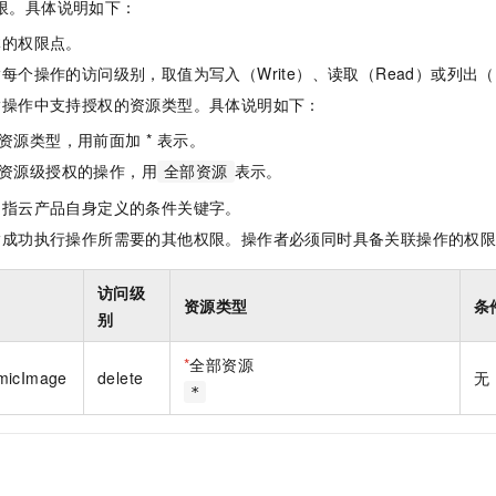
限。具体说明如下：
一个 AI 助手
即刻拥有 DeepSeek-R1 满血版
超强辅助，Bol
在企业官网、通讯软件中为客户提供 AI 客服
多种方案随心选，轻松解锁专属 DeepSeek
体的权限点。
每个操作的访问级别，取值为写入（Write）、读取（Read）或列出（L
指操作中支持授权的资源类型。具体说明如下：
资源类型，用前面加 * 表示。
资源级授权的操作，用
表示。
全部资源
是指云产品自身定义的条件关键字。
指成功执行操作所需要的其他权限。操作者必须同时具备关联操作的权
访问级
资源类型
条
别
*
全部资源
micImage
delete
无
*