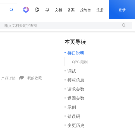
文档
备案
控制台
注册
登录
输入文档关键字查找
验
作计划
器
AI 活动
专业服务
服务伙伴合作计划
开发者社区
加入我们
服务平台百炼
阿里云 OPC 创新助力计划
本页导读
（1）
一站式生成采购清单，支持单品或批量购买
S
io：打造专属 AI 语音助手
S产品伙伴计划（繁花）
峰会
造的大模型服务与应用开发平台
轻量应用服务器
一句话生成原生可编辑精美 PPT 文稿
AI 生产力先锋
Al MaaS 服务伙伴赋能合作
域名
博文
Careers
至高可申请百万元
接口说明
性可伸缩的云计算服务
开启高性价比 AI 编程新体验
Qwen-Audio-3.0-Realtime 端到端实时语音角色扮演
输入一句话想法, 轻松生成专业的 PPT
先锋实践拓展 AI 生产力的边界
快速构建应用程序和网站，即刻迈出上云第一步
Token 补贴，五大权
计划
海大会
伙伴信用分合作计划
商标
问答
社会招聘
QPS 限制
益加速 OPC 成功
S
eek-V4-Pro
数字证书管理服务（原SSL证书）
一键部署幻兽帕鲁游戏服务器
飞天发布时刻
HOT
划
备案
电子书
校园招聘
调试
pSeek-V4-Pro
视频创作，一键激活电商全链路生产力
全托管，含MySQL、PostgreSQL、SQL Server、MariaDB多引擎
实现全站HTTPS，呈现可信的WEB访问
一键购买专属联机服务器，轻松开启游戏
所见，即是所愿
更多支持
我的收藏
产品详情
划
公司注册
镜像站
授权信息
视频生成
语音识别与合成
专属 QwenPaw
短信服务
漫剧工坊：一站式动画创作平台
AI 实训营
HOT
合作伙伴培训与认证
请求参数
划
上云迁移
的智能体编程平台
站生成，高效打造优质广告素材
从聊天伙伴进化为能主动干活的本地数字员工
快速生产连贯的高质量长漫剧
从基础到进阶，Agent 创客手把手教你
国内短信简单易用，安全可靠，秒级触达，全球覆盖200+国家和地区。
e-1.1-T2V
Qwen3-TTS-Flash
lScope
我要反馈
查询合作伙伴
返回参数
畅细腻的高质量视频
离线语音合成大模型，多语言方言自适应，低延迟高稳定
n Alibaba Cloud ISV 合作
代维服务
olarDB
建企业门户网站
大数据开发治理平台 DataWorks
10 分钟搭建微信、支付宝小程序
示例
创新加速
ope
登录合作伙伴管理后台
我要建议
站，无忧落地极速上线
以可视化方式快速构建移动和 PC 门户网站
100%兼容MySQL、PostgreSQL，兼容Oracle，支持集中和分布式
高效部署网站，快速应用到小程序
Data Agent 驱动的一站式 Data+AI 开发治理平台
e-1.1-I2V
Cosyvoice-V3-Flash
错误码
安全
畅自然，细节丰富
高表现力语音合成大模型，语音克隆听感自然
我要投诉
上云场景组合购
伴
变更历史
边界网络安全防护产品
漫剧创作，剧本、分镜、视频高效生成
覆盖90%+业务场景，专享组合折扣价
2V
VPN
Fun-ASR
。