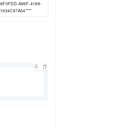
8F0FDD-A99F-4188-
1934C97A54****