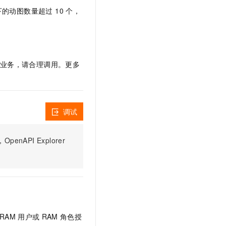
文戏情感细腻自然，动作戏激烈拳拳到肉，实现更强表演能力
支持中英文自由切换，具备更强的噪声鲁棒性
云聚AI 严选权益
下的动图数量超过 10 个，
SSL 证书
，一键激活高效办公新体验
精选AI产品，从模型到应用全链提效
堡垒机
AI 用量加速计划
应用
防火墙
、识别商机，让客服更高效、服务更出色。
新老同享，达量后返
您的业务，请合理调用。更多
千问办公
主机安全
NEW
的智能体编程平台
一站式AI生产力平台
AI 应用及服务市场
伶鹊
企业级人与Agent协作平台，接入和调度多个数字员工
智能客服平台，对话机器人、对话分析、智能外呼
调试
AI 应用
大模型服务平台百炼 - 全妙
大模型
应用创作平台
多模态内容创作工具，已接入 DeepSeek
PI Explorer
自然语言处理
数据标注
机器学习
息提取
与 AI 智能体进行实时音视频通话
从文本、图片、视频中提取结构化的属性信息
构建支持视频理解的 AI 音视频实时通话应用
RAM
用户或
RAM
角色授