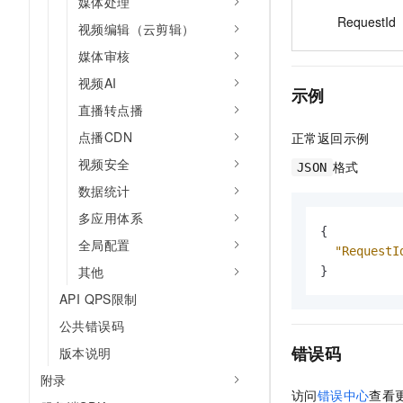
媒体处理
RequestId
视频编辑（云剪辑）
媒体审核
视频AI
示例
直播转点播
点播CDN
正常返回示例
视频安全
格式
JSON
数据统计
多应用体系
{
全局配置
"RequestI
其他
}
API QPS限制
公共错误码
错误码
版本说明
附录
访问
错误中心
查看