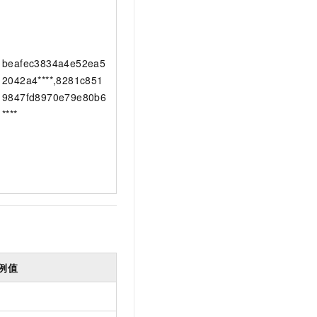
beafec3834a4e52ea5
2042a4****,8281c851
9847fd8970e79e80b6
****
例值