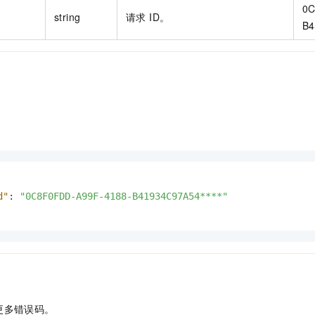
0C
string
请求 ID。
B4
d"
:
"0C8F0FDD-A99F-4188-B41934C97A54****"
更多错误码。