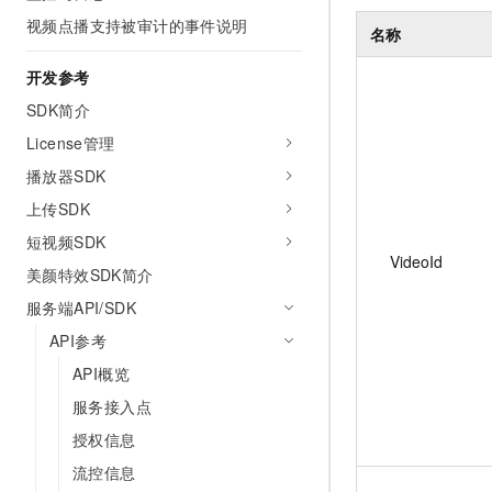
视频点播支持被审计的事件说明
名称
开发参考
SDK简介
License管理
播放器SDK
上传SDK
短视频SDK
VideoId
美颜特效SDK简介
服务端API/SDK
API参考
API概览
服务接入点
授权信息
流控信息