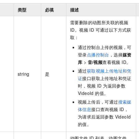
类型
必填
描述
需要删除的动图所关联的视频
ID。视频 ID 可通过以下方式获
取：
通过控制台上传的视频，可
登录
点播控制台
，选择
媒资
库
>
音/视频
查看视频 ID。
通过
获取视频上传地址和凭
string
是
证
接口获取上传地址和凭证
时，视频 ID 为返回参数
VideoId 的值。
视频上传后，可通过
搜索媒
体信息
接口查询视频 ID，
为请求后返回参数 VideoId
的值。
动图文件 ID 列表。动图文件