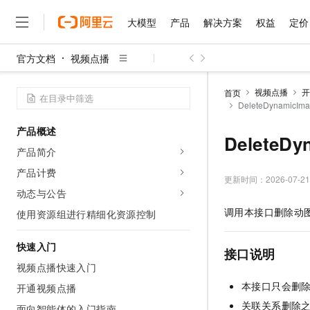
大模型
产品
解决方案
权益
定价
官方文档
视频点播
大模型
产品
解决方案
权益
定价
云市场
伙伴
服务
了解阿里云
精选产品
精选解决方案
普惠上云
产品定价
精选商城
成为销售伙伴
售前咨询
为什么选择阿里云
千问AI平台
视频点播
开
首页
了解云产品的定价详情
DeleteDynamicI
大模型服务平台百炼
千问办公，解锁你的工作
普惠上云 官方力荐
分销伙伴
在线服务
网站建设
什么是云计算
大
大模型服务与应用平台
企业级Agent产品，直接
云服务器38元/年起，超
产品概述
咨询伙伴
多端小程序
技术领先
DeleteD
云上成本管理
售后服务
千问大模型
Agency Agents：拥
官方推荐返现计划
大模型
产品简介
大模型
精选产品
精选解决方案
Salesforce 国际版订阅
稳定可靠
管理和优化成本
多元化、高性能、安全可靠
推荐新用户得奖励，单订单
销售伙伴合作计划
产品计费
自助服务
更新时间：
2026-07-21
友盟天域
安全合规
人工智能与机器学习
AI
文本生成
无影云电脑
HappyHorse 打造一
云工开物
动态与公告
无影生态合作计划
在线服务
观测云
分析师报告
随时随地安全接入的云上超
高校专属算力普惠，学生认
计算
互联网应用开发
调用本接口删除动
使用资源组进行精细化资源控制
Qwen3.8-Max
HOT
Salesforce On Alibaba C
工单服务
智能体时代全能旗舰模型
Tuya 物联网平台阿里云
研究报告与白皮书
云解析DNS
快速拥有专属 OpenClaw
Consulting Partner 合
大数据
容器
快速入门
免费试用
短信专区
接口说明
蓝凌 OA
Qwen3.7-Plus
AI 大模型销售与服务生
视频点播快速入门
现代化应用
存储
天池大赛
能看、能想、能动手的多模
云原生大数据计算服务 Max
解决方案免费试用 新老
电子合同
本接口只会删
开通视频点播
面向分析的企业级SaaS模
最高领取价值200元试用
安全
网络与CDN
AI 算法大赛
Qwen3-VL-Plus
关联关系删除
畅捷通
面向智能体的入门指南