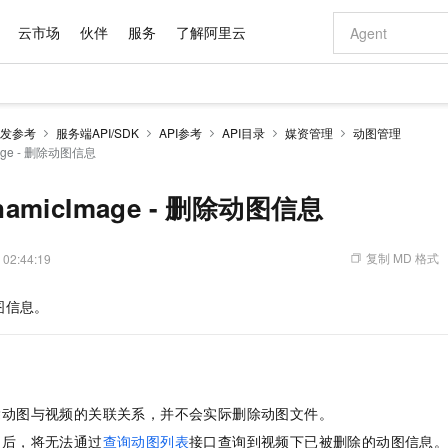
云市场
伙伴
服务
了解阿里云
AI 特惠
数据与 API
成为产品伙伴
企业增值服务
最佳实践
价格计算器
AI 场景体
基础软件
产品伙伴合
阿里云认证
市场活动
配置报价
大模型
发参考
服务端API/SDK
API参考
API目录
媒资管理
动图管理
自助选配和估算价格
mage - 删除动图信息
新方式
域名与网站
睿译宝，AI翻译排版一步到位
智启 AI 普惠权益
产品生态集成认证中心
企业支持计划
云上春晚
千问官方 MaaS 平台，为开发者和 Agent 而生，新用户赠送 1 亿 + tokens 额度
云服务器 EC
Qwen Aud
AI Coding
阿里云Maa
2026 阿里云
为企业打
数据集
Windows
大模型认证
模型
NEW
NEW
交付可用成果
值低价云产品抢先购
提供智能易用的域名与建站服务
上传文档即自动完成翻译和格式还原
至高享 1亿+免费 tokens，加速 Al 应用落地
安全可靠、弹
智能编程，一键
产品生态伙伴
专家技术服务
云上奥运之旅
弹性计算合作
阿里云中企出
手机三要素
宝塔 Linux
全部认证
ynamicImage - 删除动图信息
价格优势
有专属领域专家
对象存储 OSS
GLM-5.2：长任务时代开源旗舰模型
阿里云 OPC 创新助力计划
云数据库 RD
即刻拥有 DeepS
AI 电商营销
产品生态伙伴工作台
企业增值服务台
云栖战略参考
云存储合作计
云栖大会
身份实名认证
CentOS
训练营
推动算力普惠，释放技术红利
的大模型服务
最高返9万
多领域专家智能体,一键组建 AI 虚拟交付团队
至高百万元 Token 补贴，加速一人公司成长
稳定、安全、高性价比、高性能的云存储服务
真正可用的 1M 上下文,一次完成代码全链路开发
轻松解锁专属 Dee
从图文生成到
复制 MD 格式
 02:44:19
云上的中国
数据库合作计
活动全景
短信
Docker
图片和
站式影视创作平台
人工智能平台 PAI
Hermes Agent，打造自进化智能体
Token Plan 模型订阅计划
Qoder
5 分钟轻松部署
AI 广告创作
企业成长
大模型
NEW
信息公告
看见新力量
云网络合作计
OCR 文字识别
JAVA
级电脑
证享300元代金券
可视化编排打通从文字构思到成片全链路闭环
一站式AI开发、训练和推理服务
自主进化，持久记忆，越用越聪明
Qwen3.8-Max 首发尝鲜，限时加量 10 倍，夜间低至2折
面向真实软件
图文、视频一
图信息。
Kimi-K3
HappyHors
NEW
魔搭 Mode
loud
服务实践
官网公告
Kimi 最新旗舰模型，长程编程与推理利器
让文字生成流
金融模力时刻
Salesforce O
版
发票查验
全能环境
Qoder CN
Claude Code + GStack 打造工程团队
千问办公，限时限量积分加倍
云原生数据库 P
低代码高效构
AI 建站
NEW
作计划
计划
创新中心
魔搭 ModelSc
健康状态
让AI从“聊天伙伴”进化为能干活的“数字员工”
覆盖公网/内网、递归/权威、移动APP等全场景解析服务
安装技能 GStack，拥有专属 AI 工程团队
你的AI工作搭子，覆盖日常办公高频场景
基于千问大模型等，支持代码智能生成、研发智能问答
0 代码专业建
客户案例
天气预报查询
操作系统
Deepseek-v4-pro
HappyHors
态合作计划
态智能体模型
旗舰 MoE 大模型，百万上下文与顶尖推理能力
图生视频，流
Compute
同享
容器服务 Kubernetes 版 ACK
万小智 AI 建站低至 15元/月
云防火墙
AI 短剧/漫剧
快递物流查询
WordPress
成为服务伙
除动图与视频的关联关系，并不会实际删除动图文件。
高校合作
式云数据仓库
点，立即开启云上创新
提供一站式管理容器应用的 K8s 服务
送.CN域名，送备案服务码
云原生的云上
AI助力短剧
GLM-5.2
Wan2.7-T
之后，将无法通过
查询动图列表
接口查询到视频下已被删除的动图信息
Ubuntu