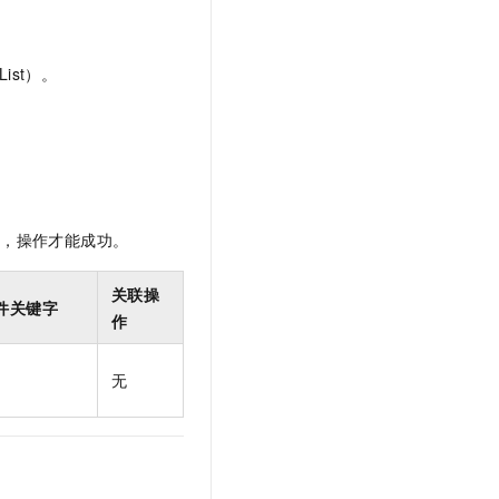
t.diy 一步搞定创意建站
构建大模型应用的安全防护体系
通过自然语言交互简化开发流程,全栈开发支持
通过阿里云安全产品对 AI 应用进行安全防护
ist）。
限，操作才能成功。
关联操
件关键字
作
无