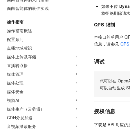
AI 产品 免费试用
网络
如果不传
Dyna
安全
云开发大赛
面向智能体的最佳实践
Tableau 订阅
1亿+ 大模型 tokens 和 
将拒绝删除请
可观测
入门学习赛
中间件
AI空中课堂在线直播课
操作指南
140+云产品 免费试用
QPS 限制
大模型服务
上云与迁云
产品新客免费试用，最长1
数据库
操作指南概述
生态解决方案
本接口的单用户 Q
千问AI平台-Token Plan
配置顾问
企业出海
大模型ACA认证体验
大数据计算
信息，请参见
QPS
助力企业全员 AI 认知与能
点播地域标识
行业生态解决方案
政企业务
媒体服务
千问AI平台-模型体验
媒体上传及存储
开发者生态解决方案
调试
在线体验全尺寸、多种模态
直播转点播
企业服务与云通信
AI 开发和 AI 应用解决
Happy 系列大模型
媒体管理
域名与网站
您可以在
OpenA
媒体处理
可以自动生成
S
终端用户计算
媒体安全
视频AI
Serverless
大模型解决方案
媒体生产（云剪辑）
授权信息
开发工具
快速部署 Dify，高效搭建 
CDN分发加速
迁移与运维管理
下表是
API
对应的
音视频播放服务