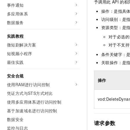
予调用此
API
的权
10 分钟在聊天系统中增加
事件通知
专有云
操作：是指具
多应用体系
访问级别：是指
数据服务
资源类型：是
实践教程
对于必选的
微短剧解决方案
对于不支持
短视频小程序
条件关键字：
最佳实践
关联操作：是
安全合规
操作
使用RAM进行访问控制
凭证方式与STS方式对比
vod:DeleteDyna
使用多应用体系进行访问控制
基于加速域名进行访问控制
数据安全
请求参数
监控与日志