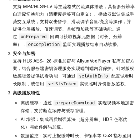
支持 MP4/HLS/FLV 等主流格式的流媒体播放，具备多分辨率
自适应切换能力（清晰度标签可自定义）。播放器默认集成手
势交互系统，支持双击暂停、滑动调节音量/亮度等操作，并
提供全屏播放、倍速调节、首帧预加载等基础功能。通
过
回调可获取视频元数据（时长、分辨
onPrepared
率），
监听实现播放结束自动续播。
onCompletion
安全与加密
支持 HLS AES-128 标准加密与 AliyunVodPlayer 私有加密方
案，结合服务端密钥管理服务实现端到端内容保护。针对版权
敏感场景提供试看功能，可通过
配置试看时
setAuthInfo
长限制，或使用
实现临时身份播放鉴权。
setStsToken
高级播放特性
离线缓存：通过
实现视频本地加密
prepareDownload
存储，支持断点续传与缓存管理。
AI 增强：集成画质增强算法（超分辨率、HDR 色彩优
化）与硬件解码加速。
数据监控：实时上报缓冲时长、卡顿率等 QoS 指标至阿