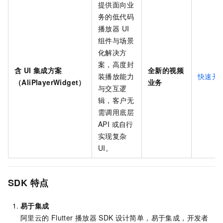
提供面向业
务的低代码
播放器 UI
组件与场景
化解决方
案，高度封
含 UI 集成方案
全新的视频
装播放能力
快速开
（AliPlayerWidget）
业务
与交互逻
辑，客户无
需调用底层
API 或自行
实现复杂
UI。
SDK
特点
易于集成
阿里云的
Flutter
播放器
SDK
设计简单，易于集成，开发者