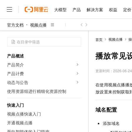
大模型
产品
解决方案
权益
定价
官方文档
视频点播
大模型
产品
解决方案
权益
定价
云市场
伙伴
服务
了解阿里云
精选产品
精选解决方案
普惠上云
产品定价
精选商城
成为销售伙伴
售前咨询
为什么选择阿里云
千问AI平台
视频点播
操
首页
了解云产品的定价详情
大模型服务平台百炼
千问办公，解锁你的工作
普惠上云 官方力荐
分销伙伴
在线服务
网站建设
什么是云计算
大
大模型服务与应用平台
企业级Agent产品，直接
云服务器38元/年起，超
播放常见
产品概述
咨询伙伴
多端小程序
技术领先
云上成本管理
售后服务
千问大模型
Agency Agents：拥
官方推荐返现计划
大模型
产品简介
大模型
精选产品
精选解决方案
Salesforce 国际版订阅
稳定可靠
管理和优化成本
多元化、高性能、安全可靠
推荐新用户得奖励，单订单
更新时间：
2026-06-24
销售伙伴合作计划
产品计费
自助服务
友盟天域
安全合规
人工智能与机器学习
AI
文本生成
无影云电脑
HappyHorse 打造一
云工开物
动态与公告
在使用视频点播播
无影生态合作计划
在线服务
观测云
分析师报告
随时随地安全接入的云上超
高校专属算力普惠，学生认
计算
互联网应用开发
使用资源组进行精细化资源控制
Qwen3.8-Max
放设置来控制获取
HOT
Salesforce On Alibaba C
工单服务
智能体时代全能旗舰模型
Tuya 物联网平台阿里云
研究报告与白皮书
云解析DNS
快速拥有专属 OpenClaw
Consulting Partner 合
大数据
容器
快速入门
免费试用
短信专区
域名配置
蓝凌 OA
Qwen3.7-Plus
AI 大模型销售与服务生
视频点播快速入门
现代化应用
存储
天池大赛
能看、能想、能动手的多模
云原生大数据计算服务 Max
解决方案免费试用 新老
电子合同
开通视频点播
添加域名
面向分析的企业级SaaS模
最高领取价值200元试用
安全
网络与CDN
AI 算法大赛
Qwen3-VL-Plus
畅捷通
面向智能体的入门指南