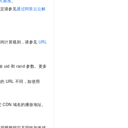
入标准
。
文戏情感细腻自然，动作戏激烈拳拳到肉，实现更强表演能力
支持中英文自由切换，具备更强的噪声鲁棒性
云聚AI 严选权益
SSL 证书
绑定请参见
通过阿里云云解
，一键激活高效办公新体验
精选AI产品，从模型到应用全链提效
堡垒机
AI 用量加速计划
应用
防火墙
、识别商机，让客服更高效、服务更出色。
新老同享，达量后返
千问办公
主机安全
NEW
时间计算规则，请参见
URL
的智能体编程平台
一站式AI生产力平台
AI 应用及服务市场
伶鹊
企业级人与Agent协作平台，接入和调度多个数字员工
智能客服平台，对话机器人、对话分析、智能外呼
AI 应用
加
uid
和
rand
参数。更多
大模型服务平台百炼 - 全妙
大模型
应用创作平台
多模态内容创作工具，已接入 DeepSeek
成的
URL
不同，如使用
自然语言处理
数据标注
定
CDN
域名的播放地址。
机器学习
息提取
与 AI 智能体进行实时音视频通话
从文本、图片、视频中提取结构化的属性信息
构建支持视频理解的 AI 音视频实时通话应用
不同视频指定不同的加速域