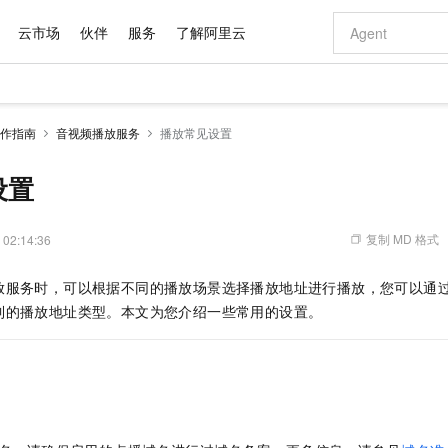
云市场
伙伴
服务
了解阿里云
AI 特惠
数据与 API
成为产品伙伴
企业增值服务
最佳实践
价格计算器
AI 场景体
基础软件
产品伙伴合
阿里云认证
市场活动
配置报价
大模型
作指南
音视频播放服务
播放常见设置
自助选配和估算价格
新方式
域名与网站
睿译宝，AI翻译排版一步到位
智启 AI 普惠权益
产品生态集成认证中心
企业支持计划
云上春晚
千问官方 MaaS 平台，为开发者和 Agent 而生，新用户赠送 1 亿 + tokens 额度
云服务器 EC
Qwen Aud
AI Coding
阿里云Maa
2026 阿里云
为企业打
数据集
Windows
大模型认证
模型
NEW
NEW
交付可用成果
值低价云产品抢先购
提供智能易用的域名与建站服务
上传文档即自动完成翻译和格式还原
至高享 1亿+免费 tokens，加速 Al 应用落地
安全可靠、弹
智能编程，一键
设置
产品生态伙伴
专家技术服务
云上奥运之旅
弹性计算合作
阿里云中企出
手机三要素
宝塔 Linux
全部认证
价格优势
有专属领域专家
对象存储 OSS
GLM-5.2：长任务时代开源旗舰模型
阿里云 OPC 创新助力计划
云数据库 RD
即刻拥有 DeepS
AI 电商营销
产品生态伙伴工作台
企业增值服务台
云栖战略参考
云存储合作计
云栖大会
身份实名认证
CentOS
训练营
推动算力普惠，释放技术红利
的大模型服务
最高返9万
多领域专家智能体,一键组建 AI 虚拟交付团队
至高百万元 Token 补贴，加速一人公司成长
稳定、安全、高性价比、高性能的云存储服务
真正可用的 1M 上下文,一次完成代码全链路开发
轻松解锁专属 Dee
从图文生成到
复制 MD 格式
 02:14:36
云上的中国
数据库合作计
活动全景
短信
Docker
图片和
站式影视创作平台
人工智能平台 PAI
Hermes Agent，打造自进化智能体
Token Plan 模型订阅计划
Qoder
5 分钟轻松部署
AI 广告创作
企业成长
大模型
NEW
信息公告
放服务时，可以根据不同的播放场景选择播放地址进行播放，您可以通
看见新力量
云网络合作计
OCR 文字识别
JAVA
级电脑
证享300元代金券
可视化编排打通从文字构思到成片全链路闭环
一站式AI开发、训练和推理服务
自主进化，持久记忆，越用越聪明
Qwen3.8-Max 首发尝鲜，限时加量 10 倍，夜间低至2折
面向真实软件
图文、视频一
Kimi-K3
HappyHors
到的播放地址类型。本文为您介绍一些常用的设置。
NEW
魔搭 Mode
loud
服务实践
官网公告
Kimi 最新旗舰模型，长程编程与推理利器
让文字生成流
金融模力时刻
Salesforce O
版
发票查验
全能环境
Qoder CN
Claude Code + GStack 打造工程团队
千问办公，限时限量积分加倍
云原生数据库 P
低代码高效构
AI 建站
NEW
作计划
计划
创新中心
魔搭 ModelSc
健康状态
让AI从“聊天伙伴”进化为能干活的“数字员工”
覆盖公网/内网、递归/权威、移动APP等全场景解析服务
安装技能 GStack，拥有专属 AI 工程团队
你的AI工作搭子，覆盖日常办公高频场景
基于千问大模型等，支持代码智能生成、研发智能问答
0 代码专业建
客户案例
天气预报查询
操作系统
Deepseek-v4-pro
HappyHors
态合作计划
态智能体模型
旗舰 MoE 大模型，百万上下文与顶尖推理能力
图生视频，流
Compute
同享
容器服务 Kubernetes 版 ACK
万小智 AI 建站低至 15元/月
云防火墙
AI 短剧/漫剧
快递物流查询
WordPress
成为服务伙
高校合作
式云数据仓库
点，立即开启云上创新
提供一站式管理容器应用的 K8s 服务
送.CN域名，送备案服务码
云原生的云上
AI助力短剧
GLM-5.2
Wan2.7-T
Ubuntu