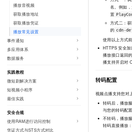
10 分钟在聊天系统中增加
播放音视频
专有云
名。例如，
获取播放地址
置
PlayCo
获取播放凭证
方式二：获
的
cdn-de
播放常见设置
使用以上方式
事件通知
HTTPS
安全加
多应用体系
播放接口返回
数据服务
播支持开启对
实践教程
转码配置
微短剧解决方案
短视频小程序
视频点播支持您对
最佳实践
转码后，播放
与您的转码配
安全合规
不转码，播放
使用RAM进行访问控制
转码直接播放：M
凭证方式与STS方式对比