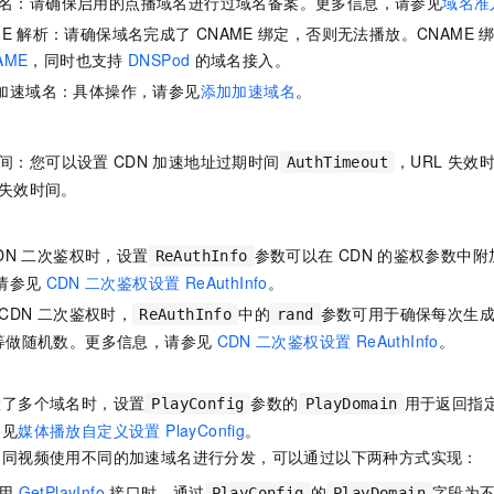
名：请确保启用的点播域名进行过域名备案。更多信息，请参见
域名准
服务生态伙伴
视觉 Coding、空间感知、多模态思考等全面升级
1M上下文，专为长程任务能力而生
云工开物
企业应用
Night Plan 支持 Qwen 3.8-Max
AI 办公
NEW
ME
解析：请确保域名完成了
CNAME
绑定，否则无法播放。CNAME
Red Hat
30+ 款产品免费体验
夜间 5 折，Qwen/Meoo/TokenPlan 客户专享
AI智能应用
科研合作
AME
，同时也支持
DNSPod
的域名接入。
ERP
堂（旗舰版）
SUSE
智能客服
加速域名：具体操作，请参见
添加加速域名
。
AI 应用构建
大模型原生
CRM
2个月
自动承接线索
建站小程序
Qoder
大模型服务平台百炼-应用模版
OA 办公系统
HOT
NEW
间：您可以设置
CDN
加速地址过期时间
，URL
失效
AuthTimeout
面向真实软件
个人版上线、团队版降价；千问3.8-Max首发发尝鲜
丰富多元化的应用模版和解决方案
力提升
财税管理
模板建站
失效时间。
万有无界
大模型服务平台百炼-智能体
400电话
定制建站
的模型效果
灵活可视化地构建企业级 Agent
DN
二次鉴权时，设置
参数可以在
CDN
的鉴权参数中附
ReAuthInfo
方案
广告营销
模板小程序
秒悟
人工智能平台 PAI
请参见
CDN
二次鉴权设置 ReAuthInfo
。
定制小程序
云端极速 AI 
新一代 AI 视频生成模型，深度适配广告营销等场景
AI Native 的算法工程平台，一站式完成建模、训练、推理服务部署
CDN
二次鉴权时，
中的
参数可用于确保每次生
ReAuthInfo
rand
等做随机数。更多信息，请参见
CDN
二次鉴权设置 ReAuthInfo
。
APP 开发
建站系统
置了多个域名时，设置
参数的
用于返回指
PlayConfig
PlayDomain
参见
媒体播放自定义设置 PlayConfig
。
AI 应用
10分钟微调：让0.6B模型媲美235B模型
多模态数据信
不同视频使用不同的加速域名进行分发，可以通过以下两种方式实现：
依托云原生高可用架构,实现Dify私有化部署
用1%尺寸在特定领域达到大模型90%以上效果
用
GetPlayInfo
接口时，通过
的
字段为
PlayConfig
PlayDomain