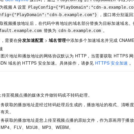
一个 AI 助手
即刻拥有 DeepSeek-R1 满血版
超强辅助，Bol
为视频
A
设置
PlayConfig={"PlayDomain":"cdn-a.example.co
在企业官网、通讯软件中为客户提供 AI 客服
多种方案随心选，轻松解锁专属 DeepSeek
，接口将分别返回
nfig={"PlayDomain":"cdn-b.example.com"}
取视频播放地址后，在代码中将地址的域名部分替换为目标加速域名。
替换为
。
fault.example.com
cdn-b.example.com
前，需要在
分发加速配置
>
域名管理
中添加多个加速域名并完成
CNAM
速
的图片地址和播放地址的网络协议默认为
HTTP，当需要获取
HTTPS
网
CDN
域名的
HTTPS
安全加速。具体操作，请参见
HTTPS
安全加速
。
上传至视频点播的媒体文件做转码或不转码处理。
服务获取的播放地址是经过转码处理后生成的，播放地址的格式、清晰
置有关。
服务获取的播放地址是您上传至视频点播的原始文件，作为原画用于播
P4、FLV、M3U8、MP3、WEBM。