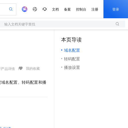
文档
备案
控制台
注册
登录
输入文档关键字查找
验
作计划
器
AI 活动
专业服务
服务伙伴合作计划
开发者社区
加入我们
服务平台百炼
阿里云 OPC 创新助力计划
本页导读
（1）
一站式生成采购清单，支持单品或批量购买
S
io：打造专属 AI 语音助手
S产品伙伴计划（繁花）
峰会
造的大模型服务与应用开发平台
轻量应用服务器
一句话生成原生可编辑精美 PPT 文稿
AI 生产力先锋
Al MaaS 服务伙伴赋能合作
域名
博文
Careers
至高可申请百万元
域名配置
性可伸缩的云计算服务
开启高性价比 AI 编程新体验
Qwen-Audio-3.0-Realtime 端到端实时语音角色扮演
输入一句话想法, 轻松生成专业的 PPT
先锋实践拓展 AI 生产力的边界
快速构建应用程序和网站，即刻迈出上云第一步
Token 补贴，五大权
计划
海大会
伙伴信用分合作计划
商标
问答
社会招聘
转码配置
益加速 OPC 成功
S
eek-V4-Pro
数字证书管理服务（原SSL证书）
一键部署幻兽帕鲁游戏服务器
飞天发布时刻
HOT
划
备案
电子书
校园招聘
播放设置
pSeek-V4-Pro
视频创作，一键激活电商全链路生产力
全托管，含MySQL、PostgreSQL、SQL Server、MariaDB多引擎
实现全站HTTPS，呈现可信的WEB访问
一键购买专属联机服务器，轻松开启游戏
所见，即是所愿
我的收藏
产品详情
更多支持
划
公司注册
镜像站
视频生成
语音识别与合成
专属 QwenPaw
短信服务
漫剧工坊：一站式动画创作平台
AI 实训营
HOT
过域名配置、转码配置和播
合作伙伴培训与认证
划
上云迁移
的智能体编程平台
站生成，高效打造优质广告素材
从聊天伙伴进化为能主动干活的本地数字员工
快速生产连贯的高质量长漫剧
从基础到进阶，Agent 创客手把手教你
国内短信简单易用，安全可靠，秒级触达，全球覆盖200+国家和地区。
e-1.1-T2V
Qwen3-TTS-Flash
lScope
我要反馈
查询合作伙伴
畅细腻的高质量视频
离线语音合成大模型，多语言方言自适应，低延迟高稳定
n Alibaba Cloud ISV 合作
代维服务
olarDB
建企业门户网站
大数据开发治理平台 DataWorks
10 分钟搭建微信、支付宝小程序
创新加速
ope
登录合作伙伴管理后台
我要建议
站，无忧落地极速上线
以可视化方式快速构建移动和 PC 门户网站
100%兼容MySQL、PostgreSQL，兼容Oracle，支持集中和分布式
高效部署网站，快速应用到小程序
Data Agent 驱动的一站式 Data+AI 开发治理平台
e-1.1-I2V
Cosyvoice-V3-Flash
安全
畅自然，细节丰富
高表现力语音合成大模型，语音克隆听感自然
我要投诉
上云场景组合购
伴
边界网络安全防护产品
漫剧创作，剧本、分镜、视频高效生成
覆盖90%+业务场景，专享组合折扣价
2V
VPN
Fun-ASR