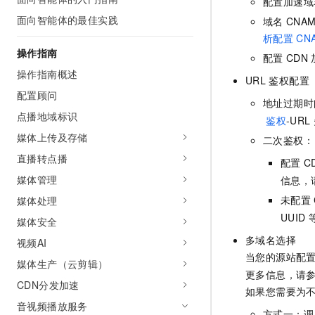
配置加速域
AI 产品 免费试用
网络
安全
云开发大赛
面向智能体的最佳实践
域名
CNA
Tableau 订阅
1亿+ 大模型 tokens 和 
析配置
CN
可观测
入门学习赛
中间件
AI空中课堂在线直播课
操作指南
140+云产品 免费试用
配置
CDN
大模型服务
上云与迁云
产品新客免费试用，最长1
数据库
操作指南概述
URL
鉴权配置
生态解决方案
千问AI平台-Token Plan
配置顾问
企业出海
大模型ACA认证体验
大数据计算
地址过期时
助力企业全员 AI 认知与能
点播地域标识
行业生态解决方案
鉴权
-URL
政企业务
媒体服务
千问AI平台-模型体验
媒体上传及存储
二次鉴权：
开发者生态解决方案
在线体验全尺寸、多种模态
直播转点播
企业服务与云通信
配置
C
AI 开发和 AI 应用解决
Happy 系列大模型
媒体管理
信息，
域名与网站
未配置
媒体处理
终端用户计算
UUID
媒体安全
多域名选择
视频AI
Serverless
大模型解决方案
当您的源站配
媒体生产（云剪辑）
开发工具
更多信息，请
快速部署 Dify，高效搭建 
CDN分发加速
如果您需要为
迁移与运维管理
音视频播放服务
方式一：调