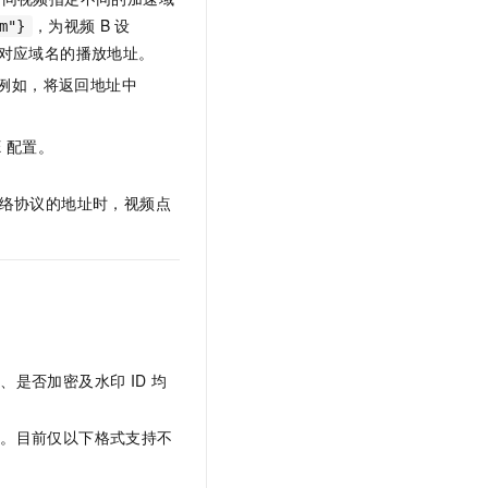
t.diy 一步搞定创意建站
构建大模型应用的安全防护体系
，为视频
B
设
m"}
通过自然语言交互简化开发流程,全栈开发支持
通过阿里云安全产品对 AI 应用进行安全防护
对应域名的播放地址。
例如，将返回地址中
E
配置。
络协议的地址时，视频点
度、是否加密及水印
ID
均
放。目前仅以下格式支持不