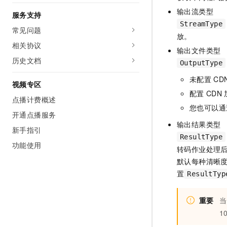
输出流类型
服务支持
StreamType
常见问题
放。
相关协议
输出文件类型
历史文档
OutputType
未配置
CD
视频专区
配置
CDN
点播计费概述
您也可以通
开通点播服务
输出结果类型
新手指引
ResultType
功能使用
转码作业处理
默认每种清晰
置
ResultTyp
重要
当
1