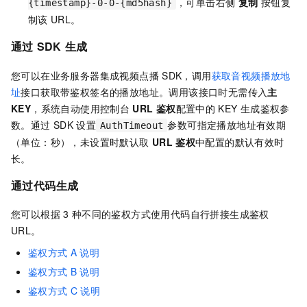
，可单击右侧
复制
按钮复
{timestamp}-0-0-{md5hash}
制该
URL。
通过
SDK
生成
您可以在业务服务器集成视频点播
SDK，调用
获取音视频播放地
址
接口获取带鉴权签名的播放地址。调用该接口时无需传入
主
KEY
，系统自动使用控制台
URL
鉴权
配置中的
KEY
生成鉴权参
数。通过
SDK
设置
参数可指定播放地址有效期
AuthTimeout
（单位：秒），未设置时默认取
URL
鉴权
中配置的默认有效时
长。
通过代码生成
您可以根据
3
种不同的鉴权方式使用代码自行拼接生成鉴权
URL。
鉴权方式
A
说明
鉴权方式
B
说明
鉴权方式
C
说明