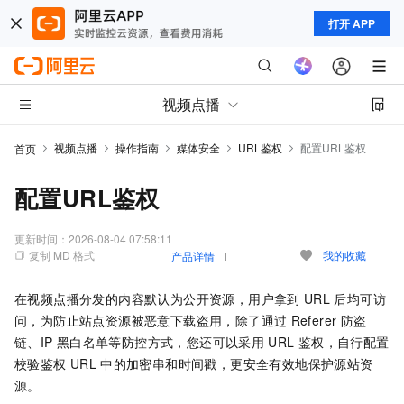
打开 APP
视频点播
视频点播
操作指南
媒体安全
URL鉴权
配置URL鉴权
首页
配置URL鉴权
更新时间：
2026-08-04 07:58:11
复制 MD 格式
我的收藏
产品详情
在视频点播分发的内容默认为公开资源，用户拿到
URL
后均可访
问，为防止站点资源被恶意下载盗用，除了通过
Referer
防盗
链、IP
黑白名单等防控方式，您还可以采用
URL
鉴权，自行配置
校验鉴权
URL
中的加密串和时间戳，更安全有效地保护源站资
源。