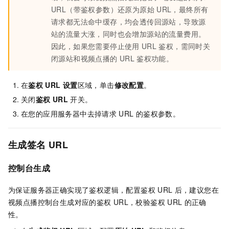
URL（带鉴权参数）还原为原始
URL，最终所有
请求都无法命中缓存，均会透传回源站，导致源
站的流量大涨，同时也会增加源站的流量费用。
因此，如果您需要停止使用
URL
鉴权，需同时关
闭源站和视频点播的
URL
鉴权功能。
在
鉴权
URL
设置
区域，单击
修改配置
。
关闭
鉴权
URL
开关。
在您的应用服务器中去掉请求
URL
的鉴权参数。
生成签名
URL
控制台生成
为保证服务器正确实现了鉴权逻辑，配置鉴权
URL
后，建议您在
视频点播控制台生成对应的鉴权
URL，校验鉴权
URL
的正确
性。