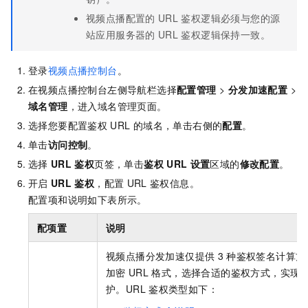
视频点播配置的
URL
鉴权逻辑必须与您的源
站应用服务器的
URL
鉴权逻辑保持一致。
登录
视频点播控制台
。
在视频点播控制台左侧导航栏选择
配置管理
>
分发加速配置
>
域名管理
，进入域名管理页面。
选择您要配置鉴权
URL
的域名，单击右侧的
配置
。
单击
访问控制
。
选择
URL
鉴权
页签，单击
鉴权
URL
设置
区域的
修改配置
。
开启
URL
鉴权
，配置
URL
鉴权信息。
配置项和说明如下表所示。
配项置
说明
视频点播分发加速仅提供
3
种鉴权签名计算方
加密
URL
格式，选择合适的鉴权方式，实现
护。URL
鉴权类型如下：