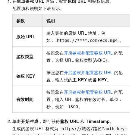
在
生成鉴权
URL
区域，配置
原始
URL
和鉴权信息。
配置项和说明如下表所示。
参数
说明
输入完整的原始
URL
地址，例
原始
URL
如：
。
https://****.com/ecs.mp4
按照您在
开启鉴权并配置鉴权
URL
的配
鉴权类型
置，选择
URL
鉴权类型(A/B/C)。
按照您在
开启鉴权并配置鉴权
URL
的配
鉴权
KEY
置，输入您的
主
KEY
或
备
KEY
。
按照您在
开启鉴权并配置鉴权
URL
的配
有效时间
置，输入
URL
鉴权的有效时长。单位：
秒，例如：1800。
单击
开始生成
，即可获得
鉴权
URL
和
Timestamp
。
生成的鉴权
URL
格式为
https://域名/路径?auth_key=