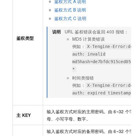
鉴权方式
A
说明
鉴权方式
B
说明
鉴权方式
C
说明
说明
URL
鉴权错误会返回
403
报错：
鉴权类型
MD5
计算类错误
例如：
X-Tengine-Error:den
auth: invalid
md5hash=de7bfdc915ced05e1
*
时间类报错
例如：
X-Tengine-Error:den
auth: expired timestamp=1
输入鉴权方式对应的主用密码。由
6~32
个字
主
KEY
母、小写字母、数字。
输入鉴权方式对应的备用密码。由
6~32
个字