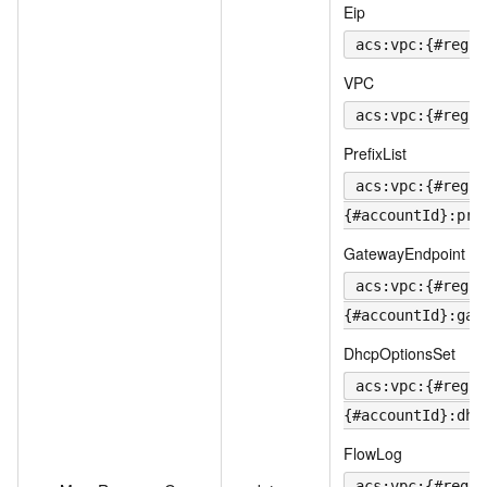
Eip
acs:vpc:{#regio
VPC
acs:vpc:{#regio
PrefixList
acs:vpc:{#regio
{#accountId}:pre
GatewayEndpoint
acs:vpc:{#regio
{#accountId}:gat
DhcpOptionsSet
acs:vpc:{#regio
{#accountId}:dhc
FlowLog
acs:vpc:{#regio