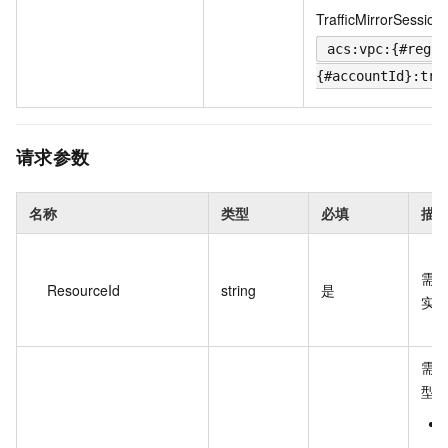
TrafficMirrorSession
acs:vpc:{#regio
{#accountId}:tra
请求参数
名称
类型
必填
描
需
ResourceId
string
是
实例
需
型