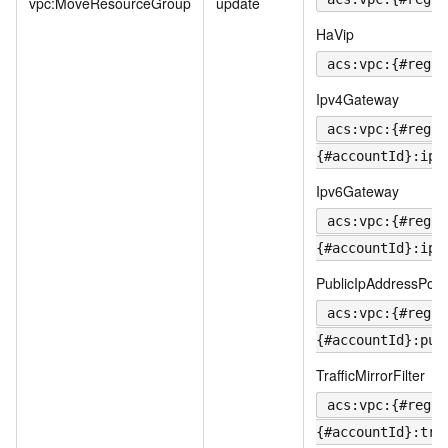
vpc:MoveResourceGroup
update
HaVip
acs:vpc:{#regio
Ipv4Gateway
acs:vpc:{#regio
{#accountId}:ipv
Ipv6Gateway
acs:vpc:{#regio
{#accountId}:ipv
PublicIpAddressPool
acs:vpc:{#regio
{#accountId}:pub
TrafficMirrorFilter
acs:vpc:{#regio
{#accountId}:tra