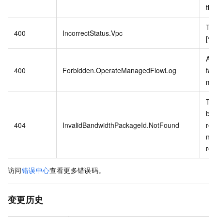
thi
The
400
IncorrectStatus.Vpc
[%s
Aut
400
Forbidden.OperateManagedFlowLog
fai
man
The
ban
404
InvalidBandwidthPackageId.NotFound
res
not
rec
访问
错误中心
查看更多错误码。
变更历史