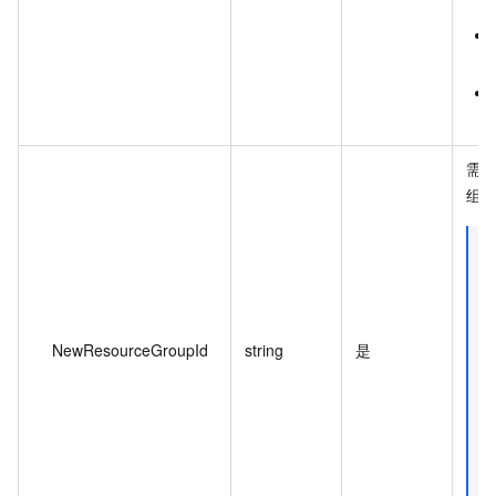
需
组 
NewResourceGroupId
string
是