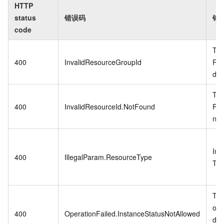
HTTP
status
错误码
错
code
The
400
InvalidResourceGroupId
Res
doe
The
400
InvalidResourceId.NotFound
Res
not 
Inv
400
IllegalParam.ResourceType
Typ
The
of 
400
OperationFailed.InstanceStatusNotAllowed
doe