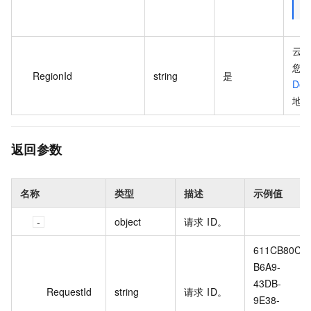
云资
您
RegionId
string
是
Des
地域
返回参数
名称
类型
描述
示例值
object
请求 ID。
611CB80C-
B6A9-
43DB-
RequestId
string
请求 ID。
9E38-