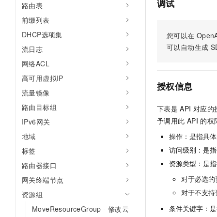
调试
路由表
AI 产品 免费试用
网络
安全
云开发大赛
Tableau 订阅
1亿+ 大模型 tokens 和 
前缀列表
可观测
入门学习赛
中间件
AI空中课堂在线直播课
DHCP选项集
您可以在
OpenA
140+云产品 免费试用
大模型服务
可以自动生成
S
上云与迁云
流日志
产品新客免费试用，最长1
数据库
生态解决方案
千问AI平台-Token Plan
网络ACL
企业出海
大模型ACA认证体验
大数据计算
高可用虚拟IP
助力企业全员 AI 认知与能
行业生态解决方案
授权信息
政企业务
媒体服务
流量镜像
千问AI平台-模型体验
开发者生态解决方案
在线体验全尺寸、多种模态
路由目标组
下表是
API
对应的
企业服务与云通信
AI 开发和 AI 应用解决
予调用此
API
的权
IPv6网关
Happy 系列大模型
域名与网站
地域
操作：是指具体
终端用户计算
访问级别：是指每
标签
资源类型：是指
路由器接口
Serverless
大模型解决方案
对于必选的
网关终端节点
开发工具
快速部署 Dify，高效搭建 
对于不支持
资源组
迁移与运维管理
条件关键字：是
MoveResourceGroup - 修改云