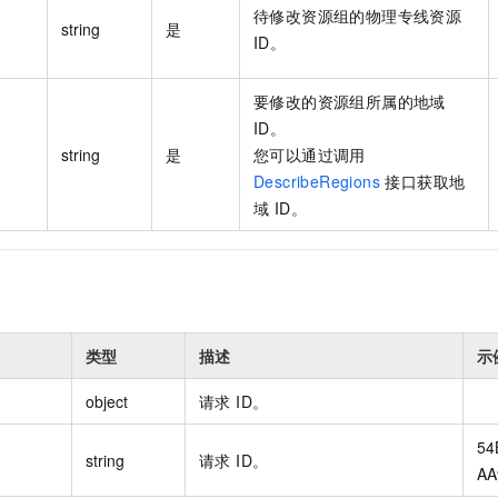
待修改资源组的物理专线资源
string
是
ID。
要修改的资源组所属的地域
ID。
string
是
您可以通过调用
DescribeRegions
接口获取地
域 ID。
类型
描述
示
object
请求 ID。
54
string
请求 ID。
AA