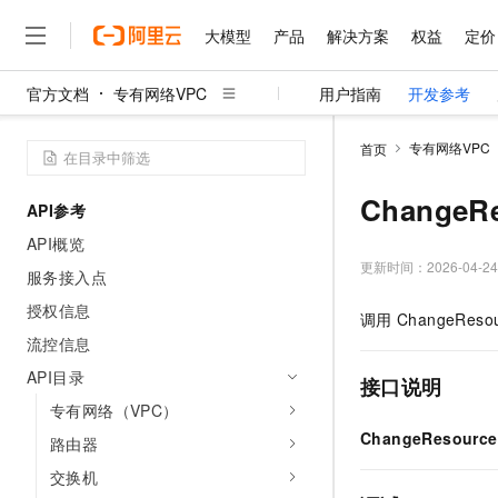
大模型
产品
解决方案
权益
定价
官方文档
专有网络VPC
用户指南
开发参考
大模型
产品
解决方案
权益
定价
云市场
伙伴
服务
了解阿里云
精选产品
精选解决方案
普惠上云
产品定价
精选商城
成为销售伙伴
售前咨询
为什么选择阿里云
千问AI平台
专有网络VPC
首页
了解云产品的定价详情
大模型服务平台百炼
千问办公，解锁你的工作
普惠上云 官方力荐
分销伙伴
在线服务
网站建设
什么是云计算
大
大模型服务与应用平台
企业级Agent产品，直接
云服务器38元/年起，超
Change
API参考
咨询伙伴
多端小程序
技术领先
云上成本管理
售后服务
千问大模型
Agency Agents：拥
官方推荐返现计划
大模型
API概览
大模型
精选产品
精选解决方案
Salesforce 国际版订阅
稳定可靠
管理和优化成本
多元化、高性能、安全可靠
推荐新用户得奖励，单订单
更新时间：
2026-04-24
销售伙伴合作计划
服务接入点
自助服务
友盟天域
安全合规
人工智能与机器学习
AI
文本生成
无影云电脑
HappyHorse 打造一
云工开物
授权信息
调用
ChangeReso
无影生态合作计划
在线服务
观测云
分析师报告
随时随地安全接入的云上超
高校专属算力普惠，学生认
计算
互联网应用开发
流控信息
Qwen3.8-Max
HOT
Salesforce On Alibaba C
工单服务
智能体时代全能旗舰模型
Tuya 物联网平台阿里云
研究报告与白皮书
API目录
云解析DNS
快速拥有专属 OpenClaw
Consulting Partner 合
接口说明
大数据
容器
免费试用
短信专区
专有网络（VPC）
蓝凌 OA
Qwen3.7-Plus
AI 大模型销售与服务生
现代化应用
存储
天池大赛
ChangeResourc
能看、能想、能动手的多模
路由器
云原生大数据计算服务 Max
解决方案免费试用 新老
电子合同
面向分析的企业级SaaS模
最高领取价值200元试用
安全
交换机
网络与CDN
AI 算法大赛
Qwen3-VL-Plus
畅捷通