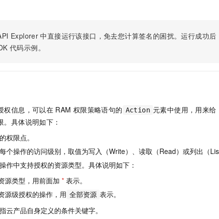
服务生态伙伴
视觉 Coding、空间感知、多模态思考等全面升级
1M上下文，专为长程任务能力而生
云工开物
企业应用
Night Plan 支持 Qwen 3.8-Max
AI 办公
NEW
Red Hat
30+ 款产品免费体验
夜间 5 折，Qwen/Meoo/TokenPlan 客户专享
AI智能应用
科研合作
ERP
堂（旗舰版）
SUSE
PI Explorer
中直接运行该接口，免去您计算签名的困扰。运行成功后，OpenA
智能客服
AI 应用构建
大模型原生
CRM
DK
代码示例。
2个月
自动承接线索
建站小程序
Qoder
大模型服务平台百炼-应用模版
OA 办公系统
HOT
NEW
面向真实软件
个人版上线、团队版降价；千问3.8-Max首发发尝鲜
丰富多元化的应用模版和解决方案
力提升
财税管理
模板建站
万有无界
大模型服务平台百炼-智能体
400电话
定制建站
的模型效果
灵活可视化地构建企业级 Agent
授权信息，可以在
RAM
权限策略语句的
元素中使用，用来给
Action
方案
广告营销
模板小程序
限。具体说明如下：
秒悟
人工智能平台 PAI
定制小程序
云端极速 AI 
新一代 AI 视频生成模型，深度适配广告营销等场景
AI Native 的算法工程平台，一站式完成建模、训练、推理服务部署
的权限点。
个操作的访问级别，取值为写入（Write）、读取（Read）或列出（Lis
APP 开发
操作中支持授权的资源类型。具体说明如下：
建站系统
资源类型，用前面加
*
表示。
AI 应用
10分钟微调：让0.6B模型媲美235B模型
多模态数据信
资源级授权的操作，用
表示。
全部资源
依托云原生高可用架构,实现Dify私有化部署
用1%尺寸在特定领域达到大模型90%以上效果
指云产品自身定义的条件关键字。