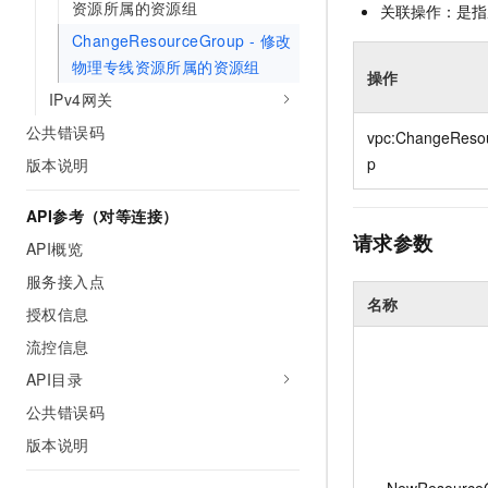
资源所属的资源组
关联操作：是指
10 分钟在聊天系统中增加
专有云
ChangeResourceGroup - 修改
物理专线资源所属的资源组
操作
IPv4网关
公共错误码
vpc:ChangeReso
p
版本说明
API参考（对等连接）
请求参数
API概览
服务接入点
名称
授权信息
流控信息
API目录
公共错误码
版本说明
NewResource