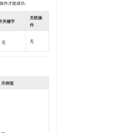
操作才能成功。
t.diy 一步搞定创意建站
构建大模型应用的安全防护体系
通过自然语言交互简化开发流程,全栈开发支持
通过阿里云安全产品对 AI 应用进行安全防护
关联操
件关键字
作
无
无
示例值
rg-