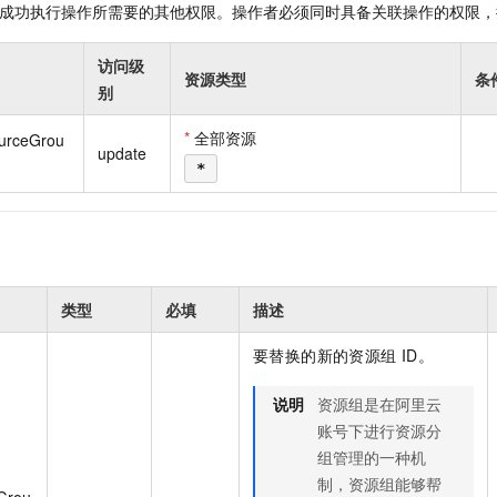
成功执行操作所需要的其他权限。操作者必须同时具备关联操作的权限，
一个 AI 助手
即刻拥有 DeepSeek-R1 满血版
超强辅助，Bol
在企业官网、通讯软件中为客户提供 AI 客服
多种方案随心选，轻松解锁专属 DeepSeek
访问级
资源类型
条
别
*
全部资源
urceGrou
update
*
类型
必填
描述
要替换的新的资源组 ID。
说明
资源组是在阿里云
账号下进行资源分
组管理的一种机
制，资源组能够帮
Grou