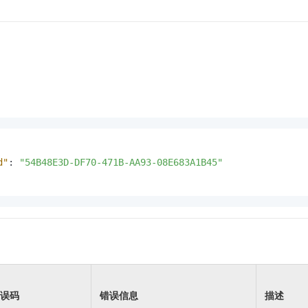
d"
:
"54B48E3D-DF70-471B-AA93-08E683A1B45"
误码
错误信息
描述