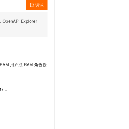
文戏情感细腻自然，动作戏激烈拳拳到肉，实现更强表演能力
支持中英文自由切换，具备更强的噪声鲁棒性
云聚AI 严选权益
调试
SSL 证书
，一键激活高效办公新体验
精选AI产品，从模型到应用全链提效
堡垒机
PI Explorer
AI 用量加速计划
应用
防火墙
、识别商机，让客服更高效、服务更出色。
新老同享，达量后返
千问办公
主机安全
NEW
的智能体编程平台
一站式AI生产力平台
AI 应用及服务市场
伶鹊
企业级人与Agent协作平台，接入和调度多个数字员工
智能客服平台，对话机器人、对话分析、智能外呼
RAM
用户或
RAM
角色授
AI 应用
大模型服务平台百炼 - 全妙
大模型
应用创作平台
多模态内容创作工具，已接入 DeepSeek
自然语言处理
t）。
数据标注
机器学习
息提取
与 AI 智能体进行实时音视频通话
从文本、图片、视频中提取结构化的属性信息
构建支持视频理解的 AI 音视频实时通话应用