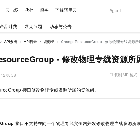
云市场
伙伴
服务
了解阿里云
产品计费
常见问题
动态与公告
AI 特惠
数据与 API
成为产品伙伴
企业增值服务
最佳实践
价格计算器
AI 场景体
基础软件
产品伙伴合
阿里云认证
市场活动
配置报价
大模型
API参考
API目录
资源组
ChangeResourceGroup - 修改物理专线资
自助选配和估算价格
新方式
域名与网站
睿译宝，AI翻译排版一步到位
智启 AI 普惠权益
产品生态集成认证中心
企业支持计划
云上春晚
千问官方 MaaS 平台，为开发者和 Agent 而生，新用户赠送 1 亿 + tokens 额度
云服务器 EC
Qwen Aud
AI Coding
阿里云Maa
2026 阿里云
为企业打
数据集
Windows
大模型认证
模型
NEW
NEW
交付可用成果
值低价云产品抢先购
提供智能易用的域名与建站服务
上传文档即自动完成翻译和格式还原
至高享 1亿+免费 tokens，加速 Al 应用落地
安全可靠、弹
智能编程，一键
ResourceGroup - 修改物理专线资
产品生态伙伴
专家技术服务
云上奥运之旅
弹性计算合作
阿里云中企出
手机三要素
宝塔 Linux
全部认证
价格优势
有专属领域专家
对象存储 OSS
GLM-5.2：长任务时代开源旗舰模型
阿里云 OPC 创新助力计划
云数据库 RD
即刻拥有 DeepS
AI 电商营销
产品生态伙伴工作台
企业增值服务台
云栖战略参考
云存储合作计
云栖大会
身份实名认证
CentOS
训练营
推动算力普惠，释放技术红利
的大模型服务
最高返9万
多领域专家智能体,一键组建 AI 虚拟交付团队
至高百万元 Token 补贴，加速一人公司成长
稳定、安全、高性价比、高性能的云存储服务
真正可用的 1M 上下文,一次完成代码全链路开发
轻松解锁专属 Dee
从图文生成到
复制 MD 格式
 12:08:38
云上的中国
数据库合作计
活动全景
短信
Docker
图片和
站式影视创作平台
人工智能平台 PAI
Hermes Agent，打造自进化智能体
Token Plan 模型订阅计划
Qoder
5 分钟轻松部署
AI 广告创作
企业成长
大模型
NEW
信息公告
urceGroup
接口修改物理专线资源所属的资源组。
看见新力量
云网络合作计
OCR 文字识别
JAVA
级电脑
证享300元代金券
可视化编排打通从文字构思到成片全链路闭环
一站式AI开发、训练和推理服务
自主进化，持久记忆，越用越聪明
Qwen3.8-Max 首发尝鲜，限时加量 10 倍，夜间低至2折
面向真实软件
图文、视频一
Kimi-K3
HappyHors
NEW
魔搭 Mode
loud
服务实践
官网公告
Kimi 最新旗舰模型，长程编程与推理利器
让文字生成流
金融模力时刻
Salesforce O
版
发票查验
全能环境
Qoder CN
Claude Code + GStack 打造工程团队
千问办公，限时限量积分加倍
云原生数据库 P
低代码高效构
AI 建站
NEW
作计划
计划
创新中心
魔搭 ModelSc
健康状态
让AI从“聊天伙伴”进化为能干活的“数字员工”
覆盖公网/内网、递归/权威、移动APP等全场景解析服务
安装技能 GStack，拥有专属 AI 工程团队
你的AI工作搭子，覆盖日常办公高频场景
基于千问大模型等，支持代码智能生成、研发智能问答
0 代码专业建
客户案例
天气预报查询
操作系统
Deepseek-v4-pro
HappyHors
态合作计划
eGroup
接口不支持在同一个物理专线实例内并发修改物理专线资源所
态智能体模型
旗舰 MoE 大模型，百万上下文与顶尖推理能力
图生视频，流
Compute
同享
容器服务 Kubernetes 版 ACK
万小智 AI 建站低至 15元/月
云防火墙
AI 短剧/漫剧
快递物流查询
WordPress
成为服务伙
高校合作
式云数据仓库
点，立即开启云上创新
提供一站式管理容器应用的 K8s 服务
送.CN域名，送备案服务码
云原生的云上
AI助力短剧
GLM-5.2
Wan2.7-T
Ubuntu