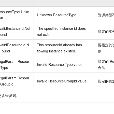
esourceType.Unkn
Unknown ResourceType.
资源类型
wn
validInstanceId.Not
The specified instance id does
指定的实
ound
not exist.
validResourceId.N
This resourceId already has
要指定的
tFound
flowlog instance existed.
例
legalParam.Resour
指定的
Re
Invalid Resource Type value.
eType
合法
legalParam.Resour
Invalid ResourceGroupld value.
指定的资
eGroupId
更多错误码。