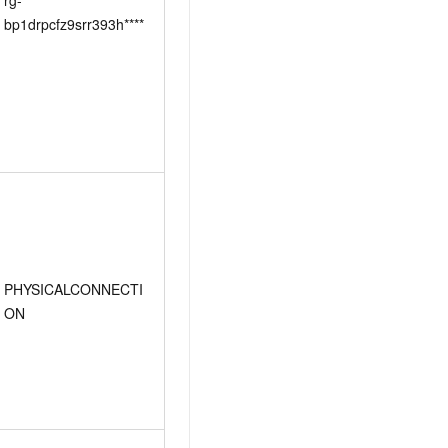
bp1drpcfz9srr393h****
PHYSICALCONNECTI
ON