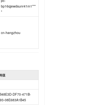
pc-
bp16qjewdsunr41m1***
*
cn-hangzhou
例值
B48E3D-DF70-471B-
93-08E683A1B45