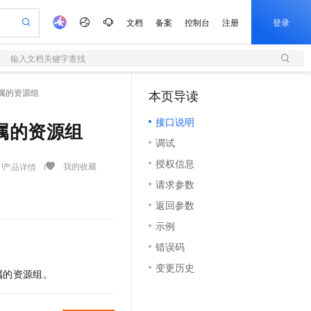
文档
备案
控制台
注册
登录
输入文档关键字查找
验
作计划
器
AI 活动
专业服务
服务伙伴合作计划
开发者社区
加入我们
服务平台百炼
阿里云 OPC 创新助力计划
源所属的资源组
本页导读
（1）
一站式生成采购清单，支持单品或批量购买
S
io：打造专属 AI 语音助手
S产品伙伴计划（繁花）
峰会
造的大模型服务与应用开发平台
轻量应用服务器
一句话生成原生可编辑精美 PPT 文稿
AI 生产力先锋
Al MaaS 服务伙伴赋能合作
域名
博文
Careers
至高可申请百万元
接口说明
性可伸缩的云计算服务
开启高性价比 AI 编程新体验
Qwen-Audio-3.0-Realtime 端到端实时语音角色扮演
输入一句话想法, 轻松生成专业的 PPT
先锋实践拓展 AI 生产力的边界
快速构建应用程序和网站，即刻迈出上云第一步
源所属的资源组
Token 补贴，五大权
计划
海大会
伙伴信用分合作计划
商标
问答
社会招聘
调试
益加速 OPC 成功
S
eek-V4-Pro
数字证书管理服务（原SSL证书）
一键部署幻兽帕鲁游戏服务器
飞天发布时刻
HOT
划
备案
电子书
校园招聘
授权信息
pSeek-V4-Pro
视频创作，一键激活电商全链路生产力
全托管，含MySQL、PostgreSQL、SQL Server、MariaDB多引擎
实现全站HTTPS，呈现可信的WEB访问
一键购买专属联机服务器，轻松开启游戏
所见，即是所愿
我的收藏
产品详情
更多支持
划
公司注册
镜像站
请求参数
视频生成
语音识别与合成
专属 QwenPaw
短信服务
漫剧工坊：一站式动画创作平台
AI 实训营
HOT
合作伙伴培训与认证
返回参数
划
上云迁移
的智能体编程平台
站生成，高效打造优质广告素材
从聊天伙伴进化为能主动干活的本地数字员工
快速生产连贯的高质量长漫剧
从基础到进阶，Agent 创客手把手教你
国内短信简单易用，安全可靠，秒级触达，全球覆盖200+国家和地区。
e-1.1-T2V
Qwen3-TTS-Flash
lScope
我要反馈
查询合作伙伴
示例
畅细腻的高质量视频
离线语音合成大模型，多语言方言自适应，低延迟高稳定
n Alibaba Cloud ISV 合作
代维服务
olarDB
建企业门户网站
大数据开发治理平台 DataWorks
10 分钟搭建微信、支付宝小程序
错误码
创新加速
ope
登录合作伙伴管理后台
我要建议
站，无忧落地极速上线
以可视化方式快速构建移动和 PC 门户网站
100%兼容MySQL、PostgreSQL，兼容Oracle，支持集中和分布式
高效部署网站，快速应用到小程序
Data Agent 驱动的一站式 Data+AI 开发治理平台
e-1.1-I2V
Cosyvoice-V3-Flash
变更历史
安全
属的资源组。
畅自然，细节丰富
高表现力语音合成大模型，语音克隆听感自然
我要投诉
上云场景组合购
伴
边界网络安全防护产品
漫剧创作，剧本、分镜、视频高效生成
覆盖90%+业务场景，专享组合折扣价
2V
VPN
Fun-ASR