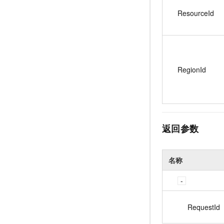
ResourceId
RegionId
返回参数
名称
RequestId