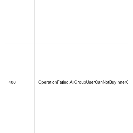
400
OperationFailed.AliGroupUserCanNotBuyInnerCo