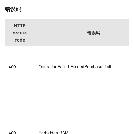
错误码
HTTP
status
错误码
code
400
OperationFailed.ExceedPurchaseLimit
400
Forbidden.RAM