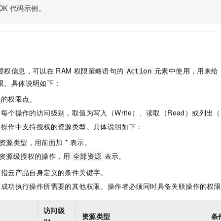
一个 AI 助手
即刻拥有 DeepSeek-R1 满血版
超强辅助，Bol
DK
代码示例。
在企业官网、通讯软件中为客户提供 AI 客服
多种方案随心选，轻松解锁专属 DeepSeek
授权信息，可以在
RAM
权限策略语句的
元素中使用，用来给
Action
限。具体说明如下：
体的权限点。
每个操作的访问级别，取值为写入（Write）、读取（Read）或列出（L
指操作中支持授权的资源类型。具体说明如下：
资源类型，用前面加 * 表示。
资源级授权的操作，用
表示。
全部资源
是指云产品自身定义的条件关键字。
指成功执行操作所需要的其他权限。操作者必须同时具备关联操作的权
访问级
资源类型
条