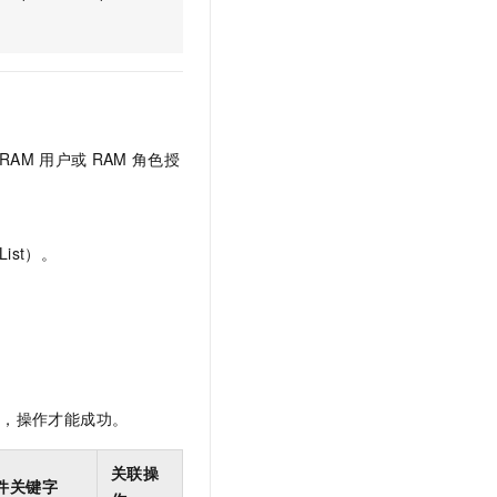
t.diy 一步搞定创意建站
构建大模型应用的安全防护体系
通过自然语言交互简化开发流程,全栈开发支持
通过阿里云安全产品对 AI 应用进行安全防护
RAM
用户或
RAM
角色授
ist）。
限，操作才能成功。
关联操
件关键字