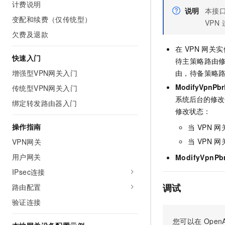
计费说明
AI 产品 免费试用
网络
说明
本接口
安全
云开发大赛
Tableau 订阅
变配和续费（仅传统型）
1亿+ 大模型 tokens 和 
VPN
可观测
入门学习赛
中间件
AI空中课堂在线直播课
欠费及退款
140+云产品 免费试用
大模型服务
在 VPN 网
上云与迁云
产品新客免费试用，最长1
数据库
快速入门
生态解决方案
待主策略路由
千问AI平台-Token Plan
企业出海
大模型ACA认证体验
增强型VPN网关入门
大数据计算
由，待备策略
助力企业全员 AI 认知与能
行业生态解决方案
ModifyVpnPbr
传统型VPN网关入门
政企业务
媒体服务
千问AI平台-模型体验
系统后台的修
开发者生态解决方案
绑定转发路由器入门
在线体验全尺寸、多种模态
修改状态：
企业服务与云通信
AI 开发和 AI 应用解决
操作指南
当 VPN 
Happy 系列大模型
域名与网站
当 VPN 
VPN网关
终端用户计算
用户网关
ModifyVpnPb
IPsec连接
Serverless
大模型解决方案
调试
路由配置
开发工具
快速部署 Dify，高效搭建 
验证连接
迁移与运维管理
您可以在
OpenA