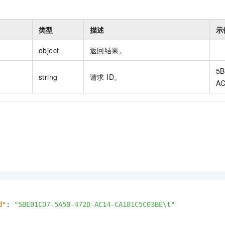
类型
描述
示
object
返回结果。
5B
string
请求 ID。
AC
d"
:
"5BE01CD7-5A50-472D-AC14-CA181C5C03BE\t"