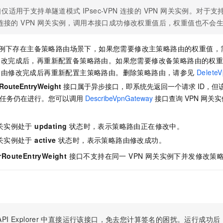
服务生态伙伴
视觉 Coding、空间感知、多模态思考等全面升级
1M上下文，专为长程任务能力而生
云工开物
企业应用
Night Plan 支持 Qwen 3.8-Max
AI 办公
NEW
仅适用于支持单隧道模式 IPsec-VPN 连接的 VPN 网关实例。对于支持双
Red Hat
30+ 款产品免费体验
夜间 5 折，Qwen/Meoo/TokenPlan 客户专享
AI智能应用
 连接的 VPN 网关实例，调用本接口成功修改权重值后，权重值也不会
科研合作
ERP
堂（旗舰版）
SUSE
智能客服
AI 应用构建
大模型原生
CRM
关实例下存在主备策略路由场景下，如果您需要修改主策略路由的权重值
2个月
自动承接线索
建站小程序
修改完成后，再重新配置备策略路由。如果您需要修改备策略路由的权
Qoder
大模型服务平台百炼-应用模版
OA 办公系统
HOT
NEW
路由修改完成后再重新配置主策略路由。删除策略路由，请参见
Delete
面向真实软件
个人版上线、团队版降价；千问3.8-Max首发发尝鲜
丰富多元化的应用模版和解决方案
力提升
财税管理
模板建站
RouteEntryWeight
接口属于异步接口，即系统先返回一个请求 ID，但
万有无界
大模型服务平台百炼-智能体
改任务仍在进行。您可以调用
DescribeVpnGateway
接口查询 VPN 网关
400电话
定制建站
的模型效果
灵活可视化地构建企业级 Agent
方案
广告营销
模板小程序
秒悟
网关实例处于
updating
状态时，表示策略路由正在修改中。
人工智能平台 PAI
定制小程序
云端极速 AI 
新一代 AI 视频生成模型，深度适配广告营销等场景
AI Native 的算法工程平台，一站式完成建模、训练、推理服务部署
网关实例处于
active
状态时，表示策略路由修改成功。
APP 开发
rRouteEntryWeight
接口不支持在同一 VPN 网关实例下并发修改策
建站系统
AI 应用
10分钟微调：让0.6B模型媲美235B模型
多模态数据信
依托云原生高可用架构,实现Dify私有化部署
用1%尺寸在特定领域达到大模型90%以上效果
PI Explorer
中直接运行该接口，免去您计算签名的困扰。运行成功后，OpenA