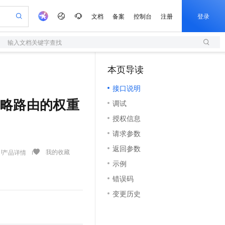
文档
备案
控制台
注册
登录
输入文档关键字查找
验
作计划
器
AI 活动
专业服务
服务伙伴合作计划
加入我们
服务平台百炼
阿里云 OPC 创新助力计划
本页导读
（1）
一站式生成采购清单，支持单品或批量购买
S
io：打造专属 AI 语音助手
S产品伙伴计划（繁花）
峰会
造的大模型服务与应用开发平台
轻量应用服务器
一句话生成原生可编辑精美 PPT 文稿
AI 生产力先锋
Al MaaS 服务伙伴赋能合作
域名
Careers
至高可申请百万元
接口说明
性可伸缩的云计算服务
开启高性价比 AI 编程新体验
Qwen-Audio-3.0-Realtime 端到端实时语音角色扮演
输入一句话想法, 轻松生成专业的 PPT
先锋实践拓展 AI 生产力的边界
快速构建应用程序和网站，即刻迈出上云第一步
Token 补贴，五大权
计划
海大会
伙伴信用分合作计划
商标
社会招聘
VPN策略路由的权重
调试
益加速 OPC 成功
S
eek-V4-Pro
数字证书管理服务（原SSL证书）
一键部署幻兽帕鲁游戏服务器
飞天发布时刻
HOT
划
备案
校园招聘
授权信息
pSeek-V4-Pro
视频创作，一键激活电商全链路生产力
全托管，含MySQL、PostgreSQL、SQL Server、MariaDB多引擎
实现全站HTTPS，呈现可信的WEB访问
一键购买专属联机服务器，轻松开启游戏
所见，即是所愿
更多支持
划
公司注册
请求参数
视频生成
语音识别与合成
专属 QwenPaw
短信服务
漫剧工坊：一站式动画创作平台
AI 实训营
HOT
合作伙伴培训与认证
返回参数
划
上云迁移
的智能体编程平台
站生成，高效打造优质广告素材
从聊天伙伴进化为能主动干活的本地数字员工
快速生产连贯的高质量长漫剧
从基础到进阶，Agent 创客手把手教你
国内短信简单易用，安全可靠，秒级触达，全球覆盖200+国家和地区。
我的收藏
产品详情
e-1.1-T2V
Qwen3-TTS-Flash
lScope
查询合作伙伴
示例
畅细腻的高质量视频
离线语音合成大模型，多语言方言自适应，低延迟高稳定
n Alibaba Cloud ISV 合作
代维服务
olarDB
建企业门户网站
大数据开发治理平台 DataWorks
10 分钟搭建微信、支付宝小程序
错误码
创新加速
ope
登录合作伙伴管理后台
站，无忧落地极速上线
以可视化方式快速构建移动和 PC 门户网站
100%兼容MySQL、PostgreSQL，兼容Oracle，支持集中和分布式
高效部署网站，快速应用到小程序
Data Agent 驱动的一站式 Data+AI 开发治理平台
e-1.1-I2V
Cosyvoice-V3-Flash
变更历史
安全
畅自然，细节丰富
高表现力语音合成大模型，语音克隆听感自然
上云场景组合购
伴
边界网络安全防护产品
漫剧创作，剧本、分镜、视频高效生成
覆盖90%+业务场景，专享组合折扣价
2V
VPN
Fun-ASR