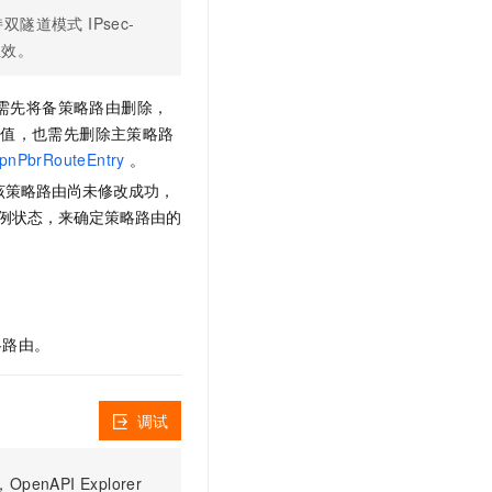
文戏情感细腻自然，动作戏激烈拳拳到肉，实现更强表演能力
支持中英文自由切换，具备更强的噪声鲁棒性
云聚AI 严选权益
隧道模式 IPsec-
SSL 证书
，一键激活高效办公新体验
精选AI产品，从模型到应用全链提效
生效。
堡垒机
AI 用量加速计划
应用
防火墙
，需先将备策略路由删除，
、识别商机，让客服更高效、服务更出色。
新老同享，达量后返
重值，也需先删除主策略路
千问办公
主机安全
NEW
VpnPbrRouteEntry
。
的智能体编程平台
一站式AI生产力平台
该策略路由尚未修改成功，
AI 应用及服务市场
伶鹊
实例状态，来确定策略路由的
企业级人与Agent协作平台，接入和调度多个数字员工
智能客服平台，对话机器人、对话分析、智能外呼
AI 应用
大模型服务平台百炼 - 全妙
大模型
应用创作平台
多模态内容创作工具，已接入 DeepSeek
自然语言处理
略路由。
数据标注
机器学习
调试
息提取
与 AI 智能体进行实时音视频通话
从文本、图片、视频中提取结构化的属性信息
构建支持视频理解的 AI 音视频实时通话应用
PI Explorer