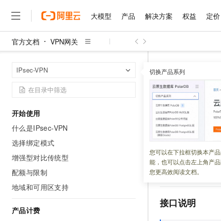
大模型
产品
解决方案
权益
定价
官方文档
VPN网关
大模型
产品
解决方案
权益
定价
云市场
伙伴
服务
了解阿里云
精选产品
精选解决方案
普惠上云
产品定价
精选商城
成为销售伙伴
为什么选择阿里云
千问AI平台
VPN网关
I
首页
IPsec-VPN
了解云产品的定价详情
切换产品系列
ModifyVpnPbrR
大模型服务平台百炼
千问办公，解锁你的工作
普惠上云 官方力荐
分销伙伴
网站建设
什么是云计算
大
大模型服务与应用平台
企业级Agent产品，直接
云服务器38元/年起，超
咨询伙伴
多端小程序
技术领先
ModifyV
云上成本管理
千问大模型
Agency Agents：拥
官方推荐返现计划
大模型
大模型
精选产品
精选解决方案
Salesforce 国际版订阅
稳定可靠
开始使用
管理和优化成本
多元化、高性能、安全可靠
推荐新用户得奖励，单订单
值
销售伙伴合作计划
什么是IPsec-VPN
友盟天域
安全合规
人工智能与机器学习
AI
文本生成
无影云电脑
HappyHorse 打造一
云工开物
无影生态合作计划
选择绑定模式
观测云
分析师报告
随时随地安全接入的云上超
高校专属算力普惠，学生认
更新时间：
2026-07-16
计算
互联网应用开发
您可以在下拉框切换本产品
Qwen3.8-Max
HOT
增强型对比传统型
Salesforce On Alibaba C
能，也可以点击左上角产品
智能体时代全能旗舰模型
Tuya 物联网平台阿里云
研究报告与白皮书
云解析DNS
快速拥有专属 OpenClaw
Consulting Partner 合
大数据
容器
配额与限制
您更高效阅读文档。
调用
ModifyVpnPb
免费试用
蓝凌 OA
Qwen3.7-Plus
地域和可用区支持
AI 大模型销售与服务生
现代化应用
存储
天池大赛
能看、能想、能动手的多模
云原生大数据计算服务 Max
解决方案免费试用 新老
电子合同
接口说明
面向分析的企业级SaaS模
最高领取价值200元试用
产品计费
安全
网络与CDN
AI 算法大赛
Qwen3-VL-Plus
畅捷通