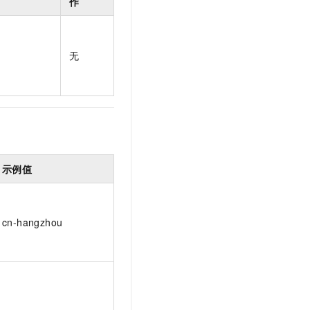
作
无
示例值
cn-hangzhou