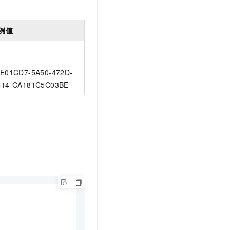
例值
E01CD7-5A50-472D-
14-CA181C5C03BE