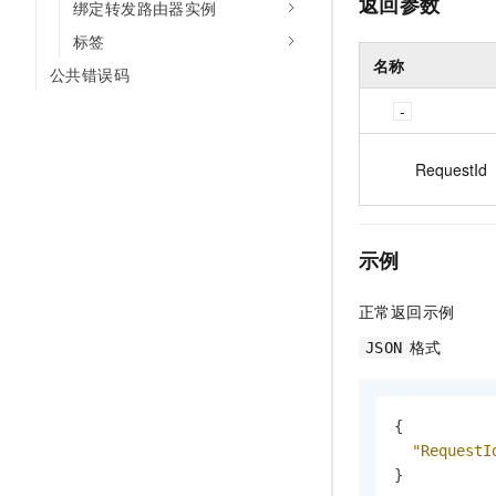
返回参数
绑定转发路由器实例
标签
名称
公共错误码
RequestId
示例
正常返回示例
格式
JSON
{
"RequestI
}