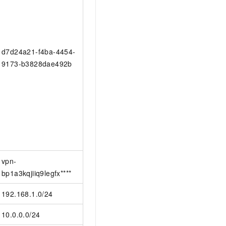
d7d24a21-f4ba-4454-
9173-b3828dae492b
vpn-
bp1a3kqjiiq9legfx****
192.168.1.0/24
10.0.0.0/24