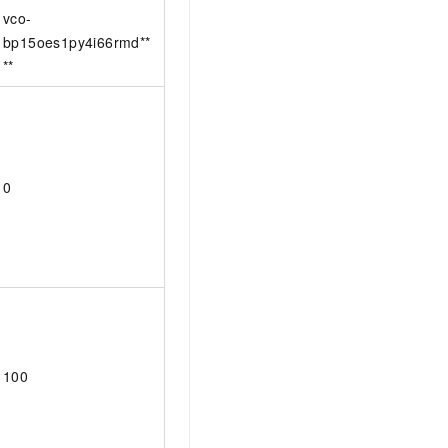
vco-
bp15oes1py4i66rmd**
**
0
100