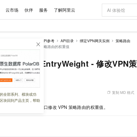
云市场
伙伴
服务
了解阿里云
AI 特惠
数据与 API
成为产品伙伴
最佳实践
价格计算器
AI 场景体
基础软件
产品伙伴合
市场活动
配置报价
大模型
Psec-VPN
开发参考
API参考
API目录
绑定VPN网关实例
策略路由
自助选配和估算价格
outeEntryWeight - 修改VPN策略路由的权重值
新方式
域名与网站
睿译宝，AI翻译排版一步到位
智启 AI 普惠权益
产品生态集成认证中心
云上春晚
千问官方 MaaS 平台，为开发者和 Agent 而生，新用户赠送 1 亿 + tokens 额度
云服务器 EC
Qwen Aud
AI Coding
阿里云Maa
2026 阿里云
为企业打
数据集
Windows
模型
NEW
NEW
交付可用成果
值低价云产品抢先购
提供智能易用的域名与建站服务
上传文档即自动完成翻译和格式还原
至高享 1亿+免费 tokens，加速 Al 应用落地
安全可靠、弹
智能编程，一键
产品生态伙伴
云上奥运之旅
弹性计算合作
阿里云中企出
手机三要素
宝塔 Linux
pnPbrRouteEntryWeight - 修改
价格优势
有专属领域专家
对象存储 OSS
GLM-5.2：长任务时代开源旗舰模型
阿里云 OPC 创新助力计划
云数据库 RD
即刻拥有 DeepS
AI 电商营销
产品生态伙伴工作台
云栖战略参考
云存储合作计
云栖大会
身份实名认证
CentOS
推动算力普惠，释放技术红利
的大模型服务
最高返9万
多领域专家智能体,一键组建 AI 虚拟交付团队
至高百万元 Token 补贴，加速一人公司成长
稳定、安全、高性价比、高性能的云存储服务
真正可用的 1M 上下文,一次完成代码全链路开发
轻松解锁专属 Dee
从图文生成到
云上的中国
数据库合作计
活动全景
短信
Docker
图片和
站式影视创作平台
人工智能平台 PAI
Hermes Agent，打造自进化智能体
Token Plan 模型订阅计划
Qoder
5 分钟轻松部署
AI 广告创作
大模型
NEW
看见新力量
云网络合作计
OCR 文字识别
JAVA
级电脑
证享300元代金券
可视化编排打通从文字构思到成片全链路闭环
一站式AI开发、训练和推理服务
自主进化，持久记忆，越用越聪明
Qwen3.8-Max 首发尝鲜，限时加量 10 倍，夜间低至2折
面向真实软件
图文、视频一
复制 MD 格式
 07:57:21
的全部系列、模块或功
Kimi-K3
HappyHors
NEW
魔搭 Mode
loud
区块回到产品主页，帮助
Kimi 最新旗舰模型，长程编程与推理利器
让文字生成流
金融模力时刻
Salesforce O
版
发票查验
全能环境
Qoder CN
Claude Code + GStack 打造工程团队
千问办公，限时限量积分加倍
云原生数据库 P
低代码高效构
AI 建站
NEW
作计划
rRouteEntryWeight
接口修改
VPN
策略路由的权重值。
计划
魔搭 ModelSc
让AI从“聊天伙伴”进化为能干活的“数字员工”
覆盖公网/内网、递归/权威、移动APP等全场景解析服务
安装技能 GStack，拥有专属 AI 工程团队
你的AI工作搭子，覆盖日常办公高频场景
基于千问大模型等，支持代码智能生成、研发智能问答
0 代码专业建
客户案例
天气预报查询
操作系统
Deepseek-v4-pro
HappyHors
态合作计划
态智能体模型
旗舰 MoE 大模型，百万上下文与顶尖推理能力
图生视频，流
Compute
同享
容器服务 Kubernetes 版 ACK
万小智 AI 建站低至 15元/月
云防火墙
AI 短剧/漫剧
快递物流查询
WordPress
成为服务伙
高校合作
式云数据仓库
点，立即开启云上创新
提供一站式管理容器应用的 K8s 服务
送.CN域名，送备案服务码
云原生的云上
AI助力短剧
GLM-5.2
Wan2.7-T
Ubuntu