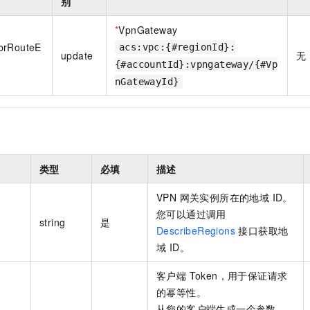
别
*
VpnGateway
brRouteE
acs:vpc:{#regionId}:
update
无
{#accountId}:vpngateway/{#Vp
nGatewayId}
类型
必填
描述
VPN 网关实例所在的地域 ID。
您可以通过调用
string
是
DescribeRegions
接口获取地
域 ID。
客户端 Token，用于保证请求
的幂等性。
从您的客户端生成一个参数