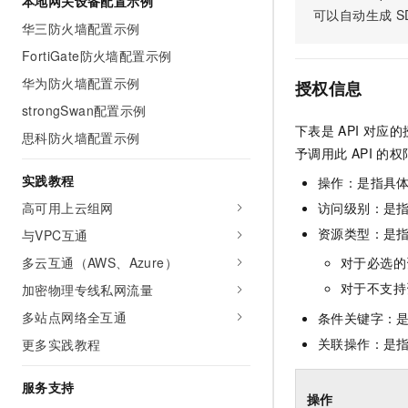
本地网关设备配置示例
10 分钟在聊天系统中增加
可以自动生成
S
专有云
华三防火墙配置示例
FortiGate防火墙配置示例
华为防火墙配置示例
授权信息
strongSwan配置示例
下表是
API
对应的
思科防火墙配置示例
予调用此
API
的权
实践教程
操作：是指具
高可用上云组网
访问级别：是指
资源类型：是
与VPC互通
多云互通（AWS、Azure）
对于必选的
对于不支持
加密物理专线私网流量
多站点网络全互通
条件关键字：
关联操作：是
更多实践教程
服务支持
操作