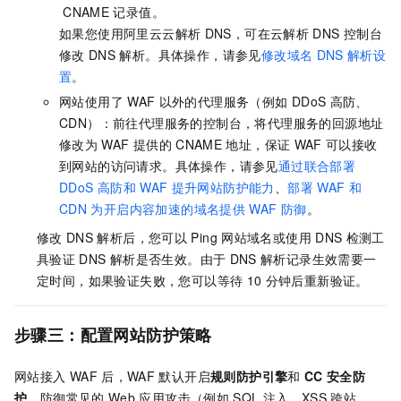
CNAME
记录值。
如果您使用阿里云云解析
DNS，可在云解析
DNS
控制台
修改
DNS
解析。具体操作，请参见
修改域名
DNS
解析设
置
。
网站使用了
WAF
以外的代理服务（例如
DDoS
高防、
CDN）：前往代理服务的控制台，将代理服务的回源地址
修改为
WAF
提供的
CNAME
地址，保证
WAF
可以接收
到网站的访问请求。具体操作，请参见
通过联合部署
DDoS
高防和
WAF
提升网站防护能力
、
部署
WAF
和
CDN
为开启内容加速的域名提供
WAF
防御
。
修改
DNS
解析后，您可以
Ping
网站域名或使用
DNS
检测工
具验证
DNS
解析是否生效。由于
DNS
解析记录生效需要一
定时间，如果验证失败，您可以等待
10
分钟后重新验证。
步骤三：配置网站防护策略
网站接入
WAF
后，WAF
默认开启
规则防护引擎
和
CC
安全防
护
，防御常见的
Web
应用攻击（例如
SQL
注入、XSS
跨站、