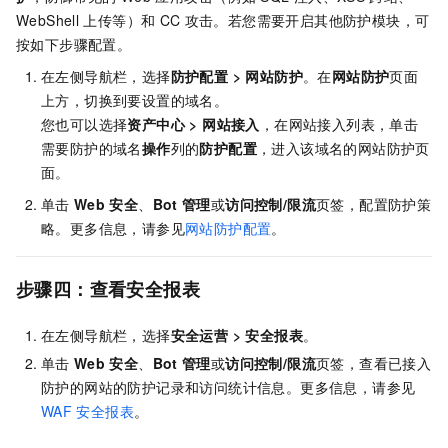
WebShell
上传等）和
CC
攻击。若您需要开启其他防护模块，可
按如下步骤配置。
在左侧导航栏，选择
防护配置
>
网站防护
。在
网站防护
页面
上方，切换到要设置的域名。
您也可以选择
资产中心
>
网站接入
，在网站接入列表，单击
需要防护的域名
操作
列的
防护配置
，进入该域名的网站防护页
面。
单击
Web
安全
、
Bot
管理
或
访问控制/限流
页签，配置防护策
略。更多信息，请参见
网站防护配置
。
步骤四：查看安全报表
在左侧导航栏，选择
安全运营
>
安全报表
。
单击
Web
安全
、
Bot
管理
或
访问控制/限流
页签，查看已接入
防护的网站的防护记录和访问统计信息。更多信息，请参见
WAF
安全报表
。