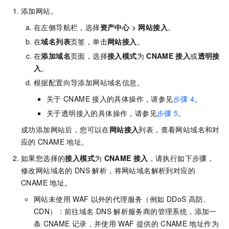
添加网站。
在左侧导航栏，选择
资产中心
>
网站接入
。
在
域名列表
页签，单击
网站接入
。
在
添加域名
页面，选择
接入模式
为
CNAME
接入
或
透明接
入
。
根据配置向导添加网站域名信息。
关于
CNAME
接入的具体操作，请参见
步骤
4
。
关于透明接入的具体操作，请参见
步骤
5
。
成功添加网站后，您可以在
网站接入
列表，查看网站域名和对
应的
CNAME
地址。
如果您选择的
接入模式
为
CNAME
接入
，请执行如下步骤，
修改网站域名的
DNS
解析，将网站域名解析到对应的
CNAME
地址。
网站未使用
WAF
以外的代理服务（例如
DDoS
高防、
CDN）：前往域名
DNS
解析服务商的管理系统，添加一
条
CNAME
记录，并使用
WAF
提供的
CNAME
地址作为