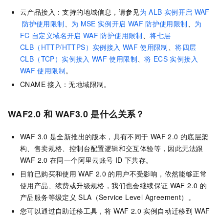
云产品接入：支持的地域信息，请参见
为
ALB
实例开启
WAF
防护使用限制
、
为
MSE
实例开启
WAF
防护使用限制
、
为
FC
自定义域名开启
WAF
防护使用限制
、
将七层
CLB（HTTP/HTTPS）实例接入
WAF
使用限制
、
将四层
CLB（TCP）实例接入
WAF
使用限制
、
将
ECS
实例接入
WAF
使用限制
。
CNAME
接入：无地域限制。
WAF2.0
和
WAF3.0
是什么关系？
WAF 3.0
是全新推出的版本，具有不同于
WAF 2.0
的底层架
构、售卖规格、控制台配置逻辑和交互体验等，因此无法跟
WAF 2.0
在同一个阿里云账号
ID
下共存。
目前已购买和使用
WAF 2.0
的用户不受影响，依然能够正常
使用产品、续费或升级规格，我们也会继续保证
WAF 2.0
的
产品服务等级定义
SLA（Service Level Agreement）。
您可以通过自助迁移工具，将
WAF 2.0
实例自动迁移到
WAF