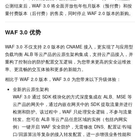
公测结束后，WAF 3.0
将全面开放包年包月版本（预付费）和按
量付费版本（后付费）的售卖，同时停止
WAF 2.0
版本的新购。
WAF 3.0
优势
WAF 3.0
不仅支持
2.0
版本的
CNAME
接入，更实现了与应用型
负载均衡
ALB
等云产品的云原生架构集成，支持云产品接入，并
重构了控制台的防护配置交互逻辑，为您带来更高的安全运维效
率、更流畅的交互体验和更多的新能力。
相比于
WAF 2.0
版本，WAF 3.0
为您带来以下升级体验：
全新的云原生架构
WAF 3.0
通过
SDK
模块化的方式深度集成在
ALB、MSE
等
云产品的网关中，通过内嵌在网关中的
SDK
提取流量并进行
检测和防护。该过程中，WAF
只处理安全逻辑，不参与流量
转发。您可在
ALB
等云产品任意区域的实例（包括内网实
例）一键开启
WAF
安全防护，无需修改
DNS、配置证书/端
口/回源算法等复杂的接入转发配置，进一步增强业务性能和