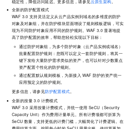
稳定性，降低访问延迟。更多信息，请参见
云原生架构
。
全新的防护配置模式
WAF 3.0
支持灵活定义从云产品实例到域名的多维度的防护
对象及对象组，并在防护模块层面增设了规则模板逻辑，可实
现为不同防护对象应用不同的防护规则。WAF 3.0
显著地提
高了防护配置的效率，帮助您轻松实现以下目标：
通过防护对象组，为多个防护对象（云产品实例或域名）
批量配置防护规则：您既可以定义一套防护规则，将其一
键下发给大量防护需求类似的资产，也可以针对少数重点
资产配置个性化的防护规则。
通过配置默认规则模板，为新接入
WAF
防护的资产统一
应用预定义的防护规则。
更多信息，请参见
防护配置模式
。
全新的按量
3.0
计费模式
WAF 3.0
采用按量计费模式，并统一使用
SeCU（Security
Capacity Unit）作为费用计量单元。所有计费项都可折算为
SeCU
数量，支持更低的计费门槛，大幅简化了计费逻辑。在
费用结算方面，按照每小时的
SeCU
用量出账，使结算更加