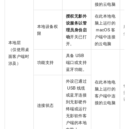
接的云电脑
授权无影外
在此本地电
设服务以管
脑上运行的
本地设备权
所
理员身份启
macOS
客
限
外
动
开关已打
户端
中连接
本地层
开。
的云电脑
（仅使用桌
具备
USB
面客户端时
功能支持
端口或支持
涉及）
蓝牙功能。
外设已通过
在此本地电
使
USB
线缆
脑上运行的
接
或蓝牙连接
客户端中连
设
到无影硬件
接的云电脑
连接状态
终端或运行
无影软件客
户端的本地