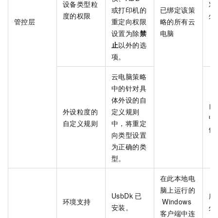
设备类型粒
对
或打印机的
已绑定该策
度的权限
外
管控层
重定向权限
略的所有云
设置为除
禁
电脑
止
以外的选
项。
云电脑策略
中的针对具
体外设的自
自
外设粒度的
定义规则
中
自定义规则
中，将重定
体
向类型设置
为正确的类
型。
在此本地电
脑上运行的
UsbDk
已
所
环境支持
Windows
安装。
外
客户端
中连