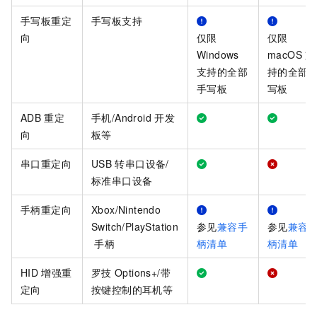
手写板重定
手写板支持
向
仅限
仅限
Windows
macOS
支
支持的全部
持的全部
手写板
写板
ADB
重定
手机/Android
开发
向
板等
串口重定向
USB
转串口设备/
标准串口设备
手柄重定向
Xbox/Nintendo
Switch/PlayStation
参见
兼容手
参见
兼容
手柄
柄清单
柄清单
HID
增强重
罗技
Options+/带
定向
按键控制的耳机等