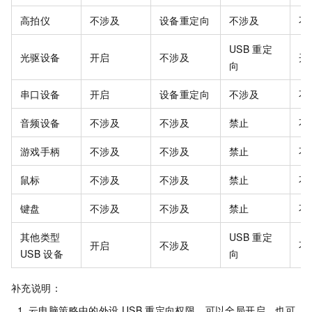
高拍仪
不涉及
设备重定向
不涉及
不
USB
重定
光驱设备
开启
不涉及
开
向
串口设备
开启
设备重定向
不涉及
不
音频设备
不涉及
不涉及
禁止
不
游戏手柄
不涉及
不涉及
禁止
不
鼠标
不涉及
不涉及
禁止
不
键盘
不涉及
不涉及
禁止
不
其他类型
USB
重定
开启
不涉及
不
USB
设备
向
补充说明：
云电脑策略中的外设
USB
重定向权限，可以全局开启，也可