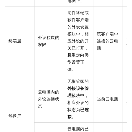
电脑上。
硬件终端或
软件客户端
的外设设置
模块中，相
该客户端中
外设粒度的
对
终端层
应外设的开
连接的云电
权限
外
关已打开，
脑
且重定向类
型设置正
确。
无影管家的
外接设备管
云电脑内的
理
模块中，
对
外设连接状
当前云电脑
相应外设的
外
态
状态为
已连
镜像层
接
。
云电脑内已