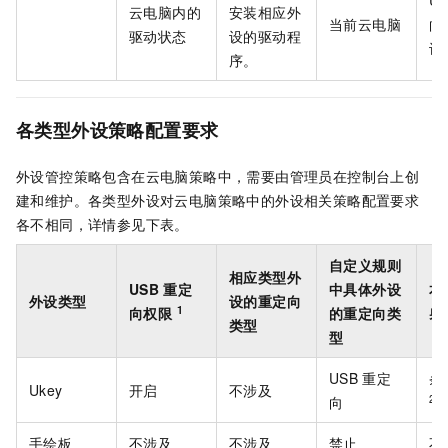
U
云电脑内的
安装相应外
当前云电脑
向
驱动状态
设的驱动程
设
序。
各类型外设策略配置要求
外设管控策略包含在云电脑策略中，需要由管理员在控制台上创
建和维护。各类型外设对云电脑策略中的外设相关策略配置要求
各不相同，详情参见下表。
自定义规则
相应类型外
USB
重定
中具体外设
本
外设类型
设的重定向
1
向权限
的重定向类
射
类型
型
USB
重定
条
Ukey
开启
不涉及
2
向
手绘板
不涉及
不涉及
禁止
不