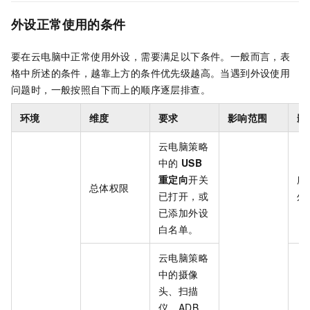
外设正常使用的条件
要在云电脑中正常使用外设，需要满足以下条件。一般而言，表
格中所述的条件，越靠上方的条件优先级越高。当遇到外设使用
问题时，一般按照自下而上的顺序逐层排查。
环境
维度
要求
影响范围
影
云电脑策略
中的
USB
重定向
开关
所
总体权限
已打开，或
外
已添加外设
白名单。
云电脑策略
中的摄像
头、扫描
仪、ADB