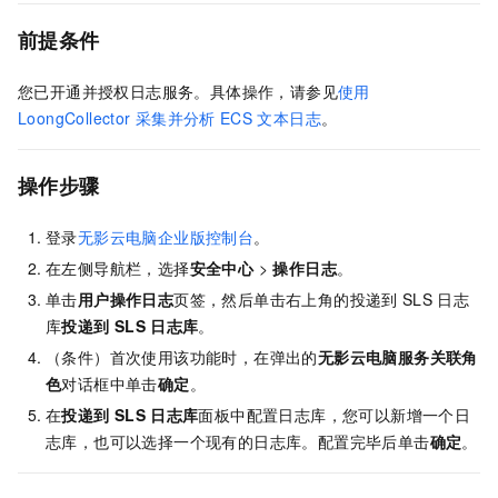
前提条件
您已开通并授权日志服务。具体操作，请参见
使用
LoongCollector
采集并分析
ECS
文本日志
。
操作步骤
登录
无影云电脑企业版控制台
。
在左侧导航栏，选择
安全中心
>
操作日志
。
单击
用户操作日志
页签，然后单击右上角的投递到
SLS
日志
库
投递到
SLS
日志库
。
（条件）首次使用该功能时，在弹出的
无影云电脑服务关联角
色
对话框中单击
确定
。
在
投递到
SLS
日志库
面板中配置日志库，您可以新增一个日
志库，也可以选择一个现有的日志库。配置完毕后单击
确定
。