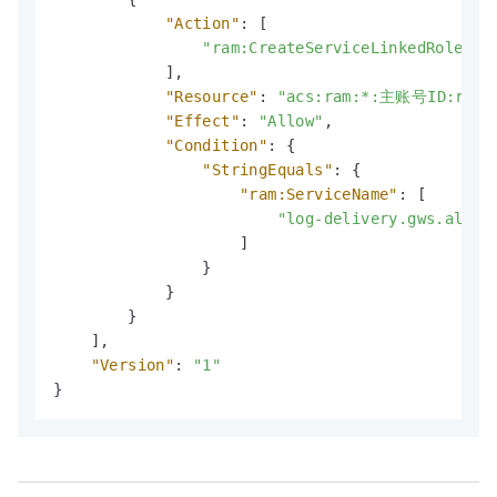
"Action"
:
[
"ram:CreateServiceLinkedRole"
]
,
"Resource"
:
"acs:ram:*:主账号ID:role
"Effect"
:
"Allow"
,
"Condition"
:
{
"StringEquals"
:
{
"ram:ServiceName"
:
[
"log-delivery.gws.aliyu
]
}
}
}
]
,
"Version"
:
"1"
}