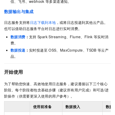
信、飞书、webhook
等多渠道通知。
数据输出与集成
日志服务支持将
日志下载到本地
，或将日志投递到其他云产品。
也可以借助日志服务平台对日志进行实时消费。
数据消费
：
支持
Spark Streaming、Flume、Flink
等实时消
费。
数据投递
：
实时投递至
OSS、MaxCompute、TSDB
等云产
品。
开始使用
为了帮助您快速、高效地使用日志服务，建议遵循以下三个核心
阶段。每个阶段都包含基础步骤（建议所有用户完成）和可选/进
阶操作（供需要更深入使用的用户参考）。
使用前准备
数据接入
数据