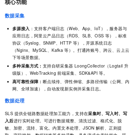
核心功能
数据采集
多源接入
：支持客户端日志（Web、App、IoT），服务器与
应用日志，阿里云产品日志（RDS、SLB、OSS
等），标准
协议（Syslog、SNMP、HTTP
等），开源系统日志
（Nginx、MySQL、Kafka
等）。打通跨账号、跨云、云上云
下等场景数据。
多种采集方式：
支持自研采集器
LoongCollector（Logtail 升
级版）、WebTracking
前端采集、SDK&API 等。
高可靠性保障：
断点续传、弹性伸缩、多路径传输（公网、内
网、全球加速），自动发现新实例并采集日志。
数据处理
SLS 提供全链路数据处理加工能力，支持在
采集时、写入时、写
入后
进行实时处理。可进行数据规整、清洗过滤、格式化、脱
敏、加密、流转、富化。内置文本处理、JSON
解析、正则提
取、字段映射、数据转换等多种函数，具备流式大吞吐能力，延