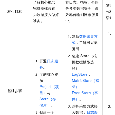
了解核心概念，
将日志、指标、链路
发掘
完成基础设置，
等各类数据安全、高
核心目标
分析
为数据接入做好
效地传输到日志服务
察来
准备。
中。
熟悉
数据采集方
式
，了解可采集
范围。
创建
Store（根
开通
日志服
据数据模型选
务
。
择）：
了解核心资
LogStore
，
源：
MetricStore（指
Project（项
标）
，
基础步骤
目）
与
EventStore（事
Store（存
件）
。
储库）
。
选择采集方式接
创建一个
入数据：
日志采