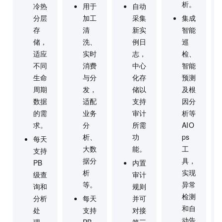
析。
冷热
用于
自动
分层
加工
采集
集成
存
清
新实
智能
储，
洗、
例日
巡
适应
实时
志，
检、
不同
消费
中心
智能
生命
与分
化存
预测
周期
发，
储以
及根
数据
适配
支持
因分
的需
业务
审计
析等
求。
分
所需
AIO
析、
功
ps
每天
大数
能。
工
支持
据分
具，
PB
内置
析
实现
级查
审计
等。
异常
询和
规则
检测
分析
每天
并可
和自
处
支持
对接
动告