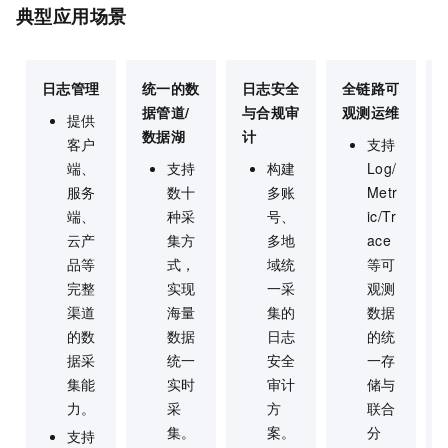
典型应用场景
日志管理
统一的数
日志安全
全链路可
据管道/
与合规审
观测运维
提供
数据湖
计
客户
支持
端、
支持
构建
Log/
服务
数十
多账
Metr
端、
种采
号、
ic/Tr
云产
集方
多地
ace
品等
式，
域统
等可
完整
实现
一采
观测
渠道
海量
集的
数据
的数
数据
日志
的统
据采
统一
安全
一存
集能
实时
审计
储与
力。
采
方
联合
集。
案。
分
支持