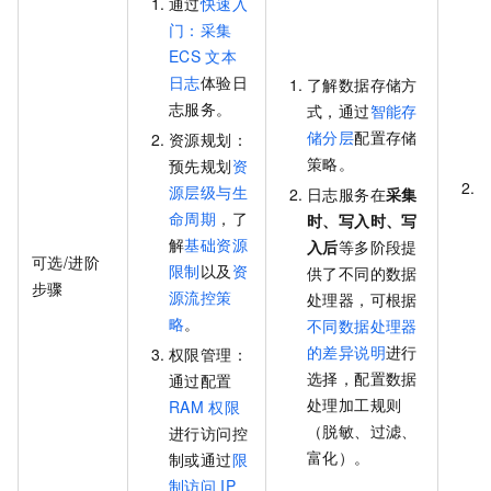
通过
快速入
门：采集
ECS
文本
日志
体验日
了解数据存储方
志服务。
式，通过
智能存
储分层
配置存储
资源规划：
策略。
预先规划
资
源层级与生
日志服务在
采集
命周期
，了
时、写入时、写
解
基础资源
入后
等多阶段提
可选/进阶
限制
以及
资
供了不同的数据
步骤
源流控策
处理器，可根据
略
。
不同数据处理器
的差异说明
进行
权限管理：
选择，配置数据
通过配置
处理加工规则
RAM
权限
（脱敏、过滤、
进行访问控
富化）。
制或通过
限
制访问
IP