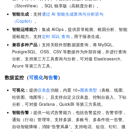
（StoreView），SQL 独享版（高精度分析）。
智能生成
：支持
通过
AI
智能生成查询与分析语句
（Copilot）
。
智能运维能力
：集成 AIOps，提供异常检测、根因分析、智能
巡检能力。支持
定时
SQL
查询
，用于报表生成。
兼容多种产品：
支持关联外部数据源查询，将
MySQL、
PostgreSQL、OSS、CSV
等数据作为外部存储，并进行查询
分析。支持第三方工具查询与分析，可对接
Elasticsearch、
Azure
等第三方工具。
数据监控（
可视化
与
告警
）
可视化：
提供
仪表盘
功能，内置
10+
图表类型
（表格、线图、
柱状图、地图等）。且支持自定义仪表盘、控制台嵌入、下钻
分析，可对接
Grafana，QuickBI
等第三方系统。
智能告警：
提供一站式告警能力，包括告警监控，告警管理，
通知（行动）管理等。支持多源、多账号、多条件统一告警。
自动智能降噪，消除“告警风暴”。支持电话、短信、钉钉、微