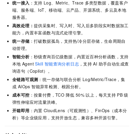
统一接入
：支持
Log、Metric、Trace
多类型数据，覆盖客户
端、服务端、IoT、移动端、云产品、开源系统、多云及本地
服务器。
高效处理：
提供采集时、写入时、写入后多阶段实时数据加工
能力，内置丰富函数与流式处理引擎。
统一存储
：打破数据孤岛，支持热/冷分层存储，生命周期自
动管理。
智能分析
：秒级查询百亿级数据，内置近百种分析函数，支持
本地
Agent
Skill 智能查询分析日志
，支持
AI 助手自动生成查
询语句（Copilot）
。
全链路可观测
：统一存储与联合分析 Log/Metric/Trace，集
成 AIOps 智能异常检测、根因分析。
成本可控
：按量付费，TCO 降低 50% 以上，每天支持
PB
级
弹性伸缩应对流量洪峰。
开箱即用
：内置
CloudLens（可观测性）、FinOps（成本分
析）等企业级应用，支持开放生态，兼容多种开源引擎。