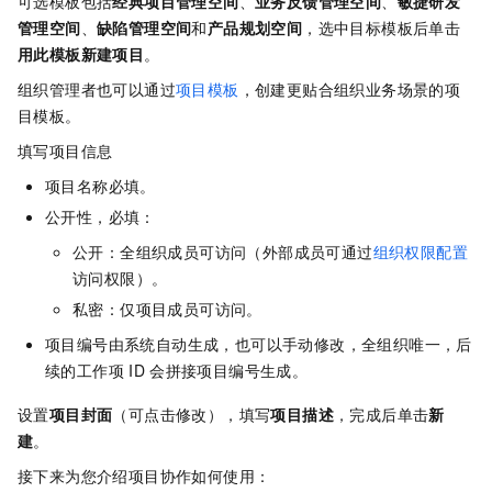
可选模板包括
经典项目管理空间
、
业务反馈管理空间
、
敏捷研发
管理空间
、
缺陷管理空间
和
产品规划空间
，选中目标模板后单击
用此模板新建项目
。
组织管理者也可以通过
项目模板
，创建更贴合组织业务场景的项
目模板。
填写项目信息
项目名称必填。
公开性，必填：
公开：全组织成员可访问（外部成员可通过
组织权限配置
访问权限）。
私密：仅项目成员可访问。
项目编号由系统自动生成，也可以手动修改，全组织唯一，后
续的工作项
ID
会拼接项目编号生成。
设置
项目封面
（可点击修改），填写
项目描述
，完成后单击
新
建
。
接下来为您介绍项目协作如何使用：