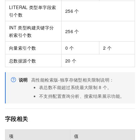
LITERAL
类型单字段索
256
个
引个数
INT
类型构建关键字分
256
个
析索引个数
向量索引个数
0
个
2
个
总数据源个数
20
个
说明
高性能检索版-独享存储型相关限制说明：
表总数不能超过系统最大限制
8
个。
不支持配置查询分析、搜索结果展示功能。
字段相关
项
值