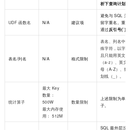
析下查询计划。
避免与
SQL
关
UDF
函数名
N/A
建议项
留字重名。重名
通过
反引号(`)
表名、列名中不
殊字符，以字母
且只能用英文小
表名/列名
N/A
格式限制
（a-z）、英文
母（A-Z）、数
划线（_）。
最大
Key
数量：
上述限制为单个
统计算子
500W
数量限制
子。
最大内存使
用： 512M
SQL
最外层没