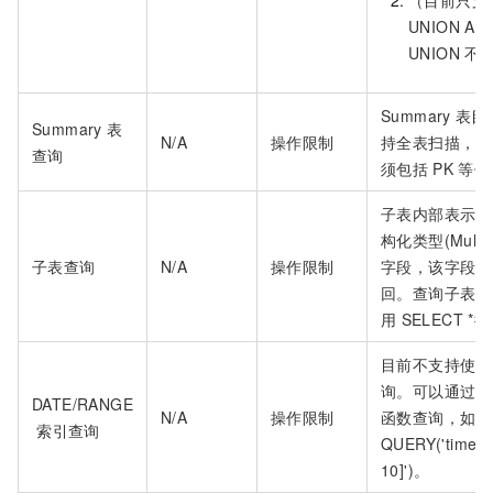
（目前只支
UNION AL
UNION
不
Summary
表目
Summary
表
N/A
操作限制
持全表扫描，查
查询
须包括
PK
等值
子表内部表示为
构化类型(MultiS
子表查询
N/A
操作限制
字段，该字段不
回。查询子表时
用
SELECT *
目前不支持使用"
询。可以通过
Q
DATE/RANGE
N/A
操作限制
函数查询，如
索引查询
QUERY('time', '
10]')。