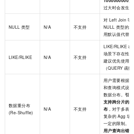
1000000000
。
过大时会发生
对
Left Join
等
NULL
类型
N/A
不支持
NULL
类型的场
用默认值代替。
LIKE/RLIKE
在
场景下存在性能
LIKE/RLIKE
N/A
不支持
建议优先使用搜
（QUERY
函数
用户需要根据业
和查询模式设计
数据分布。
引擎
支持跨分片的数
数据重分布
N/A
不支持
布
，对于多表
J
(Re-Shuffle)
复杂的
Agg
场
一定的限制。
用户查询出错时