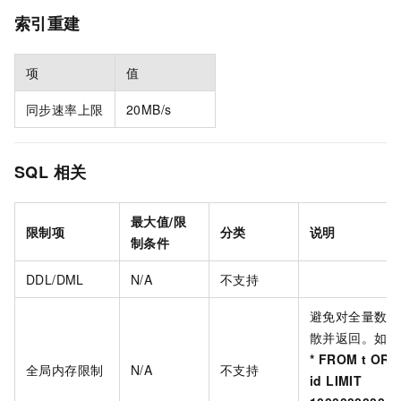
索引重建
项
值
同步速率上限
20MB/s
SQL
相关
最大值/限
限制项
分类
说明
制条件
DDL/DML
N/A
不支持
避免对全量数据
散并返回。如
S
* FROM t ORD
全局内存限制
N/A
不支持
id LIMIT