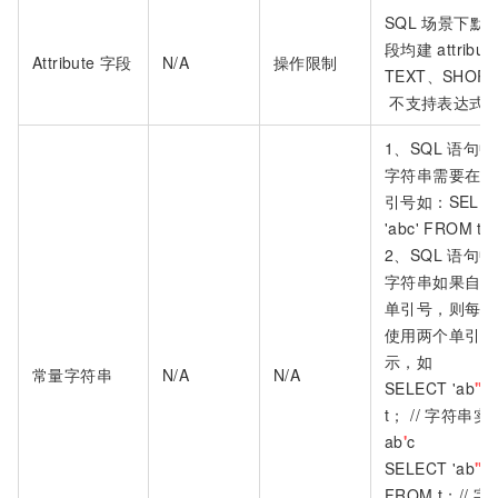
SQL
场景下默
段均建
attribu
Attribute
字段
N/A
操作限制
TEXT、SHORT
不支持表达式
1、SQL
语句中
字符串需要在两
引号如：SELE
'abc' FROM t;
2、SQL
语句中
字符串如果自身
单引号，则每个
使用两个单引号
示，如
常量字符串
N/A
N/A
SELECT 'ab
''
c
t； // 字符串
ab
'
c
SELECT 'ab
''''
c
FROM t；// 