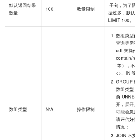
默认返回结果
子句，为了防
100
数量限制
数量
据过多，默认会
LIMIT 100。
数组类型的
查询等需要
udf
来操作
contain/not
等），不支
<>、IN
等
GROUP BY
数组类型，
前
UNNES
开，展开后
数组类型
N/A
操作限制
可能会急剧
请评估好性
情况；
JOIN
不支