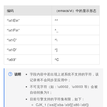
编码
（emacs/vi）中的显示形态
“\x1E\n”
^^
“\x1F\n”
^_
“\x1C”
^\
“\x1D”
^]
“\x03”
^C
说明
字段内容中若出现上述系统不支持的字符，该
记录将不会同步至应用中；
不可见字符（如：\u0002、\u0003
等）会被
自动转换为\t；
目前引擎支持的字符集有限，如下：
CJK_1 (\xe2[\xba-\xbf][\x80-\xbf])