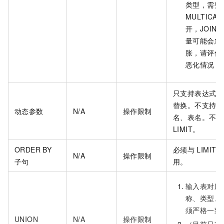
类型，需要
MULTICAS
开，JOIN
量可能会急
胀，请评估
恶化情况；
只支持表达式中
替换。不支持替
动态参数
N/A
操作限制
名、表名。不支
LIMIT。
ORDER BY
必须与
LIMIT
N/A
操作限制
子句
用。
输入表对应
称、类型、
须严格一致
UNION
N/A
操作限制