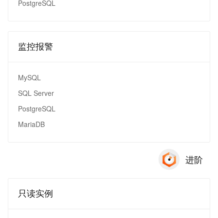
PostgreSQL
监控报警
MySQL
SQL Server
PostgreSQL
MariaDB
进阶
只读实例