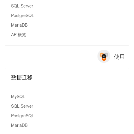
SQL Server
PostgreSQL
MariaDB
API概览
使用
数据迁移
MySQL
SQL Server
PostgreSQL
MariaDB