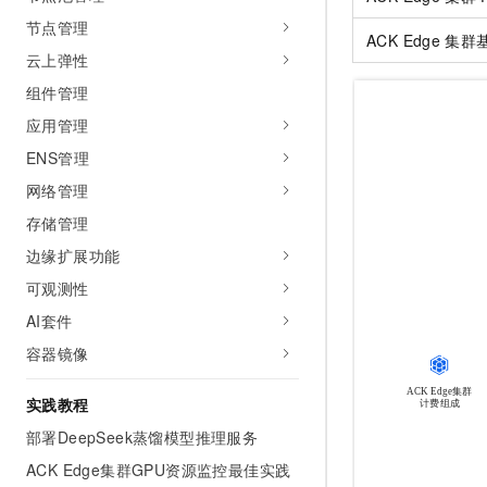
AI 产品 免费试用
网络
安全
云开发大赛
节点管理
Tableau 订阅
ACK Edge
集群
1亿+ 大模型 tokens 和 
云上弹性
可观测
入门学习赛
中间件
AI空中课堂在线直播课
140+云产品 免费试用
组件管理
大模型服务
上云与迁云
产品新客免费试用，最长1
数据库
应用管理
生态解决方案
千问AI平台-Token Plan
企业出海
大模型ACA认证体验
ENS管理
大数据计算
助力企业全员 AI 认知与能
行业生态解决方案
网络管理
政企业务
媒体服务
千问AI平台-模型体验
开发者生态解决方案
存储管理
在线体验全尺寸、多种模态
企业服务与云通信
边缘扩展功能
AI 开发和 AI 应用解决
Happy 系列大模型
可观测性
域名与网站
AI套件
终端用户计算
容器镜像
Serverless
大模型解决方案
实践教程
开发工具
快速部署 Dify，高效搭建 
部署DeepSeek蒸馏模型推理服务
迁移与运维管理
ACK Edge集群GPU资源监控最佳实践