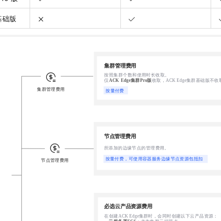
服务生态伙伴
视觉 Coding、空间感知、多模态思考等全面升级
1M上下文，专为长程任务能力而生
云工开物
企业应用
Night Plan 支持 Qwen 3.8-Max
AI 办公
NEW
Red Hat
基础版
30+ 款产品免费体验
夜间 5 折，Qwen/Meoo/TokenPlan 客户专享
AI智能应用
科研合作
ERP
堂（旗舰版）
SUSE
智能客服
AI 应用构建
大模型原生
CRM
2个月
自动承接线索
建站小程序
Qoder
大模型服务平台百炼-应用模版
OA 办公系统
HOT
NEW
面向真实软件
个人版上线、团队版降价；千问3.8-Max首发发尝鲜
丰富多元化的应用模版和解决方案
力提升
财税管理
模板建站
万有无界
大模型服务平台百炼-智能体
400电话
定制建站
的模型效果
灵活可视化地构建企业级 Agent
方案
广告营销
模板小程序
秒悟
人工智能平台 PAI
定制小程序
云端极速 AI 
新一代 AI 视频生成模型，深度适配广告营销等场景
AI Native 的算法工程平台，一站式完成建模、训练、推理服务部署
APP 开发
建站系统
AI 应用
10分钟微调：让0.6B模型媲美235B模型
多模态数据信
依托云原生高可用架构,实现Dify私有化部署
用1%尺寸在特定领域达到大模型90%以上效果