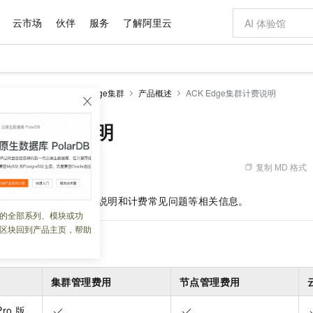
云市场
伙伴
服务
了解阿里云
AI 特惠
数据与 API
成为产品伙伴
企业增值服务
最佳实践
价格计算器
AI 场景体
基础软件
产品伙伴合
阿里云认证
市场活动
配置报价
大模型
netes 版 ACK
ACK Edge集群
产品概述
ACK Edge集群计费说明
自助选配和估算价格
步到位
域名与网站
智启 AI 普惠权益
产品生态集成认证中心
企业支持计划
云上春晚
Qwen Audio：打造专属 AI 语音助手
千问官方 MaaS 平台，为开发者和 Agent 而生，新用户赠送 1 亿 + tokens 额度
云服务器 EC
一句话生成原生
AI Coding
阿里云Maa
2026 阿里云
为企业打
数据集
Windows
大模型认证
模型
NEW
NEW
格式还原
值低价云产品抢先购
提供智能易用的域名与建站服务
至高享 1亿+免费 tokens，加速 Al 应用落地
Qwen-Audio-3.0-Realtime 端到端实时语音角色扮演
安全可靠、弹
输入一句话想法,
智能编程，一键
ge集群计费说明
产品生态伙伴
专家技术服务
云上奥运之旅
弹性计算合作
阿里云中企出
手机三要素
宝塔 Linux
全部认证
价格优势
开源旗舰模型
对象存储 OSS
即刻拥有 DeepSeek-V4-Pro
阿里云 OPC 创新助力计划
云数据库 RD
一键部署幻兽
AI 电商营销
产品生态伙伴工作台
企业增值服务台
云栖战略参考
云存储合作计
云栖大会
身份实名认证
CentOS
训练营
推动算力普惠，释放技术红利
的大模型服务
最高返9万
真正可用的 1M 上下文,一次完成代码全链路开发
轻松解锁专属 DeepSeek-V4-Pro
至高百万元 Token 补贴，加速一人公司成长
稳定、安全、高性价比、高性能的云存储服务
一键购买专属
从图文生成到
复制 MD 格式
 06:25:29
云上的中国
数据库合作计
活动全景
短信
Docker
图片和
自进化智能体
人工智能平台 PAI
5 分钟轻松部署专属 QwenPaw
Token Plan 模型订阅计划
Qoder
高效搭建 AI
AI 广告创作
企业成长
大模型
NEW
HOT
信息公告
e
集群
计费说明、欠费说明和计费常见问题等相关信息。
看见新力量
云网络合作计
OCR 文字识别
JAVA
级电脑
越聪明
证享300元代金券
一站式AI开发、训练和推理服务
Qwen3.8-Max 首发尝鲜，限时加量 10 倍，夜间低至2折
从聊天伙伴进化为能主动干活的本地数字员工
面向真实软件
图文、视频一
的全部系列、模块或功
Kimi-K3
HappyHors
NEW
魔搭 Mode
loud
服务实践
官网公告
区块回到产品主页，帮助
Kimi 最新旗舰模型，长程编程与推理利器
让文字生成流
金融模力时刻
Salesforce O
版
发票查验
全能环境
Qoder CN
Claude Code + GStack 打造工程团队
千问办公，限时限量积分加倍
云原生数据库 P
低代码高效构
AI 建站
NEW
作计划
计划
创新中心
魔搭 ModelSc
健康状态
让AI从“聊天伙伴”进化为能干活的“数字员工”
覆盖公网/内网、递归/权威、移动APP等全场景解析服务
安装技能 GStack，拥有专属 AI 工程团队
你的AI工作搭子，覆盖日常办公高频场景
基于千问大模型等，支持代码智能生成、研发智能问答
0 代码专业建
客户案例
天气预报查询
操作系统
Deepseek-v4-pro
HappyHors
态合作计划
态智能体模型
旗舰 MoE 大模型，百万上下文与顶尖推理能力
图生视频，流
Compute
同享
容器服务 Kubernetes 版 ACK
万小智 AI 建站低至 15元/月
云防火墙
AI 短剧/漫剧
集群管理费用
节点管理费用
快递物流查询
WordPress
成为服务伙
高校合作
式云数据仓库
点，立即开启云上创新
提供一站式管理容器应用的 K8s 服务
送.CN域名，送备案服务码
云原生的云上
AI助力短剧
GLM-5.2
Wan2.7-T
Ubuntu
Pro
版