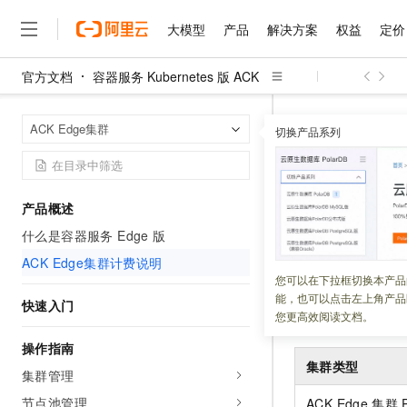
大模型
产品
解决方案
权益
定价
官方文档
容器服务 Kubernetes 版 ACK
大模型
产品
解决方案
权益
定价
云市场
伙伴
服务
了解阿里云
精选产品
精选解决方案
普惠上云
产品定价
精选商城
成为销售伙伴
售前咨询
为什么选择阿里云
千问AI平台
容器服务 Kuber
首页
ACK Edge集群
了解云产品的定价详情
切换产品系列
大模型服务平台百炼
睿译宝，AI翻译排版一
普惠上云 官方力荐
分销伙伴
在线服务
网站建设
什么是云计算
大
大模型服务与应用平台
上传文档即自动完成翻译和
云服务器38元/年起，超
ACK Ed
咨询伙伴
多端小程序
技术领先
云上成本管理
售后服务
千问大模型
GLM-5.2：长任务时代
官方推荐返现计划
大模型
大模型
精选产品
精选解决方案
Salesforce 国际版订阅
稳定可靠
产品概述
管理和优化成本
多元化、高性能、安全可靠
推荐新用户得奖励，单订单
更新时间：
2026-04-08
销售伙伴合作计划
自助服务
什么是容器服务 Edge 版
友盟天域
安全合规
人工智能与机器学习
AI
文本生成
无影云电脑
Hermes Agent，打造
云工开物
本文介绍
ACK Edg
无影生态合作计划
在线服务
ACK Edge集群计费说明
观测云
分析师报告
随时随地安全接入的云上超
自主进化，持久记忆，越用
高校专属算力普惠，学生认
计算
互联网应用开发
您可以在下拉框切换本产品
Qwen3.8-Max
HOT
Salesforce On Alibaba C
工单服务
能，也可以点击左上角产品
智能体时代全能旗舰模型
Tuya 物联网平台阿里云
研究报告与白皮书
快速入门
云解析DNS
快速拥有专属 OpenClaw
Consulting Partner 合
计费说明
大数据
容器
您更高效阅读文档。
免费试用
短信专区
蓝凌 OA
Qwen3.7-Plus
AI 大模型销售与服务生
操作指南
现代化应用
存储
天池大赛
能看、能想、能动手的多模
云原生大数据计算服务 Max
解决方案免费试用 新老
集群类型
电子合同
集群管理
面向分析的企业级SaaS模
最高领取价值200元试用
安全
网络与CDN
AI 算法大赛
Qwen3-VL-Plus
节点池管理
畅捷通
ACK Edge
集群