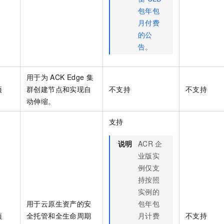
包年包
月付费
的公
告
。
用于为
ACK Edge
集
项
群
创建节点和实现自
不支持
不支持
动伸缩。
支持
说明
ACR
企
业版实
例仅支
持按照
实例的
用于云原生资产的安
包年包
项
全托管和全生命周期
月计费
不支持