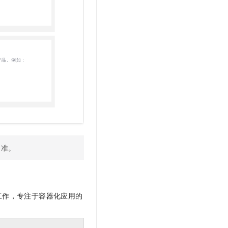
t.diy 一步搞定创意建站
构建大模型应用的安全防护体系
通过自然语言交互简化开发流程,全栈开发支持
通过阿里云安全产品对 AI 应用进行安全防护
为准。
工作，专注于容器化应用的