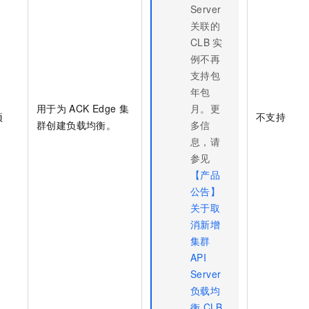
Server
关联的
CLB
实
例不再
支持包
年包
用于为
ACK Edge
集
月。更
项
不支持
群
创建负载均衡。
多信
息，请
参见
【产品
公告】
关于取
消新增
集群
API
Server
负载均
衡
CLB