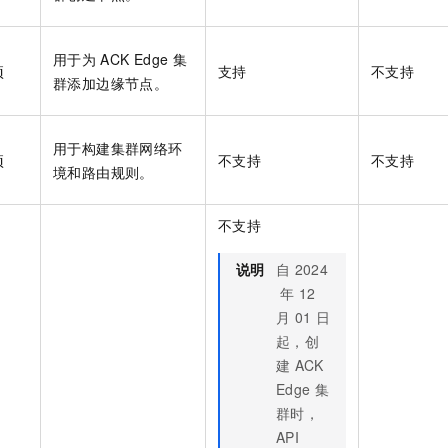
用于为
ACK Edge
集
项
支持
不支持
群
添加边缘节点。
用于构建集群网络环
项
不支持
不支持
境和路由规则。
不支持
说明
自
2024
年
12
月
01
日
起，创
建
ACK
Edge
集
群
时，
API