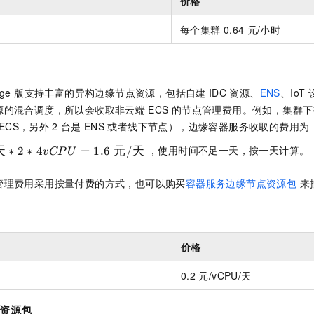
价格
每个集群
0.64
元/小时
ge 版
支持丰富的异构边缘节点资源，包括自建
IDC
资源、
ENS
、IoT
源的混合调度，所以会收取非云端
ECS
的节点管理费用。例如，集群下
ECS，另外
2
台是
ENS
或者线下节点），边缘容器服务收取的费用为
，使用时间不足一天，按一天计算。
天
∗
2
∗
4
=
1.6
元
/
天
v
CP
U
管理费用采用按量付费的方式，也可以购买
容器服务边缘节点资源包
来
价格
0.2
元/vCPU/天
资源包