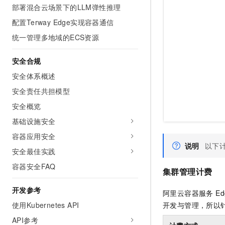
10 分钟在聊天系统中增加
部署混合云场景下的LLM弹性推理
专有云
配置Terway Edge实现容器通信
统一管理多地域的ECS资源
安全合规
安全体系概述
安全责任共担模型
安全概览
基础设施安全
容器应用安全
说明
以下
安全最佳实践
容器安全FAQ
集群管理计费
开发参考
阿里云
容器服务 Ed
开发与管理，所以
使用Kubernetes API
API参考