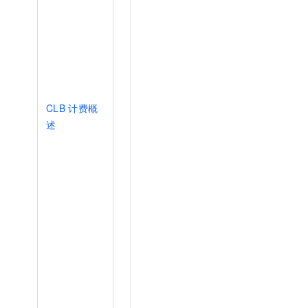
CLB
计费概
述