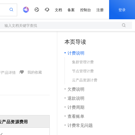
文档
备案
控制台
注册
登录
输入文档关键字查找
验
作计划
器
AI 活动
专业服务
服务伙伴合作计划
开发者社区
加入我们
服务平台百炼
阿里云 OPC 创新助力计划
本页导读
（1）
一站式生成采购清单，支持单品或批量购买
S
可编辑精美 PPT 文稿
S产品伙伴计划（繁花）
峰会
造的大模型服务与应用开发平台
轻量应用服务器
Agency Agents：拥有专属领域专家
AI 生产力先锋
Al MaaS 服务伙伴赋能合作
域名
博文
Careers
至高可申请百万元
计费说明
性可伸缩的云计算服务
 轻松生成专业的 PPT
开启高性价比 AI 编程新体验
先锋实践拓展 AI 生产力的边界
快速构建应用程序和网站，即刻迈出上云第一步
多领域专家智能体,一键组建 AI 虚拟交付团队
Token 补贴，五大权
计划
海大会
伙伴信用分合作计划
商标
问答
社会招聘
集群管理计费
益加速 OPC 成功
S
帕鲁游戏服务器
数字证书管理服务（原SSL证书）
HappyHorse 打造一站式影视创作平台
飞天发布时刻
HOT
划
备案
电子书
校园招聘
节点管理计费
联机服务器，轻松开启游戏
视频创作，一键激活电商全链路生产力
全托管，含MySQL、PostgreSQL、SQL Server、MariaDB多引擎
实现全站HTTPS，呈现可信的WEB访问
所见，即是所愿
可视化编排打通从文字构思到成片全链路闭环
我的收藏
产品详情
更多支持
划
公司注册
镜像站
云产品资源计费
视频生成
语音识别与合成
 智能体与工作流应用
短信服务
漫剧工坊：一站式动画创作平台
AI 实训营
合作伙伴培训与认证
欠费说明
划
上云迁移
的智能体编程平台
站生成，高效打造优质广告素材
通过阿里云百炼高效搭建AI应用,助力高效开发
快速生产连贯的高质量长漫剧
从基础到进阶，Agent 创客手把手教你
国内短信简单易用，安全可靠，秒级触达，全球覆盖200+国家和地区。
e-1.1-T2V
Qwen3-TTS-Flash
lScope
我要反馈
查询合作伙伴
退款说明
畅细腻的高质量视频
离线语音合成大模型，多语言方言自适应，低延迟高稳定
n Alibaba Cloud ISV 合作
代维服务
olarDB
建企业门户网站
大数据开发治理平台 DataWorks
10 分钟搭建微信、支付宝小程序
计费周期
创新加速
ope
登录合作伙伴管理后台
我要建议
站，无忧落地极速上线
以可视化方式快速构建移动和 PC 门户网站
100%兼容MySQL、PostgreSQL，兼容Oracle，支持集中和分布式
高效部署网站，快速应用到小程序
Data Agent 驱动的一站式 Data+AI 开发治理平台
e-1.1-I2V
Cosyvoice-V3-Flash
查看账单
安全
畅自然，细节丰富
高表现力语音合成大模型，语音克隆听感自然
我要投诉
上云场景组合购
云产品资源费用
伴
计费常见问题
边界网络安全防护产品
漫剧创作，剧本、分镜、视频高效生成
覆盖90%+业务场景，专享组合折扣价
2V
VPN
Fun-ASR