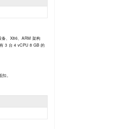
设备、X86、ARM
架构
有
3
台
4 vCPU 8 GB
的
抵扣。