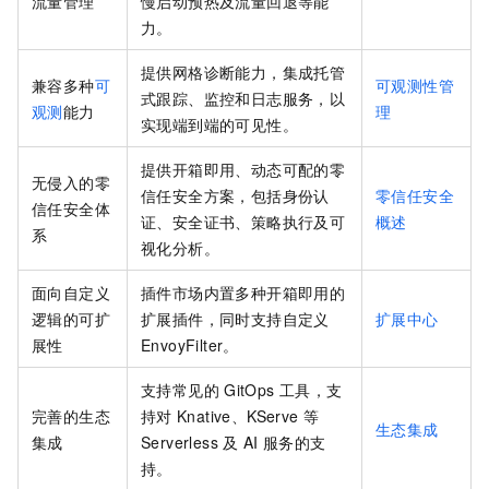
流量管理
慢启动预热及流量回退等能
力。
提供网格诊断能力，集成托管
兼容多种
可
可观测性管
式跟踪、监控和日志服务，以
观测
能力
理
实现端到端的可见性。
提供开箱即用、动态可配的零
无侵入的零
信任安全方案，包括身份认
零信任安全
信任安全体
证、安全证书、策略执行及可
概述
系
视化分析。
面向自定义
插件市场内置多种开箱即用的
逻辑的可扩
扩展插件，同时支持自定义
扩展中心
展性
EnvoyFilter。
支持常见的
GitOps
工具，支
完善的生态
持对
Knative、KServe
等
生态集成
集成
Serverless
及
AI
服务的支
持。