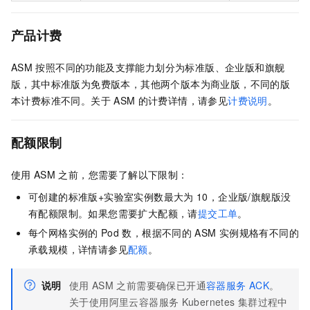
产品计费
ASM
按照不同的功能及支撑能力划分为标准版、企业版和旗舰
版，其中标准版为免费版本，其他两个版本为商业版，不同的版
本计费标准不同。关于
ASM
的计费详情，请参见
计费说明
。
配额限制
使用
ASM
之前，您需要了解以下限制：
可创建的标准版+实验室实例数最大为
10，企业版/旗舰版没
有配额限制。如果您需要扩大配额，请
提交工单
。
每个网格实例的
Pod
数，根据不同的
ASM
实例规格有不同的
承载规模，详情请参见
配额
。
说明
使用
ASM
之前需要确保已开通
容器服务
ACK
。
关于使用阿里云容器服务
Kubernetes
集群过程中