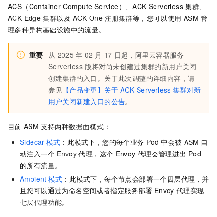
ACS（Container Compute Service）
、
ACK Serverless
集群
、
ACK Edge
集群
以及
ACK One
注册集群
等，您可以使用
ASM
管
理多种异构基础设施中的流量。
重要
从
2025
年
02
月
17
日起，阿里云
容器服务
Serverless 版
将对尚未创建过集群的新用户关闭
创建集群的入口。关于此次调整的详细内容，请
参见
【产品变更】关于
ACK Serverless
集群对新
用户关闭新建入口的公告
。
目前
ASM
支持两种数据面模式：
Sidecar
模式
：此模式下，您的每个业务
Pod
中会被
ASM
自
动注入一个
Envoy
代理，这个
Envoy
代理会管理进出
Pod
的所有流量。
Ambient
模式
：此模式下，每个节点会部署一个四层代理，并
且您可以通过为命名空间或者指定服务部署
Envoy
代理实现
七层代理功能。