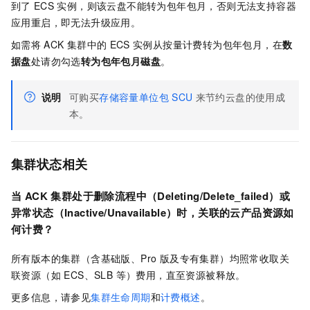
到了
ECS
实例，则该云盘不能转为包年包月，否则无法支持容器
应用重启，即无法升级应用。
如需将
ACK
集群中的
ECS
实例从按量计费转为包年包月，在
数
据盘
处请勿勾选
转为包年包月磁盘
。
说明
可购买
存储容量单位包
SCU
来节约云盘的使用成
本。
集群状态相关
当 ACK 集群处于删除流程中（Deleting/Delete_failed）或
异常状态（Inactive/Unavailable）时，关联的云产品资源如
何计费？
所有版本的集群（含基础版、Pro 版及专有集群）均照常收取关
联资源（如 ECS、SLB 等）费用，直至资源被释放。
更多信息，请参见
集群生命周期
和
计费概述
。