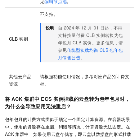
见
编辑节点池
。
不支持。
说明
自
2024
年
12
月
01
日起，不再
支持按量付费
CLB
实例转换为包
CLB
实例
年包月
CLB
实例。更多信息，请
参见
传统型负载均衡
CLB
包年包
月停售公告
。
其他云产品
请根据功能使用情况，参考对应产品的计费文
资源
档。
将
ACK
集群中
ECS
实例挂载的云盘转为包年包月时，
为什么会导致应用无法重启？
包年包月的计费方式类似于锁定一个固定计算资源。在容器场景
中，使用的资源存在重启、销毁等情况，计算资源无法固定。在
ACK
集群中，如果使用云盘存储卷，即云盘以数据盘的形式挂载