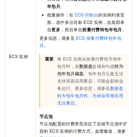
年包月
。
批量操作：在
ECS
控制台
的实例列表页
面，选中多台目标
ECS
实例，在底部单
击
更多
，然后单击
按量付费转包年包月
。
更多信息，请参见
ECS
按量付费转包年包
月
。
ECS
实例
重要
将
ECS
实例从按量付费转为包年
包月时，在
数据盘
处请勿勾选
转为
包年包月磁盘
。包年包月云盘无法
支持容器应用重启，可能会影响业
务运行。更多信息，请参见
数据盘
转为包年包月时，为何会导致应用
无法重启
。
节点池
节点池配置的付费类型决定了后续节点池中扩
容的
ECS
实例的计费方式，如需修改，请参