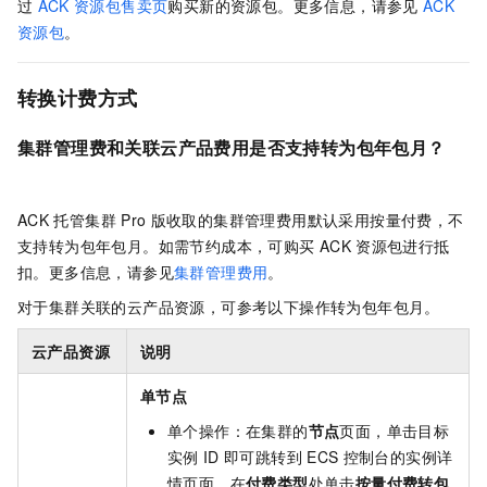
过
ACK
资源包售卖页
购买新的资源包。更多信息，请参见
ACK
资源包
。
转换计费方式
集群管理费和关联云产品费用是否支持转为包年包月？
ACK
托管集群
Pro
版
收取的集群管理费用默认采用按量付费，不
支持转为包年包月。
如需节约成本，可购买
ACK
资源包进行抵
扣。更多信息，请参见
集群管理费用
。
对于集群关联的云产品资源，可参考以下操作转为包年包月。
云产品资源
说明
单节点
单个操作：在集群的
节点
页面，单击目标
实例
ID
即可跳转到
ECS
控制台的实例详
情页面，在
付费类型
处单击
按量付费转包