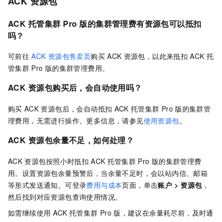
ACK
资源包
ACK
托管集群
Pro
版
的集群管理费有资源包可以抵扣
吗？
可前往
ACK
资源包售卖页
购买
ACK
资源包，以此来抵扣
ACK
托
管集群
Pro
版
的集群管理费用。
ACK
资源包购买后，会自动使用吗？
购买
ACK
资源包后，会自动抵扣
ACK
托管集群
Pro
版
的集群管
理费用，无需进行操作。更多信息，请参见
使用资源包
。
ACK
资源包余量不足，如何处理？
ACK
资源包按照小时抵扣
ACK
托管集群
Pro
版
的集群管理费
用。设置资源包余量预警后，当余量不足时，会以站内信、邮箱
等形式发送通知。可登录
费用与成本
页面，单击
账户
>
资源包
，
然后找到对应资源包查询使用情况。
如需继续使用
ACK
托管集群
Pro
版
，建议在余量耗尽前，及时通