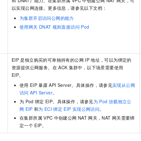
和
DNAT）能力。在集群所属
VPC
中创建公网
NAT
网关，可
以实现公网连接。更多信息，请参见以下文档：
为集群开启访问公网的能力
使用网关
DNAT
规则直接访问
Pod
EIP
是独立购买的可单独持有的公网
IP
地址，可以为绑定的
资源提供公网服务。在
ACK
集群中，以下场景需要使用
EIP
。
使用
EIP
暴露
API Server。具体操作，请参见
实现从公网
访问
API Server
。
为
Pod
绑定
EIP
。具体操作，请参见
为
Pod
挂载独立公
网
EIP
和
为
ECI
绑定
EIP
实现公网访问
。
在集群所属
VPC
中创建公网
NAT
网关，NAT
网关需要绑
定一个
EIP
。