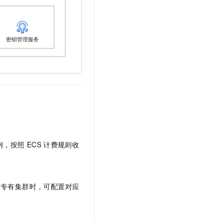
t.diy 一步搞定创意建站
构建大模型应用的安全防护体系
通过自然语言交互简化开发流程,全栈开发支持
通过阿里云安全产品对 AI 应用进行安全防护
例，按照
ECS
计费规则收
专有集群
时，可配置对应