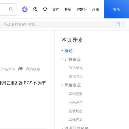
文档
备案
控制台
注册
登录
输入文档关键字查找
验
作计划
器
AI 活动
专业服务
服务伙伴合作计划
开发者社区
加入我们
服务平台百炼
阿里云 OPC 创新助力计划
本页导读
（1）
一站式生成采购清单，支持单品或批量购买
S
可编辑精美 PPT 文稿
S产品伙伴计划（繁花）
峰会
造的大模型服务与应用开发平台
轻量应用服务器
Agency Agents：拥有专属领域专家
AI 生产力先锋
Al MaaS 服务伙伴赋能合作
域名
博文
Careers
至高可申请百万元
概述
性可伸缩的云计算服务
 轻松生成专业的 PPT
开启高性价比 AI 编程新体验
先锋实践拓展 AI 生产力的边界
快速构建应用程序和网站，即刻迈出上云第一步
多领域专家智能体,一键组建 AI 虚拟交付团队
Token 补贴，五大权
计划
海大会
伙伴信用分合作计划
商标
问答
社会招聘
计算资源
益加速 OPC 成功
S
帕鲁游戏服务器
数字证书管理服务（原SSL证书）
HappyHorse 打造一站式影视创作平台
飞天发布时刻
HOT
划
备案
电子书
校园招聘
ECS节点
联机服务器，轻松开启游戏
视频创作，一键激活电商全链路生产力
全托管，含MySQL、PostgreSQL、SQL Server、MariaDB多引擎
实现全站HTTPS，呈现可信的WEB访问
所见，即是所愿
可视化编排打通从文字构思到成片全链路闭环
我的收藏
产品详情
更多支持
划
公司注册
镜像站
虚拟节点
视频生成
语音识别与合成
 智能体与工作流应用
短信服务
漫剧工坊：一站式动画创作平台
AI 实训营
使用云服务器
ECS
作为节
合作伙伴培训与认证
网络资源
划
上云迁移
的智能体编程平台
站生成，高效打造优质广告素材
通过阿里云百炼高效搭建AI应用,助力高效开发
快速生产连贯的高质量长漫剧
从基础到进阶，Agent 创客手把手教你
国内短信简单易用，安全可靠，秒级触达，全球覆盖200+国家和地区。
e-1.1-T2V
Qwen3-TTS-Flash
lScope
我要反馈
查询合作伙伴
基础资源
畅细腻的高质量视频
离线语音合成大模型，多语言方言自适应，低延迟高稳定
n Alibaba Cloud ISV 合作
代维服务
olarDB
建企业门户网站
大数据开发治理平台 DataWorks
10 分钟搭建微信、支付宝小程序
公网通信
创新加速
ope
登录合作伙伴管理后台
我要建议
站，无忧落地极速上线
以可视化方式快速构建移动和 PC 门户网站
100%兼容MySQL、PostgreSQL，兼容Oracle，支持集中和分布式
高效部署网站，快速应用到小程序
Data Agent 驱动的一站式 Data+AI 开发治理平台
e-1.1-I2V
Cosyvoice-V3-Flash
负载均衡
安全
畅自然，细节丰富
高表现力语音合成大模型，语音克隆听感自然
我要投诉
上云场景组合购
伴
其他产品
边界网络安全防护产品
漫剧创作，剧本、分镜、视频高效生成
覆盖90%+业务场景，专享组合折扣价
2V
VPN
Fun-ASR
管理容器镜像