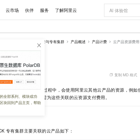
云市场
伙伴
服务
了解阿里云
AI 特惠
数据与 API
成为产品伙伴
企业增值服务
最佳实践
价格计算器
AI 场景体
基础软件
产品伙伴合
阿里云认证
市场活动
配置报价
大模型
netes 版 ACK
ACK托管与专有集群
产品概述
产品计费
云产品资源费用
自助选配和估算价格
步到位
域名与网站
智启 AI 普惠权益
产品生态集成认证中心
企业支持计划
云上春晚
Qwen Audio：打造专属 AI 语音助手
千问官方 MaaS 平台，为开发者和 Agent 而生，新用户赠送 1 亿 + tokens 额度
云服务器 EC
一句话生成原生
AI Coding
阿里云Maa
2026 阿里云
为企业打
数据集
Windows
大模型认证
模型
NEW
NEW
格式还原
值低价云产品抢先购
提供智能易用的域名与建站服务
至高享 1亿+免费 tokens，加速 Al 应用落地
Qwen-Audio-3.0-Realtime 端到端实时语音角色扮演
安全可靠、弹
输入一句话想法,
智能编程，一键
源费用
产品生态伙伴
专家技术服务
云上奥运之旅
弹性计算合作
阿里云中企出
手机三要素
宝塔 Linux
全部认证
价格优势
开源旗舰模型
对象存储 OSS
即刻拥有 DeepSeek-V4-Pro
阿里云 OPC 创新助力计划
云数据库 RD
一键部署幻兽
AI 电商营销
产品生态伙伴工作台
企业增值服务台
云栖战略参考
云存储合作计
云栖大会
身份实名认证
CentOS
训练营
推动算力普惠，释放技术红利
的大模型服务
最高返9万
真正可用的 1M 上下文,一次完成代码全链路开发
轻松解锁专属 DeepSeek-V4-Pro
至高百万元 Token 补贴，加速一人公司成长
稳定、安全、高性价比、高性能的云存储服务
一键购买专属
从图文生成到
复制 MD 格式
 06:05:05
云上的中国
数据库合作计
活动全景
短信
Docker
图片和
自进化智能体
人工智能平台 PAI
5 分钟轻松部署专属 QwenPaw
Token Plan 模型订阅计划
Qoder
高效搭建 AI
AI 广告创作
企业成长
大模型
NEW
HOT
信息公告
群
和
ACK
专有集群
的过程中，会使用阿里云其他云产品的资源，例如
看见新力量
云网络合作计
OCR 文字识别
JAVA
级电脑
越聪明
证享300元代金券
一站式AI开发、训练和推理服务
Qwen3.8-Max 首发尝鲜，限时加量 10 倍，夜间低至2折
从聊天伙伴进化为能主动干活的本地数字员工
面向真实软件
图文、视频一
的全部系列、模块或功
Kimi-K3
HappyHors
群本身的管理费外，还需为这些关联的云资源支付费用。
NEW
魔搭 Mode
loud
服务实践
官网公告
区块回到产品主页，帮助
Kimi 最新旗舰模型，长程编程与推理利器
让文字生成流
金融模力时刻
Salesforce O
版
发票查验
全能环境
Qoder CN
Claude Code + GStack 打造工程团队
千问办公，限时限量积分加倍
云原生数据库 P
低代码高效构
AI 建站
NEW
作计划
计划
创新中心
魔搭 ModelSc
健康状态
让AI从“聊天伙伴”进化为能干活的“数字员工”
覆盖公网/内网、递归/权威、移动APP等全场景解析服务
安装技能 GStack，拥有专属 AI 工程团队
你的AI工作搭子，覆盖日常办公高频场景
基于千问大模型等，支持代码智能生成、研发智能问答
0 代码专业建
客户案例
天气预报查询
操作系统
Deepseek-v4-pro
HappyHors
态合作计划
态智能体模型
旗舰 MoE 大模型，百万上下文与顶尖推理能力
图生视频，流
Compute
同享
容器服务 Kubernetes 版 ACK
万小智 AI 建站低至 15元/月
云防火墙
AI 短剧/漫剧
快递物流查询
WordPress
成为服务伙
高校合作
CK
专有集群
主要关联的云产品如下：
式云数据仓库
点，立即开启云上创新
提供一站式管理容器应用的 K8s 服务
送.CN域名，送备案服务码
云原生的云上
AI助力短剧
GLM-5.2
Wan2.7-T
Ubuntu