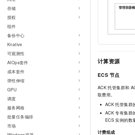
10 分钟在聊天系统中增加
专有云
存储
授权
组件
备份中心
Knative
可观测性
计算资源
AIOps套件
成本套件
ECS
节点
弹性伸缩
ACK
托管集群
和
A
GPU
取费用。
调度
ACK
托管集群
服务网格
ACK
专有集群
批量任务编排
ECS
实例的数
市场
计费组成
Windows容器