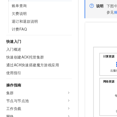
AI 产品 免费试用
网络
账单查询
安全
云开发大赛
说明
下图
Tableau 订阅
1亿+ 大模型 tokens 和 
参见
欠费说明
可观测
入门学习赛
中间件
AI空中课堂在线直播课
140+云产品 免费试用
退订和退款说明
大模型服务
上云与迁云
产品新客免费试用，最长1
数据库
计费FAQ
生态解决方案
千问AI平台-Token Plan
企业出海
大模型ACA认证体验
大数据计算
快速入门
助力企业全员 AI 认知与能
行业生态解决方案
政企业务
媒体服务
入门概述
千问AI平台-模型体验
开发者生态解决方案
在线体验全尺寸、多种模态
快速创建ACK托管集群
企业服务与云通信
AI 开发和 AI 应用解决
通过ACK快速搭建魔方游戏应用
Happy 系列大模型
域名与网站
使用指引
终端用户计算
操作指南
Serverless
大模型解决方案
集群
节点与节点池
开发工具
快速部署 Dify，高效搭建 
工作负载
迁移与运维管理
网络