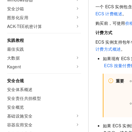
一个
ECS
实例包含
安全沙箱
ECS
计费概述
。
图形化应用
购买前，可使用
价
ACK-TEE机密计算
计费方式
实践教程
ECS
实例支持包年
最佳实践
计费方式概述
。
大数据
如果现有
ECS
ECS
按量付费
Kagent
安全合规
重要
安全体系概述
安全责任共担模型
安全概览
基础设施安全
容器应用安全
如果
ECS
实例