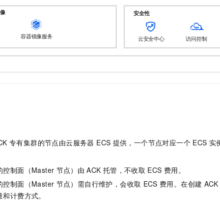
一个 AI 助手
即刻拥有 DeepSeek-R1 满血版
超强辅助，Bol
在企业官网、通讯软件中为客户提供 AI 客服
多种方案随心选，轻松解锁专属 DeepSeek
CK
专有集群
的节点由
云服务器 ECS
提供，一个节点对应一个
ECS
实
的控制面（Master
节点）由
ACK
托管，不收取
ECS
费用。
的控制面（Master
节点）需自行维护，会收取
ECS
费用。在创建
ACK
量和计费方式。