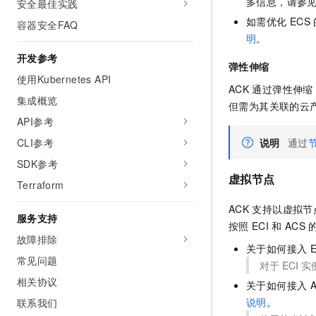
多信息，请参
安全最佳实践
如需优化
ECS
容器安全FAQ
明
。
开发参考
弹性伸缩
使用Kubernetes API
ACK
通过
弹性伸缩
集成概览
但需为其关联的云
API参考
CLI参考
说明
通过
SDK参考
虚拟节点
Terraform
ACK
支持以虚拟节
服务支持
按照
ECI
和
ACS
故障排除
关于如何接入
E
常见问题
对于
ECI
实
相关协议
关于如何接入
说明
。
联系我们