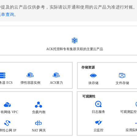
服务生态伙伴
视觉 Coding、空间感知、多模态思考等全面升级
1M上下文，专为长程任务能力而生
云工开物
企业应用
Night Plan 支持 Qwen 3.8-Max
AI 办公
NEW
中提及的云产品仅供参考，实际请以开通和使用的云产品为准进行对账
Red Hat
30+ 款产品免费体验
夜间 5 折，Qwen/Meoo/TokenPlan 客户专享
AI智能应用
科研合作
账单查询
。
ERP
堂（旗舰版）
SUSE
智能客服
AI 应用构建
大模型原生
CRM
2个月
自动承接线索
建站小程序
Qoder
大模型服务平台百炼-应用模版
OA 办公系统
HOT
NEW
面向真实软件
个人版上线、团队版降价；千问3.8-Max首发发尝鲜
丰富多元化的应用模版和解决方案
力提升
财税管理
模板建站
万有无界
大模型服务平台百炼-智能体
400电话
定制建站
的模型效果
灵活可视化地构建企业级 Agent
方案
广告营销
模板小程序
秒悟
人工智能平台 PAI
定制小程序
云端极速 AI 
新一代 AI 视频生成模型，深度适配广告营销等场景
AI Native 的算法工程平台，一站式完成建模、训练、推理服务部署
APP 开发
建站系统
AI 应用
10分钟微调：让0.6B模型媲美235B模型
多模态数据信
依托云原生高可用架构,实现Dify私有化部署
用1%尺寸在特定领域达到大模型90%以上效果