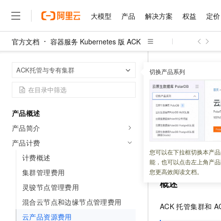
大模型
产品
解决方案
权益
定价
官方文档
容器服务 Kubernetes 版 ACK
大模型
产品
解决方案
权益
定价
云市场
伙伴
服务
了解阿里云
精选产品
精选解决方案
普惠上云
产品定价
精选商城
成为销售伙伴
售前咨询
为什么选择阿里云
千问AI平台
容器服务 Kuber
首页
ACK托管与专有集群
了解云产品的定价详情
切换产品系列
大模型服务平台百炼
睿译宝，AI翻译排版一
普惠上云 官方力荐
分销伙伴
在线服务
网站建设
什么是云计算
大
大模型服务与应用平台
上传文档即自动完成翻译和
云服务器38元/年起，超
云产品资
咨询伙伴
多端小程序
技术领先
云上成本管理
售后服务
千问大模型
GLM-5.2：长任务时代
官方推荐返现计划
大模型
大模型
精选产品
精选解决方案
Salesforce 国际版订阅
稳定可靠
产品概述
管理和优化成本
多元化、高性能、安全可靠
推荐新用户得奖励，单订单
更新时间：
2026-04-09
销售伙伴合作计划
自助服务
产品简介
友盟天域
安全合规
人工智能与机器学习
AI
文本生成
无影云电脑
Hermes Agent，打造
云工开物
在使用
ACK
托管集
无影生态合作计划
在线服务
产品计费
观测云
分析师报告
随时随地安全接入的云上超
自主进化，持久记忆，越用
高校专属算力普惠，学生认
计算
互联网应用开发
您可以在下拉框切换本产品
Qwen3.8-Max
点等。因此，除集
HOT
计费概述
Salesforce On Alibaba C
工单服务
能，也可以点击左上角产品
智能体时代全能旗舰模型
Tuya 物联网平台阿里云
研究报告与白皮书
云解析DNS
快速拥有专属 OpenClaw
Consulting Partner 合
大数据
容器
集群管理费用
您更高效阅读文档。
免费试用
短信专区
概述
蓝凌 OA
Qwen3.7-Plus
灵骏节点管理费用
AI 大模型销售与服务生
现代化应用
存储
天池大赛
能看、能想、能动手的多模
云原生大数据计算服务 Max
解决方案免费试用 新老
电子合同
混合云节点和边缘节点管理费用
ACK
托管集群
和
A
面向分析的企业级SaaS模
最高领取价值200元试用
安全
网络与CDN
AI 算法大赛
Qwen3-VL-Plus
云产品资源费用
畅捷通