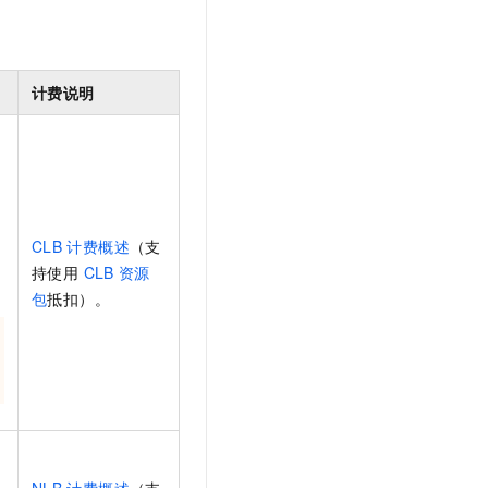
计费说明
网
选
CLB
计费概述
（支
持使用
CLB
资源
包
抵扣）
。