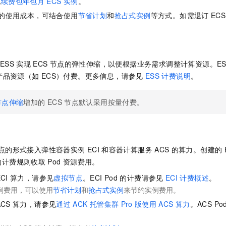
见
续费包年包月
ECS
实例
。
的使用成本，可结合使用
节省计划
和
抢占式实例
等方式。如需退订
EC
ESS
实现
ECS
节点的弹性伸缩，以便根据业务需求调整计算资源。
E
产品资源（如
ECS）付费。更多信息，请参见
ESS
计费说明
。
节点伸缩
增加的
ECS
节点默认采用按量付费。
点的形式接入
弹性容器实例
ECI
和
容器计算服务
ACS
的算力。创建的
的计费规则收取
Pod
资源费用。
CI
算力，请参见
虚拟节点
。ECI Pod
的计费请参见
ECI
计费概述
。
例费用，可以使用
节省计划
和
抢占式实例
来节约实例费用。
ACS
算力，请参见
通过
ACK
托管集群
Pro
版使用
ACS
算力
。ACS Po