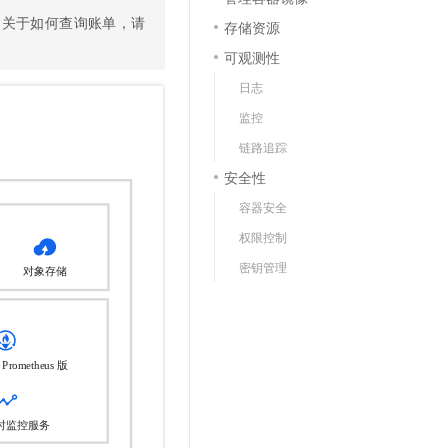
文戏情感细腻自然，动作戏激烈拳拳到肉，实现更强表演能力
支持中英文自由切换，具备更强的噪声鲁棒性
云聚AI 严选权益
SSL 证书
。关于如何查询账单，请
存储资源
，一键激活高效办公新体验
精选AI产品，从模型到应用全链提效
可观测性
堡垒机
AI 用量加速计划
应用
日志
防火墙
、识别商机，让客服更高效、服务更出色。
新老同享，达量后返
监控
千问办公
主机安全
NEW
链路追踪
的智能体编程平台
一站式AI生产力平台
安全性
AI 应用及服务市场
伶鹊
容器安全
企业级人与Agent协作平台，接入和调度多个数字员工
智能客服平台，对话机器人、对话分析、智能外呼
AI 应用
权限控制
大模型服务平台百炼 - 全妙
大模型
密钥管理
应用创作平台
多模态内容创作工具，已接入 DeepSeek
自然语言处理
数据标注
机器学习
息提取
与 AI 智能体进行实时音视频通话
从文本、图片、视频中提取结构化的属性信息
构建支持视频理解的 AI 音视频实时通话应用