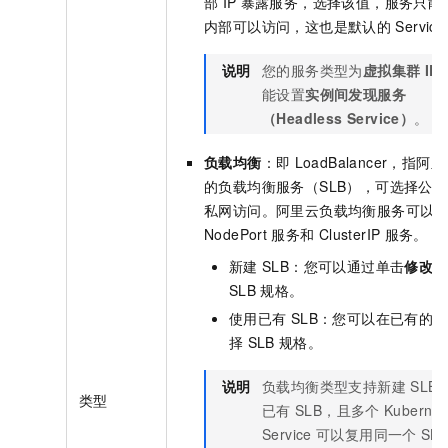
部
IP
暴露服务，选择该值，服务只能
内部可以访问，这也是默认的
Servic
说明
您的服务类型为
虚拟集群
IP
能设置
实例间发现服务
（Headless Service）
。
负载均衡
：即
LoadBalancer，指阿
的负载均衡服务（SLB），可选择公
私网访问。阿里云负载均衡服务可以
NodePort
服务和
ClusterIP
服务。
新建
SLB：您可以通过单击
修改
，
SLB
规格。
使用已有
SLB：您可以在已有的
择
SLB
规格。
说明
负载均衡类型支持新建
SLB
类型
已有
SLB，且多个
Kubernet
Service
可以复用同一个
SL