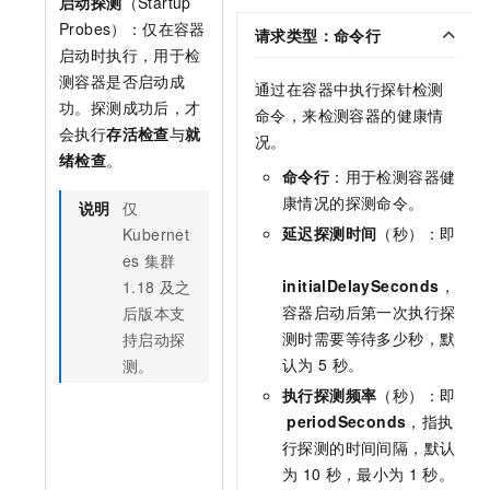
启动探测
（Startup
Probes）：仅在容器
请求类型：命令行
启动时执行，用于检
测容器是否启动成
通过在容器中执行探针检测
功。探测成功后，才
命令，来检测容器的健康情
会执行
存活检查
与
就
况。
绪检查
。
命令行
：用于检测容器健
康情况的探测命令。
说明
仅
延迟探测时间
（秒）：即
Kubernet
es
集群
initialDelaySeconds
，
1.18
及之
容器启动后第一次执行探
后版本支
测时需要等待多少秒，默
持启动探
认为
5
秒。
测。
执行探测频率
（秒）：即
periodSeconds
，指执
行探测的时间间隔，默认
为
10
秒，最小为
1
秒。