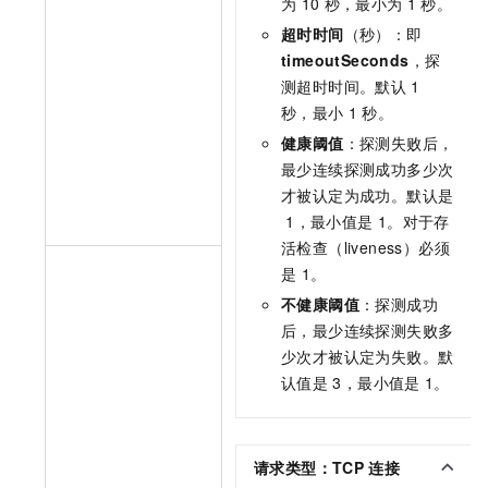
为
10
秒，最小为
1
秒。
超时时间
（秒）：即
timeoutSeconds
，探
测超时时间。默认
1
秒，最小
1
秒。
健康阈值
：探测失败后，
最少连续探测成功多少次
才被认定为成功。默认是
1，最小值是
1。对于存
活检查（liveness）必须
是
1。
不健康阈值
：探测成功
后，最少连续探测失败多
少次才被认定为失败。默
认值是
3，最小值是
1。
请求类型：TCP
连接