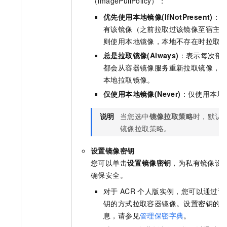
（imagePullPolicy）：
优先使用本地镜像(IfNotPresent)
：
有该镜像（之前拉取过该镜像至宿主
则使用本地镜像，本地不存在时拉取
总是拉取镜像(Always)
：表示每次部
都会从容器镜像服务重新拉取镜像，
本地拉取镜像。
仅使用本地镜像(Never)
：仅使用本地
说明
当您选中
镜像拉取策略
时，默认
镜像拉取策略。
设置镜像密钥
您可以单击
设置镜像密钥
，为私有镜像设
确保安全。
对于
ACR
个人版实例，您可以通过设
钥的方式拉取容器镜像。设置密钥的
息，请参见
管理保密字典
。