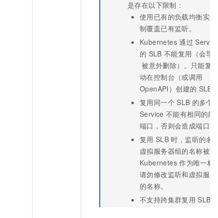
是存在以下限制：
使用已有的负载均衡实例
制覆盖已有监听。
Kubernetes
通过
Servic
的
SLB
不能复用（会导
被意外删除）。只能复
动在控制台（或调用
OpenAPI）创建的
SLB
复用同一个
SLB
的多个
Service
不能有相同的前
端口，否则会造成端口冲
复用
SLB
时，监听的名
虚拟服务器组的名称被
Kubernetes
作为唯一标
请勿修改监听和虚拟服务
的名称。
不支持跨集群复用
SLB。