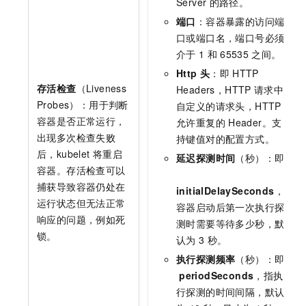
Server
的路径。
端口
：容器暴露的访问端
口或端口名，端口号必须
介于
1
和
65535
之间。
Http
头
：即
HTTP
存活检查
（Liveness
Headers，HTTP
请求中
Probes）：用于判断
自定义的请求头，HTTP
容器是否正常运行，
允许重复的
Header。支
出现多次检查失败
持键值对的配置方式。
后，kubelet
将重启
延迟探测时间
（秒）：即
容器。存活检查可以
捕获导致容器仍处在
initialDelaySeconds
，
运行状态但无法正常
容器启动后第一次执行探
响应的问题，例如死
测时需要等待多少秒，默
锁。
认为
3
秒。
执行探测频率
（秒）：即
periodSeconds
，指执
行探测的时间间隔，默认