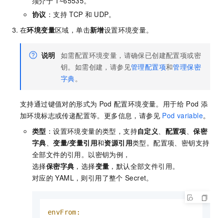
须介于
1~65535。
协议
：支持
TCP
和
UDP。
在
环境变量
区域，单击
新增
设置环境变量。
说明
如需配置环境变量，请确保已创建配置项或密
钥。如需创建，请参见
管理配置项
和
管理保密
字典
。
支持通过键值对的形式为
Pod
配置环境变量。用于给
Pod
添
加环境标志或传递配置等。更多信息，请参见
Pod variable
。
类型
：设置环境变量的类型，支持
自定义
、
配置项
、
保密
字典
、
变量/变量引用
和
资源引用
类型。配置项、密钥支持
全部文件的引用。以密钥为例，
选择
保密字典
，选择
变量
，默认全部文件引用。
对应的
YAML，则引用了整个
Secret。
envFrom: