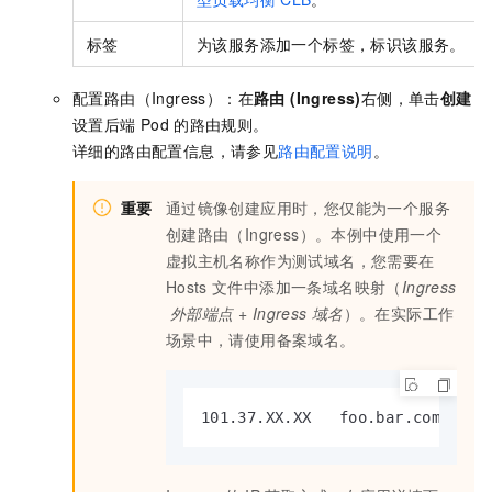
标签
为该服务添加一个标签，标识该服务。
配置路由（Ingress）：在
路由 (Ingress)
右侧，单击
创建
设置后端
Pod
的路由规则。
详细的路由配置信息，请参见
路由配置说明
。
重要
通过镜像创建应用时，您仅能为一个服务
创建路由（Ingress）。本例中使用一个
虚拟主机名称作为测试域名，您需要在
Hosts
文件中添加一条域名映射（
Ingress
外部端点
+
Ingress
域名
）。在实际工作
场景中，请使用备案域名。
101.37.XX.XX   foo.bar.com    
#