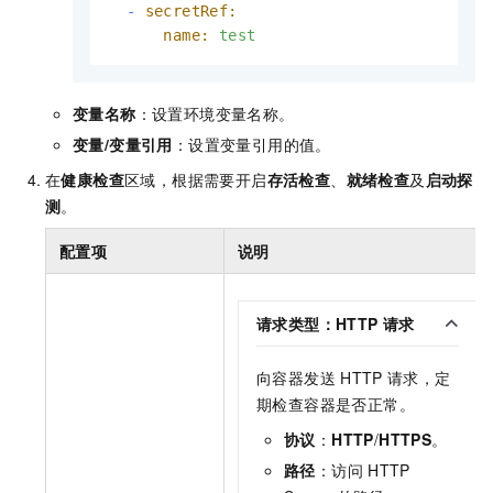
-
secretRef:
name:
test
变量名称
：设置环境变量名称。
变量/变量引用
：设置变量引用的值。
在
健康检查
区域，根据需要开启
存活检查
、
就绪检查
及
启动探
测
。
配置项
说明
请求类型：HTTP
请求
向容器发送
HTTP
请求，定
期检查容器是否正常。
协议
：
HTTP
/
HTTPS
。
路径
：访问
HTTP