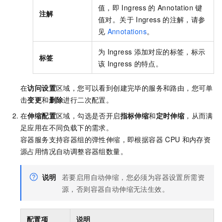
值，即
Ingress
的
Annotation
键
注解
值对。关于
Ingress
的注解，请参
见
Annotations
。
为
Ingress
添加对应的标签，标示
标签
该
Ingress
的特点。
在
访问设置
区域，您可以看到创建完毕的服务和路由，您可单
击
变更
和
删除
进行二次配置。
在
伸缩配置
区域，勾选是否开启
指标伸缩
和
定时伸缩
，从而满
足应用在不同负载下的需求。
容器服务支持容器组的弹性伸缩，即根据容器
CPU
和内存资
源占用情况自动调整容器组数量。
说明
若要启用自动伸缩，您必须为容器设置所需资
源，否则容器自动伸缩无法生效。
配置项
说明