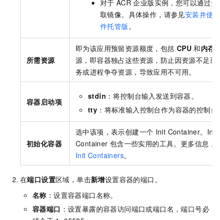
对于
ACR
企业版实例，您可以通过免
取镜像。具体操作，请参见
安装并使
件托管版
。
即为该应用预留资源额度，包括
CPU
和
内存
所需资源
源，即容器独占这些资源，防止因资源不足而
务或进程争夺资源，导致应用不可用。
stdin
：将控制台输入发送到容器。
容器启动项
tty
：将标准输入控制台作为容器的控制台
选中该项，表示创建一个
Init Container。Init
初始化容器
Container
包含一些实用的工具。更多信息，
Init Containers
。
在
端口设置
区域，单击
新增
设置容器的端口。
名称
：设置容器端口名称。
容器端口
：设置暴露的容器访问端口或端口名，端口号必