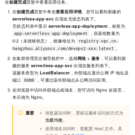
在
创建完成
页签中查看应用任务。
在
创建完成
页签中单击
查看应用详情
。您可以看到新建的
serverless-app-svc
出现在无状态列表下。
无状态列表中显示
serverless-app-deployment
，标签为
，容器组数量为
app:serverless-app-deployment
0/2（未就绪状态），镜像地址为
registry-vpc.cn-
。
hangzhou.aliyuncs.com/devops2-xxx:latest
在集群管理页左侧导航栏中，选择
网络
>
服务
，可以看到新
建的服务
serverless-app-svc
出现在服务列表下。
该服务类型为
LoadBalancer
，外部端点显示公网 IP 地址及
端口
，可通过该外部端点从公网访问应用。
8080
在浏览器中访问外部端点或域名，您可访问
Nginx
欢迎页，
本示例为
Nginx。
重要
浏览器访问时，需保证服务访问的方式为
负载均衡
。
使用域名访问时，需配置
Host
文件。具