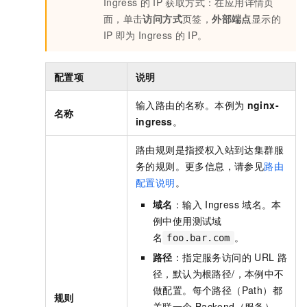
Ingress
的
IP
获取方式：在应用详情页
面，单击
访问方式
页签，
外部端点
显示的
IP
即为
Ingress
的
IP。
配置项
说明
输入路由的名称。本例为
nginx-
名称
ingress
。
路由规则是指授权入站到达集群服
务的规则。更多信息，请参见
路由
配置说明
。
域名
：输入
Ingress
域名。本
例中使用测试域
名
。
foo.bar.com
路径
：指定服务访问的
URL
路
径，默认为根路径
/
，本例中不
做配置。每个路径（Path）都
规则
关联一个
Backend（服务），