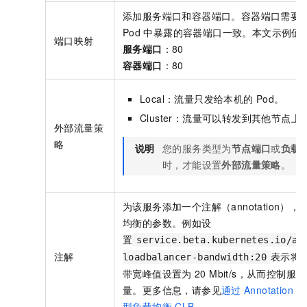
添加服务端口和容器端口。容器端口需要
Pod
中暴露的容器端口一致。本文示例值
端口映射
服务端口
：80
容器端口
：80
Local：流量只发给本机的
Pod。
Cluster：流量可以转发到其他节点上
外部流量策
略
说明
您的服务类型为
节点端口
或
负载
时，才能设置
外部流量策略
。
为该服务添加一个注解（annotation）
均衡的参数。例如设
置
service.beta.kubernetes.io/al
注解
表示将
loadbalancer-bandwidth:20
带宽峰值设置为
20 Mbit/s，从而控制服
量。更多信息，请参见
通过
Annotation
配
型负载均衡
CLB
。