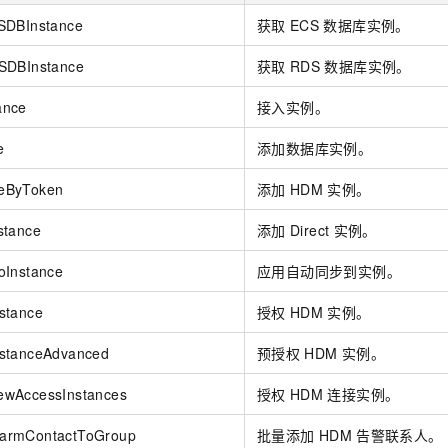
服务生态伙伴
视觉 Coding、空间感知、多模态思考等全面升级
1M上下文，专为长程任务能力而生
云工开物
企业应用
Night Plan 支持 Qwen 3.8-Max
AI 办公
NEW
SDBInstance
获取
ECS
数据库实例。
Red Hat
30+ 款产品免费体验
夜间 5 折，Qwen/Meoo/TokenPlan 客户专享
AI智能应用
科研合作
ERP
SDBInstance
获取
RDS
数据库实例。
堂（旗舰版）
SUSE
智能客服
AI 应用构建
大模型原生
CRM
2个月
自动承接线索
ance
接入实例。
建站小程序
Qoder
大模型服务平台百炼-应用模版
OA 办公系统
HOT
NEW
e
添加数据库实例。
面向真实软件
个人版上线、团队版降价；千问3.8-Max首发发尝鲜
丰富多元化的应用模版和解决方案
力提升
财税管理
模板建站
eByToken
添加
HDM
实例。
万有无界
大模型服务平台百炼-智能体
400电话
定制建站
的模型效果
灵活可视化地构建企业级 Agent
stance
添加
Direct
实例。
方案
广告营销
模板小程序
秒悟
人工智能平台 PAI
oInstance
应用自动同步到实例。
定制小程序
云端极速 AI 
新一代 AI 视频生成模型，深度适配广告营销等场景
AI Native 的算法工程平台，一站式完成建模、训练、推理服务部署
APP 开发
stance
授权
HDM
实例。
建站系统
stanceAdvanced
预授权
HDM
实例。
ewAccessInstances
授权
HDM
连接实例。
AI 应用
10分钟微调：让0.6B模型媲美235B模型
多模态数据信
依托云原生高可用架构,实现Dify私有化部署
用1%尺寸在特定领域达到大模型90%以上效果
armContactToGroup
批量添加
HDM
告警联系人。