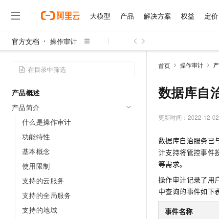
大模型
产品
解决方案
权益
定价
官方文档
操作审计
大模型
产品
解决方案
权益
定价
云市场
伙伴
服务
了解阿里云
精选产品
精选解决方案
普惠上云
产品定价
精选商城
成为销售伙伴
售前咨询
为什么选择阿里云
千问AI平台
操作审计
产
首页
了解云产品的定价详情
大模型服务平台百炼
千问办公，解锁你的工作
普惠上云 官方力荐
分销伙伴
在线服务
网站建设
什么是云计算
大
大模型服务与应用平台
企业级Agent产品，直接
云服务器38元/年起，超
数据库自
产品概述
咨询伙伴
多端小程序
技术领先
云上成本管理
售后服务
千问大模型
Agency Agents：拥
官方推荐返现计划
大模型
产品简介
大模型
精选产品
精选解决方案
Salesforce 国际版订阅
稳定可靠
管理和优化成本
多元化、高性能、安全可靠
推荐新用户得奖励，单订单
更新时间：
2022-12-02
销售伙伴合作计划
什么是操作审计
自助服务
友盟天域
安全合规
人工智能与机器学习
AI
文本生成
无影云电脑
HappyHorse 打造一
云工开物
功能特性
数据库自治服务已
无影生态合作计划
在线服务
观测云
分析师报告
随时随地安全接入的云上超
高校专属算力普惠，学生认
计算
互联网应用开发
基本概念
Qwen3.8-Max
计支持将管控事件
HOT
Salesforce On Alibaba C
工单服务
智能体时代全能旗舰模型
Tuya 物联网平台阿里云
研究报告与白皮书
等需求。
使用限制
云解析DNS
快速拥有专属 OpenClaw
Consulting Partner 合
大数据
容器
免费试用
短信专区
操作审计记录了用
支持的云服务
蓝凌 OA
Qwen3.7-Plus
AI 大模型销售与服务生
现代化应用
存储
天池大赛
中查询的事件如下
能看、能想、能动手的多模
支持的全局服务
云原生大数据计算服务 Max
解决方案免费试用 新老
电子合同
面向分析的企业级SaaS模
最高领取价值200元试用
安全
支持的地域
网络与CDN
事件名称
AI 算法大赛
Qwen3-VL-Plus
畅捷通