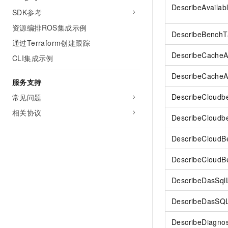
DescribeAvaila
SDK参考
资源编排ROS集成示例
DescribeBenchT
通过Terraform创建跟踪
DescribeCacheA
CLI集成示例
DescribeCacheA
服务支持
DescribeCloudb
常见问题
相关协议
DescribeCloudb
DescribeCloudB
DescribeCloudB
DescribeDasSqlL
DescribeDasSQL
DescribeDiagnos