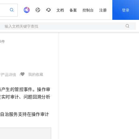
文档
备案
控制台
注册
登录
输入文档关键字查找
验
作计划
器
AI 活动
专业服务
服务伙伴合作计划
开发者社区
加入我们
服务平台百炼
阿里云 OPC 创新助力计划
事件
一站式生成采购清单，支持单品或批量购买
S
io：打造专属 AI 语音助手
S产品伙伴计划（繁花）
峰会
造的大模型服务与应用开发平台
轻量应用服务器
一句话生成原生可编辑精美 PPT 文稿
AI 生产力先锋
Al MaaS 服务伙伴赋能合作
域名
博文
Careers
至高可申请百万元
性可伸缩的云计算服务
开启高性价比 AI 编程新体验
Qwen-Audio-3.0-Realtime 端到端实时语音角色扮演
输入一句话想法, 轻松生成专业的 PPT
先锋实践拓展 AI 生产力的边界
快速构建应用程序和网站，即刻迈出上云第一步
Token 补贴，五大权
计划
海大会
伙伴信用分合作计划
商标
问答
社会招聘
益加速 OPC 成功
S
eek-V4-Pro
数字证书管理服务（原SSL证书）
一键部署幻兽帕鲁游戏服务器
飞天发布时刻
HOT
划
备案
电子书
校园招聘
pSeek-V4-Pro
视频创作，一键激活电商全链路生产力
全托管，含MySQL、PostgreSQL、SQL Server、MariaDB多引擎
实现全站HTTPS，呈现可信的WEB访问
一键购买专属联机服务器，轻松开启游戏
所见，即是所愿
我的收藏
产品详情
更多支持
划
公司注册
镜像站
视频生成
语音识别与合成
专属 QwenPaw
短信服务
漫剧工坊：一站式动画创作平台
AI 实训营
HOT
务产生的管控事件。操作审
合作伙伴培训与认证
划
上云迁移
的智能体编程平台
站生成，高效打造优质广告素材
从聊天伙伴进化为能主动干活的本地数字员工
快速生产连贯的高质量长漫剧
从基础到进阶，Agent 创客手把手教你
国内短信简单易用，安全可靠，秒级触达，全球覆盖200+国家和地区。
e-1.1-T2V
Qwen3-TTS-Flash
足实时审计、问题回溯分析
lScope
我要反馈
查询合作伙伴
畅细腻的高质量视频
离线语音合成大模型，多语言方言自适应，低延迟高稳定
n Alibaba Cloud ISV 合作
代维服务
olarDB
建企业门户网站
大数据开发治理平台 DataWorks
10 分钟搭建微信、支付宝小程序
创新加速
ope
登录合作伙伴管理后台
我要建议
站，无忧落地极速上线
以可视化方式快速构建移动和 PC 门户网站
100%兼容MySQL、PostgreSQL，兼容Oracle，支持集中和分布式
高效部署网站，快速应用到小程序
Data Agent 驱动的一站式 Data+AI 开发治理平台
库自治服务支持在操作审计
e-1.1-I2V
Cosyvoice-V3-Flash
安全
畅自然，细节丰富
高表现力语音合成大模型，语音克隆听感自然
我要投诉
上云场景组合购
伴
边界网络安全防护产品
漫剧创作，剧本、分镜、视频高效生成
覆盖90%+业务场景，专享组合折扣价
2V
VPN
Fun-ASR