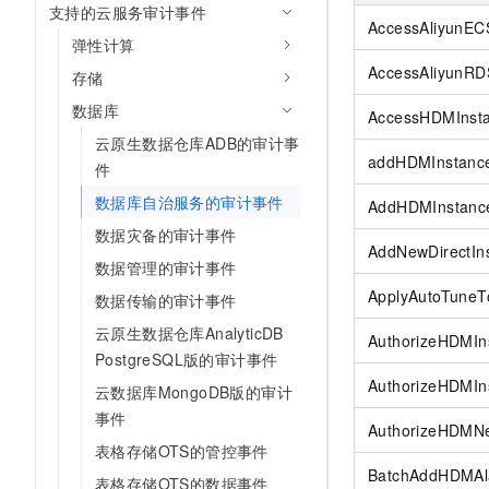
支持的云服务审计事件
AI 产品 免费试用
网络
安全
云开发大赛
AccessAliyunEC
Tableau 订阅
1亿+ 大模型 tokens 和 
弹性计算
可观测
入门学习赛
中间件
AccessAliyunRD
AI空中课堂在线直播课
存储
140+云产品 免费试用
大模型服务
上云与迁云
数据库
产品新客免费试用，最长1
数据库
AccessHDMInst
生态解决方案
千问AI平台-Token Plan
云原生数据仓库ADB的审计事
企业出海
大模型ACA认证体验
大数据计算
addHDMInstanc
件
助力企业全员 AI 认知与能
行业生态解决方案
政企业务
数据库自治服务的审计事件
媒体服务
AddHDMInstanc
千问AI平台-模型体验
开发者生态解决方案
数据灾备的审计事件
在线体验全尺寸、多种模态
企业服务与云通信
AddNewDirectIn
AI 开发和 AI 应用解决
数据管理的审计事件
Happy 系列大模型
域名与网站
ApplyAutoTuneT
数据传输的审计事件
云原生数据仓库AnalyticDB
终端用户计算
AuthorizeHDMIn
PostgreSQL版的审计事件
Serverless
大模型解决方案
AuthorizeHDMIn
云数据库MongoDB版的审计
事件
开发工具
AuthorizeHDMN
快速部署 Dify，高效搭建 
表格存储OTS的管控事件
迁移与运维管理
BatchAddHDMAl
表格存储OTS的数据事件