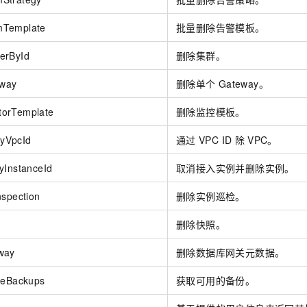
mTemplate
批量删除告警模板。
erById
删除集群。
way
删除单个
Gateway。
orTemplate
删除监控模板。
yVpcId
通过
VPC ID
除
VPC。
yInstanceId
取消接入实例并删除实例。
nspection
删除实例巡检。
删除快照。
way
删除数据库网关元数据。
leBackups
获取可用的备份。