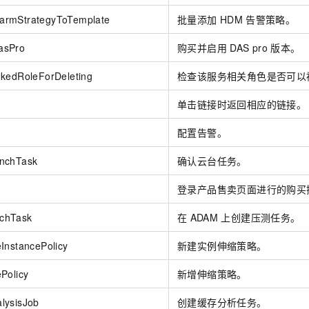
一个 AI 助手
即刻拥有 DeepSeek-R1 满血版
超强辅助，Bol
armStrategyToTemplate
批量添加
HDM
告警策略。
在企业官网、通讯软件中为客户提供 AI 客服
多种方案随心选，轻松解锁专属 DeepSeek
asPro
购买并启用
DAS pro
版本。
nkedRoleForDeleting
检查该服务相关角色是否可以
单击链接时返回相应的链接。
配置告警。
nchTask
确认云台任务。
登录产品售卖页面进行的购买
chTask
在
ADAM
上创建压测任务。
InstancePolicy
新建实例伸缩策略。
Policy
新增伸缩策略。
lysisJob
创建缓存分析任务。