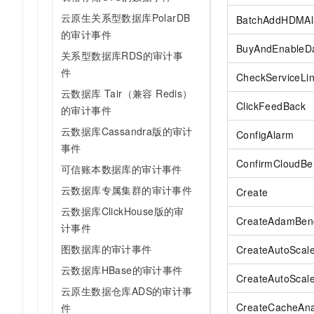
10 分钟在聊天系统中增加
专有云
云原生关系型数据库PolarDB
BatchAddHDMAl
的审计事件
BuyAndEnableD
关系型数据库RDS的审计事
件
CheckServiceLi
云数据库 Tair（兼容 Redis）
ClickFeedBack
的审计事件
云数据库Cassandra版的审计
ConfigAlarm
事件
ConfirmCloudBe
可信账本数据库的审计事件
云数据库专属集群的审计事件
Create
云数据库ClickHouse版的审
CreateAdamBen
计事件
图数据库的审计事件
CreateAutoScale
云数据库HBase的审计事件
CreateAutoScale
云原生数据仓库ADS的审计事
CreateCacheAna
件