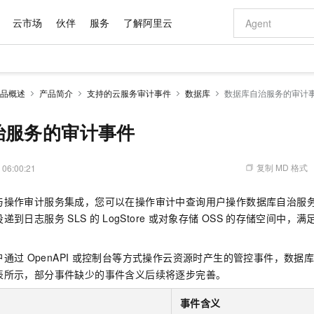
云市场
伙伴
服务
了解阿里云
AI 特惠
数据与 API
成为产品伙伴
企业增值服务
最佳实践
价格计算器
AI 场景体
基础软件
产品伙伴合
阿里云认证
市场活动
配置报价
大模型
品概述
产品简介
支持的云服务审计事件
数据库
数据库自治服务的审计
自助选配和估算价格
新方式
域名与网站
睿译宝，AI翻译排版一步到位
智启 AI 普惠权益
产品生态集成认证中心
企业支持计划
云上春晚
千问官方 MaaS 平台，为开发者和 Agent 而生，新用户赠送 1 亿 + tokens 额度
云服务器 EC
Qwen Aud
AI Coding
阿里云Maa
2026 阿里云
为企业打
数据集
Windows
大模型认证
模型
NEW
NEW
交付可用成果
值低价云产品抢先购
提供智能易用的域名与建站服务
上传文档即自动完成翻译和格式还原
至高享 1亿+免费 tokens，加速 Al 应用落地
安全可靠、弹
智能编程，一键
治服务的审计事件
产品生态伙伴
专家技术服务
云上奥运之旅
弹性计算合作
阿里云中企出
手机三要素
宝塔 Linux
全部认证
价格优势
有专属领域专家
对象存储 OSS
GLM-5.2：长任务时代开源旗舰模型
阿里云 OPC 创新助力计划
云数据库 RD
即刻拥有 DeepS
AI 电商营销
产品生态伙伴工作台
企业增值服务台
云栖战略参考
云存储合作计
云栖大会
身份实名认证
CentOS
训练营
推动算力普惠，释放技术红利
的大模型服务
最高返9万
多领域专家智能体,一键组建 AI 虚拟交付团队
至高百万元 Token 补贴，加速一人公司成长
稳定、安全、高性价比、高性能的云存储服务
真正可用的 1M 上下文,一次完成代码全链路开发
轻松解锁专属 Dee
从图文生成到
复制 MD 格式
 06:00:21
云上的中国
数据库合作计
活动全景
短信
Docker
图片和
站式影视创作平台
人工智能平台 PAI
Hermes Agent，打造自进化智能体
Token Plan 模型订阅计划
Qoder
5 分钟轻松部署
AI 广告创作
企业成长
大模型
NEW
信息公告
与操作审计服务集成，您可以在操作审计中查询用户操作数据库自治服
看见新力量
云网络合作计
OCR 文字识别
JAVA
级电脑
证享300元代金券
可视化编排打通从文字构思到成片全链路闭环
一站式AI开发、训练和推理服务
自主进化，持久记忆，越用越聪明
Qwen3.8-Max 首发尝鲜，限时加量 10 倍，夜间低至2折
面向真实软件
图文、视频一
Kimi-K3
HappyHors
投递到日志服务
SLS
的
LogStore
或对象存储
OSS
的存储空间中，满
NEW
魔搭 Mode
loud
服务实践
官网公告
Kimi 最新旗舰模型，长程编程与推理利器
让文字生成流
金融模力时刻
Salesforce O
版
发票查验
全能环境
Qoder CN
Claude Code + GStack 打造工程团队
千问办公，限时限量积分加倍
云原生数据库 P
低代码高效构
AI 建站
NEW
作计划
计划
创新中心
魔搭 ModelSc
健康状态
让AI从“聊天伙伴”进化为能干活的“数字员工”
覆盖公网/内网、递归/权威、移动APP等全场景解析服务
安装技能 GStack，拥有专属 AI 工程团队
你的AI工作搭子，覆盖日常办公高频场景
基于千问大模型等，支持代码智能生成、研发智能问答
0 代码专业建
户通过
OpenAPI
或控制台等方式操作云资源时产生的管控事件，数据
客户案例
天气预报查询
操作系统
Deepseek-v4-pro
HappyHors
态合作计划
表所示，部分事件缺少的事件含义后续将逐步完善。
态智能体模型
旗舰 MoE 大模型，百万上下文与顶尖推理能力
图生视频，流
Compute
同享
容器服务 Kubernetes 版 ACK
万小智 AI 建站低至 15元/月
云防火墙
AI 短剧/漫剧
快递物流查询
WordPress
成为服务伙
高校合作
式云数据仓库
点，立即开启云上创新
提供一站式管理容器应用的 K8s 服务
送.CN域名，送备案服务码
云原生的云上
AI助力短剧
事件含义
GLM-5.2
Wan2.7-T
Ubuntu