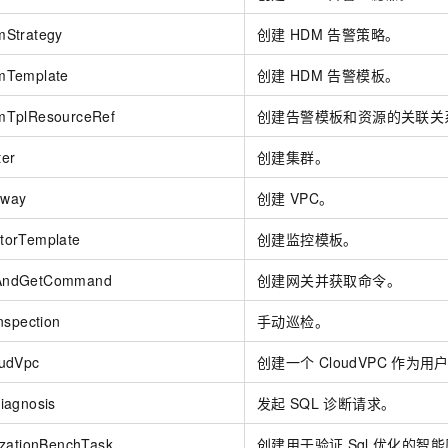
Strategy
创建
HDM
告警策略。
mTemplate
创建
HDM
告警模板。
mTplResourceRef
创建告警模板和资源的关联关
er
创建集群。
eway
创建
VPC。
torTemplate
创建监控模板。
AndGetCommand
创建网关并获取命令。
nspection
手动巡检。
udVpc
创建一个
CloudVPC
作为用
iagnosis
发起
SQL
诊断请求。
izationBenchTask
创建用于验证
Sql
优化的智能