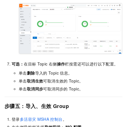
可选：
在目标
Topic
右侧
操作
栏按需还可以进行以下配置。
单击
删除
导入的
Topic
信息。
单击
取消生效
可取消生效的
Topic。
单击
取消同步
可取消同步的
Topic。
步骤五：导入、生效
Group
登录
多活容灾
MSHA
控制台
。
在左侧导航栏选择
异地双活
>
MQ
配置
。