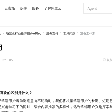
云市场
伙伴
服务
了解阿里云
AI 特惠
数据与 API
成为产品伙伴
企业增值服务
最佳实践
价格计算器
AI 场景体
基础软件
产品伙伴合
阿里云认证
市场活动
配置报价
大模型
c
场景化行业推荐服务AIRec
服务支持
常见问题
准备工作期
自助选配和估算价格
步到位
域名与网站
智启 AI 普惠权益
产品生态集成认证中心
企业支持计划
云上春晚
Qwen Audio：打造专属 AI 语音助手
千问官方 MaaS 平台，为开发者和 Agent 而生，新用户赠送 1 亿 + tokens 额度
云服务器 EC
一句话生成原生
AI Coding
阿里云Maa
2026 阿里云
为企业打
数据集
Windows
大模型认证
模型
NEW
NEW
格式还原
值低价云产品抢先购
提供智能易用的域名与建站服务
至高享 1亿+免费 tokens，加速 Al 应用落地
Qwen-Audio-3.0-Realtime 端到端实时语音角色扮演
安全可靠、弹
输入一句话想法,
智能编程，一键
期
产品生态伙伴
专家技术服务
云上奥运之旅
弹性计算合作
阿里云中企出
手机三要素
宝塔 Linux
全部认证
价格优势
开源旗舰模型
对象存储 OSS
即刻拥有 DeepSeek-V4-Pro
阿里云 OPC 创新助力计划
云数据库 RD
一键部署幻兽
AI 电商营销
产品生态伙伴工作台
企业增值服务台
云栖战略参考
云存储合作计
云栖大会
身份实名认证
CentOS
训练营
推动算力普惠，释放技术红利
的大模型服务
最高返9万
真正可用的 1M 上下文,一次完成代码全链路开发
轻松解锁专属 DeepSeek-V4-Pro
至高百万元 Token 补贴，加速一人公司成长
稳定、安全、高性价比、高性能的云存储服务
一键购买专属
从图文生成到
复制
 03:13:05
云上的中国
数据库合作计
活动全景
短信
Docker
图片和
自进化智能体
人工智能平台 PAI
5 分钟轻松部署专属 QwenPaw
Token Plan 模型订阅计划
Qoder
高效搭建 AI
AI 广告创作
企业成长
大模型
NEW
HOT
信息公告
看见新力量
云网络合作计
OCR 文字识别
JAVA
级电脑
越聪明
证享300元代金券
一站式AI开发、训练和推理服务
Qwen3.8-Max 首发尝鲜，限时加量 10 倍，夜间低至2折
从聊天伙伴进化为能主动干活的本地数字员工
面向真实软件
图文、视频一
Kimi-K3
HappyHors
NEW
魔搭 Mode
loud
服务实践
官网公告
Kimi 最新旗舰模型，长程编程与推理利器
让文字生成流
金融模力时刻
Salesforce O
版
发票查验
全能环境
Qoder CN
Claude Code + GStack 打造工程团队
千问办公，限时限量积分加倍
云原生数据库 P
低代码高效构
AI 建站
NEW
作计划
计划
创新中心
魔搭 ModelSc
健康状态
让AI从“聊天伙伴”进化为能干活的“数字员工”
覆盖公网/内网、递归/权威、移动APP等全场景解析服务
安装技能 GStack，拥有专属 AI 工程团队
你的AI工作搭子，覆盖日常办公高频场景
基于千问大模型等，支持代码智能生成、研发智能问答
0 代码专业建
客户案例
你喜欢的区别是什么？
天气预报查询
操作系统
Deepseek-v4-pro
HappyHors
态合作计划
态智能体模型
旗舰 MoE 大模型，百万上下文与顶尖推理能力
图生视频，流
Compute
同享
容器服务 Kubernetes 版 ACK
万小智 AI 建站低至 15元/月
云防火墙
AI 短剧/漫剧
于终端用户当前浏览意向不明确时，我们将根据终端用户的长期、短期
快递物流查询
WordPress
成为服务伙
高校合作
式云数据仓库
点，立即开启云上创新
提供一站式管理容器应用的 K8s 服务
送.CN域名，送备案服务码
云原生的云上
AI助力短剧
现兴趣学习下的同时，综合内容推荐的多样性，达到终端用户兴趣探索
GLM-5.2
Wan2.7-T
Ubuntu