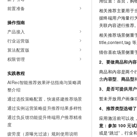
用位置：首页，购
AI 产品 免费试用
网络
安全
云开发大赛
前置准备
Tableau 订阅
相关推荐主要用于
1亿+ 大模型 tokens 和 
可观测
入门学习赛
据终端用户海量行
中间件
AI空中课堂在线直播课
操作指南
140+云产品 免费试用
关联内容进行推荐
大模型服务
上云与迁云
产品新客免费试用，最长1
产品接入
数据库
相关推荐场景侧重
生态解决方案
千问AI平台-Token Plan
行业运营版
企业出海
title,content,tag
等
大模型ACA认证体验
大数据计算
算法配置版
助力企业全员 AI 认知与能
行业生态解决方案
猜你喜欢场景侧重
政企业务
媒体服务
千问AI平台-模型体验
权限管理
开发者生态解决方案
2、要做商品和内
在线体验全尺寸、多种模态
企业服务与云通信
商品和内容是两个
AI 开发和 AI 应用解决
实践教程
Happy 系列大模型
含
内容型
、
商品型
域名与网站
AIRec智能推荐效果评估指南与策略调
3、是否可提供用
整介绍
终端用户计算
暂未开放用户画像
通过选投策略配置，快速搭建推荐场景
Serverless
通过实例运营策略提升推荐结果多样性
大模型解决方案
4、推荐类型选错
通过负反馈功能提升终端用户推荐精准
应用激活前可以改
开发工具
快速部署 Dify，高效搭建 
度
意：参加
100
元试
迁移与运维管理
或是“跳过”，行业
疲劳度（原曝光过滤）规则使用说明