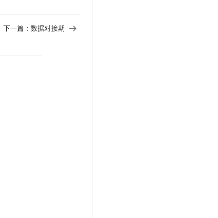
t.diy 一步搞定创意建站
构建大模型应用的安全防护体系
通过自然语言交互简化开发流程,全栈开发支持
通过阿里云安全产品对 AI 应用进行安全防护
下一篇：
数据对接期