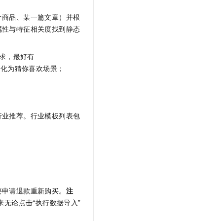
文戏情感细腻自然，动作戏激烈拳拳到肉，实现更强表演能力
支持中英文自由切换，具备更强的噪声鲁棒性
云聚AI 严选权益
SSL 证书
个商品、某一篇文章）并根
，一键激活高效办公新体验
精选AI产品，从模型到应用全链提效
堡垒机
属性与特征相关度找到静态
AI 用量加速计划
应用
防火墙
、识别商机，让客服更高效、服务更出色。
新老同享，达量后返
求，最好有
千问办公
主机安全
NEW
会退化为猜你喜欢场景；
的智能体编程平台
一站式AI生产力平台
AI 应用及服务市场
伶鹊
企业级人与Agent协作平台，接入和调度多个数字员工
智能客服平台，对话机器人、对话分析、智能外呼
AI 应用
行业推荐。行业模板列表包
大模型服务平台百炼 - 全妙
大模型
应用创作平台
多模态内容创作工具，已接入 DeepSeek
自然语言处理
数据标注
机器学习
要申请退款重新购买。
注
息提取
与 AI 智能体进行实时音视频通话
无论点击“执行数据导入”
从文本、图片、视频中提取结构化的属性信息
构建支持视频理解的 AI 音视频实时通话应用