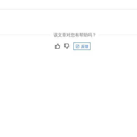
一个 AI 助手
即刻拥有 DeepSeek-R1 满血版
超强辅助，Bol
在企业官网、通讯软件中为客户提供 AI 客服
多种方案随心选，轻松解锁专属 DeepSeek
该文章对您有帮助吗？
反馈