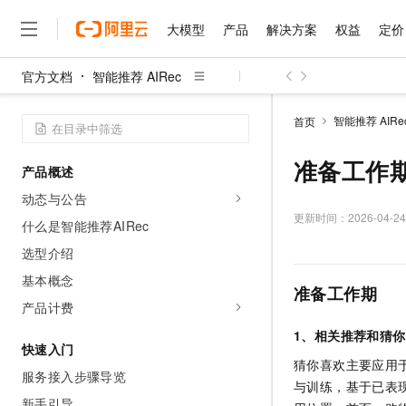
大模型
产品
解决方案
权益
定价
官方文档
智能推荐 AIRec
大模型
产品
解决方案
权益
定价
云市场
伙伴
服务
了解阿里云
精选产品
精选解决方案
普惠上云
产品定价
精选商城
成为销售伙伴
售前咨询
为什么选择阿里云
千问AI平台
智能推荐 AIRe
首页
了解云产品的定价详情
大模型服务平台百炼
睿译宝，AI翻译排版一
普惠上云 官方力荐
分销伙伴
在线服务
网站建设
什么是云计算
大
大模型服务与应用平台
上传文档即自动完成翻译和
云服务器38元/年起，超
准备工作
产品概述
咨询伙伴
多端小程序
技术领先
云上成本管理
售后服务
千问大模型
GLM-5.2：长任务时代
官方推荐返现计划
大模型
动态与公告
大模型
精选产品
精选解决方案
Salesforce 国际版订阅
稳定可靠
管理和优化成本
多元化、高性能、安全可靠
推荐新用户得奖励，单订单
更新时间：
2026-04-24
销售伙伴合作计划
什么是智能推荐AIRec
自助服务
友盟天域
安全合规
人工智能与机器学习
AI
文本生成
无影云电脑
Hermes Agent，打造
云工开物
选型介绍
无影生态合作计划
在线服务
观测云
分析师报告
随时随地安全接入的云上超
自主进化，持久记忆，越用
高校专属算力普惠，学生认
计算
互联网应用开发
基本概念
Qwen3.8-Max
HOT
准备工作期
Salesforce On Alibaba C
工单服务
智能体时代全能旗舰模型
Tuya 物联网平台阿里云
研究报告与白皮书
产品计费
云解析DNS
快速拥有专属 OpenClaw
Consulting Partner 合
大数据
容器
免费试用
短信专区
1、相关推荐和猜
蓝凌 OA
Qwen3.7-Plus
AI 大模型销售与服务生
快速入门
现代化应用
存储
天池大赛
能看、能想、能动手的多模
云原生大数据计算服务 Max
解决方案免费试用 新老
猜你喜欢主要应用
电子合同
服务接入步骤导览
面向分析的企业级SaaS模
最高领取价值200元试用
安全
与训练，基于已表
网络与CDN
AI 算法大赛
Qwen3-VL-Plus
畅捷通
新手引导