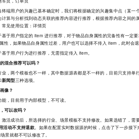
物车页，订单页
服务生态伙伴
视觉 Coding、空间感知、多模态思考等全面升级
1M上下文，专为长程任务能力而生
云工开物
企业应用
Night Plan 支持 Qwen 3.8-Max
AI 办公
NEW
Red Hat
当终端用户的兴趣已基本确定时，我们将根据确定的兴趣集中点（某一
30+ 款产品免费体验
夜间 5 折，Qwen/Meoo/TokenPlan 客户专享
AI智能应用
科研合作
ERP
为计算与分析找到动态关联的推荐内容进行推荐，根据推荐内容之间的
堂（旗舰版）
SUSE
智能客服
。常见使用位置：详情页
AI 应用构建
大模型原生
CRM
2个月
自动承接线索
于基于用户指定的
item
进行推荐，对于物品自身属性的完备性有一定要
建站小程序
Qoder
大模型服务平台百炼-应用模版
OA 办公系统
HOT
NEW
属性，如果物品自身属性过差，用户也可以选择不传入
item，此时
面向真实软件
个人版上线、团队版降价；千问3.8-Max首发发尝鲜
丰富多元化的应用模版和解决方案
力提升
财税管理
模板建站
于基于用户行为进行推荐，无需指定传入
item。
万有无界
大模型服务平台百炼-智能体
400电话
定制建站
容的混合推荐可以吗？
的模型效果
灵活可视化地构建企业级 Agent
行业，两个模板也不一样，其中数据源表都是不一样的，目前只支持单
方案
广告营销
模板小程序
秒悟
人工智能平台 PAI
和
新闻型
三种选项。
定制小程序
云端极速 AI 
新一代 AI 视频生成模型，深度适配广告营销等场景
AI Native 的算法工程平台，一站式完成建模、训练、推理服务部署
户画像？
APP 开发
功能，目前用于内部模型，不可读。
建站系统
了，可以改吗？
，激活成功后，所选择的行业、场景模板不支持修改。如果选错了，需
AI 应用
10分钟微调：让0.6B模型媲美235B模型
多模态数据信
用活动不支持退款
。如果在配置实时数据源的时候，点击了下一步接下来
依托云原生高可用架构,实现Dify私有化部署
用1%尺寸在特定领域达到大模型90%以上效果
和场景就都不可以修改了。