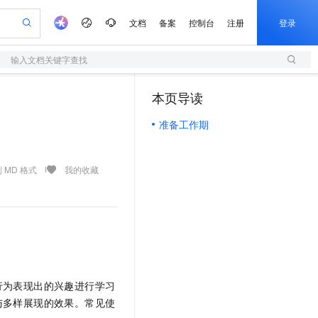
文档
备案
控制台
注册
登录
输入文档关键字查找
验
作计划
器
AI 活动
专业服务
服务伙伴合作计划
开发者社区
加入我们
服务平台百炼
阿里云 OPC 创新助力计划
本页导读
（1）
一站式生成采购清单，支持单品或批量购买
S
可编辑精美 PPT 文稿
S产品伙伴计划（繁花）
峰会
造的大模型服务与应用开发平台
轻量应用服务器
Agency Agents：拥有专属领域专家
AI 生产力先锋
Al MaaS 服务伙伴赋能合作
域名
博文
Careers
至高可申请百万元
准备工作期
性可伸缩的云计算服务
 轻松生成专业的 PPT
开启高性价比 AI 编程新体验
先锋实践拓展 AI 生产力的边界
快速构建应用程序和网站，即刻迈出上云第一步
多领域专家智能体,一键组建 AI 虚拟交付团队
Token 补贴，五大权
计划
海大会
伙伴信用分合作计划
商标
问答
社会招聘
益加速 OPC 成功
S
帕鲁游戏服务器
数字证书管理服务（原SSL证书）
HappyHorse 打造一站式影视创作平台
飞天发布时刻
HOT
划
备案
电子书
校园招聘
联机服务器，轻松开启游戏
视频创作，一键激活电商全链路生产力
全托管，含MySQL、PostgreSQL、SQL Server、MariaDB多引擎
实现全站HTTPS，呈现可信的WEB访问
所见，即是所愿
可视化编排打通从文字构思到成片全链路闭环
 MD 格式
我的收藏
更多支持
划
公司注册
镜像站
视频生成
语音识别与合成
 智能体与工作流应用
短信服务
漫剧工坊：一站式动画创作平台
AI 实训营
合作伙伴培训与认证
划
上云迁移
的智能体编程平台
站生成，高效打造优质广告素材
通过阿里云百炼高效搭建AI应用,助力高效开发
快速生产连贯的高质量长漫剧
从基础到进阶，Agent 创客手把手教你
国内短信简单易用，安全可靠，秒级触达，全球覆盖200+国家和地区。
e-1.1-T2V
Qwen3-TTS-Flash
lScope
我要反馈
查询合作伙伴
畅细腻的高质量视频
离线语音合成大模型，多语言方言自适应，低延迟高稳定
n Alibaba Cloud ISV 合作
代维服务
olarDB
建企业门户网站
大数据开发治理平台 DataWorks
10 分钟搭建微信、支付宝小程序
创新加速
ope
登录合作伙伴管理后台
我要建议
站，无忧落地极速上线
以可视化方式快速构建移动和 PC 门户网站
100%兼容MySQL、PostgreSQL，兼容Oracle，支持集中和分布式
高效部署网站，快速应用到小程序
Data Agent 驱动的一站式 Data+AI 开发治理平台
e-1.1-I2V
Cosyvoice-V3-Flash
安全
畅自然，细节丰富
高表现力语音合成大模型，语音克隆听感自然
我要投诉
上云场景组合购
行为表现出的兴趣进行学习
伴
边界网络安全防护产品
漫剧创作，剧本、分镜、视频高效生成
覆盖90%+业务场景，专享组合折扣价
与多样展现的效果。常见使
2V
VPN
Fun-ASR