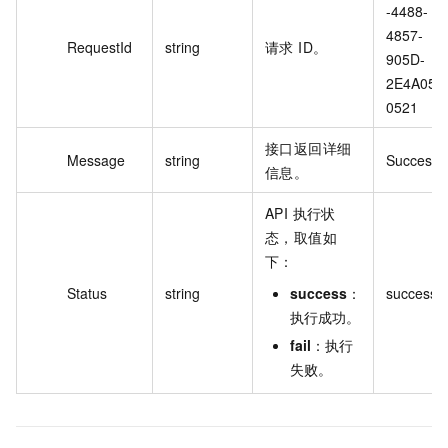
-4488-
4857-
RequestId
string
请求 ID。
905D-
2E4A051
0521
接口返回详细
Message
string
Successfu
信息。
API 执行状
态，取值如
下：
Status
string
success
：
success
执行成功。
fail
：执行
失败。