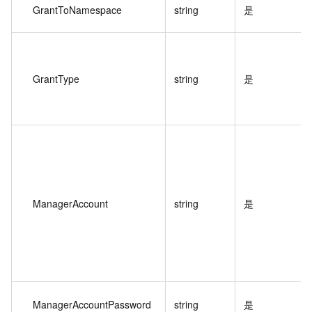
GrantToNamespace
string
是
GrantType
string
是
ManagerAccount
string
是
ManagerAccountPassword
string
是