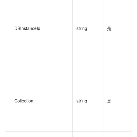
DBInstanceId
string
是
Collection
string
是