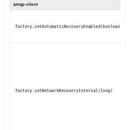
amqp-client
factory.setAutomaticRecoveryEnabled(boolean)
factory.setNetworkRecoveryInterval(long)