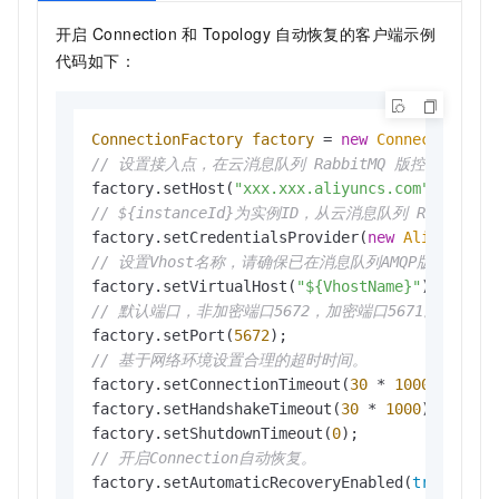
开启
Connection
和
Topology
自动恢复的客户端示例
代码如下：
ConnectionFactory
factory
=
new
ConnectionFac
// 设置接入点，在云消息队列 RabbitMQ 版控制台实
factory.setHost(
"xxx.xxx.aliyuncs.com"
// ${instanceId}为实例ID，从云消息队列 Rabbi
factory.setCredentialsProvider(
new
AliyunCred
// 设置Vhost名称，请确保已在消息队列AMQP版控制台
factory.setVirtualHost(
"${VhostName}"
// 默认端口，非加密端口5672，加密端口5671。
factory.setPort(
5672
// 基于网络环境设置合理的超时时间。
factory.setConnectionTimeout(
30
 * 
1000
);

factory.setHandshakeTimeout(
30
 * 
1000
);

factory.setShutdownTimeout(
0
// 开启Connection自动恢复。
factory.setAutomaticRecoveryEnabled(
true