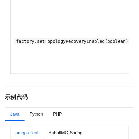
factory.setTopologyRecoveryEnabled(boolean)
示例代码
Java
Python
PHP
amqp-client
RabbitMQ-Spring