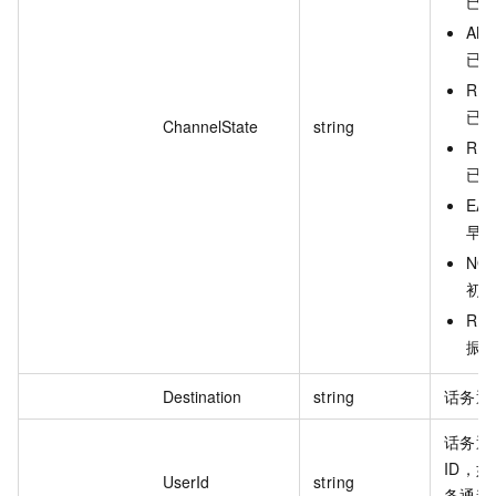
已
ANS
已
REL
已
ChannelState
string
RET
已
EAR
早
NON
初
RIN
振
Destination
string
话务通
话务通
ID，
UserId
string
务通道