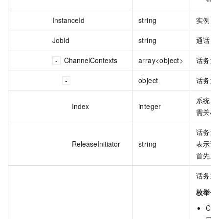
InstanceId
string
实例 I
JobId
string
通话 I
ChannelContexts
array<object>
话务通
object
话务通
系统自
Index
integer
需关心
话务通
ReleaseInitiator
string
表示该
首先发
话务通
枚举值
CRE