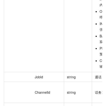
内
OUT
呼
INT
强
BAC
双
PRE
预
COA
辅
JobId
string
通话 I
ChannelId
string
话务通道