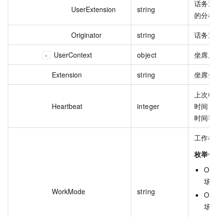
话务通
UserExtension
string
的分机
Originator
string
话务通
UserContext
object
坐席上
Extension
string
坐席分
上次收
Heartbeat
integer
时间，格
时间戳
工作模
枚举值
ON_
场
WorkMode
string
OFF
场