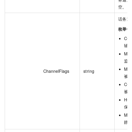
空。
话务通
枚举值
COA
辅
MON
监
MON
ChannelFlags
string
被
COA
被
HOL
保
MUT
静