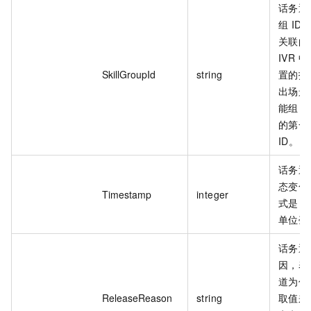
话务通
组 I
关联的技
IVR
SkillGroupId
string
置的技
出场景
能组 I
的第一
ID。
话务通
态变化
Timestamp
integer
式是 U
单位毫
话务通
因，表
道为什
ReleaseReason
string
取值来自