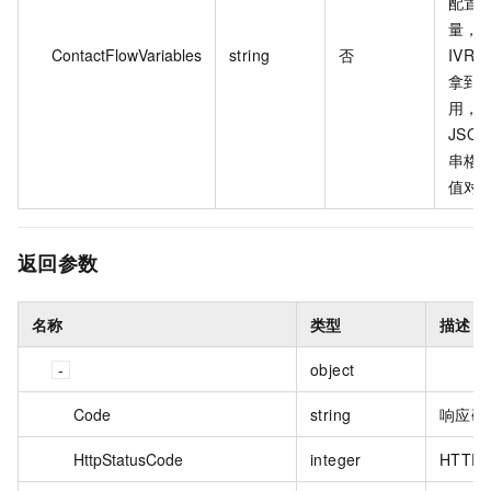
配置
量，
ContactFlowVariables
string
否
IVR
拿到
用，
JSO
串格
值对
返回参数
名称
类型
描述
object
Code
string
响应码
HttpStatusCode
integer
HTTP