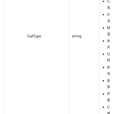
CON
咨
CON
会
MON
监
CallType
string
INT
内
OUT
呼
INT
强
BAC
双
PRE
预
COA
辅