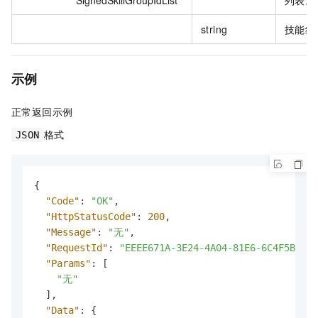
string
技能组 
示例
正常返回示例
格式
JSON
{
"Code"
:
"OK"
,
"HttpStatusCode"
:
200
,
"Message"
:
"无"
,
"RequestId"
:
"EEEE671A-3E24-4A04-81E6-6C4F5B39DF
"Params"
:
[
"无"
]
,
"Data"
:
{