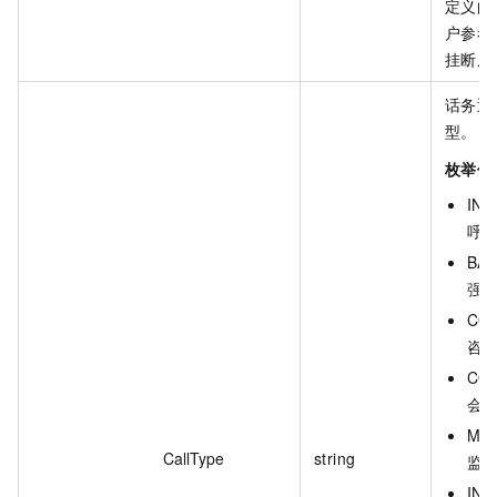
定义的
户参考 
挂断原
话务通
型。
枚举值
INB
呼
BAR
强
CON
咨
CON
会
MON
CallType
string
监
INT