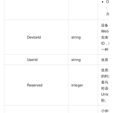
OF
:
办
设备 I
WebR
DeviceId
string
实体话
ID，
一种设
UserId
string
坐席 I
坐席最
的时间
着马上
Reserved
integer
给该坐
Unix
秒。
小休状