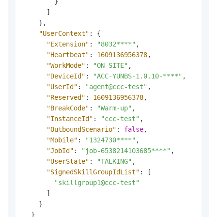
}
]
}
,
"UserContext"
:
{
"Extension"
:
"8032****"
,
"Heartbeat"
:
1609136956378
,
"WorkMode"
:
"ON_SITE"
,
"DeviceId"
:
"ACC-YUNBS-1.0.10-****"
,
"UserId"
:
"agent@ccc-test"
,
"Reserved"
:
1609136956378
,
"BreakCode"
:
"Warm-up"
,
"InstanceId"
:
"ccc-test"
,
"OutboundScenario"
:
false
,
"Mobile"
:
"1324730****"
,
"JobId"
:
"job-6538214103685****"
,
"UserState"
:
"TALKING"
,
"SignedSkillGroupIdList"
:
[
"skillgroup1@ccc-test"
]
}
}