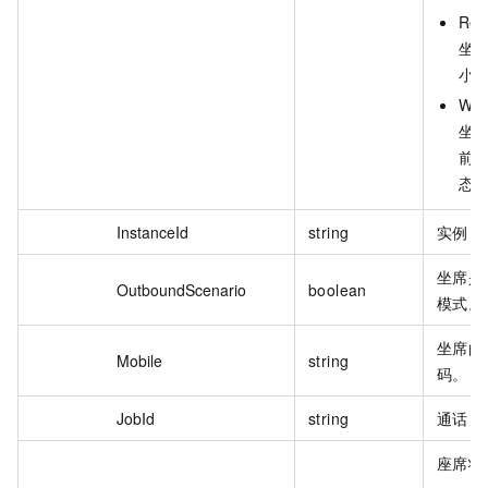
Reje
坐
小
War
坐
前
态
InstanceId
string
实例 I
坐席是
OutboundScenario
boolean
模式。
坐席的
Mobile
string
码。
JobId
string
通话 I
座席状