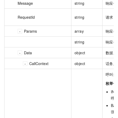
Message
string
响应信
RequestId
string
请求 I
Params
array
响应参
string
响应参
Data
object
数据。
CallContext
object
话务上
呼叫类
枚举值
INB
呼
BAR
强