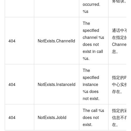
务错误。
occurred.
%s
The
specified
通话中不
channel %s
在指定的
404
NotExists.ChannelId
does not
Channel
exist in call
息。
%s.
The
specified
指定的呼
404
NotExists.InstanceId
instance
中心实例
%s does
存在。
not exist.
The call %s
指定的通
404
NotExists.JobId
does not
信息不存
exist.
在。