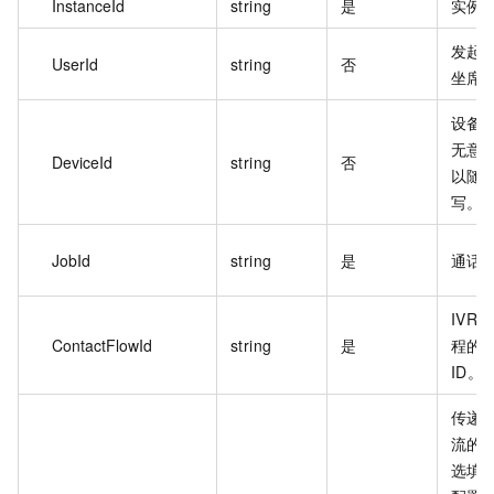
InstanceId
string
是
实例 
发起
UserId
string
否
坐席 
设备 
无意
DeviceId
string
否
以随
写。
JobId
string
是
通话 
IVR
ContactFlowId
string
是
程的
ID。
传递
流的
选填