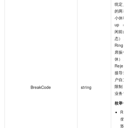
统定义
的两种
小休吗
up 
闲前的
态）、
Ringi
席振铃
休）、
Rejec
接导致
户自定
限制，
BreakCode
string
业务需
枚举值
Ring
坐
致