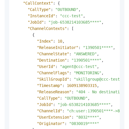
"CallContext"
:
{
"CallType"
:
"OUTBOUND"
,
"InstanceId"
:
"ccc-test"
,
"JobId"
:
"job-6538214103685****"
,
"ChannelContexts"
:
[
{
"Index"
:
10
,
"ReleaseInitiator"
:
"1390501****"
,
"ChannelState"
:
"ANSWERED"
,
"Destination"
:
"1390501****"
,
"UserId"
:
"agent@ccc-test"
,
"ChannelFlags"
:
"MONITORING"
,
"SkillGroupId"
:
"skillgroup@ccc-test"
,
"Timestamp"
:
1609138903315
,
"ReleaseReason"
:
"404 - No destination"
,
"CallType"
:
"OUTBOUND"
,
"JobId"
:
"job-6538214103685****"
,
"ChannelId"
:
"ch:user:1390501****->8032*
"UserExtension"
:
"8032****"
,
"Originator"
:
"0830019****"