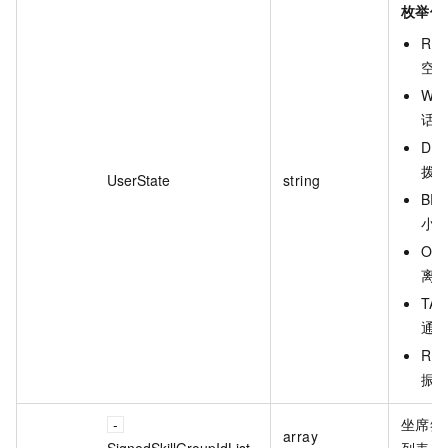
枚举值
REA
空
WOR
话
DIA
拨
UserState
string
BRE
小
OFF
离
TAL
通
RIN
振
坐席签
array
SignedSkillGroupIdList
列表。