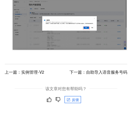
上一篇：
实例管理-V2
下一篇：
自助导入语音服务号码
该文章对您有帮助吗？
反馈