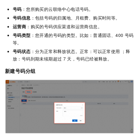
号码
：您所购买的云联络中心电话号码。
号码信息
：包括号码的归属地、月租费、购买时间等。
运营商
：购买的号码供应渠道和运营商信息。
号码类型
：您开通的号码的类型。比如：普通固话、400
号码
等。
号码状态
：分为正常和释放状态。正常：可以正常使用 ；释
放：号码到期未续期超过
7
天，号码已经被释放。
新建号码分组