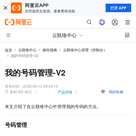
打开 APP
云联络中心
云联络中心
操作指南
云联络中心管理（控制台）
首页
我的号码管理-V2
我的号码管理-V2
更新时间：
2026-06-12 09:04:19
复制 MD 格式
我的收藏
产品详情
本文介绍了在云联络中心中管理我的号码的方法。
号码管理