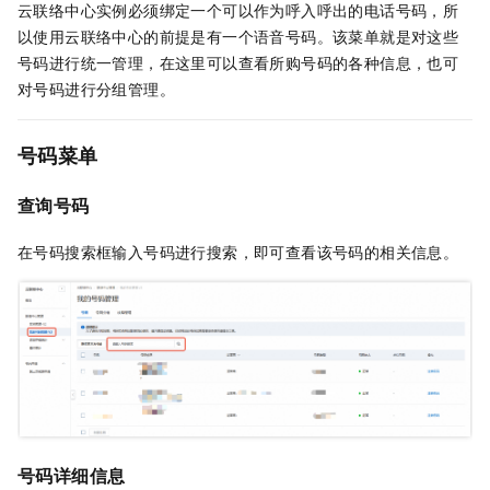
云联络中心实例必须绑定一个可以作为呼入呼出的电话号码，所
以使用云联络中心的前提是有一个语音号码。该菜单就是对这些
号码进行统一管理，在这里可以查看所购号码的各种信息，也可
对号码进行分组管理。
号码菜单
查询号码
在号码搜索框输入号码进行搜索，即可查看该号码的相关信息。
号码详细信息