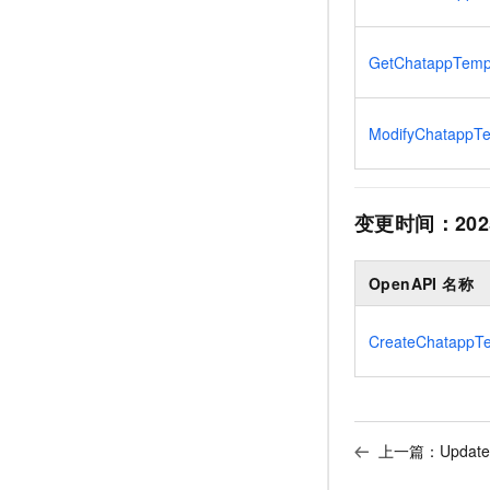
GetChatappTempl
ModifyChatappTe
变更时间：
202
OpenAPI 名称
CreateChatappT
上一篇：
Upda