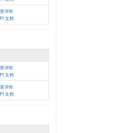
文戏情感细腻自然，动作戏激烈拳拳到肉，实现更强表演能力
支持中英文自由切换，具备更强的噪声鲁棒性
云聚AI 严选权益
SSL 证书
变更详情
，一键激活高效办公新体验
精选AI产品，从模型到应用全链提效
堡垒机
PI
文档
AI 用量加速计划
应用
防火墙
、识别商机，让客服更高效、服务更出色。
新老同享，达量后返
千问办公
主机安全
NEW
的智能体编程平台
一站式AI生产力平台
AI 应用及服务市场
伶鹊
企业级人与Agent协作平台，接入和调度多个数字员工
智能客服平台，对话机器人、对话分析、智能外呼
变更详情
AI 应用
PI
文档
大模型服务平台百炼 - 全妙
大模型
应用创作平台
多模态内容创作工具，已接入 DeepSeek
变更详情
自然语言处理
PI
文档
数据标注
机器学习
息提取
与 AI 智能体进行实时音视频通话
从文本、图片、视频中提取结构化的属性信息
构建支持视频理解的 AI 音视频实时通话应用