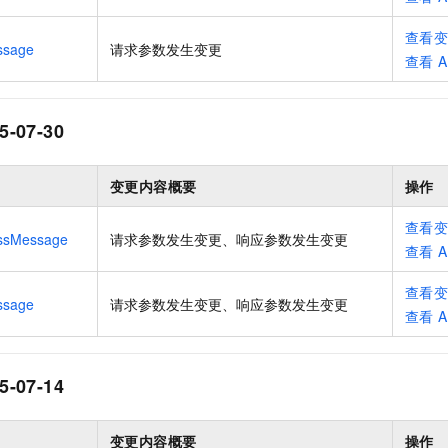
服务生态伙伴
视觉 Coding、空间感知、多模态思考等全面升级
1M上下文，专为长程任务能力而生
云工开物
企业应用
Night Plan 支持 Qwen 3.8-Max
AI 办公
NEW
Red Hat
查看
30+ 款产品免费体验
夜间 5 折，Qwen/Meoo/TokenPlan 客户专享
AI智能应用
科研合作
ssage
请求参数发生变更
ERP
查看
A
堂（旗舰版）
SUSE
智能客服
AI 应用构建
大模型原生
CRM
2个月
自动承接线索
建站小程序
5-07-30
Qoder
大模型服务平台百炼-应用模版
OA 办公系统
HOT
NEW
面向真实软件
个人版上线、团队版降价；千问3.8-Max首发发尝鲜
丰富多元化的应用模版和解决方案
力提升
财税管理
模板建站
变更内容概要
操作
万有无界
大模型服务平台百炼-智能体
400电话
定制建站
的模型效果
灵活可视化地构建企业级 Agent
查看
方案
广告营销
模板小程序
ssMessage
请求参数发生变更、响应参数发生变更
查看
A
秒悟
人工智能平台 PAI
定制小程序
云端极速 AI 
新一代 AI 视频生成模型，深度适配广告营销等场景
AI Native 的算法工程平台，一站式完成建模、训练、推理服务部署
查看
ssage
请求参数发生变更、响应参数发生变更
APP 开发
查看
A
建站系统
5-07-14
AI 应用
10分钟微调：让0.6B模型媲美235B模型
多模态数据信
依托云原生高可用架构,实现Dify私有化部署
用1%尺寸在特定领域达到大模型90%以上效果
变更内容概要
操作