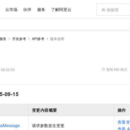
云市场
伙伴
服务
了解阿里云
AI 特惠
数据与 API
成为产品伙伴
企业增值服务
最佳实践
价格计算器
AI 场景体
基础软件
产品伙伴合
阿里云认证
市场活动
配置报价
大模型
息服务
开发参考
API参考
版本说明
自助选配和估算价格
步到位
域名与网站
智启 AI 普惠权益
产品生态集成认证中心
企业支持计划
云上春晚
Qwen Audio：打造专属 AI 语音助手
千问官方 MaaS 平台，为开发者和 Agent 而生，新用户赠送 1 亿 + tokens 额度
云服务器 EC
一句话生成原生
AI Coding
阿里云Maa
2026 阿里云
为企业打
数据集
Windows
大模型认证
模型
NEW
NEW
格式还原
值低价云产品抢先购
提供智能易用的域名与建站服务
至高享 1亿+免费 tokens，加速 Al 应用落地
Qwen-Audio-3.0-Realtime 端到端实时语音角色扮演
安全可靠、弹
输入一句话想法,
智能编程，一键
产品生态伙伴
专家技术服务
云上奥运之旅
弹性计算合作
阿里云中企出
手机三要素
宝塔 Linux
全部认证
价格优势
开源旗舰模型
对象存储 OSS
即刻拥有 DeepSeek-V4-Pro
阿里云 OPC 创新助力计划
云数据库 RD
一键部署幻兽
AI 电商营销
产品生态伙伴工作台
企业增值服务台
云栖战略参考
云存储合作计
云栖大会
身份实名认证
CentOS
训练营
推动算力普惠，释放技术红利
的大模型服务
最高返9万
真正可用的 1M 上下文,一次完成代码全链路开发
轻松解锁专属 DeepSeek-V4-Pro
至高百万元 Token 补贴，加速一人公司成长
稳定、安全、高性价比、高性能的云存储服务
一键购买专属
从图文生成到
复制 MD 格式
 06:02:50
云上的中国
数据库合作计
活动全景
短信
Docker
图片和
自进化智能体
人工智能平台 PAI
5 分钟轻松部署专属 QwenPaw
Token Plan 模型订阅计划
Qoder
高效搭建 AI
AI 广告创作
企业成长
大模型
NEW
HOT
信息公告
看见新力量
云网络合作计
OCR 文字识别
JAVA
级电脑
越聪明
证享300元代金券
一站式AI开发、训练和推理服务
Qwen3.8-Max 首发尝鲜，限时加量 10 倍，夜间低至2折
从聊天伙伴进化为能主动干活的本地数字员工
面向真实软件
图文、视频一
Kimi-K3
HappyHors
NEW
魔搭 Mode
5-09-15
loud
服务实践
官网公告
Kimi 最新旗舰模型，长程编程与推理利器
让文字生成流
金融模力时刻
Salesforce O
版
发票查验
全能环境
Qoder CN
Claude Code + GStack 打造工程团队
千问办公，限时限量积分加倍
云原生数据库 P
低代码高效构
AI 建站
NEW
作计划
计划
创新中心
魔搭 ModelSc
健康状态
让AI从“聊天伙伴”进化为能干活的“数字员工”
覆盖公网/内网、递归/权威、移动APP等全场景解析服务
安装技能 GStack，拥有专属 AI 工程团队
你的AI工作搭子，覆盖日常办公高频场景
基于千问大模型等，支持代码智能生成、研发智能问答
0 代码专业建
客户案例
天气预报查询
操作系统
Deepseek-v4-pro
HappyHors
变更内容概要
操作
态合作计划
态智能体模型
旗舰 MoE 大模型，百万上下文与顶尖推理能力
图生视频，流
Compute
同享
容器服务 Kubernetes 版 ACK
万小智 AI 建站低至 15元/月
云防火墙
AI 短剧/漫剧
快递物流查询
WordPress
成为服务伙
高校合作
查看
式云数据仓库
点，立即开启云上创新
提供一站式管理容器应用的 K8s 服务
送.CN域名，送备案服务码
云原生的云上
AI助力短剧
ssMessage
请求参数发生变更
GLM-5.2
Wan2.7-T
Ubuntu
查看
A