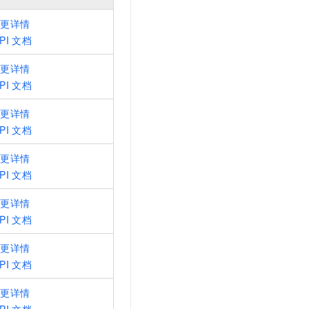
t.diy 一步搞定创意建站
构建大模型应用的安全防护体系
通过自然语言交互简化开发流程,全栈开发支持
通过阿里云安全产品对 AI 应用进行安全防护
变更详情
PI
文档
变更详情
PI
文档
变更详情
PI
文档
变更详情
PI
文档
变更详情
PI
文档
变更详情
PI
文档
变更详情