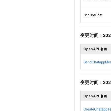
BeeBotChat
变更时间：
202
OpenAPI 名称
SendChatappMe
变更时间：
202
OpenAPI 名称
CreateChatappT