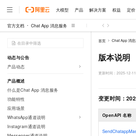
大模型
产品
解决方案
权益
定价
官方文档
Chat App 消息服务
大模型
产品
解决方案
权益
定价
云市场
伙伴
服务
了解阿里云
精选产品
精选解决方案
普惠上云
产品定价
精选商城
成为销售伙伴
售前咨询
为什么选择阿里云
千问AI平台
Chat App 消
首页
了解云产品的定价详情
大模型服务平台百炼
睿译宝，AI翻译排版一
普惠上云 官方力荐
分销伙伴
在线服务
网站建设
什么是云计算
大
大模型服务与应用平台
上传文档即自动完成翻译和
云服务器38元/年起，超
版本说明
动态与公告
咨询伙伴
多端小程序
技术领先
云上成本管理
售后服务
千问大模型
GLM-5.2：长任务时代
官方推荐返现计划
大模型
产品动态
大模型
精选产品
精选解决方案
Salesforce 国际版订阅
稳定可靠
管理和优化成本
多元化、高性能、安全可靠
推荐新用户得奖励，单订单
更新时间：
2025-12-11
销售伙伴合作计划
自助服务
友盟天域
安全合规
人工智能与机器学习
AI
产品概述
文本生成
无影云电脑
Hermes Agent，打造
云工开物
无影生态合作计划
在线服务
什么是Chat App 消息服务
观测云
分析师报告
随时随地安全接入的云上超
自主进化，持久记忆，越用
高校专属算力普惠，学生认
计算
互联网应用开发
Qwen3.8-Max
HOT
变更时间：
202
Salesforce On Alibaba C
工单服务
功能特性
智能体时代全能旗舰模型
Tuya 物联网平台阿里云
研究报告与白皮书
云解析DNS
快速拥有专属 OpenClaw
Consulting Partner 合
大数据
容器
应用场景
免费试用
短信专区
蓝凌 OA
Qwen3.7-Plus
OpenAPI 名称
AI 大模型销售与服务生
WhatsApp通道说明
现代化应用
存储
天池大赛
能看、能想、能动手的多模
云原生大数据计算服务 Max
解决方案免费试用 新老
电子合同
Instagram通道说明
面向分析的企业级SaaS模
最高领取价值200元试用
安全
网络与CDN
SendChatappMa
AI 算法大赛
Qwen3-VL-Plus
畅捷通
Messenger通道说明