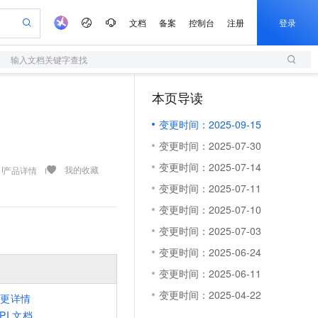
文档
备案
控制台
注册
登录
输入文档关键字查找
验
作计划
器
AI 活动
专业服务
服务伙伴合作计划
开发者社区
加入我们
服务平台百炼
阿里云 OPC 创新助力计划
本页导读
（1）
一站式生成采购清单，支持单品或批量购买
S
可编辑精美 PPT 文稿
S产品伙伴计划（繁花）
峰会
造的大模型服务与应用开发平台
轻量应用服务器
Agency Agents：拥有专属领域专家
AI 生产力先锋
Al MaaS 服务伙伴赋能合作
域名
博文
Careers
至高可申请百万元
变更时间：2025-09-15
性可伸缩的云计算服务
 轻松生成专业的 PPT
开启高性价比 AI 编程新体验
先锋实践拓展 AI 生产力的边界
快速构建应用程序和网站，即刻迈出上云第一步
多领域专家智能体,一键组建 AI 虚拟交付团队
Token 补贴，五大权
计划
海大会
伙伴信用分合作计划
商标
问答
社会招聘
变更时间：2025-07-30
益加速 OPC 成功
S
帕鲁游戏服务器
数字证书管理服务（原SSL证书）
HappyHorse 打造一站式影视创作平台
飞天发布时刻
HOT
划
备案
电子书
校园招聘
变更时间：2025-07-14
联机服务器，轻松开启游戏
视频创作，一键激活电商全链路生产力
全托管，含MySQL、PostgreSQL、SQL Server、MariaDB多引擎
实现全站 HTTPS，呈现可信的 Web 访问
所见，即是所愿
可视化编排打通从文字构思到成片全链路闭环
我的收藏
产品详情
更多支持
划
公司注册
镜像站
变更时间：2025-07-11
视频生成
语音识别与合成
 智能体与工作流应用
短信服务
漫剧工坊：一站式动画创作平台
AI 实训营
合作伙伴培训与认证
变更时间：2025-07-10
划
上云迁移
的智能体编程平台
站生成，高效打造优质广告素材
通过阿里云百炼高效搭建AI应用,助力高效开发
快速生产连贯的高质量长漫剧
从基础到进阶，Agent 创客手把手教你
国内短信简单易用，安全可靠，秒级触达，全球覆盖200+国家和地区。
e-1.1-T2V
Qwen3-TTS-Flash
lScope
我要反馈
查询合作伙伴
变更时间：2025-07-03
畅细腻的高质量视频
离线语音合成大模型，多语言方言自适应，低延迟高稳定
n Alibaba Cloud ISV 合作
代维服务
olarDB
建企业门户网站
大数据开发治理平台 DataWorks
10 分钟搭建微信、支付宝小程序
变更时间：2025-06-24
创新加速
ope
登录合作伙伴管理后台
我要建议
站，无忧落地极速上线
以可视化方式快速构建移动和 PC 门户网站
100%兼容MySQL、PostgreSQL，兼容Oracle，支持集中和分布式
高效部署网站，快速应用到小程序
Data Agent 驱动的一站式 Data+AI 开发治理平台
e-1.1-I2V
Cosyvoice-V3-Flash
变更时间：2025-06-11
安全
畅自然，细节丰富
高表现力语音合成大模型，语音克隆听感自然
我要投诉
上云场景组合购
伴
变更时间：2025-04-22
变更详情
边界网络安全防护产品
漫剧创作，剧本、分镜、视频高效生成
覆盖90%+业务场景，专享组合折扣价
2V
VPN
Fun-ASR
PI
文档