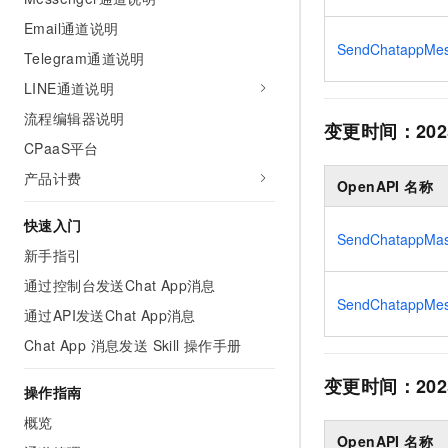
AI 产品 免费试用
网络
安全
云开发大赛
Email通道说明
Tableau 订阅
1亿+ 大模型 tokens 和 
SendChatappMe
Telegram通道说明
可观测
入门学习赛
中间件
AI空中课堂在线直播课
140+云产品 免费试用
大模型服务
LINE通道说明
上云与迁云
产品新客免费试用，最长1
数据库
流程编辑器说明
生态解决方案
变更时间：
202
千问AI平台-Token Plan
企业出海
大模型ACA认证体验
大数据计算
CPaaS平台
助力企业全员 AI 认知与能
行业生态解决方案
产品计费
政企业务
媒体服务
OpenAPI 名称
千问AI平台-模型体验
开发者生态解决方案
在线体验全尺寸、多种模态
快速入门
企业服务与云通信
AI 开发和 AI 应用解决
SendChatappMa
Happy 系列大模型
新手指引
域名与网站
通过控制台发送Chat App消息
SendChatappMe
终端用户计算
通过API发送Chat App消息
Chat App 消息发送 Skill 操作手册
Serverless
大模型解决方案
变更时间：
202
开发工具
操作指南
快速部署 Dify，高效搭建 
概览
迁移与运维管理
OpenAPI 名称