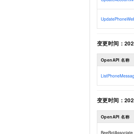
UpdatePhoneWe
变更时间：
202
OpenAPI 名称
ListPhoneMessag
变更时间：
202
OpenAPI 名称
BeeBotAssociate