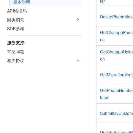
ter
版本说明
API错误码
DeletePhoneMes
回执消息
SDK参考
GetChatappPho
ric
服务支持
常见问题
GetChatappUploa
on
相关协议
GetMigrationVeri
GetPhoneNumberV
tatus
SubmitIsvCusto
UpdateAccountW