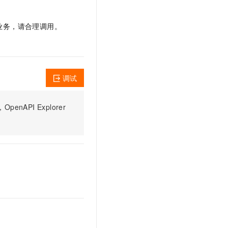
文戏情感细腻自然，动作戏激烈拳拳到肉，实现更强表演能力
支持中英文自由切换，具备更强的噪声鲁棒性
云聚AI 严选权益
SSL 证书
，一键激活高效办公新体验
精选AI产品，从模型到应用全链提效
的业务，请合理调用。
堡垒机
AI 用量加速计划
应用
防火墙
、识别商机，让客服更高效、服务更出色。
新老同享，达量后返
千问办公
主机安全
NEW
的智能体编程平台
一站式AI生产力平台
调试
AI 应用及服务市场
伶鹊
PI Explorer
企业级人与Agent协作平台，接入和调度多个数字员工
智能客服平台，对话机器人、对话分析、智能外呼
AI 应用
大模型服务平台百炼 - 全妙
大模型
应用创作平台
多模态内容创作工具，已接入 DeepSeek
自然语言处理
数据标注
机器学习
息提取
与 AI 智能体进行实时音视频通话
从文本、图片、视频中提取结构化的属性信息
构建支持视频理解的 AI 音视频实时通话应用