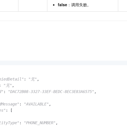
false
：调用失败。
niedDetail"
: 
"无"
,

: 
"无"
,

d"
: 
"DAC72B08-3327-33EF-BEDC-8EC3E83A6575"
,

dMessage"
: 
"AVAILABLE"
,

es"
: [

tityType"
: 
"PHONE_NUMBER"
,
