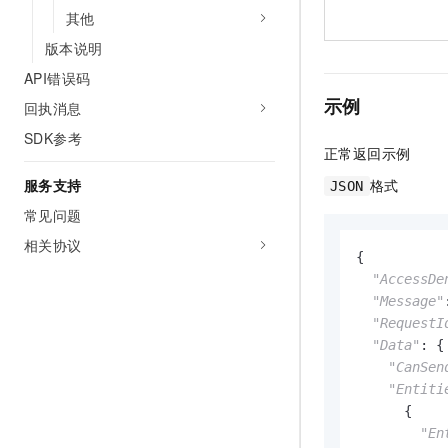
其他
版本说明
API错误码
示例
回执消息
SDK参考
正常返回示例
格式
服务支持
JSON
常见问题
相关协议
{

"AccessDe
"Message"
"RequestI
"Data"
: {

"CanSen
"Entiti
      {

"En