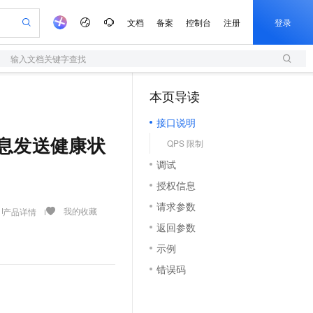
文档
备案
控制台
注册
登录
输入文档关键字查找
验
作计划
器
AI 活动
专业服务
服务伙伴合作计划
开发者社区
加入我们
服务平台百炼
阿里云 OPC 创新助力计划
本页导读
（1）
一站式生成采购清单，支持单品或批量购买
S
可编辑精美 PPT 文稿
S产品伙伴计划（繁花）
峰会
造的大模型服务与应用开发平台
轻量应用服务器
Agency Agents：拥有专属领域专家
AI 生产力先锋
Al MaaS 服务伙伴赋能合作
域名
博文
Careers
至高可申请百万元
接口说明
性可伸缩的云计算服务
 轻松生成专业的 PPT
开启高性价比 AI 编程新体验
先锋实践拓展 AI 生产力的边界
快速构建应用程序和网站，即刻迈出上云第一步
多领域专家智能体,一键组建 AI 虚拟交付团队
Token 补贴，五大权
计划
海大会
伙伴信用分合作计划
商标
问答
社会招聘
pp消息发送健康状
QPS 限制
益加速 OPC 成功
S
帕鲁游戏服务器
数字证书管理服务（原SSL证书）
HappyHorse 打造一站式影视创作平台
飞天发布时刻
HOT
划
备案
电子书
校园招聘
调试
联机服务器，轻松开启游戏
视频创作，一键激活电商全链路生产力
全托管，含MySQL、PostgreSQL、SQL Server、MariaDB多引擎
实现全站 HTTPS，呈现可信的 Web 访问
所见，即是所愿
可视化编排打通从文字构思到成片全链路闭环
更多支持
划
公司注册
镜像站
授权信息
视频生成
语音识别与合成
 智能体与工作流应用
短信服务
漫剧工坊：一站式动画创作平台
AI 实训营
合作伙伴培训与认证
请求参数
划
上云迁移
的智能体编程平台
站生成，高效打造优质广告素材
通过阿里云百炼高效搭建AI应用,助力高效开发
快速生产连贯的高质量长漫剧
从基础到进阶，Agent 创客手把手教你
国内短信简单易用，安全可靠，秒级触达，全球覆盖200+国家和地区。
我的收藏
产品详情
e-1.1-T2V
Qwen3-TTS-Flash
lScope
我要反馈
查询合作伙伴
返回参数
畅细腻的高质量视频
离线语音合成大模型，多语言方言自适应，低延迟高稳定
n Alibaba Cloud ISV 合作
代维服务
olarDB
建企业门户网站
大数据开发治理平台 DataWorks
10 分钟搭建微信、支付宝小程序
示例
创新加速
ope
登录合作伙伴管理后台
我要建议
站，无忧落地极速上线
以可视化方式快速构建移动和 PC 门户网站
100%兼容MySQL、PostgreSQL，兼容Oracle，支持集中和分布式
高效部署网站，快速应用到小程序
Data Agent 驱动的一站式 Data+AI 开发治理平台
e-1.1-I2V
Cosyvoice-V3-Flash
错误码
安全
畅自然，细节丰富
高表现力语音合成大模型，语音克隆听感自然
我要投诉
上云场景组合购
伴
边界网络安全防护产品
漫剧创作，剧本、分镜、视频高效生成
覆盖90%+业务场景，专享组合折扣价
2V
VPN
Fun-ASR