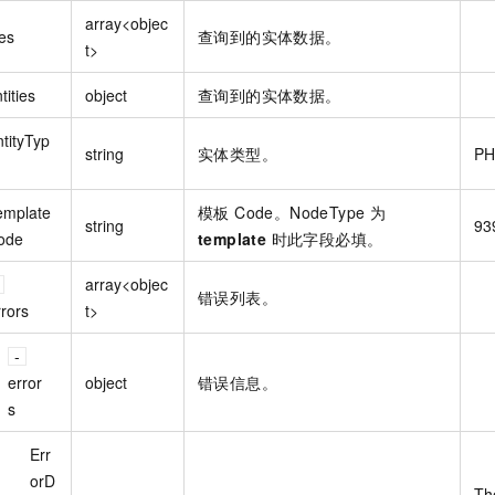
array<objec
ies
查询到的实体数据。
t>
tities
object
查询到的实体数据。
tityTyp
string
实体类型。
P
emplate
模板 Code。NodeType 为
string
93
ode
template
时此字段必填。
array<objec
错误列表。
rors
t>
error
object
错误信息。
s
Err
orD
The