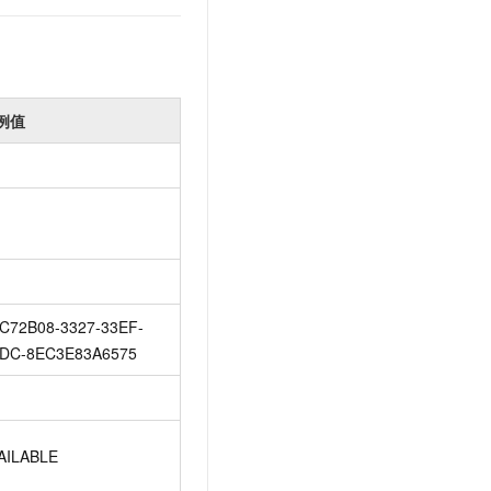
例值
C72B08-3327-33EF-
DC-8EC3E83A6575
AILABLE