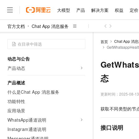
大模型
产品
解决方案
权益
定价
官方文档
Chat App 消息服务
大模型
产品
解决方案
权益
定价
云市场
伙伴
服务
了解阿里云
精选产品
精选解决方案
普惠上云
产品定价
精选商城
成为销售伙伴
售前咨询
为什么选择阿里云
千问AI平台
Chat App 消
首页
了解云产品的定价详情
GetWhatsappHe
大模型服务平台百炼
睿译宝，AI翻译排版一
普惠上云 官方力荐
分销伙伴
在线服务
网站建设
什么是云计算
大
大模型服务与应用平台
上传文档即自动完成翻译和
云服务器38元/年起，超
动态与公告
咨询伙伴
多端小程序
技术领先
GetWhat
云上成本管理
售后服务
千问大模型
GLM-5.2：长任务时代
官方推荐返现计划
大模型
产品动态
大模型
精选产品
精选解决方案
Salesforce 国际版订阅
稳定可靠
管理和优化成本
多元化、高性能、安全可靠
推荐新用户得奖励，单订单
态
销售伙伴合作计划
自助服务
友盟天域
安全合规
人工智能与机器学习
AI
产品概述
文本生成
无影云电脑
Hermes Agent，打造
云工开物
无影生态合作计划
在线服务
什么是Chat App 消息服务
观测云
分析师报告
随时随地安全接入的云上超
自主进化，持久记忆，越用
高校专属算力普惠，学生认
更新时间：
2025-08-13
计算
互联网应用开发
Qwen3.8-Max
HOT
Salesforce On Alibaba C
工单服务
功能特性
智能体时代全能旗舰模型
Tuya 物联网平台阿里云
研究报告与白皮书
云解析DNS
快速拥有专属 OpenClaw
Consulting Partner 合
大数据
容器
获取不同类型的节
应用场景
免费试用
短信专区
蓝凌 OA
Qwen3.7-Plus
AI 大模型销售与服务生
WhatsApp通道说明
现代化应用
存储
天池大赛
能看、能想、能动手的多模
云原生大数据计算服务 Max
解决方案免费试用 新老
电子合同
接口说明
Instagram通道说明
面向分析的企业级SaaS模
最高领取价值200元试用
安全
网络与CDN
AI 算法大赛
Qwen3-VL-Plus
畅捷通
Messenger通道说明