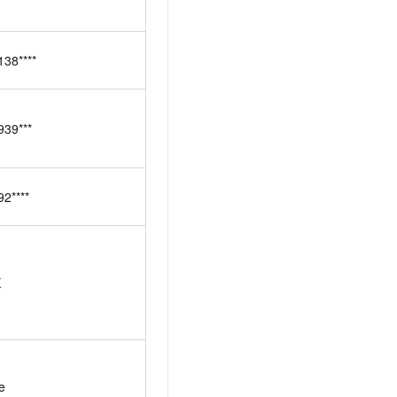
138****
939***
92****
K
e