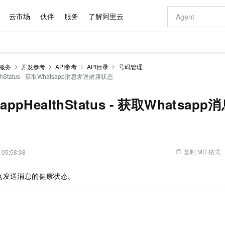
云市场
伙伴
服务
了解阿里云
AI 特惠
数据与 API
成为产品伙伴
企业增值服务
最佳实践
价格计算器
AI 场景体
基础软件
产品伙伴合
阿里云认证
市场活动
配置报价
大模型
息服务
开发参考
API参考
API目录
号码管理
自助选配和估算价格
althStatus - 获取Whatsapp消息发送健康状态
步到位
域名与网站
智启 AI 普惠权益
产品生态集成认证中心
企业支持计划
云上春晚
Qwen Audio：打造专属 AI 语音助手
千问官方 MaaS 平台，为开发者和 Agent 而生，新用户赠送 1 亿 + tokens 额度
云服务器 EC
一句话生成原生
AI Coding
阿里云Maa
2026 阿里云
为企业打
数据集
Windows
大模型认证
模型
NEW
NEW
格式还原
值低价云产品抢先购
提供智能易用的域名与建站服务
至高享 1亿+免费 tokens，加速 Al 应用落地
Qwen-Audio-3.0-Realtime 端到端实时语音角色扮演
安全可靠、弹
输入一句话想法,
智能编程，一键
产品生态伙伴
专家技术服务
云上奥运之旅
弹性计算合作
阿里云中企出
手机三要素
宝塔 Linux
全部认证
sappHealthStatus - 获取Whatsa
价格优势
开源旗舰模型
对象存储 OSS
即刻拥有 DeepSeek-V4-Pro
阿里云 OPC 创新助力计划
云数据库 RD
一键部署幻兽
AI 电商营销
产品生态伙伴工作台
企业增值服务台
云栖战略参考
云存储合作计
云栖大会
身份实名认证
CentOS
训练营
推动算力普惠，释放技术红利
的大模型服务
最高返9万
真正可用的 1M 上下文,一次完成代码全链路开发
轻松解锁专属 DeepSeek-V4-Pro
至高百万元 Token 补贴，加速一人公司成长
稳定、安全、高性价比、高性能的云存储服务
一键购买专属
从图文生成到
云上的中国
数据库合作计
活动全景
短信
Docker
图片和
自进化智能体
人工智能平台 PAI
5 分钟轻松部署专属 QwenPaw
Token Plan 模型订阅计划
Qoder
高效搭建 AI
AI 广告创作
企业成长
大模型
NEW
HOT
信息公告
看见新力量
云网络合作计
OCR 文字识别
JAVA
级电脑
越聪明
证享300元代金券
一站式AI开发、训练和推理服务
Qwen3.8-Max 首发尝鲜，限时加量 10 倍，夜间低至2折
从聊天伙伴进化为能主动干活的本地数字员工
面向真实软件
图文、视频一
复制 MD 格式
 05:58:38
Kimi-K3
HappyHors
NEW
魔搭 Mode
loud
服务实践
官网公告
Kimi 最新旗舰模型，长程编程与推理利器
让文字生成流
金融模力时刻
Salesforce O
版
发票查验
全能环境
Qoder CN
Claude Code + GStack 打造工程团队
千问办公，限时限量积分加倍
云原生数据库 P
低代码高效构
AI 建站
NEW
作计划
点发送消息的健康状态。
计划
创新中心
魔搭 ModelSc
健康状态
让AI从“聊天伙伴”进化为能干活的“数字员工”
覆盖公网/内网、递归/权威、移动APP等全场景解析服务
安装技能 GStack，拥有专属 AI 工程团队
你的AI工作搭子，覆盖日常办公高频场景
基于千问大模型等，支持代码智能生成、研发智能问答
0 代码专业建
客户案例
天气预报查询
操作系统
Deepseek-v4-pro
HappyHors
态合作计划
态智能体模型
旗舰 MoE 大模型，百万上下文与顶尖推理能力
图生视频，流
Compute
同享
容器服务 Kubernetes 版 ACK
万小智 AI 建站低至 15元/月
云防火墙
AI 短剧/漫剧
快递物流查询
WordPress
成为服务伙
高校合作
式云数据仓库
点，立即开启云上创新
提供一站式管理容器应用的 K8s 服务
送.CN域名，送备案服务码
云原生的云上
AI助力短剧
GLM-5.2
Wan2.7-T
Ubuntu