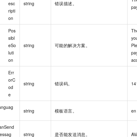
esc
string
错误描述。
pa
ripti
on
Pos
The
sibl
yo
eSo
string
可能的解决方案。
Pl
luti
pa
on
ac
Err
orC
string
错误码。
14
od
e
anguag
string
模板语言。
en
anSend
essag
string
是否能发送消息。
AV