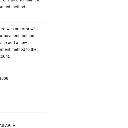
yment method.
re was an error with 
ur payment method. 
ease add a new 
yment method to the 
count.
1006
AILABLE