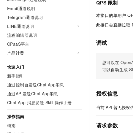
QPS 限制
AI 产品 免费试用
网络
安全
云开发大赛
Email通道说明
Tableau 订阅
1亿+ 大模型 tokens 和 
本接口的单用户 Q
Telegram通道说明
可观测
入门学习赛
中间件
AI空中课堂在线直播课
140+云产品 免费试用
此接口会直接拉取 f
大模型服务
LINE通道说明
上云与迁云
产品新客免费试用，最长1
数据库
流程编辑器说明
生态解决方案
千问AI平台-Token Plan
企业出海
大模型ACA认证体验
调试
大数据计算
CPaaS平台
助力企业全员 AI 认知与能
行业生态解决方案
产品计费
政企业务
媒体服务
千问AI平台-模型体验
开发者生态解决方案
您可以在
OpenA
在线体验全尺寸、多种模态
快速入门
企业服务与云通信
可以自动生成
S
AI 开发和 AI 应用解决
Happy 系列大模型
新手指引
域名与网站
通过控制台发送Chat App消息
终端用户计算
授权信息
通过API发送Chat App消息
Chat App 消息发送 Skill 操作手册
Serverless
大模型解决方案
当前
API
暂无授权
开发工具
操作指南
快速部署 Dify，高效搭建 
请求参数
概览
迁移与运维管理