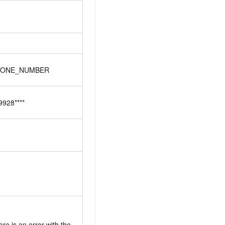
HONE_NUMBER
9928****
re is an error with the 