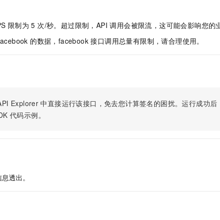
服务生态伙伴
视觉 Coding、空间感知、多模态思考等全面升级
1M上下文，专为长程任务能力而生
云工开物
企业应用
Night Plan 支持 Qwen 3.8-Max
AI 办公
NEW
Red Hat
30+ 款产品免费体验
夜间 5 折，Qwen/Meoo/TokenPlan 客户专享
AI智能应用
科研合作
PS 限制为 5 次/秒。超过限制，API 调用会被限流，这可能会影响您
ERP
堂（旗舰版）
SUSE
智能客服
acebook 的数据，facebook 接口调用总量有限制，请合理使用。
AI 应用构建
大模型原生
CRM
2个月
自动承接线索
建站小程序
Qoder
大模型服务平台百炼-应用模版
OA 办公系统
HOT
NEW
面向真实软件
个人版上线、团队版降价；千问3.8-Max首发发尝鲜
丰富多元化的应用模版和解决方案
力提升
财税管理
模板建站
万有无界
大模型服务平台百炼-智能体
400电话
定制建站
PI Explorer
中直接运行该接口，免去您计算签名的困扰。运行成功后，OpenA
的模型效果
灵活可视化地构建企业级 Agent
DK
代码示例。
方案
广告营销
模板小程序
秒悟
人工智能平台 PAI
定制小程序
云端极速 AI 
新一代 AI 视频生成模型，深度适配广告营销等场景
AI Native 的算法工程平台，一站式完成建模、训练、推理服务部署
APP 开发
建站系统
信息透出。
AI 应用
10分钟微调：让0.6B模型媲美235B模型
多模态数据信
依托云原生高可用架构,实现Dify私有化部署
用1%尺寸在特定领域达到大模型90%以上效果