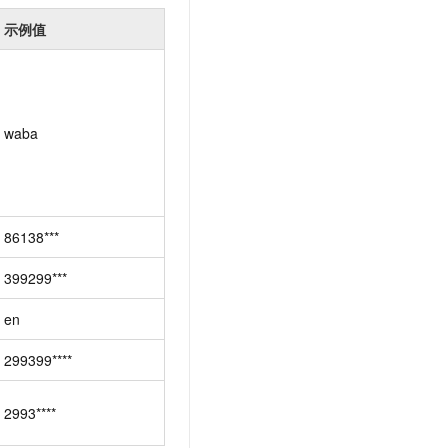
t.diy 一步搞定创意建站
构建大模型应用的安全防护体系
示例值
通过自然语言交互简化开发流程,全栈开发支持
通过阿里云安全产品对 AI 应用进行安全防护
waba
86138***
399299***
en
299399****
2993****