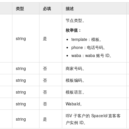
一个 AI 助手
即刻拥有 DeepSeek-R1 满血版
超强辅助，Bol
类型
必填
描述
在企业官网、通讯软件中为客户提供 AI 客服
多种方案随心选，轻松解锁专属 DeepSeek
节点类型。
枚举值：
string
是
template
：
模板
。
phone
：
电话号码
。
waba
：
waba
账号
ID
。
string
否
商家号码。
string
否
模板编码。
string
否
模板语言。
string
否
WabaId。
ISV 子客户的 SpaceId/直客客
string
是
户实例 ID。