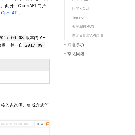
文戏情感细腻自然，动作戏激烈拳拳到肉，实现更强表演能力
支持中英文自由切换，具备更强的噪声鲁棒性
云聚AI 严选权益
此外，OpenAPI
门户
SSL 证书
阿里云CLI
，一键激活高效办公新体验
精选AI产品，从模型到应用全链提效
OpenAPI
。
堡垒机
Terraform
AI 用量加速计划
应用
资源编排ROS
防火墙
、识别商机，让客服更高效、服务更出色。
新老同享，达量后返
自定义封装API调用
版本的
API
2017-09-08
千问办公
主机安全
NEW
注意事项
数据，并非自
2017-09-
的智能体编程平台
一站式AI生产力平台
常见问题
AI 应用及服务市场
伶鹊
企业级人与Agent协作平台，接入和调度多个数字员工
智能客服平台，对话机器人、对话分析、智能外呼
AI 应用
大模型服务平台百炼 - 全妙
大模型
应用创作平台
多模态内容创作工具，已接入 DeepSeek
自然语言处理
数据标注
、接入点说明、集成方式等
机器学习
息提取
与 AI 智能体进行实时音视频通话
从文本、图片、视频中提取结构化的属性信息
构建支持视频理解的 AI 音视频实时通话应用