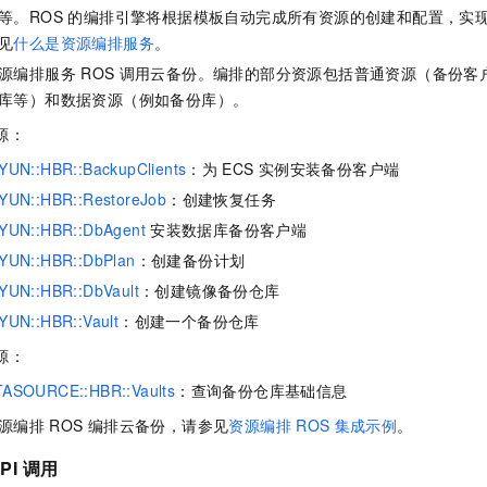
等。ROS 的编排引擎将根据模板自动完成所有资源的创建和配置，实
见
什么是资源编排服务
。
源编排服务
ROS
调用
云备份
。编排的部分资源包括普通资源（备份客
库等）和数据资源（例如备份库）。
源：
YUN::HBR::BackupClients
：为
ECS
实例安装备份客户端
YUN::HBR::RestoreJob
：创建恢复任务
YUN::HBR::DbAgent
安装数据库备份客户端
YUN::HBR::DbPlan
：创建备份计划
YUN::HBR::DbVault
：创建镜像备份仓库
YUN::HBR::Vault
：创建一个备份仓库
源：
TASOURCE::HBR::Vaults
：查询备份仓库基础信息
源编排
ROS
编排
云备份
，请参见
资源编排
ROS
集成示例
。
PI
调用