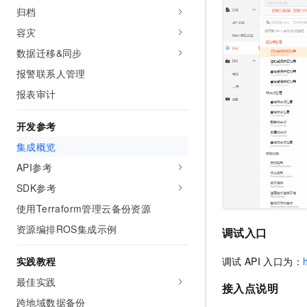
10 分钟在聊天系统中增加
归档
专有云
容灾
数据迁移&同步
报警联系人管理
报表审计
开发参考
集成概览
API参考
SDK参考
使用Terraform管理云备份资源
资源编排ROS集成示例
调试入口
实践教程
调试
API
入口为：
最佳实践
接入点说明
跨地域数据备份