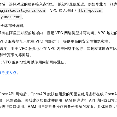
地域，选择对应的服务接入点地址，以获得最低延迟。例如华北
3（张
，VPC
接入地址为
ngjiakou.aliyuncs.com
hbr-vpc.cn-
。
iyuncs.com
在全球都可访问。
只有在阿里云对应的地域内，且是
VPC
网络类型才可访问。VPC
地址
VPC
服务地址只能在
VPC
内部访问，提供更高的安全性和隐私性。
速度：由于
VPC
服务地址在
VPC
内部网络中运行，其响应速度通常比
和带宽限制等问题。
：VPC
服务地址可以使用内部网络通信。
服务接入点
。
OpenAPI
网站后，OpenAPI
默认使用您的阿里云账号进行在线
OpenA
限，风险很高。强烈建议您创建并使用
RAM
用户进行
API
访问或日常
后进行接口调用。RAM
用户需具备操作云备份资源的权限。具体操作，