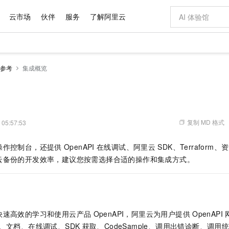
云市场
伙伴
服务
了解阿里云
AI 特惠
数据与 API
成为产品伙伴
企业增值服务
最佳实践
价格计算器
AI 场景体
基础软件
产品伙伴合
阿里云认证
市场活动
配置报价
大模型
参考
集成概览
自助选配和估算价格
步到位
域名与网站
智启 AI 普惠权益
产品生态集成认证中心
企业支持计划
云上春晚
Qwen Audio：打造专属 AI 语音助手
千问官方 MaaS 平台，为开发者和 Agent 而生，新用户赠送 1 亿 + tokens 额度
云服务器 EC
一句话生成原生
AI Coding
阿里云Maa
2026 阿里云
为企业打
数据集
Windows
大模型认证
模型
NEW
NEW
格式还原
值低价云产品抢先购
提供智能易用的域名与建站服务
至高享 1亿+免费 tokens，加速 Al 应用落地
Qwen-Audio-3.0-Realtime 端到端实时语音角色扮演
安全可靠、弹
输入一句话想法,
智能编程，一键
产品生态伙伴
专家技术服务
云上奥运之旅
弹性计算合作
阿里云中企出
手机三要素
宝塔 Linux
全部认证
价格优势
开源旗舰模型
对象存储 OSS
即刻拥有 DeepSeek-V4-Pro
阿里云 OPC 创新助力计划
云数据库 RD
一键部署幻兽
AI 电商营销
产品生态伙伴工作台
企业增值服务台
云栖战略参考
云存储合作计
云栖大会
身份实名认证
CentOS
训练营
推动算力普惠，释放技术红利
的大模型服务
最高返9万
真正可用的 1M 上下文,一次完成代码全链路开发
轻松解锁专属 DeepSeek-V4-Pro
至高百万元 Token 补贴，加速一人公司成长
稳定、安全、高性价比、高性能的云存储服务
一键购买专属
从图文生成到
复制 MD 格式
 05:57:53
云上的中国
数据库合作计
活动全景
短信
Docker
图片和
自进化智能体
人工智能平台 PAI
5 分钟轻松部署专属 QwenPaw
Token Plan 模型订阅计划
Qoder
高效搭建 AI
AI 广告创作
企业成长
大模型
NEW
HOT
信息公告
操作控制台，还提供
OpenAPI
在线调试、阿里云
SDK、
Terraform、
资
看见新力量
云网络合作计
OCR 文字识别
JAVA
级电脑
越聪明
证享300元代金券
一站式AI开发、训练和推理服务
Qwen3.8-Max 首发尝鲜，限时加量 10 倍，夜间低至2折
从聊天伙伴进化为能主动干活的本地数字员工
面向真实软件
图文、视频一
Kimi-K3
HappyHors
云备份
的开发效率，建议您按需选择合适的操作和集成方式。
NEW
魔搭 Mode
loud
服务实践
官网公告
Kimi 最新旗舰模型，长程编程与推理利器
让文字生成流
金融模力时刻
Salesforce O
版
发票查验
全能环境
Qoder CN
Claude Code + GStack 打造工程团队
千问办公，限时限量积分加倍
云原生数据库 P
低代码高效构
AI 建站
NEW
作计划
计划
创新中心
魔搭 ModelSc
健康状态
让AI从“聊天伙伴”进化为能干活的“数字员工”
覆盖公网/内网、递归/权威、移动APP等全场景解析服务
安装技能 GStack，拥有专属 AI 工程团队
你的AI工作搭子，覆盖日常办公高频场景
基于千问大模型等，支持代码智能生成、研发智能问答
0 代码专业建
客户案例
天气预报查询
操作系统
Deepseek-v4-pro
HappyHors
态合作计划
态智能体模型
旗舰 MoE 大模型，百万上下文与顶尖推理能力
图生视频，流
Compute
同享
容器服务 Kubernetes 版 ACK
万小智 AI 建站低至 15元/月
云防火墙
AI 短剧/漫剧
快递物流查询
WordPress
成为服务伙
高校合作
快速高效的学习和使用云产品
OpenAPI，阿里云为用户提供
OpenAPI
式云数据仓库
点，立即开启云上创新
提供一站式管理容器应用的 K8s 服务
送.CN域名，送备案服务码
云原生的云上
AI助力短剧
GLM-5.2
Wan2.7-T
、文档、在线调试、SDK
获取、CodeSample、调用出错诊断、调
Ubuntu