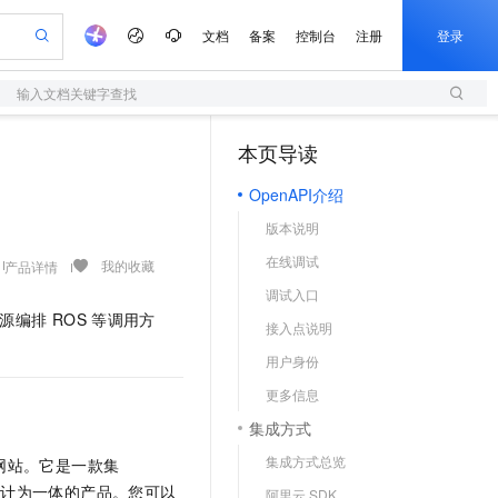
文档
备案
控制台
注册
登录
输入文档关键字查找
验
作计划
器
AI 活动
专业服务
服务伙伴合作计划
开发者社区
加入我们
服务平台百炼
阿里云 OPC 创新助力计划
本页导读
（1）
一站式生成采购清单，支持单品或批量购买
S
可编辑精美 PPT 文稿
S产品伙伴计划（繁花）
峰会
造的大模型服务与应用开发平台
轻量应用服务器
Agency Agents：拥有专属领域专家
AI 生产力先锋
Al MaaS 服务伙伴赋能合作
域名
博文
Careers
至高可申请百万元
OpenAPI介绍
性可伸缩的云计算服务
 轻松生成专业的 PPT
开启高性价比 AI 编程新体验
先锋实践拓展 AI 生产力的边界
快速构建应用程序和网站，即刻迈出上云第一步
多领域专家智能体,一键组建 AI 虚拟交付团队
Token 补贴，五大权
计划
海大会
伙伴信用分合作计划
商标
问答
社会招聘
版本说明
益加速 OPC 成功
S
帕鲁游戏服务器
数字证书管理服务（原SSL证书）
HappyHorse 打造一站式影视创作平台
飞天发布时刻
HOT
划
备案
电子书
校园招聘
在线调试
联机服务器，轻松开启游戏
视频创作，一键激活电商全链路生产力
全托管，含MySQL、PostgreSQL、SQL Server、MariaDB多引擎
实现全站HTTPS，呈现可信的WEB访问
所见，即是所愿
可视化编排打通从文字构思到成片全链路闭环
我的收藏
产品详情
更多支持
划
公司注册
镜像站
调试入口
视频生成
语音识别与合成
 智能体与工作流应用
短信服务
漫剧工坊：一站式动画创作平台
AI 实训营
源编排
ROS
等调用方
合作伙伴培训与认证
接入点说明
划
上云迁移
的智能体编程平台
站生成，高效打造优质广告素材
通过阿里云百炼高效搭建AI应用,助力高效开发
快速生产连贯的高质量长漫剧
从基础到进阶，Agent 创客手把手教你
国内短信简单易用，安全可靠，秒级触达，全球覆盖200+国家和地区。
e-1.1-T2V
Qwen3-TTS-Flash
lScope
我要反馈
查询合作伙伴
用户身份
畅细腻的高质量视频
离线语音合成大模型，多语言方言自适应，低延迟高稳定
n Alibaba Cloud ISV 合作
代维服务
olarDB
建企业门户网站
大数据开发治理平台 DataWorks
10 分钟搭建微信、支付宝小程序
更多信息
创新加速
ope
登录合作伙伴管理后台
我要建议
站，无忧落地极速上线
以可视化方式快速构建移动和 PC 门户网站
100%兼容MySQL、PostgreSQL，兼容Oracle，支持集中和分布式
高效部署网站，快速应用到小程序
Data Agent 驱动的一站式 Data+AI 开发治理平台
e-1.1-I2V
Cosyvoice-V3-Flash
集成方式
安全
畅自然，细节丰富
高表现力语音合成大模型，语音克隆听感自然
我要投诉
上云场景组合购
伴
集成方式总览
网站。它是一款集
边界网络安全防护产品
漫剧创作，剧本、分镜、视频高效生成
覆盖90%+业务场景，专享组合折扣价
2V
VPN
Fun-ASR
用统计为一体的产品。您可以
阿里云 SDK