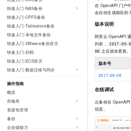
AI 产品 免费试用
网络
在
OpenAPI
门户
安全
云开发大赛
快速入门-NAS备份
Tableau 订阅
1亿+ 大模型 tokens 和 
会自动生成相应的
快速入门-CPFS备份
可观测
入门学习赛
中间件
AI空中课堂在线直播课
140+云产品 免费试用
版本说明
大模型服务
快速入门-Tablestore备份
上云与迁云
产品新客免费试用，最长1
数据库
快速入门-本地文件备份
生态解决方案
阿里云
OpenAPI
千问AI平台-Token Plan
企业出海
大模型ACA认证体验
大数据计算
快速入门-VMware备份容灾
列表，
2017-09-
助力企业全员 AI 认知与能
行业生态解决方案
之后就未更新。
08
快速入门-归档
政企业务
媒体服务
千问AI平台-模型体验
开发者生态解决方案
快速入门-ECS容灾
在线体验全尺寸、多种模态
版本号
企业服务与云通信
快速入门-数据迁移与同步
AI 开发和 AI 应用解决
Happy 系列大模型
2017-09-08
域名与网站
操作指南
在线调试
终端用户计算
概览
存储库
Serverless
云备份
在
OpenAPI
大模型解决方案
信息。
资源包管理
开发工具
快速部署 Dify，高效搭建 
备份
迁移与运维管理
企业级能力