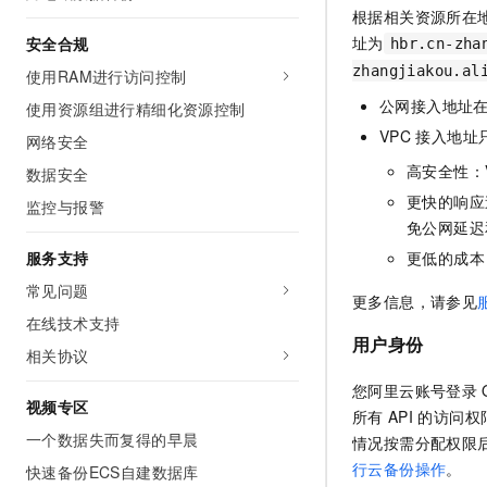
根据相关资源所在
址为
安全合规
hbr.cn-zha
zhangjiakou.al
使用RAM进行访问控制
公网接入地址
使用资源组进行精细化资源控制
VPC
接入地址
网络安全
高安全性：
数据安全
更快的响应
监控与报警
免公网延迟
更低的成本
服务支持
常见问题
更多信息，请参见
在线技术支持
用户身份
相关协议
您阿里云账号登录
视频专区
所有
API
的访问权
一个数据失而复得的早晨
情况按需分配权限
行云备份操作
。
快速备份ECS自建数据库