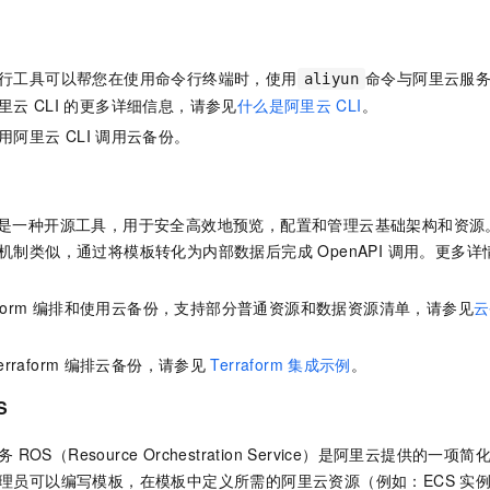
行工具可以帮您在使用命令行终端时，使用
命令与阿里云服
aliyun
里云
CLI
的更多详细信息，请参见
什么是阿里云
CLI
。
用阿里云
CLI
调用
云备份
。
form 是一种开源工具，用于安全高效地预览，配置和管理云基础架构和资
机制类似，通过将模板转化为内部数据后完成 OpenAPI 调用。更多详
。
form
编排和使用
云备份
，支持部分普通资源和数据资源清单，请参见
云
erraform
编排
云备份
，请参见
Terraform
集成示例
。
S
务
ROS（Resource Orchestration Service）是阿里云提供
理员可以编写模板，在模板中定义所需的阿里云资源（例如：ECS 实例