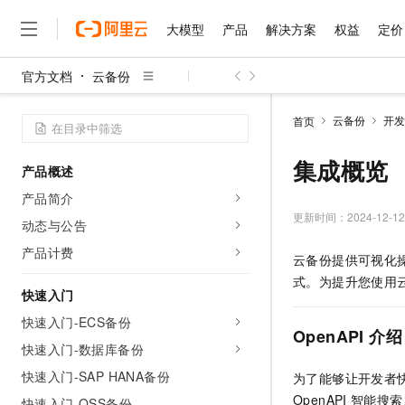
大模型
产品
解决方案
权益
定价
官方文档
云备份
大模型
产品
解决方案
权益
定价
云市场
伙伴
服务
了解阿里云
精选产品
精选解决方案
普惠上云
产品定价
精选商城
成为销售伙伴
售前咨询
为什么选择阿里云
千问AI平台
云备份
开发
首页
了解云产品的定价详情
大模型服务平台百炼
睿译宝，AI翻译排版一
普惠上云 官方力荐
分销伙伴
在线服务
网站建设
什么是云计算
大
大模型服务与应用平台
上传文档即自动完成翻译和
云服务器38元/年起，超
集成概览
产品概述
咨询伙伴
多端小程序
技术领先
云上成本管理
售后服务
千问大模型
GLM-5.2：长任务时代
官方推荐返现计划
大模型
产品简介
大模型
精选产品
精选解决方案
Salesforce 国际版订阅
稳定可靠
管理和优化成本
多元化、高性能、安全可靠
推荐新用户得奖励，单订单
更新时间：
2024-12-12
销售伙伴合作计划
动态与公告
自助服务
友盟天域
安全合规
人工智能与机器学习
AI
文本生成
无影云电脑
Hermes Agent，打造
云工开物
产品计费
云备份
提供可视化
无影生态合作计划
在线服务
观测云
分析师报告
随时随地安全接入的云上超
自主进化，持久记忆，越用
高校专属算力普惠，学生认
计算
互联网应用开发
Qwen3.8-Max
式。为提升您使用
HOT
Salesforce On Alibaba C
工单服务
快速入门
智能体时代全能旗舰模型
Tuya 物联网平台阿里云
研究报告与白皮书
云解析DNS
快速拥有专属 OpenClaw
Consulting Partner 合
大数据
容器
快速入门-ECS备份
免费试用
短信专区
OpenAPI
介绍
蓝凌 OA
Qwen3.7-Plus
AI 大模型销售与服务生
快速入门-数据库备份
现代化应用
存储
天池大赛
能看、能想、能动手的多模
云原生大数据计算服务 Max
解决方案免费试用 新老
电子合同
快速入门-SAP HANA备份
为了能够让开发者
面向分析的企业级SaaS模
最高领取价值200元试用
安全
网络与CDN
AI 算法大赛
Qwen3-VL-Plus
OpenAPI
智能搜索
畅捷通
快速入门-OSS备份