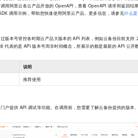
服务生态伙伴
视觉 Coding、空间感知、多模态思考等全面升级
1M上下文，专为长程任务能力而生
云工开物
企业应用
Night Plan 支持 Qwen 3.8-Max
AI 办公
NEW
中调用阿里云各云产品开放的
OpenAPI，查看
OpenAPI
请求和返回结果。
Red Hat
30+ 款产品免费体验
夜间 5 折，Qwen/Meoo/TokenPlan 客户专享
AI智能应用
SDK
调用示例，帮助您快速使用阿里云产品。更多信息，请参见
什么是
科研合作
ERP
堂（旗舰版）
SUSE
智能客服
AI 应用构建
大模型原生
CRM
2个月
自动承接线索
建站小程序
通过版本号管控各时期云产品大版本的
API
列表，例如云备份目前支持
Qoder
大模型服务平台百炼-应用模版
OA 办公系统
HOT
NEW
代表的是
API
版本号而非时间概念，所展示的都是最新的
API
公开
08
面向真实软件
个人版上线、团队版降价；千问3.8-Max首发发尝鲜
丰富多元化的应用模版和解决方案
力提升
财税管理
模板建站
万有无界
大模型服务平台百炼-智能体
400电话
定制建站
的模型效果
灵活可视化地构建企业级 Agent
说明
方案
广告营销
模板小程序
秒悟
人工智能平台 PAI
推荐使用
定制小程序
云端极速 AI 
新一代 AI 视频生成模型，深度适配广告营销等场景
AI Native 的算法工程平台，一站式完成建模、训练、推理服务部署
APP 开发
建站系统
门户提供
API
调试等功能。在调用前，您需要了解
云备份
提供的版本
AI 应用
10分钟微调：让0.6B模型媲美235B模型
多模态数据信
依托云原生高可用架构,实现Dify私有化部署
用1%尺寸在特定领域达到大模型90%以上效果