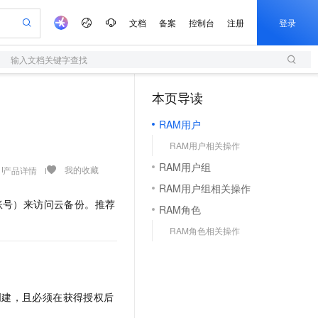
文档
备案
控制台
注册
登录
输入文档关键字查找
验
作计划
器
AI 活动
专业服务
服务伙伴合作计划
开发者社区
加入我们
服务平台百炼
阿里云 OPC 创新助力计划
本页导读
（1）
一站式生成采购清单，支持单品或批量购买
S
可编辑精美 PPT 文稿
S产品伙伴计划（繁花）
峰会
造的大模型服务与应用开发平台
轻量应用服务器
Agency Agents：拥有专属领域专家
AI 生产力先锋
Al MaaS 服务伙伴赋能合作
域名
博文
Careers
至高可申请百万元
RAM用户
性可伸缩的云计算服务
 轻松生成专业的 PPT
开启高性价比 AI 编程新体验
先锋实践拓展 AI 生产力的边界
快速构建应用程序和网站，即刻迈出上云第一步
多领域专家智能体,一键组建 AI 虚拟交付团队
Token 补贴，五大权
计划
海大会
伙伴信用分合作计划
商标
问答
社会招聘
RAM用户相关操作
益加速 OPC 成功
S
帕鲁游戏服务器
数字证书管理服务（原SSL证书）
HappyHorse 打造一站式影视创作平台
飞天发布时刻
HOT
划
备案
电子书
校园招聘
RAM用户组
联机服务器，轻松开启游戏
视频创作，一键激活电商全链路生产力
全托管，含MySQL、PostgreSQL、SQL Server、MariaDB多引擎
实现全站HTTPS，呈现可信的WEB访问
所见，即是所愿
可视化编排打通从文字构思到成片全链路闭环
我的收藏
产品详情
更多支持
划
公司注册
镜像站
RAM用户组相关操作
视频生成
语音识别与合成
 智能体与工作流应用
短信服务
漫剧工坊：一站式动画创作平台
AI 实训营
账号）来访问
云备份
。推荐
合作伙伴培训与认证
RAM角色
划
上云迁移
的智能体编程平台
站生成，高效打造优质广告素材
通过阿里云百炼高效搭建AI应用,助力高效开发
快速生产连贯的高质量长漫剧
从基础到进阶，Agent 创客手把手教你
国内短信简单易用，安全可靠，秒级触达，全球覆盖200+国家和地区。
e-1.1-T2V
Qwen3-TTS-Flash
lScope
我要反馈
查询合作伙伴
RAM角色相关操作
畅细腻的高质量视频
离线语音合成大模型，多语言方言自适应，低延迟高稳定
n Alibaba Cloud ISV 合作
代维服务
olarDB
建企业门户网站
大数据开发治理平台 DataWorks
10 分钟搭建微信、支付宝小程序
创新加速
ope
登录合作伙伴管理后台
我要建议
站，无忧落地极速上线
以可视化方式快速构建移动和 PC 门户网站
100%兼容MySQL、PostgreSQL，兼容Oracle，支持集中和分布式
高效部署网站，快速应用到小程序
Data Agent 驱动的一站式 Data+AI 开发治理平台
e-1.1-I2V
Cosyvoice-V3-Flash
安全
畅自然，细节丰富
高表现力语音合成大模型，语音克隆听感自然
我要投诉
上云场景组合购
伴
创建，且必须在获得授权后
边界网络安全防护产品
漫剧创作，剧本、分镜、视频高效生成
覆盖90%+业务场景，专享组合折扣价
2V
VPN
Fun-ASR