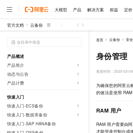
大模型
产品
解决方案
权益
定价
官方文档
云备份
大模型
产品
解决方案
权益
定价
云市场
伙伴
服务
了解阿里云
精选产品
精选解决方案
普惠上云
产品定价
精选商城
成为销售伙伴
售前咨询
为什么选择阿里云
千问AI平台
云备份
安全
首页
了解云产品的定价详情
大模型服务平台百炼
睿译宝，AI翻译排版一
普惠上云 官方力荐
分销伙伴
在线服务
网站建设
什么是云计算
大
大模型服务与应用平台
上传文档即自动完成翻译和
云服务器38元/年起，超
身份管理
产品概述
咨询伙伴
多端小程序
技术领先
云上成本管理
售后服务
千问大模型
GLM-5.2：长任务时代
官方推荐返现计划
大模型
产品简介
大模型
精选产品
精选解决方案
Salesforce 国际版订阅
稳定可靠
管理和优化成本
多元化、高性能、安全可靠
推荐新用户得奖励，单订单
更新时间：
2025-03-04
销售伙伴合作计划
动态与公告
自助服务
友盟天域
安全合规
人工智能与机器学习
AI
文本生成
无影云电脑
Hermes Agent，打造
云工开物
产品计费
为确保您的阿里云
无影生态合作计划
在线服务
观测云
分析师报告
随时随地安全接入的云上超
自主进化，持久记忆，越用
高校专属算力普惠，学生认
计算
互联网应用开发
Qwen3.8-Max
的做法是使用
RAM
HOT
Salesforce On Alibaba C
工单服务
快速入门
智能体时代全能旗舰模型
Tuya 物联网平台阿里云
研究报告与白皮书
云解析DNS
快速拥有专属 OpenClaw
Consulting Partner 合
大数据
容器
快速入门-ECS备份
免费试用
短信专区
RAM
用户
蓝凌 OA
Qwen3.7-Plus
AI 大模型销售与服务生
快速入门-数据库备份
现代化应用
存储
天池大赛
能看、能想、能动手的多模
云原生大数据计算服务 Max
解决方案免费试用 新老
电子合同
快速入门-SAP HANA备份
RAM
用户需要由阿
面向分析的企业级SaaS模
最高领取价值200元试用
安全
网络与CDN
AI 算法大赛
Qwen3-VL-Plus
才能登录控制台或
畅捷通
快速入门-OSS备份