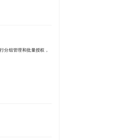
t.diy 一步搞定创意建站
构建大模型应用的安全防护体系
通过自然语言交互简化开发流程,全栈开发支持
通过阿里云安全产品对 AI 应用进行安全防护
行分组管理和批量授权，