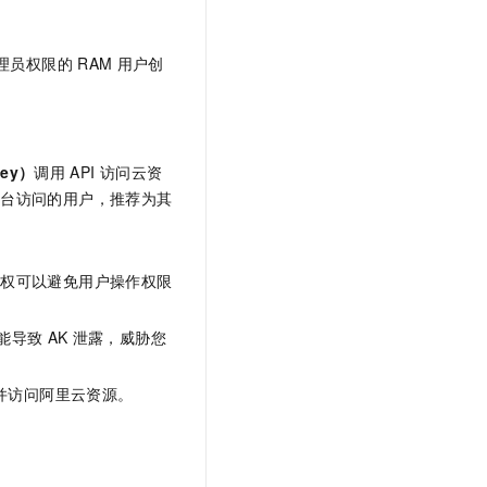
文戏情感细腻自然，动作戏激烈拳拳到肉，实现更强表演能力
支持中英文自由切换，具备更强的噪声鲁棒性
云聚AI 严选权益
SSL 证书
，一键激活高效办公新体验
精选AI产品，从模型到应用全链提效
堡垒机
理员权限的
RAM
用户创
AI 用量加速计划
应用
防火墙
、识别商机，让客服更高效、服务更出色。
新老同享，达量后返
千问办公
主机安全
NEW
的智能体编程平台
一站式AI生产力平台
Key）
调用
API
访问云资
制台访问的用户，推荐为其
AI 应用及服务市场
伶鹊
企业级人与Agent协作平台，接入和调度多个数字员工
智能客服平台，对话机器人、对话分析、智能外呼
AI 应用
大模型服务平台百炼 - 全妙
授权可以避免用户操作权限
大模型
应用创作平台
多模态内容创作工具，已接入 DeepSeek
自然语言处理
能导致
AK
泄露，威胁您
数据标注
并访问阿里云资源。
机器学习
息提取
与 AI 智能体进行实时音视频通话
从文本、图片、视频中提取结构化的属性信息
构建支持视频理解的 AI 音视频实时通话应用