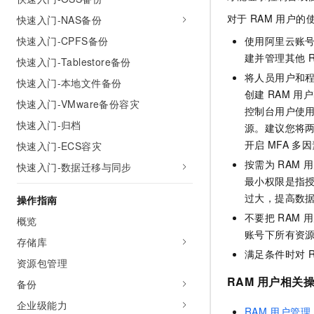
AI 产品 免费试用
网络
安全
云开发大赛
对于
RAM
用户的
快速入门-NAS备份
Tableau 订阅
1亿+ 大模型 tokens 和 
快速入门-CPFS备份
可观测
入门学习赛
使用阿里云账
中间件
AI空中课堂在线直播课
140+云产品 免费试用
建并管理其他
大模型服务
快速入门-Tablestore备份
上云与迁云
产品新客免费试用，最长1
数据库
将人员用户和
快速入门-本地文件备份
生态解决方案
千问AI平台-Token Plan
创建
RAM
用户
企业出海
大模型ACA认证体验
大数据计算
快速入门-VMware备份容灾
控制台用户使
助力企业全员 AI 认知与能
行业生态解决方案
快速入门-归档
政企业务
源。建议您将
媒体服务
千问AI平台-模型体验
开发者生态解决方案
开启
MFA
多因
快速入门-ECS容灾
在线体验全尺寸、多种模态
企业服务与云通信
按需为
RAM
用
快速入门-数据迁移与同步
AI 开发和 AI 应用解决
Happy 系列大模型
最小权限是指
域名与网站
过大，提高数
操作指南
终端用户计算
不要把
RAM
用
概览
账号下所有资
存储库
Serverless
大模型解决方案
满足条件时对
资源包管理
开发工具
快速部署 Dify，高效搭建 
RAM
用户相关
备份
迁移与运维管理
企业级能力
RAM
用户管理