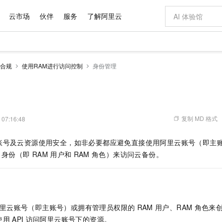
云市场
伙伴
服务
了解阿里云
AI 特惠
数据与 API
成为产品伙伴
企业增值服务
最佳实践
价格计算器
AI 场景体
基础软件
产品伙伴合
阿里云认证
市场活动
配置报价
大模型
合规
使用RAM进行访问控制
身份管理
自助选配和估算价格
步到位
域名与网站
智启 AI 普惠权益
产品生态集成认证中心
企业支持计划
云上春晚
Qwen Audio：打造专属 AI 语音助手
千问官方 MaaS 平台，为开发者和 Agent 而生，新用户赠送 1 亿 + tokens 额度
云服务器 EC
一句话生成原生
AI Coding
阿里云Maa
2026 阿里云
为企业打
数据集
Windows
大模型认证
模型
NEW
NEW
格式还原
值低价云产品抢先购
提供智能易用的域名与建站服务
至高享 1亿+免费 tokens，加速 Al 应用落地
Qwen-Audio-3.0-Realtime 端到端实时语音角色扮演
安全可靠、弹
输入一句话想法,
智能编程，一键
产品生态伙伴
专家技术服务
云上奥运之旅
弹性计算合作
阿里云中企出
手机三要素
宝塔 Linux
全部认证
价格优势
开源旗舰模型
对象存储 OSS
即刻拥有 DeepSeek-V4-Pro
阿里云 OPC 创新助力计划
云数据库 RD
一键部署幻兽
AI 电商营销
产品生态伙伴工作台
企业增值服务台
云栖战略参考
云存储合作计
云栖大会
身份实名认证
CentOS
训练营
推动算力普惠，释放技术红利
的大模型服务
最高返9万
真正可用的 1M 上下文,一次完成代码全链路开发
轻松解锁专属 DeepSeek-V4-Pro
至高百万元 Token 补贴，加速一人公司成长
稳定、安全、高性价比、高性能的云存储服务
一键购买专属
从图文生成到
复制 MD 格式
 07:16:48
云上的中国
数据库合作计
活动全景
短信
Docker
图片和
自进化智能体
人工智能平台 PAI
5 分钟轻松部署专属 QwenPaw
Token Plan 模型订阅计划
Qoder
高效搭建 AI
AI 广告创作
企业成长
大模型
NEW
HOT
信息公告
账号及云资源使用安全，如非必要都应避免直接使用阿里云账号（即主
看见新力量
云网络合作计
OCR 文字识别
JAVA
级电脑
越聪明
证享300元代金券
一站式AI开发、训练和推理服务
Qwen3.8-Max 首发尝鲜，限时加量 10 倍，夜间低至2折
从聊天伙伴进化为能主动干活的本地数字员工
面向真实软件
图文、视频一
Kimi-K3
HappyHors
身份（即
RAM
用户和
RAM
角色）来访问
云备份
。
NEW
魔搭 Mode
loud
服务实践
官网公告
Kimi 最新旗舰模型，长程编程与推理利器
让文字生成流
金融模力时刻
Salesforce O
版
发票查验
全能环境
Qoder CN
Claude Code + GStack 打造工程团队
千问办公，限时限量积分加倍
云原生数据库 P
低代码高效构
AI 建站
NEW
作计划
计划
创新中心
魔搭 ModelSc
健康状态
让AI从“聊天伙伴”进化为能干活的“数字员工”
覆盖公网/内网、递归/权威、移动APP等全场景解析服务
安装技能 GStack，拥有专属 AI 工程团队
你的AI工作搭子，覆盖日常办公高频场景
基于千问大模型等，支持代码智能生成、研发智能问答
0 代码专业建
客户案例
天气预报查询
操作系统
Deepseek-v4-pro
HappyHors
态合作计划
态智能体模型
旗舰 MoE 大模型，百万上下文与顶尖推理能力
图生视频，流
Compute
同享
容器服务 Kubernetes 版 ACK
万小智 AI 建站低至 15元/月
云防火墙
AI 短剧/漫剧
快递物流查询
WordPress
成为服务伙
高校合作
里云账号（即主账号）或拥有管理员权限的
RAM
用户、RAM
角色来
式云数据仓库
点，立即开启云上创新
提供一站式管理容器应用的 K8s 服务
送.CN域名，送备案服务码
云原生的云上
AI助力短剧
GLM-5.2
Wan2.7-T
使用
API
访问阿里云账号下的资源。
Ubuntu