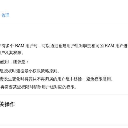
一个 AI 助手
即刻拥有 DeepSeek-R1 满血版
超强辅助，Bol
在企业官网、通讯软件中为客户提供 AI 客服
多种方案随心选，轻松解锁专属 DeepSeek
O
管理
下有多个
RAM
用户时，可以通过创建用户组对职责相同的
RAM
用户进
用户及其权限。
的使用，建议您：
组授权时遵循最小权限策略原则。
责发生变化时将其从不再归属的用户组中移除，避免权限滥用。
不再需要某些权限时移除用户组对应的权限。
关操作