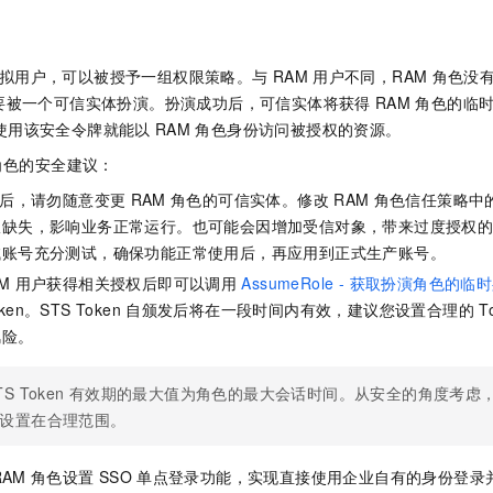
拟用户，可以被授予一组权限策略。与
RAM
用户不同，RAM
角色没
要被一个可信实体扮演。扮演成功后，可信实体将获得
RAM
角色的临
），使用该安全令牌就能以
RAM
角色身份访问被授权的资源。
角色的安全建议：
后，请勿随意变更
RAM
角色的可信实体。修改
RAM
角色信任策略中
限缺失，影响业务正常运行。也可能会因增加受信对象，带来过度授权
试账号充分测试，确保功能正常使用后，再应用到正式生产账号。
M
用户获得相关授权后即可以调用
AssumeRole - 获取扮演角色的
ken。STS Token
自颁发后将在一段时间内有效，建议您设置合理的
T
风险。
TS Token
有效期的最大值为角色的最大会话时间。从安全的角度考虑
设置在合理范围。
RAM
角色设置
SSO
单点登录功能，实现直接使用企业自有的身份登录