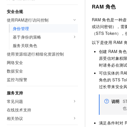
RAM
角色
安全合规
RAM
角色是一种虚
使用RAM进行访问控制
或访问密钥），需
身份管理
（STS Token
基于身份的策略
以下是使用
RAM
服务关联角色
创建
RAM
角色
使用资源组进行精细化资源控制
原受信对象权
网络安全
时请务必在测
数据安全
可信实体的
RA
监控与报警
角色的
STS To
过长带来安全
服务支持
常见问题
说明
S
也
在线技术支持
相关协议
满足条件时对