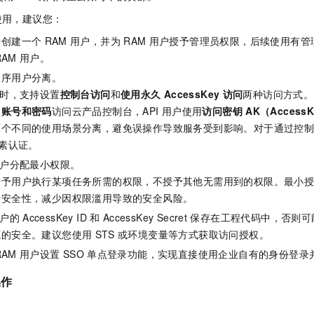
服务生态伙伴
视觉 Coding、空间感知、多模态思考等全面升级
1M上下文，专为长程任务能力而生
云工开物
企业应用
Night Plan 支持 Qwen 3.8-Max
AI 办公
NEW
使用，建议您：
Red Hat
30+ 款产品免费体验
夜间 5 折，Qwen/Meoo/TokenPlan 客户专享
AI智能应用
科研合作
ERP
号创建一个
RAM
用户，并为
RAM
用户授予管理员权限，后续使用有管
堂（旗舰版）
SUSE
智能客服
RAM
用户。
AI 应用构建
大模型原生
CRM
2个月
自动承接线索
程序用户分离。
建站小程序
Qoder
大模型服务平台百炼-应用模版
OA 办公系统
HOT
NEW
时，支持设置
控制台访问
和
使用永久
AccessKey
访问
两种访问方式。
面向真实软件
个人版上线、团队版降价；千问3.8-Max首发发尝鲜
丰富多元化的应用模版和解决方案
用
账号和密码
访问云产品控制台，API
用户使用
访问密钥
AK（Access
力提升
财税管理
模板建站
两个不同的使用场景分离，避免误操作导致服务受到影响。对于通过控
万有无界
大模型服务平台百炼-智能体
400电话
定制建站
素认证。
的模型效果
灵活可视化地构建企业级 Agent
户分配最小权限。
方案
广告营销
模板小程序
秒悟
人工智能平台 PAI
授予用户执行某项任务所需的权限，不授予其他无需用到的权限。最小
定制小程序
云端极速 AI 
新一代 AI 视频生成模型，深度适配广告营销等场景
AI Native 的算法工程平台，一站式完成建模、训练、推理服务部署
据安全性，减少因权限滥用导致的安全风险。
APP 开发
户的
AccessKey ID
和
AccessKey Secret
保存在工程代码中，否则可
源的安全。建议您使用
STS
或环境变量等方式获取访问授权。
建站系统
RAM
用户设置
SSO
单点登录功能，实现直接使用企业自有的身份登录
AI 应用
10分钟微调：让0.6B模型媲美235B模型
多模态数据信
操作
依托云原生高可用架构,实现Dify私有化部署
用1%尺寸在特定领域达到大模型90%以上效果