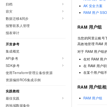
10 分钟在聊天系统中增加
归档
专有云
AK
安全方案
容灾
RAM
用户
SS
数据迁移&同步
报警联系人管理
RAM
用户组
报表审计
当您的阿里云账号
高效地管理
RAM
开发参考
集成概览
对于
RAM
用户组
API参考
在对
RAM
用户
SDK参考
在
RAM
用户职
在某个用户组
使用Terraform管理云备份资源
资源编排ROS集成示例
RAM
用户组相
实践教程
RAM
用户组
最佳实践
跨地域数据备份