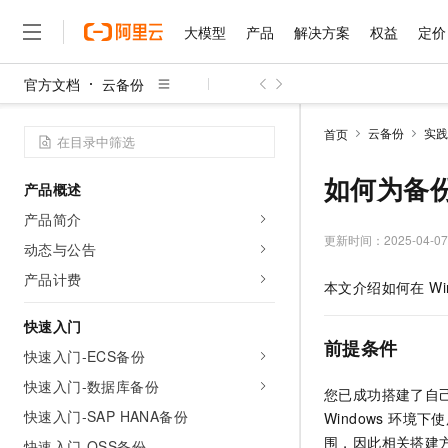
大模型
产品
解决方案
权益
定价
官方文档
云备份
大模型
产品
解决方案
权益
定价
云市场
伙伴
服务
了解阿里云
精选产品
精选解决方案
普惠上云
产品定价
精选商城
成为销售伙伴
售前咨询
为什么选择阿里云
千问AI平台
云备份
实践
首页
了解云产品的定价详情
大模型服务平台百炼
千问办公，解锁你的工作
普惠上云 官方力荐
分销伙伴
在线服务
网站建设
什么是云计算
大
大模型服务与应用平台
企业级Agent产品，直接
云服务器38元/年起，超
如何为备
产品概述
咨询伙伴
多端小程序
技术领先
云上成本管理
售后服务
千问大模型
Agency Agents：拥
官方推荐返现计划
大模型
产品简介
大模型
精选产品
精选解决方案
Salesforce 国际版订阅
稳定可靠
管理和优化成本
多元化、高性能、安全可靠
推荐新用户得奖励，单订单
更新时间：
2025-04-07
销售伙伴合作计划
动态与公告
自助服务
友盟天域
安全合规
人工智能与机器学习
AI
文本生成
无影云电脑
HappyHorse 打造一
云工开物
产品计费
本文介绍如何在 Wi
无影生态合作计划
在线服务
观测云
分析师报告
随时随地安全接入的云上超
高校专属算力普惠，学生认
计算
互联网应用开发
Qwen3.8-Max
HOT
Salesforce On Alibaba C
工单服务
快速入门
智能体时代全能旗舰模型
Tuya 物联网平台阿里云
研究报告与白皮书
云解析DNS
快速拥有专属 OpenClaw
Consulting Partner 合
前提条件
大数据
容器
快速入门-ECS备份
免费试用
短信专区
蓝凌 OA
Qwen3.7-Plus
AI 大模型销售与服务生
快速入门-数据库备份
现代化应用
存储
天池大赛
您已成功搭建了自
能看、能想、能动手的多模
云原生大数据计算服务 Max
解决方案免费试用 新老
电子合同
快速入门-SAP HANA备份
Windows 环境下
面向分析的企业级SaaS模
最高领取价值200元试用
安全
网络与CDN
AI 算法大赛
Qwen3-VL-Plus
围，因此相关搭建
畅捷通
快速入门-OSS备份