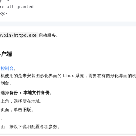
y *>

re all granted

xy>
启动服务。
4\bin\httpd.exe
客户端
理控制台
。
拟机使用的是未安装图形化界面的
Linux
系统，需要在有图形化界面的
控制台。
，选择
备份
>
本地文件备份
。
左上角，选择所在地域。
份
页面，单击
旧版
。
端
。
页面，按以下说明配置各项参数。