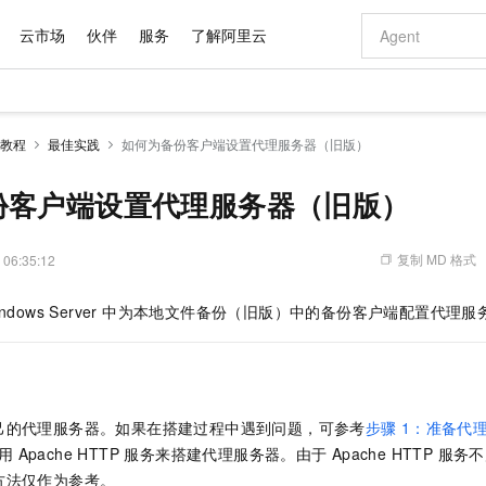
云市场
伙伴
服务
了解阿里云
AI 特惠
数据与 API
成为产品伙伴
企业增值服务
最佳实践
价格计算器
AI 场景体
基础软件
产品伙伴合
阿里云认证
市场活动
配置报价
大模型
教程
最佳实践
如何为备份客户端设置代理服务器（旧版）
自助选配和估算价格
新方式
域名与网站
睿译宝，AI翻译排版一步到位
智启 AI 普惠权益
产品生态集成认证中心
企业支持计划
云上春晚
千问官方 MaaS 平台，为开发者和 Agent 而生，新用户赠送 1 亿 + tokens 额度
云服务器 EC
Qwen Aud
AI Coding
阿里云Maa
2026 阿里云
为企业打
数据集
Windows
大模型认证
模型
NEW
NEW
交付可用成果
值低价云产品抢先购
提供智能易用的域名与建站服务
上传文档即自动完成翻译和格式还原
至高享 1亿+免费 tokens，加速 Al 应用落地
安全可靠、弹
智能编程，一键
份客户端设置代理服务器（旧版）
产品生态伙伴
专家技术服务
云上奥运之旅
弹性计算合作
阿里云中企出
手机三要素
宝塔 Linux
全部认证
价格优势
有专属领域专家
对象存储 OSS
GLM-5.2：长任务时代开源旗舰模型
阿里云 OPC 创新助力计划
云数据库 RD
即刻拥有 DeepS
AI 电商营销
产品生态伙伴工作台
企业增值服务台
云栖战略参考
云存储合作计
云栖大会
身份实名认证
CentOS
训练营
推动算力普惠，释放技术红利
的大模型服务
最高返9万
多领域专家智能体,一键组建 AI 虚拟交付团队
至高百万元 Token 补贴，加速一人公司成长
稳定、安全、高性价比、高性能的云存储服务
真正可用的 1M 上下文,一次完成代码全链路开发
轻松解锁专属 Dee
从图文生成到
复制 MD 格式
 06:35:12
云上的中国
数据库合作计
活动全景
短信
Docker
图片和
站式影视创作平台
人工智能平台 PAI
Hermes Agent，打造自进化智能体
Token Plan 模型订阅计划
Qoder
5 分钟轻松部署
AI 广告创作
企业成长
大模型
NEW
信息公告
ndows Server 中为本地文件备份（旧版）中的备份客户端配置代理服
看见新力量
云网络合作计
OCR 文字识别
JAVA
级电脑
证享300元代金券
可视化编排打通从文字构思到成片全链路闭环
一站式AI开发、训练和推理服务
自主进化，持久记忆，越用越聪明
Qwen3.8-Max 首发尝鲜，限时加量 10 倍，夜间低至2折
面向真实软件
图文、视频一
Kimi-K3
HappyHors
NEW
魔搭 Mode
loud
服务实践
官网公告
Kimi 最新旗舰模型，长程编程与推理利器
让文字生成流
金融模力时刻
Salesforce O
版
发票查验
全能环境
Qoder CN
Claude Code + GStack 打造工程团队
千问办公，限时限量积分加倍
云原生数据库 P
低代码高效构
AI 建站
NEW
作计划
计划
创新中心
魔搭 ModelSc
健康状态
让AI从“聊天伙伴”进化为能干活的“数字员工”
覆盖公网/内网、递归/权威、移动APP等全场景解析服务
安装技能 GStack，拥有专属 AI 工程团队
你的AI工作搭子，覆盖日常办公高频场景
基于千问大模型等，支持代码智能生成、研发智能问答
0 代码专业建
客户案例
天气预报查询
操作系统
Deepseek-v4-pro
HappyHors
态合作计划
己的代理服务器。如果在搭建过程中遇到问题，可参考
步骤
1：准备代
态智能体模型
旗舰 MoE 大模型，百万上下文与顶尖推理能力
图生视频，流
Compute
同享
容器服务 Kubernetes 版 ACK
万小智 AI 建站低至 15元/月
云防火墙
AI 短剧/漫剧
快递物流查询
WordPress
成为服务伙
高校合作
使用 Apache HTTP 服务来搭建代理服务器。由于
Apache HTTP 
式云数据仓库
点，立即开启云上创新
提供一站式管理容器应用的 K8s 服务
送.CN域名，送备案服务码
云原生的云上
AI助力短剧
GLM-5.2
Wan2.7-T
方法仅作为参考。
Ubuntu