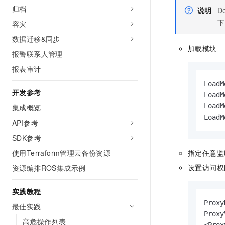
10 分钟在聊天系统中增加
归档
说明
D
专有云
下
容灾
数据迁移&同步
加载模块
报警联系人管理
报表审计
LoadM
开发参考
LoadM
LoadM
集成概览
LoadM
API参考
SDK参考
使用Terraform管理云备份资源
指定任意监
设置访问权
资源编排ROS集成示例
实践教程
Proxy
最佳实践
Proxy
高危操作列表