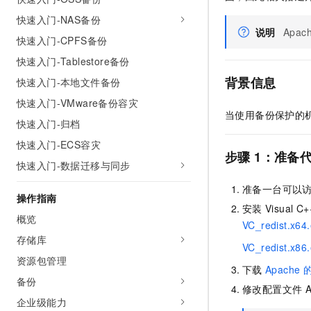
AI 产品 免费试用
网络
安全
云开发大赛
快速入门-NAS备份
Tableau 订阅
1亿+ 大模型 tokens 和 
说明
Apa
快速入门-CPFS备份
可观测
入门学习赛
中间件
AI空中课堂在线直播课
140+云产品 免费试用
大模型服务
快速入门-Tablestore备份
上云与迁云
产品新客免费试用，最长1
数据库
背景信息
快速入门-本地文件备份
生态解决方案
千问AI平台-Token Plan
企业出海
大模型ACA认证体验
大数据计算
快速入门-VMware备份容灾
助力企业全员 AI 认知与能
当使用备份保护的
行业生态解决方案
快速入门-归档
政企业务
媒体服务
千问AI平台-模型体验
开发者生态解决方案
快速入门-ECS容灾
在线体验全尺寸、多种模态
步骤
1：准备
企业服务与云通信
快速入门-数据迁移与同步
AI 开发和 AI 应用解决
Happy 系列大模型
域名与网站
准备一台可以
操作指南
安装
Visual C+
终端用户计算
概览
VC_redist.x64
存储库
Serverless
大模型解决方案
VC_redist.x86
资源包管理
开发工具
下载
Apache
快速部署 Dify，高效搭建 
备份
修改配置文件
A
迁移与运维管理
企业级能力