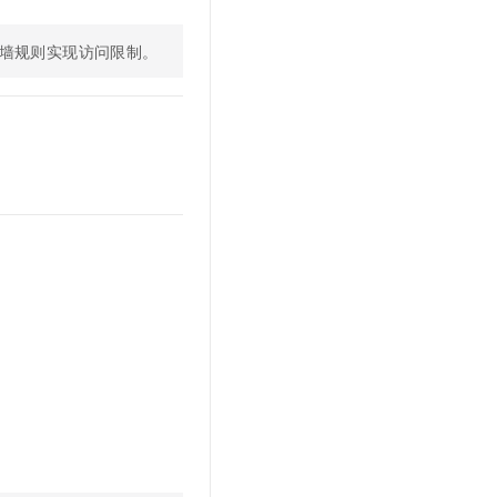
文戏情感细腻自然，动作戏激烈拳拳到肉，实现更强表演能力
支持中英文自由切换，具备更强的噪声鲁棒性
云聚AI 严选权益
SSL 证书
，一键激活高效办公新体验
精选AI产品，从模型到应用全链提效
防火墙规则实现访问限制。
堡垒机
AI 用量加速计划
应用
防火墙
、识别商机，让客服更高效、服务更出色。
新老同享，达量后返
千问办公
主机安全
NEW
的智能体编程平台
一站式AI生产力平台
AI 应用及服务市场
伶鹊
企业级人与Agent协作平台，接入和调度多个数字员工
智能客服平台，对话机器人、对话分析、智能外呼
AI 应用
大模型服务平台百炼 - 全妙
大模型
应用创作平台
多模态内容创作工具，已接入 DeepSeek
自然语言处理
数据标注
机器学习
息提取
与 AI 智能体进行实时音视频通话
从文本、图片、视频中提取结构化的属性信息
构建支持视频理解的 AI 音视频实时通话应用