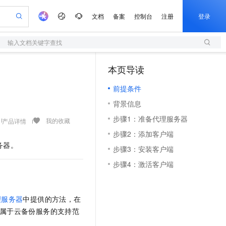
文档
备案
控制台
注册
登录
输入文档关键字查找
验
作计划
器
AI 活动
专业服务
服务伙伴合作计划
开发者社区
加入我们
服务平台百炼
阿里云 OPC 创新助力计划
本页导读
（1）
一站式生成采购清单，支持单品或批量购买
S
io：打造专属 AI 语音助手
S产品伙伴计划（繁花）
峰会
造的大模型服务与应用开发平台
轻量应用服务器
一句话生成原生可编辑精美 PPT 文稿
AI 生产力先锋
Al MaaS 服务伙伴赋能合作
域名
博文
Careers
至高可申请百万元
前提条件
性可伸缩的云计算服务
开启高性价比 AI 编程新体验
Qwen-Audio-3.0-Realtime 端到端实时语音角色扮演
输入一句话想法, 轻松生成专业的 PPT
先锋实践拓展 AI 生产力的边界
快速构建应用程序和网站，即刻迈出上云第一步
Token 补贴，五大权
计划
海大会
伙伴信用分合作计划
商标
问答
社会招聘
背景信息
益加速 OPC 成功
S
eek-V4-Pro
数字证书管理服务（原SSL证书）
一键部署幻兽帕鲁游戏服务器
飞天发布时刻
HOT
划
备案
电子书
校园招聘
步骤1：准备代理服务器
pSeek-V4-Pro
视频创作，一键激活电商全链路生产力
全托管，含MySQL、PostgreSQL、SQL Server、MariaDB多引擎
实现全站HTTPS，呈现可信的WEB访问
一键购买专属联机服务器，轻松开启游戏
所见，即是所愿
我的收藏
产品详情
更多支持
划
公司注册
镜像站
步骤2：添加客户端
视频生成
语音识别与合成
专属 QwenPaw
短信服务
漫剧工坊：一站式动画创作平台
AI 实训营
HOT
务器。
合作伙伴培训与认证
步骤3：安装客户端
划
上云迁移
的智能体编程平台
站生成，高效打造优质广告素材
从聊天伙伴进化为能主动干活的本地数字员工
快速生产连贯的高质量长漫剧
从基础到进阶，Agent 创客手把手教你
国内短信简单易用，安全可靠，秒级触达，全球覆盖200+国家和地区。
e-1.1-T2V
Qwen3-TTS-Flash
lScope
我要反馈
查询合作伙伴
步骤4：激活客户端
畅细腻的高质量视频
离线语音合成大模型，多语言方言自适应，低延迟高稳定
n Alibaba Cloud ISV 合作
代维服务
olarDB
建企业门户网站
大数据开发治理平台 DataWorks
10 分钟搭建微信、支付宝小程序
创新加速
ope
登录合作伙伴管理后台
我要建议
站，无忧落地极速上线
以可视化方式快速构建移动和 PC 门户网站
100%兼容MySQL、PostgreSQL，兼容Oracle，支持集中和分布式
高效部署网站，快速应用到小程序
Data Agent 驱动的一站式 Data+AI 开发治理平台
e-1.1-I2V
Cosyvoice-V3-Flash
安全
理服务器
中提供的方法，在
畅自然，细节丰富
高表现力语音合成大模型，语音克隆听感自然
我要投诉
上云场景组合购
伴
服务不属于云备份服务的支持范
边界网络安全防护产品
漫剧创作，剧本、分镜、视频高效生成
覆盖90%+业务场景，专享组合折扣价
2V
VPN
Fun-ASR