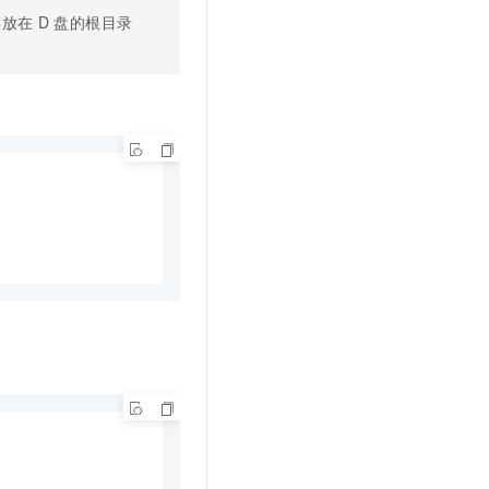
t.diy 一步搞定创意建站
构建大模型应用的安全防护体系
存放在
D
盘的根目录
通过自然语言交互简化开发流程,全栈开发支持
通过阿里云安全产品对 AI 应用进行安全防护