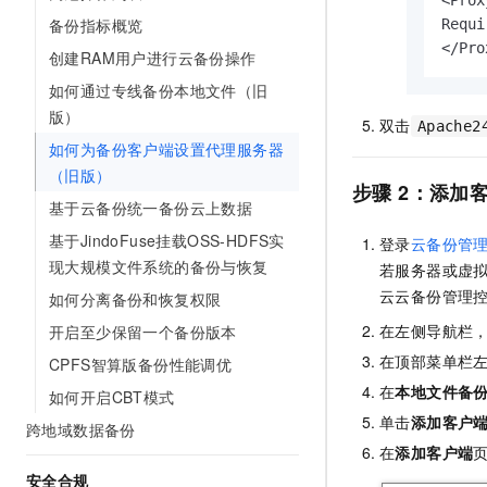
<Prox
备份指标概览
Requi
</Pro
创建RAM用户进行云备份操作
如何通过专线备份本地文件（旧
版）
双击
Apache2
如何为备份客户端设置代理服务器
（旧版）
步骤
2：添加
基于云备份统一备份云上数据
基于JindoFuse挂载OSS-HDFS实
登录
云备份管
现大规模文件系统的备份与恢复
若服务器或虚
云云备份管理
如何分离备份和恢复权限
在左侧导航栏
开启至少保留一个备份版本
在顶部菜单栏
CPFS智算版备份性能调优
在
本地文件备
如何开启CBT模式
单击
添加客户
跨地域数据备份
在
添加客户端
安全合规