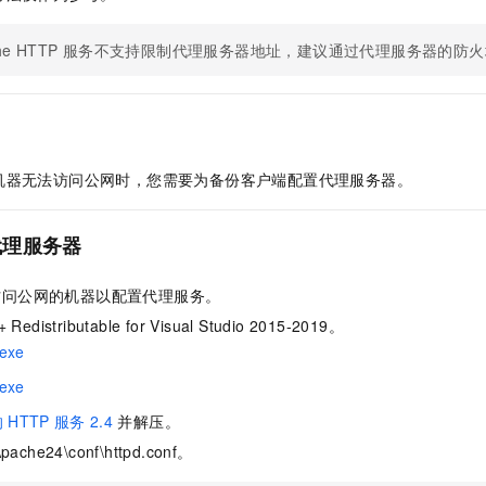
服务生态伙伴
视觉 Coding、空间感知、多模态思考等全面升级
1M上下文，专为长程任务能力而生
云工开物
企业应用
Night Plan 支持 Qwen 3.8-Max
AI 办公
NEW
Red Hat
30+ 款产品免费体验
夜间 5 折，Qwen/Meoo/TokenPlan 客户专享
AI智能应用
科研合作
che HTTP 服务不支持限制代理服务器地址，建议通过代理服务器的
ERP
堂（旗舰版）
SUSE
智能客服
AI 应用构建
大模型原生
CRM
2个月
自动承接线索
建站小程序
Qoder
大模型服务平台百炼-应用模版
OA 办公系统
HOT
NEW
面向真实软件
个人版上线、团队版降价；千问3.8-Max首发发尝鲜
丰富多元化的应用模版和解决方案
力提升
机器无法访问公网时，您需要为备份客户端配置代理服务器。
财税管理
模板建站
万有无界
大模型服务平台百炼-智能体
400电话
定制建站
的模型效果
灵活可视化地构建企业级 Agent
代理服务器
方案
广告营销
模板小程序
秒悟
人工智能平台 PAI
访问公网的机器以配置代理服务。
定制小程序
云端极速 AI 
新一代 AI 视频生成模型，深度适配广告营销等场景
AI Native 的算法工程平台，一站式完成建模、训练、推理服务部署
+ Redistributable for Visual Studio 2015-2019。
APP 开发
.exe
建站系统
.exe
的
HTTP
服务
2.4
并解压。
AI 应用
10分钟微调：让0.6B模型媲美235B模型
多模态数据信
pache24\conf\httpd.conf
。
依托云原生高可用架构,实现Dify私有化部署
用1%尺寸在特定领域达到大模型90%以上效果