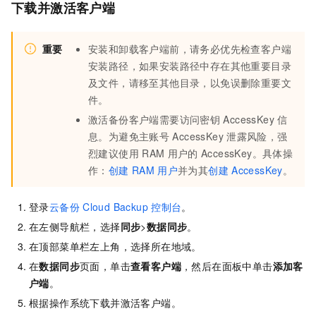
下载并激活客户端
重要
安装和卸载客户端前，请务必优先检查客户端
安装路径，如果安装路径中存在其他重要目录
及文件，请移至其他目录，以免误删除重要文
件。
激活备份客户端需要访问密钥
AccessKey
信
息。为避免主账号
AccessKey
泄露风险，强
烈建议使用
RAM
用户的
AccessKey。具体操
作：
创建
RAM
用户
并为其
创建
AccessKey
。
登录
云备份
Cloud Backup
控制台
。
在左侧导航栏，选择
同步
>
数据同步
。
在顶部菜单栏左上角，选择所在地域。
在
数据同步
页面，单击
查看客户端
，然后在面板中单击
添加客
户端
。
根据操作系统下载并激活客户端。