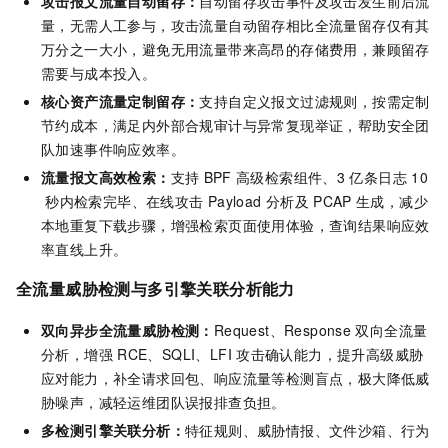
攻击报文流量自动留存：
自动留存攻击事件及攻击发生前后流
量，无需人工参与，攻击流量自动留存相比全流量留存仅有其
万分之一大小，避免无用流量带来高昂的存储费用，兼顾留存
需要与成本投入。
核心资产流量定制留存：
支持自定义报文过滤规则，按需定制
节约成本，满足内外部合规审计与异常复现举证，帮助安全团
队加速事件响应效率。
流量报文高效检索：
支持
BPF
高级检索组件、3
亿条日志
10
秒内检索完毕、在线攻击
Payload
分析及
PCAP
生成，减少
本地重复下载步骤，增强检索页面使用体验，查询结果响应效
率直线上升。
全流量威胁检测与多引擎关联分析能力
双向异步全流量威胁检测：
Request、Response
双向全流量
分析，增强
RCE、SQLI、LFI
攻击确认能力，提升高级威胁
应对能力，补全请求回包、响应流量等检测盲点，极大降低威
胁噪声，减轻运维团队误报排查负担。
多检测引擎关联分析：
特征规则、威胁情报、文件沙箱、行为