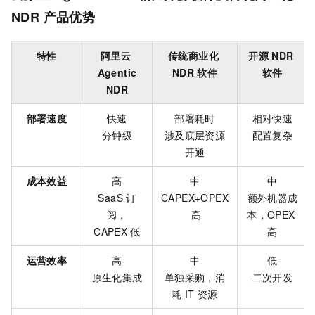
NDR
产品优势
特性
阿里云
传统商业化
开源
NDR
Agentic
NDR
软件
软件
NDR
部署速度
快速
部署耗时
相对快速
分钟级
涉及底层资源
配置复杂
开通
成本效益
高
中
中
SaaS
订
CAPEX+OPEX
额外机器成
阅，
高
本，OPEX
CAPEX
低
高
运营效率
高
中
低
原生化集成
单独采购，消
二次开发
耗
IT
资源