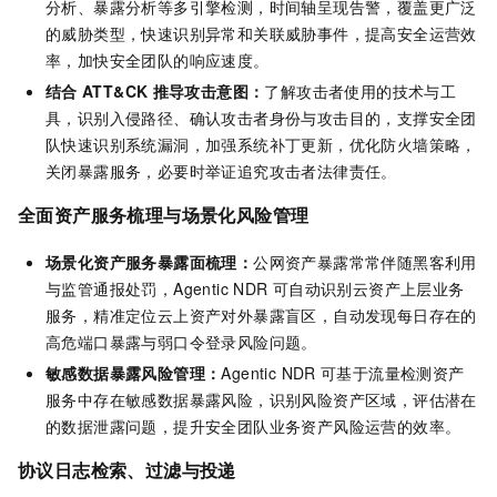
分析、暴露分析等多引擎检测，时间轴呈现告警，覆盖更广泛
的威胁类型，快速识别异常和关联威胁事件，提高安全运营效
率，加快安全团队的响应速度。
结合
ATT&CK
推导攻击意图：
了解攻击者使用的技术与工
具，识别入侵路径、确认攻击者身份与攻击目的，支撑安全团
队快速识别系统漏洞，加强系统补丁更新，优化防火墙策略，
关闭暴露服务，必要时举证追究攻击者法律责任。
全面资产服务梳理与场景化风险管理
场景化资产服务暴露面梳理：
公网资产暴露常常伴随黑客利用
与监管通报处罚，Agentic NDR
可自动识别云资产上层业务
服务，精准定位云上资产对外暴露盲区，自动发现每日存在的
高危端口暴露与弱口令登录风险问题。
敏感数据暴露风险管理：
Agentic NDR
可基于流量检测资产
服务中存在敏感数据暴露风险，识别风险资产区域，评估潜在
的数据泄露问题，提升安全团队业务资产风险运营的效率。
协议日志检索、过滤与投递