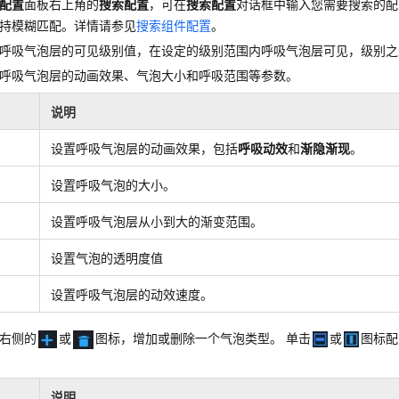
配置
面板右上角的
搜索配置
，可在
搜索配置
对话框中输入您需要搜索的配
持模糊匹配。详情请参见
搜索组件配置
。
呼吸气泡层的可见级别值，在设定的级别范围内呼吸气泡层可见，级别之
呼吸气泡层的动画效果、气泡大小和呼吸范围等参数。
说明
设置呼吸气泡层的动画效果，包括
呼吸动效
和
渐隐渐现
。
设置呼吸气泡的大小。
设置呼吸气泡层从小到大的渐变范围。
设置气泡的透明度值
设置呼吸气泡层的动效速度。
右侧的
或
图标，增加或删除一个气泡类型。 单击
或
图标配
说明