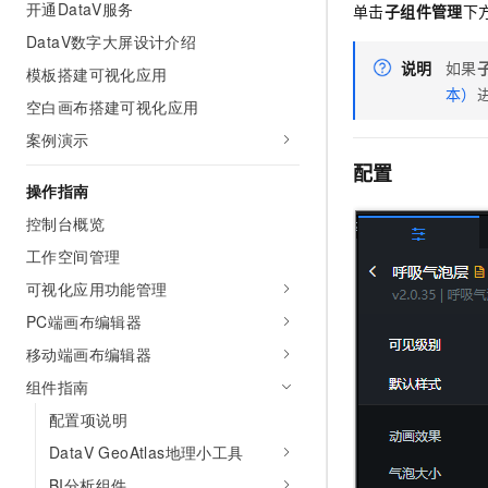
开通DataV服务
单击
子组件管理
下
AI 产品 免费试用
网络
安全
云开发大赛
Tableau 订阅
DataV数字大屏设计介绍
1亿+ 大模型 tokens 和 
可观测
入门学习赛
说明
如果
中间件
AI空中课堂在线直播课
模板搭建可视化应用
140+云产品 免费试用
大模型服务
本）
空白画布搭建可视化应用
上云与迁云
产品新客免费试用，最长1
数据库
生态解决方案
案例演示
千问AI平台-Token Plan
企业出海
大模型ACA认证体验
大数据计算
配置
助力企业全员 AI 认知与能
行业生态解决方案
操作指南
政企业务
媒体服务
千问AI平台-模型体验
开发者生态解决方案
控制台概览
在线体验全尺寸、多种模态
企业服务与云通信
工作空间管理
AI 开发和 AI 应用解决
Happy 系列大模型
可视化应用功能管理
域名与网站
PC端画布编辑器
终端用户计算
移动端画布编辑器
Serverless
大模型解决方案
组件指南
配置项说明
开发工具
快速部署 Dify，高效搭建 
DataV GeoAtlas地理小工具
迁移与运维管理
BI分析组件