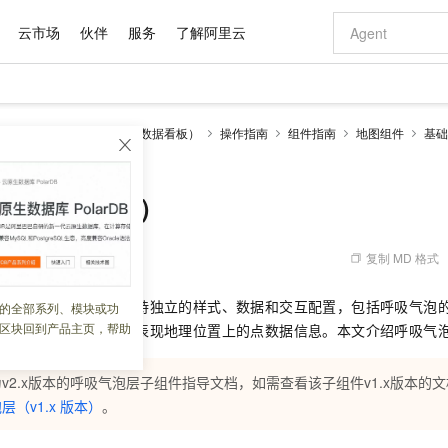
云市场
伙伴
服务
了解阿里云
AI 特惠
数据与 API
成为产品伙伴
企业增值服务
最佳实践
价格计算器
AI 场景体
基础软件
产品伙伴合
阿里云认证
市场活动
配置报价
大模型
视化
DataV-Board 6.0 （数据看板）
操作指南
组件指南
地图组件
基础
自助选配和估算价格
版本）
新方式
域名与网站
睿译宝，AI翻译排版一步到位
智启 AI 普惠权益
产品生态集成认证中心
企业支持计划
云上春晚
千问官方 MaaS 平台，为开发者和 Agent 而生，新用户赠送 1 亿 + tokens 额度
云服务器 EC
Qwen Aud
AI Coding
阿里云Maa
2026 阿里云
为企业打
数据集
Windows
大模型认证
模型
NEW
NEW
交付可用成果
值低价云产品抢先购
提供智能易用的域名与建站服务
上传文档即自动完成翻译和格式还原
至高享 1亿+免费 tokens，加速 Al 应用落地
安全可靠、弹
智能编程，一键
产品生态伙伴
专家技术服务
云上奥运之旅
弹性计算合作
阿里云中企出
手机三要素
宝塔 Linux
全部认证
（v2.x版本）
价格优势
有专属领域专家
对象存储 OSS
GLM-5.2：长任务时代开源旗舰模型
阿里云 OPC 创新助力计划
云数据库 RD
即刻拥有 DeepS
AI 电商营销
产品生态伙伴工作台
企业增值服务台
云栖战略参考
云存储合作计
云栖大会
身份实名认证
CentOS
训练营
推动算力普惠，释放技术红利
的大模型服务
最高返9万
多领域专家智能体,一键组建 AI 虚拟交付团队
至高百万元 Token 补贴，加速一人公司成长
稳定、安全、高性价比、高性能的云存储服务
真正可用的 1M 上下文,一次完成代码全链路开发
轻松解锁专属 Dee
从图文生成到
复制 MD 格式
 10:22:52
云上的中国
数据库合作计
活动全景
短信
Docker
图片和
站式影视创作平台
人工智能平台 PAI
Hermes Agent，打造自进化智能体
Token Plan 模型订阅计划
Qoder
5 分钟轻松部署
AI 广告创作
企业成长
大模型
NEW
信息公告
看见新力量
云网络合作计
OCR 文字识别
JAVA
级电脑
证享300元代金券
可视化编排打通从文字构思到成片全链路闭环
一站式AI开发、训练和推理服务
自主进化，持久记忆，越用越聪明
Qwen3.8-Max 首发尝鲜，限时加量 10 倍，夜间低至2折
面向真实软件
图文、视频一
平面地图的子组件，支持独立的样式、数据和交互配置，包括呼吸气泡
的全部系列、模块或功
Kimi-K3
HappyHors
NEW
魔搭 Mode
loud
服务实践
官网公告
区块回到产品主页，帮助
能够以呼吸气泡的形式表现地理位置上的点数据信息。本文介绍呼吸气
Kimi 最新旗舰模型，长程编程与推理利器
让文字生成流
金融模力时刻
Salesforce O
版
发票查验
全能环境
Qoder CN
Claude Code + GStack 打造工程团队
千问办公，限时限量积分加倍
云原生数据库 P
低代码高效构
AI 建站
NEW
作计划
计划
创新中心
魔搭 ModelSc
健康状态
让AI从“聊天伙伴”进化为能干活的“数字员工”
覆盖公网/内网、递归/权威、移动APP等全场景解析服务
安装技能 GStack，拥有专属 AI 工程团队
你的AI工作搭子，覆盖日常办公高频场景
基于千问大模型等，支持代码智能生成、研发智能问答
0 代码专业建
客户案例
天气预报查询
操作系统
Deepseek-v4-pro
HappyHors
态合作计划
v2.x版本的呼吸气泡层子组件指导文档，如需查看该子组件v1.x版本的
态智能体模型
旗舰 MoE 大模型，百万上下文与顶尖推理能力
图生视频，流
Compute
同享
容器服务 Kubernetes 版 ACK
万小智 AI 建站低至 15元/月
云防火墙
AI 短剧/漫剧
层（v1.x
版本）
。
快递物流查询
WordPress
成为服务伙
高校合作
式云数据仓库
点，立即开启云上创新
提供一站式管理容器应用的 K8s 服务
送.CN域名，送备案服务码
云原生的云上
AI助力短剧
GLM-5.2
Wan2.7-T
Ubuntu