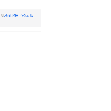
文戏情感细腻自然，动作戏激烈拳拳到肉，实现更强表演能力
支持中英文自由切换，具备更强的噪声鲁棒性
云聚AI 严选权益
SSL 证书
，一键激活高效办公新体验
精选AI产品，从模型到应用全链提效
堡垒机
参见
地图容器（v2.x
版
AI 用量加速计划
应用
防火墙
、识别商机，让客服更高效、服务更出色。
新老同享，达量后返
千问办公
主机安全
NEW
的智能体编程平台
一站式AI生产力平台
AI 应用及服务市场
伶鹊
企业级人与Agent协作平台，接入和调度多个数字员工
智能客服平台，对话机器人、对话分析、智能外呼
AI 应用
大模型服务平台百炼 - 全妙
大模型
应用创作平台
多模态内容创作工具，已接入 DeepSeek
自然语言处理
数据标注
机器学习
息提取
与 AI 智能体进行实时音视频通话
从文本、图片、视频中提取结构化的属性信息
构建支持视频理解的 AI 音视频实时通话应用