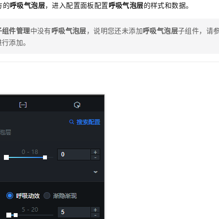
服务生态伙伴
视觉 Coding、空间感知、多模态思考等全面升级
1M上下文，专为长程任务能力而生
方的
呼吸气泡层
，进入配置面板配置
呼吸气泡层
的样式和数据。
云工开物
企业应用
Night Plan 支持 Qwen 3.8-Max
AI 办公
NEW
Red Hat
30+ 款产品免费体验
夜间 5 折，Qwen/Meoo/TokenPlan 客户专享
AI智能应用
科研合作
ERP
子组件管理
中没有
呼吸气泡层
，说明您还未添加
呼吸气泡层
子组件，请
堂（旗舰版）
SUSE
智能客服
AI 应用构建
大模型原生
进行添加。
CRM
2个月
自动承接线索
建站小程序
Qoder
大模型服务平台百炼-应用模版
OA 办公系统
HOT
NEW
面向真实软件
个人版上线、团队版降价；千问3.8-Max首发发尝鲜
丰富多元化的应用模版和解决方案
力提升
财税管理
模板建站
万有无界
大模型服务平台百炼-智能体
400电话
定制建站
的模型效果
灵活可视化地构建企业级 Agent
方案
广告营销
模板小程序
秒悟
人工智能平台 PAI
定制小程序
云端极速 AI 
新一代 AI 视频生成模型，深度适配广告营销等场景
AI Native 的算法工程平台，一站式完成建模、训练、推理服务部署
APP 开发
建站系统
AI 应用
10分钟微调：让0.6B模型媲美235B模型
多模态数据信
依托云原生高可用架构,实现Dify私有化部署
用1%尺寸在特定领域达到大模型90%以上效果