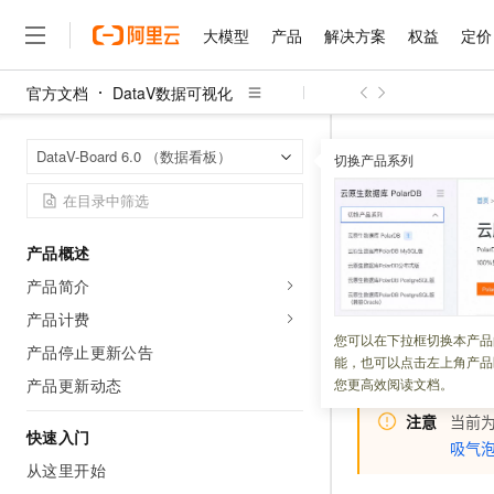
大模型
产品
解决方案
权益
定价
官方文档
DataV数据可视化
大模型
产品
解决方案
权益
定价
云市场
伙伴
服务
了解阿里云
精选产品
精选解决方案
普惠上云
产品定价
精选商城
成为销售伙伴
售前咨询
为什么选择阿里云
千问AI平台
DataV数据可
首页
DataV-Board 6.0 （数据看板）
了解云产品的定价详情
切换产品系列
呼吸气泡层（v2.x
大模型服务平台百炼
千问办公，解锁你的工作
普惠上云 官方力荐
分销伙伴
在线服务
网站建设
什么是云计算
大
大模型服务与应用平台
企业级Agent产品，直接
云服务器38元/年起，超
咨询伙伴
多端小程序
技术领先
呼吸气泡层
云上成本管理
售后服务
千问大模型
Agency Agents：拥
官方推荐返现计划
大模型
大模型
精选产品
精选解决方案
Salesforce 国际版订阅
稳定可靠
产品概述
管理和优化成本
多元化、高性能、安全可靠
推荐新用户得奖励，单订单
销售伙伴合作计划
自助服务
产品简介
更新时间：
2020-12-15
友盟天域
安全合规
人工智能与机器学习
AI
文本生成
无影云电脑
HappyHorse 打造一
云工开物
无影生态合作计划
在线服务
产品计费
观测云
分析师报告
随时随地安全接入的云上超
高校专属算力普惠，学生认
计算
互联网应用开发
呼吸气泡层是基础
您可以在下拉框切换本产品
Qwen3.8-Max
HOT
产品停止更新公告
Salesforce On Alibaba C
工单服务
能，也可以点击左上角产品
型以及经纬度等，
智能体时代全能旗舰模型
Tuya 物联网平台阿里云
研究报告与白皮书
云解析DNS
快速拥有专属 OpenClaw
Consulting Partner 合
大数据
容器
产品更新动态
您更高效阅读文档。
免费试用
短信专区
蓝凌 OA
Qwen3.7-Plus
AI 大模型销售与服务生
注意
当前为
现代化应用
存储
天池大赛
能看、能想、能动手的多模
快速入门
云原生大数据计算服务 Max
解决方案免费试用 新老
吸气泡
电子合同
面向分析的企业级SaaS模
最高领取价值200元试用
从这里开始
安全
网络与CDN
AI 算法大赛
Qwen3-VL-Plus
畅捷通