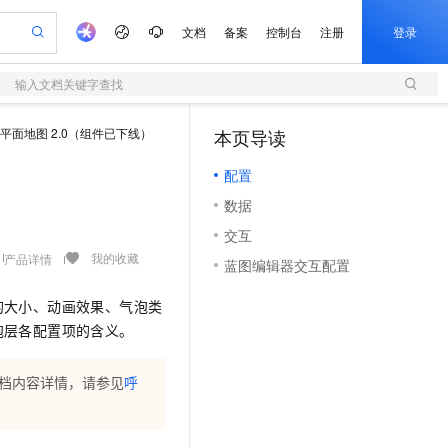
文档
备案
控制台
注册
登录
输入文档关键字查找
验
作计划
器
AI 活动
专业服务
服务伙伴合作计划
开发者社区
加入我们
服务平台百炼
阿里云 OPC 创新助力计划
平面地图 2.0（组件已下线）
本页导读
（1）
一站式生成采购清单，支持单品或批量购买
S
io：打造专属 AI 语音助手
S产品伙伴计划（繁花）
峰会
造的大模型服务与应用开发平台
轻量应用服务器
一句话生成原生可编辑精美 PPT 文稿
AI 生产力先锋
Al MaaS 服务伙伴赋能合作
域名
博文
Careers
至高可申请百万元
配置
性可伸缩的云计算服务
开启高性价比 AI 编程新体验
Qwen-Audio-3.0-Realtime 端到端实时语音角色扮演
输入一句话想法, 轻松生成专业的 PPT
先锋实践拓展 AI 生产力的边界
快速构建应用程序和网站，即刻迈出上云第一步
Token 补贴，五大权
计划
海大会
伙伴信用分合作计划
商标
问答
社会招聘
数据
益加速 OPC 成功
S
eek-V4-Pro
数字证书管理服务（原SSL证书）
一键部署幻兽帕鲁游戏服务器
飞天发布时刻
HOT
划
备案
电子书
校园招聘
交互
pSeek-V4-Pro
视频创作，一键激活电商全链路生产力
全托管，含MySQL、PostgreSQL、SQL Server、MariaDB多引擎
实现全站HTTPS，呈现可信的WEB访问
一键购买专属联机服务器，轻松开启游戏
所见，即是所愿
更多支持
我的收藏
产品详情
划
公司注册
镜像站
蓝图编辑器交互配置
视频生成
语音识别与合成
专属 QwenPaw
短信服务
漫剧工坊：一站式动画创作平台
AI 实训营
HOT
合作伙伴培训与认证
划
上云迁移
的智能体编程平台
站生成，高效打造优质广告素材
从聊天伙伴进化为能主动干活的本地数字员工
快速生产连贯的高质量长漫剧
从基础到进阶，Agent 创客手把手教你
国内短信简单易用，安全可靠，秒级触达，全球覆盖200+国家和地区。
的大小、动画效果、气泡类
e-1.1-T2V
Qwen3-TTS-Flash
lScope
我要反馈
查询合作伙伴
泡层各配置项的含义。
畅细腻的高质量视频
离线语音合成大模型，多语言方言自适应，低延迟高稳定
n Alibaba Cloud ISV 合作
代维服务
olarDB
建企业门户网站
大数据开发治理平台 DataWorks
10 分钟搭建微信、支付宝小程序
创新加速
ope
登录合作伙伴管理后台
我要建议
站，无忧落地极速上线
以可视化方式快速构建移动和 PC 门户网站
100%兼容MySQL、PostgreSQL，兼容Oracle，支持集中和分布式
高效部署网站，快速应用到小程序
Data Agent 驱动的一站式 Data+AI 开发治理平台
e-1.1-I2V
Cosyvoice-V3-Flash
文档内容详情，请参见
呼
安全
畅自然，细节丰富
高表现力语音合成大模型，语音克隆听感自然
我要投诉
上云场景组合购
伴
边界网络安全防护产品
漫剧创作，剧本、分镜、视频高效生成
覆盖90%+业务场景，专享组合折扣价
2V
VPN
Fun-ASR