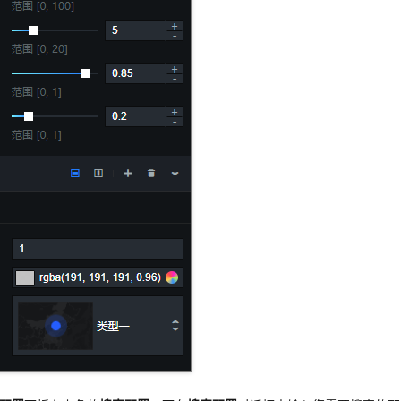
一个 AI 助手
即刻拥有 DeepSeek-R1 满血版
超强辅助，Bol
在企业官网、通讯软件中为客户提供 AI 客服
多种方案随心选，轻松解锁专属 DeepSeek