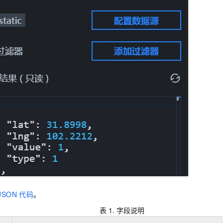
JSON
代码
。
表 1.
字段说明