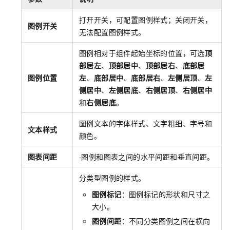
打开开关，可配置图例样式；关闭开关，
图例开关
无法配置图例样式。
图例相对于组件起始坐标的位置，可选
顶
部居左
、
顶部居中
、
顶部居右
、
底部居
图例位置
左
、
底部居中
、
底部居右
、
左侧居顶
、
左
侧居中
、
左侧居底
、
右侧居顶
、
右侧居中
和
右侧居底
。
图例文本的字体样式、文字粗细、字号和
文本样式
颜色。
图表间距
·图例和图表之间的水平间距和垂直间距。
分类型图例的样式。
图例标记
：图例标记的形状和尺寸之
大小。
图例间距
：不同分类图例之间在横向