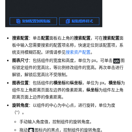
搜索配置
：单击
配置
面板右上角的
搜索配置
，可在
搜索配置
面
板中输入您需要搜索的配置项名称，快速定位到该配置项，系
统支持模糊匹配。详情请参见
搜索资产配置
。
图表尺寸
：包括组件的宽度和高度，单位为
px。可单击
图
标锁定组件的宽高比，等比例修改组件的宽高。再次单击进行
解锁，解锁后宽高比不受限制。
图表位置
：包括组件的
横坐标
和
纵坐标
，单位为
px。
横坐标
为
组件左上角距离页面左边界的像素距离，
纵坐标
为组件左上角
距离页面上边界的像素距离。
旋转角度
：以组件的中心为中心点，进行旋转，单位为度
（°）。
手动输入角度值，控制组件的旋转角度。
拖动
图标内的黑点，控制组件的旋转角度。