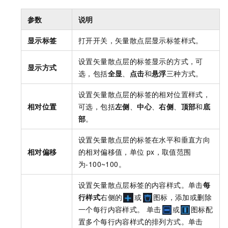
参数
说明
显示标签
打开开关，矢量散点层显示标签样式。
设置矢量散点层的标签显示的方式，可
显示方式
选，包括
全显
、
点击
和
悬浮
三种方式。
设置矢量散点层的标签的相对位置样式，
相对位置
可选，包括
左侧
、
中心
、
右侧
、
顶部
和
底
部
。
设置矢量散点层的标签在水平和垂直方向
相对偏移
的相对偏移值，单位
px，取值范围
为-100~100。
设置矢量散点层标签的内容样式。单击
每
行样式
右侧的
或
图标，添加或删除
一个每行内容样式。 单击
或
图标配
置多个每行内容样式的排列方式。单击