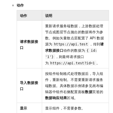
动作
动作
说明
重新请求服务端数据，上游数据处理
节点或图层节点抛出的数据将作为参
数。例如矢量散点层配置了
API
数据
请求数据接
源为
，传到
请
https://api.test
口
求数据接口
动作的数据为
{ id:
，则最终请求接口
'1'}
为
。
https://api.test?id=1
按组件绘制格式处理数据后，导入组
件，重新绘制。不需要重新请求服务
导入数据接
端数据。具体数据示例请参见画布编
口
辑器中组件右侧配置面板
数据
页签的
数据响应结果
区域。
显示
显示组件，不需要参数。