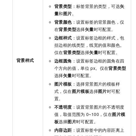
背景类型
：标签背景的类型，可选
矢
量
和
图片
。
背景颜色
：设置标签的背景颜色，仅
在
背景类型
选择
矢量
时可配置。
边框样式
：设置标签边框的样式，包
括边框的线类型，线宽的值和颜色。
仅在
背景类型
选择
矢量
时可配置。
背景样式
边框圆角
：设置标签边框的圆角在四
个方向的值，单位
px。仅在
背景类型
选择
矢量
时可配置。
图片模板
：选择背景图片的模板样
式，仅在
图片模板
选择
图片
时可配
置。
不透明度
：设置背景图片的不透明度
值，取值范围为
0~100，仅在
图片模
板
选择
图片
时可配置。
内容边距
：设置标签中的内容距离上