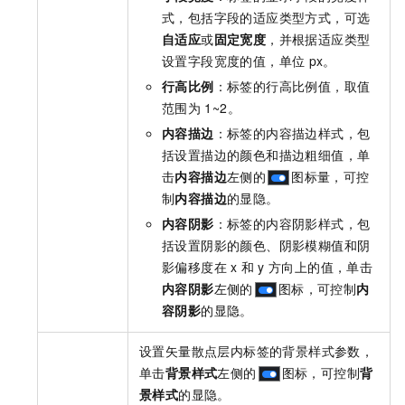
式，包括字段的适应类型方式，可选
自适应
或
固定宽度
，并根据适应类型
设置字段宽度的值，单位
px。
行高比例
：标签的行高比例值，取值
范围为
1~2。
内容描边
：标签的内容描边样式，包
括设置描边的颜色和描边粗细值，单
击
内容描边
左侧的
图标量，可控
制
内容描边
的显隐。
内容阴影
：标签的内容阴影样式，包
括设置阴影的颜色、阴影模糊值和阴
影偏移度在
x
和
y
方向上的值，单击
内容阴影
左侧的
图标，可控制
内
容阴影
的显隐。
设置矢量散点层内标签的背景样式参数，
单击
背景样式
左侧的
图标，可控制
背
景样式
的显隐。