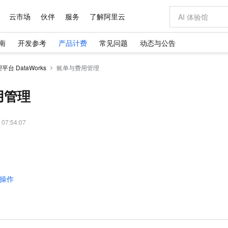
云市场
伙伴
服务
了解阿里云
南
开发参考
产品计费
常见问题
动态与公告
AI 特惠
数据与 API
成为产品伙伴
企业增值服务
最佳实践
价格计算器
AI 场景体
基础软件
产品伙伴合
阿里云认证
市场活动
配置报价
大模型
台 DataWorks
账单与费用管理
自助选配和估算价格
新方式
域名与网站
睿译宝，AI翻译排版一步到位
智启 AI 普惠权益
产品生态集成认证中心
企业支持计划
云上春晚
千问官方 MaaS 平台，为开发者和 Agent 而生，新用户赠送 1 亿 + tokens 额度
云服务器 EC
AI Coding
阿里云Maa
2026 阿里云
为企业打
数据集
Windows
大模型认证
模型
NEW
交付可用成果
值低价云产品抢先购
提供智能易用的域名与建站服务
上传文档即自动完成翻译和格式还原
至高享 1亿+免费 tokens，加速 Al 应用落地
安全可靠、弹
智能编程，一键
用管理
产品生态伙伴
专家技术服务
云上奥运之旅
弹性计算合作
阿里云中企出
手机三要素
宝塔 Linux
全部认证
价格优势
有专属领域专家
对象存储 OSS
GLM-5.2：长任务时代开源旗舰模型
阿里云 OPC 创新助力计划
云数据库 RD
即刻拥有 DeepS
AI 电商营销
产品生态伙伴工作台
企业增值服务台
云栖战略参考
云存储合作计
云栖大会
身份实名认证
CentOS
训练营
推动算力普惠，释放技术红利
的大模型服务
最高返9万
多领域专家智能体,一键组建 AI 虚拟交付团队
至高百万元 Token 补贴，加速一人公司成长
稳定、安全、高性价比、高性能的云存储服务
真正可用的 1M 上下文,一次完成代码全链路开发
轻松解锁专属 Dee
从图文生成到
 07:54:07
云上的中国
数据库合作计
活动全景
短信
Docker
图片和
站式影视创作平台
人工智能平台 PAI
Hermes Agent，打造自进化智能体
Token Plan 模型订阅计划
Qoder
5 分钟轻松部署
AI 广告创作
企业成长
大模型
NEW
信息公告
看见新力量
云网络合作计
OCR 文字识别
JAVA
级电脑
证享300元代金券
可视化编排打通从文字构思到成片全链路闭环
一站式AI开发、训练和推理服务
自主进化，持久记忆，越用越聪明
Qwen3.8-Max 首发尝鲜，限时加量 10 倍，夜间低至2折
面向真实软件
图文、视频一
Kimi-K3
HappyHors
NEW
魔搭 Mode
loud
服务实践
官网公告
Kimi 最新旗舰模型，长程编程与推理利器
让文字生成流
金融模力时刻
Salesforce O
版
发票查验
全能环境
Qoder CN
Claude Code + GStack 打造工程团队
千问办公，限时限量积分加倍
云原生数据库 P
低代码高效构
AI 建站
NEW
作计划
操作
计划
创新中心
魔搭 ModelSc
健康状态
让AI从“聊天伙伴”进化为能干活的“数字员工”
覆盖公网/内网、递归/权威、移动APP等全场景解析服务
安装技能 GStack，拥有专属 AI 工程团队
你的AI工作搭子，覆盖日常办公高频场景
基于千问大模型等，支持代码智能生成、研发智能问答
0 代码专业建
客户案例
天气预报查询
操作系统
Deepseek-v4-pro
HappyHors
态合作计划
态智能体模型
旗舰 MoE 大模型，百万上下文与顶尖推理能力
图生视频，流
Compute
同享
容器服务 Kubernetes 版 ACK
万小智 AI 建站低至 15元/月
云防火墙
AI 短剧/漫剧
快递物流查询
WordPress
成为服务伙
高校合作
式云数据仓库
点，立即开启云上创新
提供一站式管理容器应用的 K8s 服务
送.CN域名，送备案服务码
云原生的云上
AI助力短剧
GLM-5.2
Wan2.7-T
Ubuntu