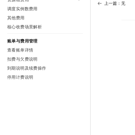
上一篇：无
AI 产品 免费试用
网络
安全
云开发大赛
调度实例数费用
Tableau 订阅
1亿+ 大模型 tokens 和 
其他费用
可观测
入门学习赛
中间件
AI空中课堂在线直播课
140+云产品 免费试用
大模型服务
核心收费场景解析
上云与迁云
产品新客免费试用，最长1
数据库
生态解决方案
千问AI平台-Token Plan
账单与费用管理
企业出海
大模型ACA认证体验
大数据计算
助力企业全员 AI 认知与能
查看账单详情
行业生态解决方案
政企业务
媒体服务
千问AI平台-模型体验
扣费与欠费说明
开发者生态解决方案
在线体验全尺寸、多种模态
到期说明及续费操作
企业服务与云通信
AI 开发和 AI 应用解决
Happy 系列大模型
停用计费说明
域名与网站
终端用户计算
Serverless
大模型解决方案
开发工具
快速部署 Dify，高效搭建 
迁移与运维管理