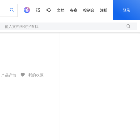
文档
备案
控制台
注册
登录
输入文档关键字查找
验
作计划
器
AI 活动
专业服务
服务伙伴合作计划
开发者社区
加入我们
服务平台百炼
阿里云 OPC 创新助力计划
一站式生成采购清单，支持单品或批量购买
S
S产品伙伴计划（繁花）
峰会
造的大模型服务与应用开发平台
Qwen Audio：打造专属 AI 语音助手
轻量应用服务器
一句话生成原生可编辑精美 PPT 文稿
AI 生产力先锋
Al MaaS 服务伙伴赋能合作
域名
博文
Careers
NEW
至高可申请百万元
性可伸缩的云计算服务
开启高性价比 AI 编程新体验
Qwen-Audio-3.0-Realtime 端到端实时语音角色扮演
输入一句话想法, 轻松生成专业的 PPT
先锋实践拓展 AI 生产力的边界
快速构建应用程序和网站，即刻迈出上云第一步
Token 补贴，五大权
计划
海大会
伙伴信用分合作计划
商标
问答
社会招聘
益加速 OPC 成功
S
eek-V4-Pro
数字证书管理服务（原SSL证书）
一键部署幻兽帕鲁游戏服务器
飞天发布时刻
HOT
划
备案
电子书
校园招聘
pSeek-V4-Pro
视频创作，一键激活电商全链路生产力
全托管，含MySQL、PostgreSQL、SQL Server、MariaDB多引擎
实现全站HTTPS，呈现可信的WEB访问
一键购买专属联机服务器，轻松开启游戏
所见，即是所愿
我的收藏
产品详情
更多支持
划
公司注册
镜像站
视频生成
语音识别与合成
专属 QwenPaw
短信服务
漫剧工坊：一站式动画创作平台
AI 实训营
HOT
合作伙伴培训与认证
划
上云迁移
的智能体编程平台
站生成，高效打造优质广告素材
从聊天伙伴进化为能主动干活的本地数字员工
快速生产连贯的高质量长漫剧
从基础到进阶，Agent 创客手把手教你
国内短信简单易用，安全可靠，秒级触达，全球覆盖200+国家和地区。
e-1.1-T2V
Qwen3-TTS-Flash
lScope
我要反馈
查询合作伙伴
畅细腻的高质量视频
离线语音合成大模型，多语言方言自适应，低延迟高稳定
n Alibaba Cloud ISV 合作
代维服务
olarDB
建企业门户网站
大数据开发治理平台 DataWorks
10 分钟搭建微信、支付宝小程序
创新加速
ope
登录合作伙伴管理后台
我要建议
站，无忧落地极速上线
以可视化方式快速构建移动和 PC 门户网站
100%兼容MySQL、PostgreSQL，兼容Oracle，支持集中和分布式
高效部署网站，快速应用到小程序
Data Agent 驱动的一站式 Data+AI 开发治理平台
e-1.1-I2V
Cosyvoice-V3-Flash
安全
畅自然，细节丰富
高表现力语音合成大模型，语音克隆听感自然
我要投诉
上云场景组合购
伴
边界网络安全防护产品
漫剧创作，剧本、分镜、视频高效生成
覆盖90%+业务场景，专享组合折扣价
2V
VPN
Fun-ASR