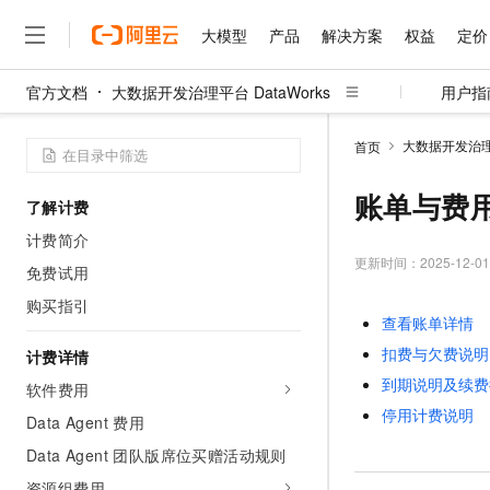
大模型
产品
解决方案
权益
定价
官方文档
大数据开发治理平台 DataWorks
用户指
大模型
产品
解决方案
权益
定价
云市场
伙伴
服务
了解阿里云
精选产品
精选解决方案
普惠上云
产品定价
精选商城
成为销售伙伴
售前咨询
为什么选择阿里云
千问AI平台
大数据开发治理平
首页
了解云产品的定价详情
大模型服务平台百炼
千问办公，解锁你的工作
普惠上云 官方力荐
分销伙伴
在线服务
网站建设
什么是云计算
大
大模型服务与应用平台
企业级Agent产品，直接
云服务器38元/年起，超
账单与费
了解计费
咨询伙伴
多端小程序
技术领先
云上成本管理
售后服务
千问大模型
Agency Agents：拥
官方推荐返现计划
大模型
计费简介
大模型
精选产品
精选解决方案
Salesforce 国际版订阅
稳定可靠
管理和优化成本
多元化、高性能、安全可靠
推荐新用户得奖励，单订单
更新时间：
2025-12-01
销售伙伴合作计划
免费试用
自助服务
友盟天域
安全合规
人工智能与机器学习
AI
文本生成
无影云电脑
HappyHorse 打造一
云工开物
购买指引
无影生态合作计划
在线服务
查看账单详情
观测云
分析师报告
随时随地安全接入的云上超
高校专属算力普惠，学生认
计算
互联网应用开发
Qwen3.8-Max
HOT
扣费与欠费说明
Salesforce On Alibaba C
工单服务
计费详情
智能体时代全能旗舰模型
Tuya 物联网平台阿里云
研究报告与白皮书
云解析DNS
快速拥有专属 OpenClaw
Consulting Partner 合
大数据
容器
到期说明及续费
软件费用
免费试用
短信专区
蓝凌 OA
Qwen3.7-Plus
停用计费说明
AI 大模型销售与服务生
Data Agent 费用
现代化应用
存储
天池大赛
能看、能想、能动手的多模
云原生大数据计算服务 Max
解决方案免费试用 新老
电子合同
Data Agent 团队版席位买赠活动规则
面向分析的企业级SaaS模
最高领取价值200元试用
安全
网络与CDN
AI 算法大赛
Qwen3-VL-Plus
畅捷通
资源组费用