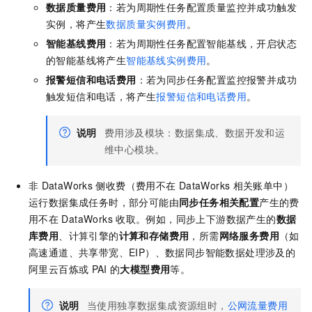
数据质量费用
：若为周期性任务配置质量监控并成功触发
实例，将产生
数据质量实例费用
。
智能基线费用
：若为周期性任务配置智能基线，开启状态
的智能基线将产生
智能基线实例费用
。
报警短信和电话费用
：若为同步任务配置监控报警并成功
触发短信和电话，将产生
报警短信和电话费用
。
说明
费用涉及模块：数据集成、数据开发和运
维中心模块。
非
DataWorks
侧收费（费用不在
DataWorks
相关账单中）
运行数据集成任务时，部分可能由
同步任务相关配置
产生的费
用不在
DataWorks
收取。例如，同步上下游数据产生的
数据
库费用
、计算引擎的
计算和存储费用
，所需
网络服务费用
（如
高速通道、共享带宽、EIP）、数据同步智能数据处理涉及的
阿里云百炼或
PAI
的
大模型费用
等。
说明
当使用独享数据集成资源组时，
公网流量费用