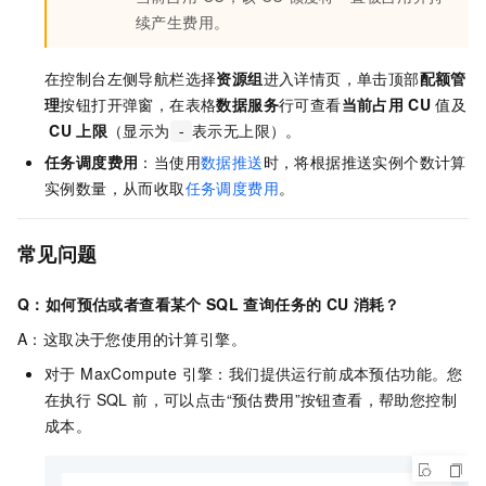
续产生费用。
在控制台左侧导航栏选择
资源组
进入详情页，单击顶部
配额管
理
按钮打开弹窗，在表格
数据服务
行可查看
当前占用
CU
值及
CU
上限
（显示为
表示无上限）。
-
任务调度费用
：当使用
数据推送
时，将根据推送实例个数计算
实例数量，从而收取
任务调度费用
。
常见问题
Q：如何预估或者查看某个
SQL
查询任务的
CU
消耗？
A：这取决于您使用的计算引擎。
对于 MaxCompute 引擎：我们提供运行前成本预估功能。您
在执行 SQL 前，可以点击“预估费用”按钮查看，帮助您控制
成本。