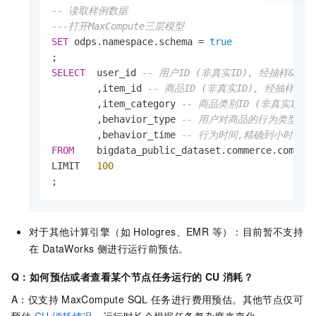
-- 读取样例数据
---打开MaxCompute三层模型
SET
 odps.namespace.schema 
=
true
SELECT
  user_id 
-- 用户ID (非真实ID), 经抽样&
        ,item_id 
-- 商品ID (非真实ID), 经抽样
        ,item_category 
-- 商品类别ID (非真实ID
        ,behavior_type 
-- 用户对商品的行为类型,包括浏
        ,behavior_time 
-- 行为时间,精确到小时级别
FROM
    bigdata_public_dataset.commerce.commerc
LIMIT   
100
;
对于其他计算引擎（如 Hologres、EMR 等）：目前暂不支持
在 DataWorks 侧进行运行前预估。
Q：如何预估或者查看某个节点任务运行的
CU
消耗？
A：仅支持
MaxCompute SQL
任务进行费用预估。其他节点仅可
预估
CU
消耗情况
，运行时长会根据任务复杂度来变化。