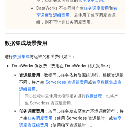
DataWorks
不会同时产生
任务调度费用
和
独
享调度资源组费用
。若使用了独享调度资源
组，则不再计算任务调度费用。
数据集成场景费用
进行
数据集成
与运维的相关费用如下：
DataWorks
侧收费（费用在
DataWorks
相关账单中）
资源组费用
：数据同步任务依赖资源组进行。根据资源组
不同，将产生
Serverless
资源组费用
或
独享数据集成资
源组费用
。
同步过程中若使用大模型服务进行
数据处理
，也将产
生
Serverless
资源组费用。
任务调度费用
：若同步任务发布至生产环境调度运行，将
产生
任务调度费用
（使用
Serverless
资源组时）或
独享
调度资源组费用
（使用独享资源组时）。