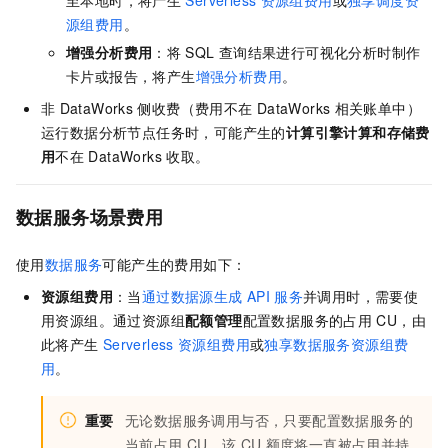
至本地时，将产生
Serverless
资源组费用
或
独享调度资
源组费用
。
增强分析费用
：将
SQL
查询结果进行可视化分析时制作
卡片或报告，将产生
增强分析费用
。
非
DataWorks
侧收费（费用不在
DataWorks
相关账单中）
运行数据分析节点任务时，可能产生的
计算引擎计算和存储费
用
不在
DataWorks
收取。
数据服务场景费用
使用
数据服务
可能产生的费用如下：
资源组费用
：当
通过数据源生成
API
服务
并调用时，需要使
用资源组。通过资源组
配额管理
配置数据服务的占用
CU，由
此将产生
Serverless
资源组费用
或
独享数据服务资源组费
用
。
重要
无论数据服务调用与否，只要配置数据服务的
当前占用
CU，该
CU
额度将一直被占用并持