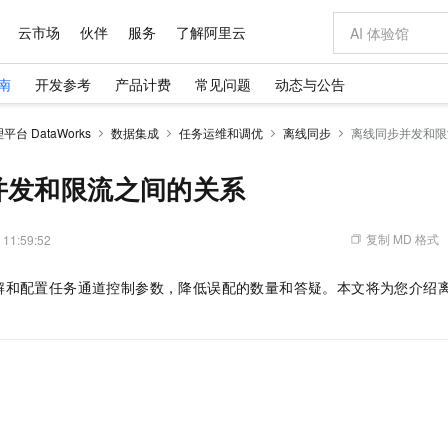
云市场
伙伴
服务
了解阿里云
南
开发参考
产品计费
常见问题
动态与公告
AI 特惠
数据与 API
成为产品伙伴
企业增值服务
最佳实践
价格计算器
AI 场景体
基础软件
产品伙伴合
阿里云认证
市场活动
配置报价
大模型
台 DataWorks
数据集成
任务运维和调优
离线同步
离线同步并发和限
自助选配和估算价格
步到位
域名与网站
智启 AI 普惠权益
产品生态集成认证中心
企业支持计划
云上春晚
Qwen Audio：打造专属 AI 语音助手
千问官方 MaaS 平台，为开发者和 Agent 而生，新用户赠送 1 亿 + tokens 额度
云服务器 EC
一句话生成原生
AI Coding
阿里云Maa
2026 阿里云
为企业打
数据集
Windows
大模型认证
模型
NEW
NEW
格式还原
值低价云产品抢先购
提供智能易用的域名与建站服务
至高享 1亿+免费 tokens，加速 Al 应用落地
Qwen-Audio-3.0-Realtime 端到端实时语音角色扮演
安全可靠、弹
输入一句话想法,
智能编程，一键
并发和限流之间的关系
产品生态伙伴
专家技术服务
云上奥运之旅
弹性计算合作
阿里云中企出
手机三要素
宝塔 Linux
全部认证
价格优势
开源旗舰模型
对象存储 OSS
即刻拥有 DeepSeek-V4-Pro
阿里云 OPC 创新助力计划
云数据库 RD
一键部署幻兽
AI 电商营销
产品生态伙伴工作台
企业增值服务台
云栖战略参考
云存储合作计
云栖大会
身份实名认证
CentOS
训练营
推动算力普惠，释放技术红利
的大模型服务
最高返9万
真正可用的 1M 上下文,一次完成代码全链路开发
轻松解锁专属 DeepSeek-V4-Pro
至高百万元 Token 补贴，加速一人公司成长
稳定、安全、高性价比、高性能的云存储服务
一键购买专属
从图文生成到
复制 MD 格式
 11:59:52
云上的中国
数据库合作计
活动全景
短信
Docker
图片和
自进化智能体
人工智能平台 PAI
5 分钟轻松部署专属 QwenPaw
Token Plan 模型订阅计划
Qoder
高效搭建 AI
AI 广告创作
企业成长
大模型
NEW
HOT
信息公告
解和配置任务通道控制参数，降低误配的数量和答疑。本文将为您介绍
看见新力量
云网络合作计
OCR 文字识别
JAVA
级电脑
越聪明
证享300元代金券
一站式AI开发、训练和推理服务
Qwen3.8-Max 首发尝鲜，限时加量 10 倍，夜间低至2折
从聊天伙伴进化为能主动干活的本地数字员工
面向真实软件
图文、视频一
Kimi-K3
HappyHors
NEW
魔搭 Mode
loud
服务实践
官网公告
Kimi 最新旗舰模型，长程编程与推理利器
让文字生成流
金融模力时刻
Salesforce O
版
发票查验
全能环境
Qoder CN
Claude Code + GStack 打造工程团队
千问办公，限时限量积分加倍
云原生数据库 P
低代码高效构
AI 建站
NEW
作计划
计划
创新中心
魔搭 ModelSc
健康状态
让AI从“聊天伙伴”进化为能干活的“数字员工”
覆盖公网/内网、递归/权威、移动APP等全场景解析服务
安装技能 GStack，拥有专属 AI 工程团队
你的AI工作搭子，覆盖日常办公高频场景
基于千问大模型等，支持代码智能生成、研发智能问答
0 代码专业建
客户案例
天气预报查询
操作系统
Deepseek-v4-pro
HappyHors
态合作计划
态智能体模型
旗舰 MoE 大模型，百万上下文与顶尖推理能力
图生视频，流
Compute
同享
容器服务 Kubernetes 版 ACK
万小智 AI 建站低至 15元/月
云防火墙
AI 短剧/漫剧
快递物流查询
WordPress
成为服务伙
高校合作
式云数据仓库
点，立即开启云上创新
提供一站式管理容器应用的 K8s 服务
送.CN域名，送备案服务码
云原生的云上
AI助力短剧
GLM-5.2
Wan2.7-T
Ubuntu