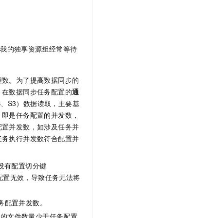
文戏情感细腻自然，动作戏激烈拳拳到肉，实现更强表演能力
支持中英文自由切换，具备更强的噪声鲁棒性
云聚AI 严选权益
SSL 证书
，一键激活高效办公新体验
精选AI产品，从模型到应用全链提效
堡垒机
AI 用量加速计划
应用
防火墙
么我的独享资源组经常等待
、识别商机，让客服更高效、服务更出色。
新老同享，达量后返
千问办公
主机安全
NEW
的智能体编程平台
一站式AI生产力平台
程数。为了提高数据同步的
AI 应用及服务市场
：在数据同步任务配置的
通
伶鹊
S、S3）数据读取，主要基
企业级人与Agent协作平台，接入和调度多个数字员工
智能客服平台，对话机器人、对话分析、智能外呼
AI 应用
：即是任务配置的并发数，
大模型服务平台百炼 - 全妙
配置并发数，如涉及任务并
大模型
应用创作平台
多模态内容创作工具，已接入 DeepSeek
任务执行并发数符合配置并
自然语言处理
数据标注
没有配置切分键
配置无效，导致任务无法将
机器学习
息提取
与 AI 智能体进行实时音视频通话
任务配置并发数。
从文本、图片、视频中提取结构化的属性信息
构建支持视频理解的 AI 音视频实时通话应用
取的文件数量少于任务配置