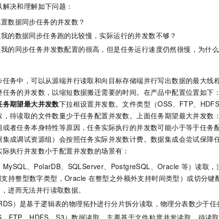
服务生态伙伴
视觉 Coding、空间感知、多模态思考等全面升级
1M上下文，专为长程任务能力而生
云工开物
以解决和理解如下问题：
企业应用
Night Plan 支持 Qwen 3.8-Max
AI 办公
NEW
Red Hat
30+ 款产品免费体验
夜间 5 折，Qwen/Meoo/TokenPlan 客户专享
AI智能应用
配置数据同步任务的并发数？
科研合作
ERP
堂（旗舰版）
SUSE
么我的数据同步任务跑的比较慢，实际运行的并发数不够？
智能客服
AI 应用构建
大模型原生
CRM
么我的同步任务并发数配置的很高，但是任务运行速度仍然很慢，为什
2个月
自动承接线索
建站小程序
Qoder
大模型服务平台百炼-应用模版
OA 办公系统
HOT
NEW
面向真实软件
个人版上线、团队版降价；千问3.8-Max首发发尝鲜
丰富多元化的应用模版和解决方案
力提升
步任务中，可以从源端并行读取和向目标存储端并行写出数据的最大线
财税管理
模板建站
整任务的并发数，以缩短数据搬迁需要的时间。在产品中配置位置如下
万有无界
大模型服务平台百炼-智能体
400电话
定制建站
任务期望最大并发数
下拉框设置并发数。文件类型（OSS、FTP、HDF
的模型效果
灵活可视化地构建企业级 Agent
取，待读取的文件数量少于任务配置并发数。上面任务期望最大并发数
方案
广告营销
模板小程序
秒悟
人工智能平台 PAI
组或者任务本身特性等原因，任务实际执行的并发数可能小于等于任务
定制小程序
云端极速 AI 
新一代 AI 视频生成模型，深度适配广告营销等场景
AI Native 的算法工程平台，一站式完成建模、训练、推理服务部署
据集成调试资源组）会按照任务实际并发数计费。数据集成会尝试保障
实际执行并发数小于配置并发数的场景有：
APP 开发
如
MySQL、PolarDB、SQLServer、PostgreSQL、Oracle
等）读取，
建站系统
分列支持整型数字类型，Oracle
在整型之外额外支持时间类型）或切分键
分，进而无法并行读取数据。
AI 应用
10分钟微调：让0.6B模型媲美235B模型
多模态数据信
-X（DRDS）是基于逻辑表的物理拓扑进行分片拆分读取，物理分表数少于
依托云原生高可用架构,实现Dify私有化部署
用1%尺寸在特定领域达到大模型90%以上效果
S、FTP、HDFS、S3）数据读取，主要基于文件粒度并发读取，待读