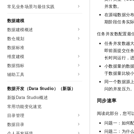
10 分钟在聊天系统中增加
并发数。
常见业务场景与最佳实践
专有云
在源端数据分
数据建模
期阶段任务实
数据建模概述
任务并发数配置最
数仓规划
任务并发数越大
数据标准
即前面提交任
维度建模
长时间运行，
数据指标
小数据量的数
于数据量比较
辅助工具
同一个数据源
数据开发（Data Studio）（新版）
问的并发压力
新版Data Studio概述
同步速率
常用功能变化速览
阅读此部分，您可
目录管理
问题一：如何
数据目录
问题二：为什
个人开发环境