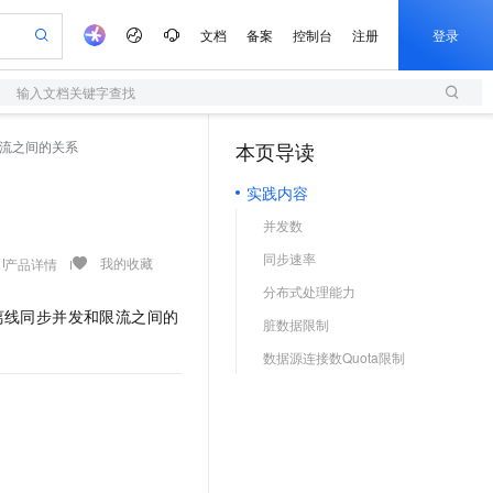
文档
备案
控制台
注册
登录
输入文档关键字查找
验
作计划
器
AI 活动
专业服务
服务伙伴合作计划
开发者社区
加入我们
服务平台百炼
阿里云 OPC 创新助力计划
流之间的关系
本页导读
（1）
一站式生成采购清单，支持单品或批量购买
S
可编辑精美 PPT 文稿
S产品伙伴计划（繁花）
峰会
造的大模型服务与应用开发平台
轻量应用服务器
Agency Agents：拥有专属领域专家
AI 生产力先锋
Al MaaS 服务伙伴赋能合作
域名
博文
Careers
至高可申请百万元
实践内容
性可伸缩的云计算服务
 轻松生成专业的 PPT
开启高性价比 AI 编程新体验
先锋实践拓展 AI 生产力的边界
快速构建应用程序和网站，即刻迈出上云第一步
多领域专家智能体,一键组建 AI 虚拟交付团队
Token 补贴，五大权
计划
海大会
伙伴信用分合作计划
商标
问答
社会招聘
并发数
益加速 OPC 成功
S
帕鲁游戏服务器
数字证书管理服务（原SSL证书）
HappyHorse 打造一站式影视创作平台
飞天发布时刻
HOT
划
备案
电子书
校园招聘
同步速率
联机服务器，轻松开启游戏
视频创作，一键激活电商全链路生产力
全托管，含MySQL、PostgreSQL、SQL Server、MariaDB多引擎
实现全站HTTPS，呈现可信的WEB访问
所见，即是所愿
可视化编排打通从文字构思到成片全链路闭环
我的收藏
产品详情
更多支持
划
公司注册
镜像站
分布式处理能力
视频生成
语音识别与合成
 智能体与工作流应用
短信服务
漫剧工坊：一站式动画创作平台
AI 实训营
离线同步并发和限流之间的
合作伙伴培训与认证
脏数据限制
划
上云迁移
的智能体编程平台
站生成，高效打造优质广告素材
通过阿里云百炼高效搭建AI应用,助力高效开发
快速生产连贯的高质量长漫剧
从基础到进阶，Agent 创客手把手教你
国内短信简单易用，安全可靠，秒级触达，全球覆盖200+国家和地区。
e-1.1-T2V
Qwen3-TTS-Flash
lScope
我要反馈
查询合作伙伴
数据源连接数Quota限制
畅细腻的高质量视频
离线语音合成大模型，多语言方言自适应，低延迟高稳定
n Alibaba Cloud ISV 合作
代维服务
olarDB
建企业门户网站
大数据开发治理平台 DataWorks
10 分钟搭建微信、支付宝小程序
创新加速
ope
登录合作伙伴管理后台
我要建议
站，无忧落地极速上线
以可视化方式快速构建移动和 PC 门户网站
100%兼容MySQL、PostgreSQL，兼容Oracle，支持集中和分布式
高效部署网站，快速应用到小程序
Data Agent 驱动的一站式 Data+AI 开发治理平台
e-1.1-I2V
Cosyvoice-V3-Flash
安全
畅自然，细节丰富
高表现力语音合成大模型，语音克隆听感自然
我要投诉
上云场景组合购
伴
边界网络安全防护产品
漫剧创作，剧本、分镜、视频高效生成
覆盖90%+业务场景，专享组合折扣价
2V
VPN
Fun-ASR