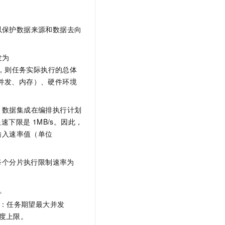
以保护数据来源和数据去向
发为
d），则任务实际执行的总体
配置（并发、内存）、硬件环境
。数据集成在编排执行计划
下限是 1MB/s。因此，
输入速率值（单位
每个分片执行限制速率为
。
：任务期望最大并发
速度上限。