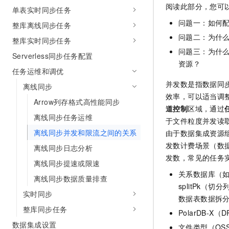
阅读此部分，您可
AI 产品 免费试用
网络
单表实时同步任务
安全
云开发大赛
Tableau 订阅
1亿+ 大模型 tokens 和 
问题一：如何
整库离线同步任务
可观测
入门学习赛
中间件
AI空中课堂在线直播课
问题二：为什
140+云产品 免费试用
整库实时同步任务
大模型服务
上云与迁云
问题三：为什
产品新客免费试用，最长1
数据库
Serverless同步任务配置
生态解决方案
资源？
千问AI平台-Token Plan
企业出海
任务运维和调优
大模型ACA认证体验
大数据计算
助力企业全员 AI 认知与能
并发数是指数据同
行业生态解决方案
离线同步
政企业务
媒体服务
效率，可以适当调
千问AI平台-模型体验
Arrow列存格式高性能同步
开发者生态解决方案
道控制
区域，通过
在线体验全尺寸、多种模态
企业服务与云通信
离线同步任务运维
于文件粒度并发读
AI 开发和 AI 应用解决
Happy 系列大模型
离线同步并发和限流之间的关系
由于数据集成资源
域名与网站
发数计费场景（数
离线同步日志分析
终端用户计算
发数，常见的任务
离线同步提速或限速
关系数据库（
Serverless
离线同步数据质量排查
大模型解决方案
splitPk（切
实时同步
开发工具
数据表数据拆
快速部署 Dify，高效搭建 
整库同步任务
PolarDB
迁移与运维管理
数据集成设置
文件类型（OS