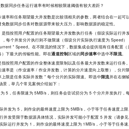
么数据同步任务运行速率有时候相较限速阈值有较大差距？
步速率和任务期望最大并发数是比较强相关的参数，两者结合在一起可
避免数据同步任务对数据源带来较大压力，影响数据源的稳定性。
）是指按照用户配置的任务期望最大并发数执行任务（假设实际运行并
urrent），每个并发分片执行则不做限速（假设分片实际执行速度为
Spee
Concurrent * Speed。在不限流的情况下，数据集成会提供现有任务
络）下最大的传输性能。即在
通道控制
区域的
同步速率
中选中
不限流
。
是指按照用户配置的作业整体速度限制以及任务最大并发数来运行任务
速率是（作业速率 / 作业并发数，计算的分片速度向上取整），分片限速
上限是任务实际并发数 * 每个分片的实际限速。即选中
限流
并在右侧
流场景，举几个常见案例介绍如下：
数为
5，任务限速为
5MB/s，则任务会尝试切分为
5
个分片并发执行，
际并发为
5，则作业的最终速度上限为
5MB/s，小于等于任务速度上限
行并发受限于数据源具体情况，实际并发可能小于配置
5
并发（请参见
实际运行并发为
1，则作业的最终速度上限为
1MB/s，小于等于任务