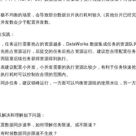
一个 AI 助手
即刻拥有 DeepSeek-R1 满血版
超强辅助，Bol
在企业官网、通讯软件中为客户提供 AI 客服
多种方案随心选，轻松解锁专属 DeepSeek
布极不均衡的场景，会导致部分数据分片执行耗时较久（其他分片已经
际并发数会少于配置并发数。
佳实践：
，任务运行需要抢占的资源越多，DataWorks
数据集成任务的资源队
务先抢占资源运行，后提交的任务后抢占资源运行。建议您合理配置任
进而阻塞后续任务获得资源得到执行。
据表建议配置小并发，小并发需要的执行资源比较少，有利于任务快速
小执行耗时可以控制在合理的范围内。
上同步任务，建议错峰运行，一方面可以均衡资源组的使用水位，另一
。
以解决和理解如下问题：
配置数据同步速率，如何理解任务限速、或不限速？
么有时候数据同步限速不生效？