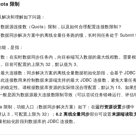
ota
限制
以解决和理解如下问题：
数据源连接数（Quota）限制，以及如何合理配置连接数限制？
么数据同步解决方案中的离线全量任务跑的慢，长时间任务处于
Submit
功能，是指：
发数：在实时数据同步任务内，向目标端写入数据的最大线程数。需要
置。目前可配置的上限为
32，默认值为
3。
持最大连接数：同步解决方案的离线全量数据初始化阶段，会基于
JDBC
。此连接数用来控制数据来源端支持的最大
JDBC
连接数，避免大量任
库的稳定性。请根据数据库资源的实际情况合理配置，默认为
15。如
一般是因为数据源最大连接数限制导致（可以尝试任务错峰运行、评估
a
限制，功能入口（数据同步解决方案）如下：在
运行资源设置
步骤中
默认 3，可配置上限为 32）；
6.2 离线全量同步
部分可设置
来源端读取
量初始化阶段到数据库的 JDBC 连接数。