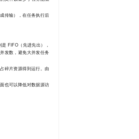
t.diy 一步搞定创意建站
构建大模型应用的安全防护体系
通过自然语言交互简化开发流程,全栈开发支持
通过阿里云安全产品对 AI 应用进行安全防护
完成传输），在任务执行后
列是
FIFO（先进先出），
务并发数，避免大并发任务
抢占碎片资源得到运行。由
方面也可以降低对数据源访