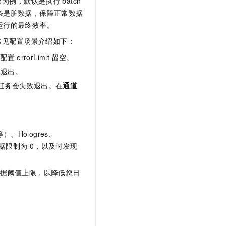
出为例，默认是执行
batch
条是脏数据，保障正常数据
运行的最终效率。
常见配置场景介绍如下：
务配置
errorLimit
留空。
败退出。
任务会失败退出。在
通道
等）、Hologres、
据限制为
0，以及时发现
数据阈值上限，以降低您日