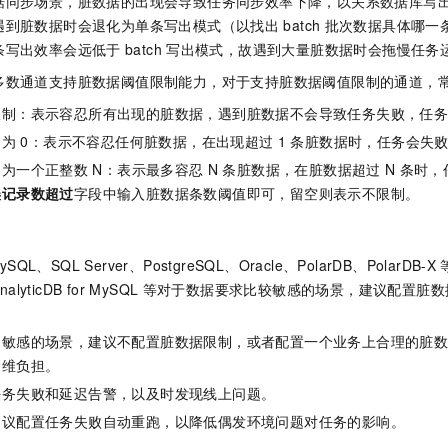
据同步场景，脏数据的出现会导致任务同步效率下降，以关系数据库写
遇到脏数据时会退化为单条写出模式（以找出
batch
批次数据具体哪一
条写出效率会远低于
batch
写出模式，故遇到大量脏数据时会拖慢任务
多数通道支持脏数据阈值限制能力，对于支持脏数据阈值限制的通道，
限制：表示容忍所有出现的脏数据，遇到脏数据不会导致任务失败，任
制为
0：表示不容忍任何脏数据，在出现超过
1
条脏数据时，任务会失
制为一个正整数
N：表示最多容忍
N
条脏数据，在脏数据超过
N
条时，
误记录数超过
字段中输入脏数据条数阈值即可，留空则表示不限制。
L、SQL Server、PostgreSQL、Oracle、PolarDB、PolarDB-X
nalyticDB for MySQL
等对于数据要求比较敏感的场景，建议配置脏数
。
不敏感的场景，建议不配置脏数据限制，或者配置一个业务上合理的脏
运维负担。
任务失败和延迟告警，以及时发现线上问题。
建议配置任务失败自动重跑，以降低偶发环境问题对任务的影响。