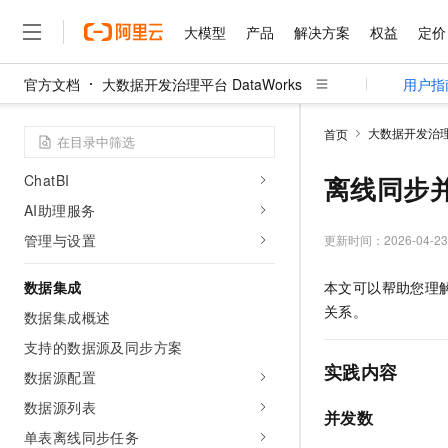
报警配置
大模型
产品
解决方案
权益
定价
Data Agent
官方文档
大数据开发治理平台 DataWorks
用户指
Data Agent 概述
大模型
产品
解决方案
权益
定价
云市场
伙伴
服务
了解阿里云
精选产品
精选解决方案
普惠上云
产品定价
精选商城
成为销售伙伴
售前咨询
为什么选择阿里云
新版 Data Agent
千问AI平台
大数据开发治理平
首页
了解云产品的定价详情
数据集成 DI Agent
大模型服务平台百炼
睿译宝，AI翻译排版一
普惠上云 官方力荐
分销伙伴
在线服务
网站建设
什么是云计算
大
大模型服务与应用平台
上传文档即自动完成翻译和
云服务器38元/年起，超
ChatBI
离线同步
咨询伙伴
多端小程序
技术领先
云上成本管理
售后服务
AI助理服务
千问大模型
GLM-5.2：长任务时代
官方推荐返现计划
大模型
大模型
精选产品
精选解决方案
Salesforce 国际版订阅
稳定可靠
管理和优化成本
多元化、高性能、安全可靠
推荐新用户得奖励，单订单
管理与设置
更新时间：
2026-04-23
销售伙伴合作计划
自助服务
友盟天域
安全合规
人工智能与机器学习
AI
文本生成
无影云电脑
Hermes Agent，打造
云工开物
数据集成
本文可以帮助您理
无影生态合作计划
在线服务
观测云
分析师报告
随时随地安全接入的云上超
自主进化，持久记忆，越用
高校专属算力普惠，学生认
计算
互联网应用开发
Qwen3.8-Max
关系。
HOT
数据集成概述
Salesforce On Alibaba C
工单服务
智能体时代全能旗舰模型
Tuya 物联网平台阿里云
研究报告与白皮书
云解析DNS
快速拥有专属 OpenClaw
Consulting Partner 合
大数据
支持的数据源及同步方案
容器
免费试用
短信专区
实践内容
蓝凌 OA
Qwen3.7-Plus
数据源配置
AI 大模型销售与服务生
现代化应用
存储
天池大赛
能看、能想、能动手的多模
云原生大数据计算服务 Max
解决方案免费试用 新老
数据源列表
电子合同
并发数
面向分析的企业级SaaS模
最高领取价值200元试用
安全
网络与CDN
AI 算法大赛
Qwen3-VL-Plus
单表离线同步任务
畅捷通