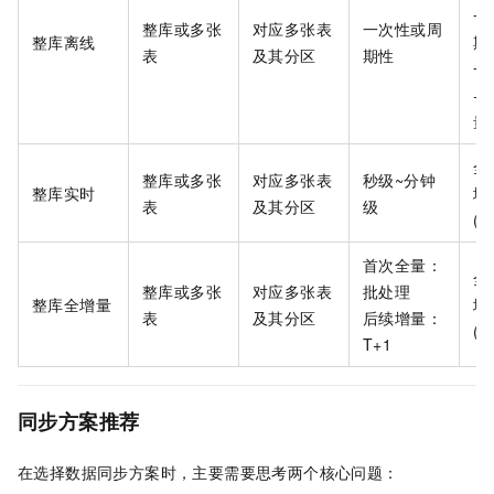
一
整库或多张
对应多张表
一次性或周
整库离线
期
表
及其分区
期性
一
+
量
全
整库或多张
对应多张表
秒级~分钟
整库实时
增
表
及其分区
级
(C
首次全量：
全
整库或多张
对应多张表
批处理
整库全增量
增
表
及其分区
后续增量：
(C
T+1
同步方案推荐
在选择数据同步方案时，主要需要思考两个核心问题：