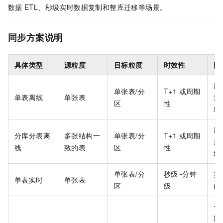
数据
ETL、秒级实时数据复制和整库迁移等场景。
同步方案说明
具体类型
源粒度
目标粒度
时效性
同
周
单张表/分
T+1 或周期
单表离线
单张表
量
区
性
增
周
分库分表离
多张结构一
单张表/分
T+1 或周期
量
线
致的表
区
性
增
单张表/分
秒级~分钟
实
单表实时
单张表
区
级
(C
一
期