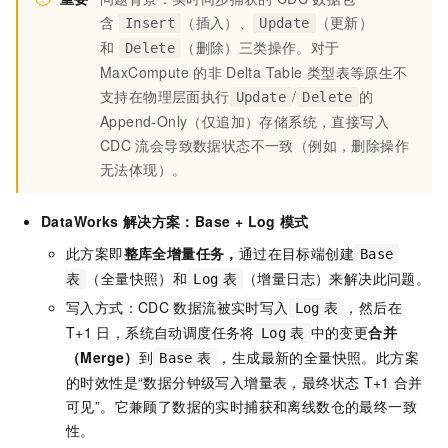
含
（插入）、
（更新）
Insert
Update
和
（删除）三类操作。对于
Delete
MaxCompute
的非
Delta Table
类型表等原生不
支持在物理层面执行
/
的
Update
Delete
Append-Only（仅追加）存储系统，直接写入
CDC
流会导致数据状态不一致（例如，删除操作
无法体现）。
DataWorks
解决方案：Base + Log
模式
此方案即
整库全增量任务，
通过在目标端创建
Base
（全量快照）和
（增量日志）来解决此问题。
表
Log
表
写入方式：CDC
数据流被实时写入
，然后在
Log
表
T+1
日，系统自动调度任务将
中的变更
合并
Log
表
（Merge）
到
，生成最新的全量快照。此方案
Base
表
的时效性是“数据分钟级写入增量表，最终状态
T+1
合并
可见”。它兼顾了数据的实时捕获和离线数仓的最终一致
性。