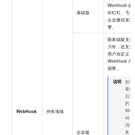
WebHook
的
基础版
向钉钉、飞书
企业微信发送
警。
除基础版支持
力外，还支持
用户自定义
WebHook
来
报警。
说明
如您
要使
自定
的
Web
WebHook
所有地域
ok
消息
企业版
务，