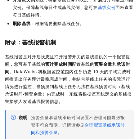
实例。保障基线每日生成基线实例，您可在
基线实例
面板查看
每日基线详情。
删除
基线
：根据需要删除基线任务。
附录：基线报警机制
基线报警是对开启状态且打开报警开关的基线提供的一个报警提
醒，您可基于基线的
预计完成时间
配置基线的
预警余量
和
承诺时
间
。DataWorks
将根据监控范围内任务历史
10
天的平均完成时
间推算出任务预计最晚完成时间，并结合基线上任务的实际运行
情况进行监控，当预测到基线上任务无法在基线预警时间（基线
承诺时间-预警余量）内完成时，系统将根据该基线定义的基线报
警接收人发送基线报警信息。
说明
预警余量和基线承诺时间设置不合理可能导致报
警不符合预期
，详情请参见
合理配置基线承诺时
间和预警余量
。