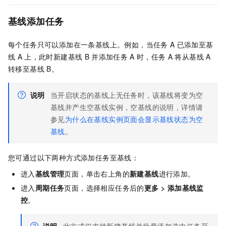
基线添加任务
每个任务只可以添加在一条基线上。例如，当任务
A
已添加至基
线
A
上，此时新建基线
B
并添加任务
A
时，任务
A
将从基线
A
转移至基线
B。
说明
当开启状态的基线上无任务时，该基线将变为空
基线并产生空基线实例，空基线的说明，详情请
参见
为什么在基线实例页面会显示基线状态为空
基线
。
您可通过以下两种方式添加任务至基线：
进入
基线管理
页面，单击右上角的
新建基线
进行添加。
进入
周期任务
页面，选择相应任务后的
更多
>
添加基线监
控
。
说明
此方式仅支持新建基线并批量添加选中任务至