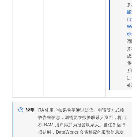
参考
能监
自定
Web
ok
适配
并在
成后
我们
系以
进一
处理
说明
RAM
用户如果希望通过短信、电话等方式接
收告警信息，则需要在报警联系人页面，将目
标
RAM
用户添加为报警联系人。当任务运行
报错时，DataWorks
会将相应的报警信息发