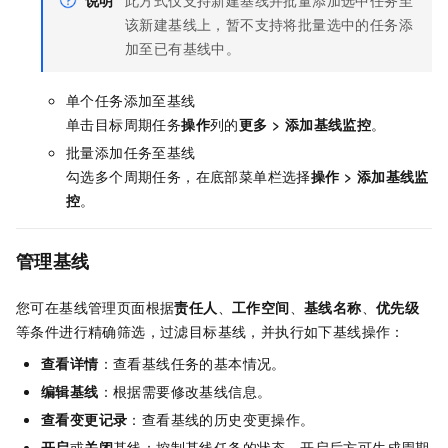
该新建基线上，暂不支持将批量选中的任务添
加至已有基线中。
单个任务添加至基线
单击目标周期任务
操作
列的
更多
>
添加基线监控
。
批量添加任务至基线
勾选多个周期任务，在底部菜单栏选择
操作
>
添加基线监
控
。
管理基线
您可在基线管理页面根据
责任人
、
工作空间
、
基线名称
、
优先级
等条件进行精确筛选，过滤目标基线，并执行如下基线操作：
查看
详情
：查看基线任务的基本情况。
编辑
基线
：根据需要修改基线信息。
查看
变更记录
：查看基线的历史变更操作。
开启
或
关闭
基线：控制基线任务的状态，开启后方可生成周期