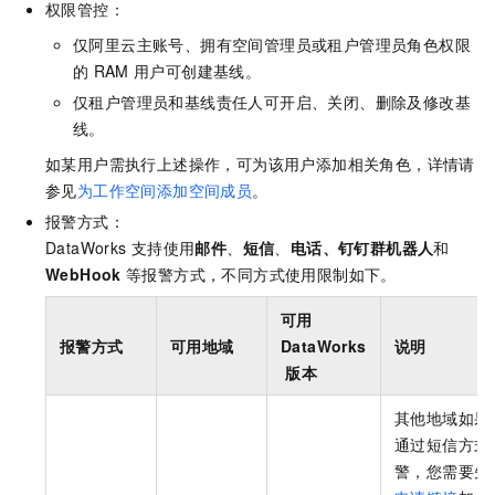
权限管控：
仅阿里云主账号、拥有空间管理员或租户管理员角色权限
的
RAM
用户可创建基线。
仅租户管理员和基线责任人可开启、关闭、删除及修改基
线。
如某用户需执行上述操作，可为该用户添加相关角色，详情请
参见
为工作空间添加空间成员
。
报警方式：
DataWorks
支持使用
邮件
、
短信
、
电话、
钉钉群机器人
和
WebHook
等报警方式，不同方式使用限制如下。
可用
报警方式
可用地域
DataWorks
说明
版本
其他地域如果
通过短信方式
警，
您需要先