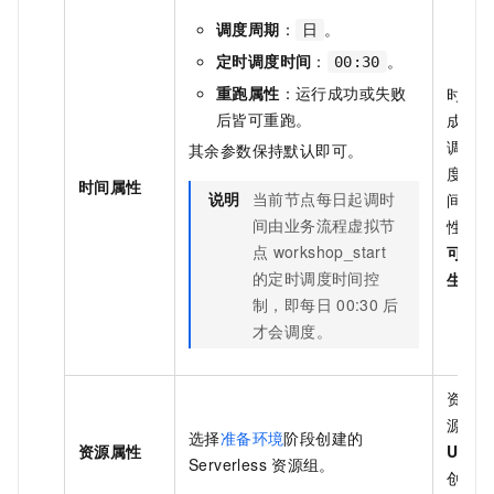
调度周期
：
。
日
定时调度时间
：
。
00:30
重跑属性
：运行成功或失败
时间
后皆可重跑。
成方
调度
其余参数保持默认即可。
度周
时间属性
说明
当前节点每日起调时
间设
间由业务流程虚拟节
性为
点
workshop_start
可重
的定时调度时间控
生效
制，即每日
00:30
后
才会调度。
资源
源组
选择
准备环境
阶段创建的
资源属性
User_
Serverless
资源组。
创建的 