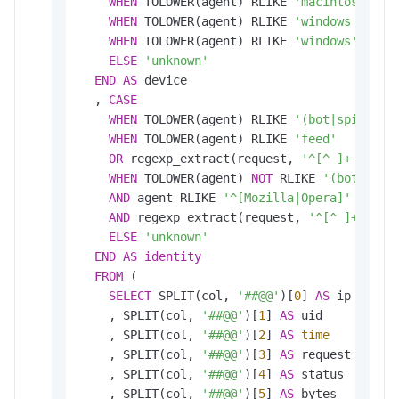
WHEN
 TOLOWER(agent) RLIKE 
'macintosh'
TH
WHEN
 TOLOWER(agent) RLIKE 
'windows phone
WHEN
 TOLOWER(agent) RLIKE 
'windows'
THEN
ELSE
'unknown'
END
AS
 device

  , 
CASE
WHEN
 TOLOWER(agent) RLIKE 
'(bot|spider|c
WHEN
 TOLOWER(agent) RLIKE 
'feed'
OR
 regexp_extract(request, 
'^[^ ]+ (.*) 
WHEN
 TOLOWER(agent) 
NOT
 RLIKE 
'(bot|spid
AND
 agent RLIKE 
'^[Mozilla|Opera]'
AND
 regexp_extract(request, 
'^[^ ]+ (.*)
ELSE
'unknown'
END
AS
identity
FROM
 (

SELECT
 SPLIT(col, 
'##@@'
)[
0
] 
AS
 ip

    , SPLIT(col, 
'##@@'
)[
1
] 
AS
 uid

    , SPLIT(col, 
'##@@'
)[
2
] 
AS
time
    , SPLIT(col, 
'##@@'
)[
3
] 
AS
 request

    , SPLIT(col, 
'##@@'
)[
4
] 
AS
 status

    , SPLIT(col, 
'##@@'
)[
5
] 
AS
 bytes
