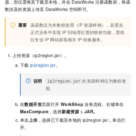
源，您仅需将其下载至本地，并在
DataWorks
注册函数前，将函
数涉及的资源上传至
DataWorks
空间即可。
重要
该函数仅为本教程使用（IP
资源样例），若需在
正式业务中实现
IP
到地理位置的映射功能，需前
往专业
IP
网站获取相关
IP
转换服务。
上传资源（ip2region.jar）。
下载
ip2region.jar
。
说明
此资源样例仅为教程使
ip2region.jar
用。
在
数据开发
页面打开
WorkShop
业务流程。右键单击
MaxCompute
，选择
新建资源
>
JAR
。
单击
上传
，选择已下载至本地的
ip2region.jar
，单击打
开。