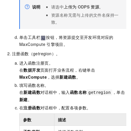
说明
请选中
上传为
ODPS
资源
。
资源名称无需与上传的文件名保持一
致。
单击工具栏
按钮，将资源提交至开发环境对应的
MaxCompute
引擎项目。
注册函数（getregion）。
进入函数注册页。
在
数据开发
页面打开业务流程，右键单击
MaxCompute
，选择
新建函数
。
填写函数名称。
在
新建函数
对话框中，输入
函数名称
，单击
getregion
新建
。
在
注册函数
对话框中，配置各项参数。
参数
描述