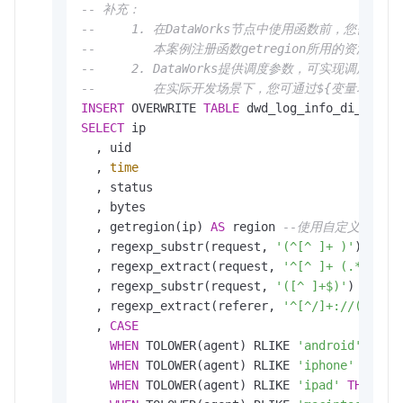
-- 补充：
--     1. 在DataWorks节点中使用函数前，您
--        本案例注册函数getregion所用的资源为ip2r
--     2. DataWorks提供调度参数，可实现调
--        在实际开发场景下，您可通过${变量
INSERT
 OVERWRITE 
TABLE
 dwd_log_info_di_odps 
SELECT
 ip 

  , uid

  , 
time
  , status

  , bytes 

  , getregion(ip) 
AS
 region 
--使用自定义UDF通
  , regexp_substr(request, 
'(^[^ ]+ )'
) 
AS
m
  , regexp_extract(request, 
'^[^ ]+ (.*) [^ 
  , regexp_substr(request, 
'([^ ]+$)'
) 
AS
 pro
  , regexp_extract(referer, 
'^[^/]+://([^/]+
  , 
CASE
WHEN
 TOLOWER(agent) RLIKE 
'android'
THEN
WHEN
 TOLOWER(agent) RLIKE 
'iphone'
THEN
WHEN
 TOLOWER(agent) RLIKE 
'ipad'
THEN
'i