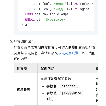
    , SPLIT(col, 
'##@@'
)[
6
] 
AS
 referer

    , SPLIT(col, 
'##@@'
)[
7
] 
AS
 agent

FROM
 ods_raw_log_d_odps  

WHERE
 dt 
=
'${bizdate}'
) a;
配置调度属性。
配置页面单击右侧
调度配置
，可进入
调度配置
面板配置
调度与节点信息，详情可参见
节点调度配置
。以下为配
置的内容：
配置项
配置内容
图示
调度
在
调度参数
配置参数：
bizda
参数名
：
。
bizdate
调度参数
$[yyy
参数值
：
$[yyyymmdd-
代码
。
1]
数预