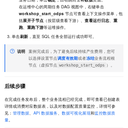
在运维中心的周期任务 DAG 视图中，右键单击
workshop_start_odps
节点可查看上下文操作菜单，包
括
展开子节点
（按层级查看下游）、
查看运行日志
、
重
跑
、
重跑下游
等运维操作。
单击
刷新
，直至
SQL
任务全部运行成功即可。
说明
案例完成后，为了避免后续持续产生费用，您可
以选择设置节点
调度有效期
或者
冻结
业务流程根
节点（虚拟节点
）。
workshop_start_odps
后续步骤
在完成任务发布后，整个业务流程已经完成，即可查看已创建表
详情或消费对应数据表，以及对数据配置质量监控，详情可参
见：
管理数据
、
API
数据服务
、
数据可视化展现
和
监控数据质
量
。