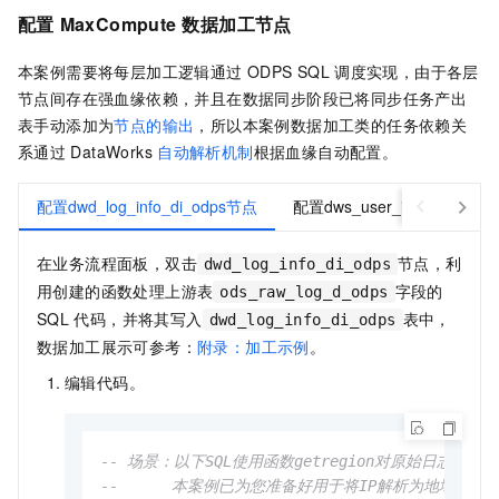
配置
MaxCompute
数据加工节点
本案例需要将每层加工逻辑通过
ODPS SQL
调度实现，由于各层
节点间存在强血缘依赖，并且在数据同步阶段已将同步任务产出
表手动添加为
节点的输出
，所以本案例数据加工类的任务依赖关
系通过
DataWorks
自动解析机制
根据血缘自动配置。
配置dwd_log_info_di_odps节点
配置dws_user_info_all_di_
在业务流程面板，双击
节点，利
dwd_log_info_di_odps
用创建的函数处理上游表
字段的
ods_raw_log_d_odps
SQL
代码，并将其写入
表中，
dwd_log_info_di_odps
数据加工展示可参考：
附录：加工示例
。
编辑代码。
-- 场景：以下SQL使用函数getregion对原始日志数据
--      本案例已为您准备好用于将IP解析为地域的函数ge