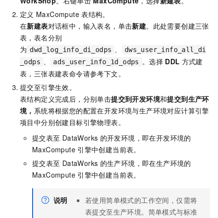
WorkShop
。右键单击
MaxCompute
，选择
新建表
。
定义
MaxCompute
表结构。
在
新建表
对话框中，输入表名，单击
新建
。此处需要创建三张
表，表名分别
为
、
dwd_log_info_di_odps
dws_user_info_all_di
、
。选择
DDL
方式建
_odps
ads_user_info_1d_odps
表，三张表建表命令请参考下文。
提交至引擎生效。
表结构定义完成后，分别单击
提交到开发环境
和
提交到生产环
境
，
系统将根据您的配置在开发环境与生产环境对应计算引擎
项目中分别创建目标引擎物理表。
提交表至
DataWorks
的开发环境，即在开发环境的
MaxCompute
引擎中创建当前表。
提交表至
DataWorks
的生产环境，即在生产环境的
MaxCompute
引擎中创建当前表。
说明
若使用简单模式的工作空间，仅需将
表提交至生产环境。简单模式与标准