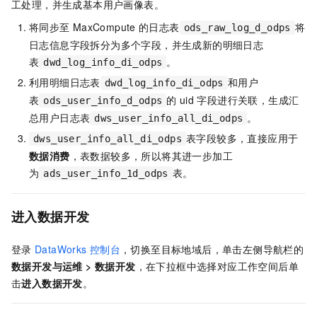
工处理，并生成
基本用户画像表。
将同步至
MaxCompute
的日志表
将
ods_raw_log_d_odps
日志信息字段拆分为多个字段，并生成新的明细日志
表
。
dwd_log_info_di_odps
利用明细日志表
和用户
dwd_log_info_di_odps
表
的
uid
字段进行关联，生成汇
ods_user_info_d_odps
总用户日志表
。
dws_user_info_all_di_odps
表字段较多，直接应用于
dws_user_info_all_di_odps
数据消费
，表数据较多，所以将其进一步加工
为
表。
ads_user_info_1d_odps
进入数据开发
登录
DataWorks
控制台
，切换至目标地域后，单击左侧导航栏的
数据开发与运维
>
数据开发
，在下拉框中选择对应工作空间后单
击
进入
数据开发
。