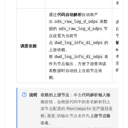
名称
通过
代码自动解析
自动将产
出
表数
调度
ods_raw_log_d_odps
据的
节
自动
ods_raw_log_d_odps
点设置为当前节
节点
点
的
输出
dwd_log_info_di_odps
调度依赖
ods_
上游依赖。
本节
将
表
dwd_log_info_di_odps
添加
作为节点输出，方便下游查询该
析三
表数据时自动挂上当前节点依
赖。
说明
依赖的上游节点
：单击
代码解析输入输
出
按钮，会根据代码中的表名解析到上
游节点配置的
MaxCompute
生产项目名
的输出节点名作为
上游节点输
称.表名
出名
。