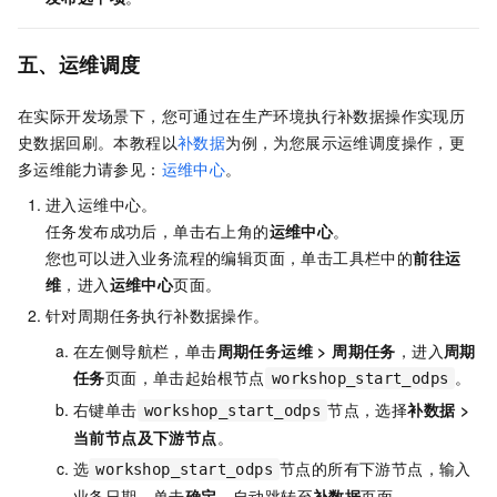
五、运维调度
在实际开发场景下，您可通过在生产环境执行补数据操作实现历
史数据回刷。本教程以
补数据
为例，为您展示运维调度操作，更
多运维能力请参见：
运维中心
。
进入运维中心。
任务发布成功后，单击右上角的
运维中心
。
您也可以进入业务流程的编辑页面，单击工具栏中的
前往运
维
，进入
运维中心
页面。
针对周期任务执行补数据操作。
在左侧导航栏，单击
周期任务运维
>
周期任务
，进入
周期
任务
页面，单击起始根节点
。
workshop_start_odps
右键单击
节点，选择
补数据
>
workshop_start_odps
当前节点及下游节点
。
选
节点的所有下游节点，输入
workshop_start_odps
业务日期，单击
确定
，自动跳转至
补数据
页面。