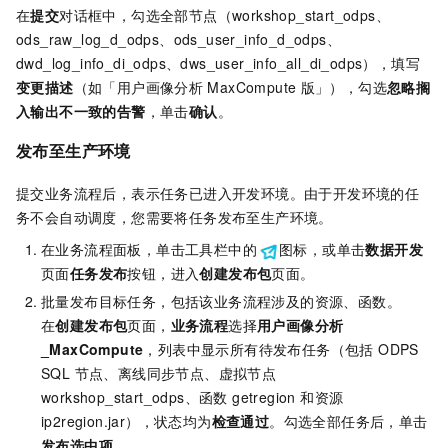
在
提交
对话框中，勾选全部节点（workshop_start_odps、
ods_raw_log_d_odps、ods_user_info_d_odps、
dwd_log_info_di_odps、dws_user_info_all_di_odps），填写
变更描述
（如「用户画像分析
MaxCompute
版」），勾选
忽略搁
入输出不一致的告警
，单击
确认
。
发布至生产环境
提交业务流程后，表示任务已进入开发环境。由于开发环境的任
务不会自动调度，您需要将任务发布至生产环境。
在业务流程面板，单击工具栏中的
图标，或单击
数据开发
页面
任务发布
按钮，进入
创建发布包
页面。
批量发布目标任务，包括该业务流程涉及的资源、函数。
在
创建发布包
页面，
业务流程
选择
用户画像分析
_MaxCompute
，列表中显示所有待发布任务（包括 ODPS
SQL 节点、离线同步节点、虚拟节点
workshop_start_odps、函数 getregion 和资源
ip2region.jar），状态均为
检查通过
。勾选全部任务后，单击
发布选中项
。