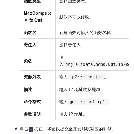
函数类型
选择函数类型。
MaxCompute
默认不可以修改。
引擎实例
函数名
新建函数时输入的函数名称。
责任人
选择责任人。
输
类名
入
org.alidata.odps.udf.Ip2Reg
资源列表
输入
。
ip2region.jar
描述
输入
IP
地址转换地域。
命令格式
输入
。
getregion('ip')
参数说明
输入
IP
地址。
单击
按钮，将函数提交至开发环境对应的引擎。