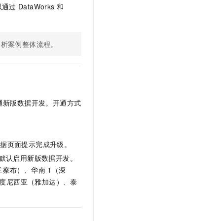
文戏情感细腻自然，动作戏激烈拳拳到肉，实现更强表演能力
支持中英文自由切换，具备更强的噪声鲁棒性
以通过
DataWorks
和
云聚AI 严选权益
SSL 证书
。
，一键激活高效办公新体验
精选AI产品，从模型到应用全链提效
堡垒机
AI 用量加速计划
应用
分析案例整体流程。
防火墙
、识别商机，让客服更高效、服务更出色。
新老同享，达量后返
千问办公
主机安全
NEW
的智能体编程平台
一站式AI生产力平台
AI 应用及服务市场
伶鹊
通新版数据开发。开通方式
企业级人与Agent协作平台，接入和调度多个数字员工
智能客服平台，对话机器人、对话分析、智能外呼
AI 应用
大模型服务平台百炼 - 全妙
大模型
应用创作平台
多模态内容创作工具，已接入 DeepSeek
根据页面提示完成升级。
自然语言处理
默认启用新版数据开发。
数据标注
兰察布）、华南
1（深
度尼西亚（雅加达）、泰
机器学习
息提取
与 AI 智能体进行实时音视频通话
从文本、图片、视频中提取结构化的属性信息
构建支持视频理解的 AI 音视频实时通话应用