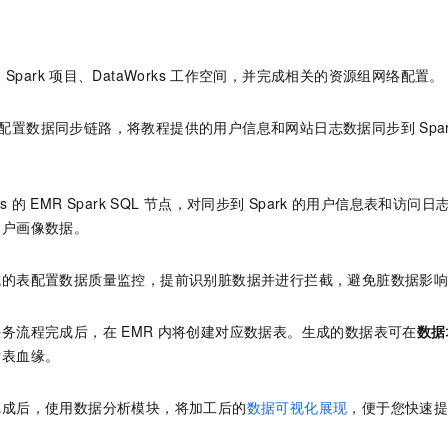
一个 AI 助手
即刻拥有 DeepSeek-R1 满血版
超强辅助，Bol
在企业官网、通讯软件中为客户提供 AI 客服
多种方案随心选，轻松解锁专属 DeepSeek
的
Spark
项目、DataWorks
工作空间，并完成相关的资源组网络配置。
配置数据同步链路，将教程提供的用户信息和网站日志数据同步到
Spa
s
的
EMR Spark SQL
节点，对同步到
Spark
的用户信息表和访问日
用户画像数据。
成的表配置数据质量监控，提前识别脏数据并进行拦截，避免脏数据影
任务流程完成后，在
EMR
内将创建对应数据表。生成的数据表可在
数据
看表血缘。
完成后，使用数据分析模块，将加工后的
数据可视化展现
，便于您快速
。