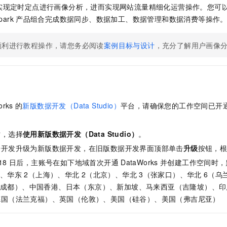
服务生态伙伴
视觉 Coding、空间感知、多模态思考等全面升级
1M上下文，专为长程任务能力而生
云工开物
企业应用
实现定时定点进行画像分析，进而实现网站流量精细化运营操作。您可
Night Plan 支持 Qwen 3.8-Max
AI 办公
NEW
Red Hat
park
产品组合完成数据同步、数据加工、数据管理和数据消费等操作
30+ 款产品免费体验
夜间 5 折，Qwen/Meoo/TokenPlan 客户专享
AI智能应用
科研合作
ERP
堂（旗舰版）
SUSE
智能客服
AI 应用构建
大模型原生
顺利进行教程操作，请您务必阅读
案例目标与设计
，充分了解用户画像
CRM
2个月
自动承接线索
建站小程序
Qoder
大模型服务平台百炼-应用模版
OA 办公系统
HOT
NEW
面向真实软件
个人版上线、团队版降价；千问3.8-Max首发发尝鲜
丰富多元化的应用模版和解决方案
力提升
财税管理
模板建站
万有无界
大模型服务平台百炼-智能体
400电话
定制建站
orks
的
新版数据开发（Data Studio）
平台，请确保您的工作空间已开
的模型效果
灵活可视化地构建企业级 Agent
方案
广告营销
模板小程序
秒悟
人工智能平台 PAI
时，选择
使用新版数据开发（Data Studio）
。
定制小程序
云端极速 AI 
新一代 AI 视频生成模型，深度适配广告营销等场景
AI Native 的算法工程平台，一站式完成建模、训练、推理服务部署
据开发升级为新版数据开发，在旧版数据开发界面顶部单击
升级
按钮，
APP 开发
18
日后，主账号在如下地域首次开通
DataWorks
并创建工作空间时，
）、华东
2（上海）、华北
2（北京）、华北
3（张家口）、华北
6（乌
建站系统
（成都）、中国香港、日本（东京）、新加坡、马来西亚（吉隆坡）、印
德国（法兰克福）、英国（伦敦）、美国（硅谷）、美国（弗吉尼亚）
AI 应用
10分钟微调：让0.6B模型媲美235B模型
多模态数据信
依托云原生高可用架构,实现Dify私有化部署
用1%尺寸在特定领域达到大模型90%以上效果