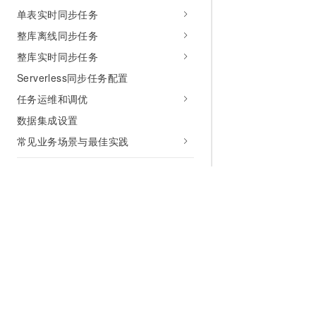
单表实时同步任务
整库离线同步任务
整库实时同步任务
Serverless同步任务配置
任务运维和调优
数据集成设置
常见业务场景与最佳实践
数据建模
数据建模概述
数仓规划
数据标准
维度建模
为什么选择阿里云
大模型
产品和定
数据指标
辅助工具
什么是云计算
千问大模型
全部产品