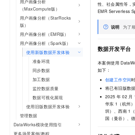
用户画像分析
性、社会属性等，
AI 产品 免费试用
网络
安全
云开发大赛
（MaxCompute版）
Tableau 订阅
EMR Serverless S
1亿+ 大模型 tokens 和 
可观测
入门学习赛
用户画像分析（StarRocks
中间件
AI空中课堂在线直播课
140+云产品 免费试用
版）
大模型服务
说明
为了
上云与迁云
产品新客免费试用，最长1
数据库
用户画像分析（EMR版）
生态解决方案
千问AI平台-Token Plan
企业出海
大模型ACA认证体验
用户画像分析（Spark版）
大数据计算
数据开发平台
助力企业全员 AI 认知与能
行业生态解决方案
使用新版数据开发体验
政企业务
媒体服务
千问AI平台-模型体验
开发者生态解决方案
准备环境
本案例使用
DataW
在线体验全尺寸、多种模态
企业服务与云通信
如下：
同步数据
AI 开发和 AI 应用解决
Happy 系列大模型
加工数据
创建工作空间
域名与网站
将已有旧版数
监控数据质量
终端用户计算
2025
年
02
月
数据可视化展现
华东
1（杭州
Serverless
使用旧版数据开发体验
大模型解决方案
圳）、西南
1
管理数据
开发工具
国（曼谷）、
快速部署 Dify，高效搭建 
DataWorks模块使用指引
迁移与运维管理
更多场景案例/教程