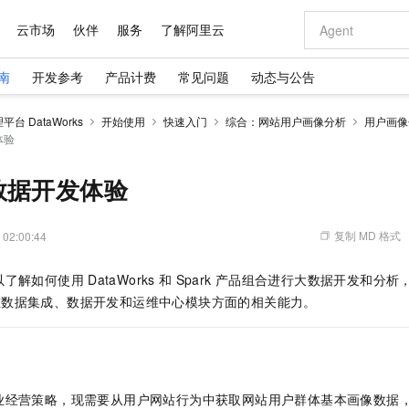
云市场
伙伴
服务
了解阿里云
南
开发参考
产品计费
常见问题
动态与公告
AI 特惠
数据与 API
成为产品伙伴
企业增值服务
最佳实践
价格计算器
AI 场景体
基础软件
产品伙伴合
阿里云认证
市场活动
配置报价
大模型
台 DataWorks
开始使用
快速入门
综合：网站用户画像分析
用户画像
自助选配和估算价格
体验
新方式
域名与网站
睿译宝，AI翻译排版一步到位
智启 AI 普惠权益
产品生态集成认证中心
企业支持计划
云上春晚
千问官方 MaaS 平台，为开发者和 Agent 而生，新用户赠送 1 亿 + tokens 额度
云服务器 EC
Qwen Aud
AI Coding
阿里云Maa
2026 阿里云
为企业打
数据集
Windows
大模型认证
模型
NEW
NEW
交付可用成果
值低价云产品抢先购
提供智能易用的域名与建站服务
上传文档即自动完成翻译和格式还原
至高享 1亿+免费 tokens，加速 Al 应用落地
安全可靠、弹
智能编程，一键
产品生态伙伴
专家技术服务
云上奥运之旅
弹性计算合作
阿里云中企出
手机三要素
宝塔 Linux
全部认证
数据开发体验
价格优势
有专属领域专家
对象存储 OSS
GLM-5.2：长任务时代开源旗舰模型
阿里云 OPC 创新助力计划
云数据库 RD
即刻拥有 DeepS
AI 电商营销
产品生态伙伴工作台
企业增值服务台
云栖战略参考
云存储合作计
云栖大会
身份实名认证
CentOS
训练营
推动算力普惠，释放技术红利
的大模型服务
最高返9万
多领域专家智能体,一键组建 AI 虚拟交付团队
至高百万元 Token 补贴，加速一人公司成长
稳定、安全、高性价比、高性能的云存储服务
真正可用的 1M 上下文,一次完成代码全链路开发
轻松解锁专属 Dee
从图文生成到
复制 MD 格式
 02:00:44
云上的中国
数据库合作计
活动全景
短信
Docker
图片和
站式影视创作平台
人工智能平台 PAI
Hermes Agent，打造自进化智能体
Token Plan 模型订阅计划
Qoder
5 分钟轻松部署
AI 广告创作
企业成长
大模型
NEW
信息公告
看见新力量
云网络合作计
OCR 文字识别
JAVA
级电脑
证享300元代金券
可视化编排打通从文字构思到成片全链路闭环
一站式AI开发、训练和推理服务
自主进化，持久记忆，越用越聪明
Qwen3.8-Max 首发尝鲜，限时加量 10 倍，夜间低至2折
面向真实软件
图文、视频一
以了解如何使用
DataWorks
和
Spark
产品组合进行大数据开发和分析
Kimi-K3
HappyHors
NEW
魔搭 Mode
loud
服务实践
官网公告
在数据集成、数据开发和运维中心模块方面的相关能力。
Kimi 最新旗舰模型，长程编程与推理利器
让文字生成流
金融模力时刻
Salesforce O
版
发票查验
全能环境
Qoder CN
Claude Code + GStack 打造工程团队
千问办公，限时限量积分加倍
云原生数据库 P
低代码高效构
AI 建站
NEW
作计划
计划
创新中心
魔搭 ModelSc
健康状态
让AI从“聊天伙伴”进化为能干活的“数字员工”
覆盖公网/内网、递归/权威、移动APP等全场景解析服务
安装技能 GStack，拥有专属 AI 工程团队
你的AI工作搭子，覆盖日常办公高频场景
基于千问大模型等，支持代码智能生成、研发智能问答
0 代码专业建
客户案例
天气预报查询
操作系统
Deepseek-v4-pro
HappyHors
态合作计划
态智能体模型
旗舰 MoE 大模型，百万上下文与顶尖推理能力
图生视频，流
Compute
同享
容器服务 Kubernetes 版 ACK
万小智 AI 建站低至 15元/月
云防火墙
AI 短剧/漫剧
快递物流查询
WordPress
成为服务伙
高校合作
式云数据仓库
点，立即开启云上创新
提供一站式管理容器应用的 K8s 服务
送.CN域名，送备案服务码
云原生的云上
AI助力短剧
GLM-5.2
Wan2.7-T
业经营策略，现需要从用户网站行为中获取网站用户群体基本画像数据
Ubuntu