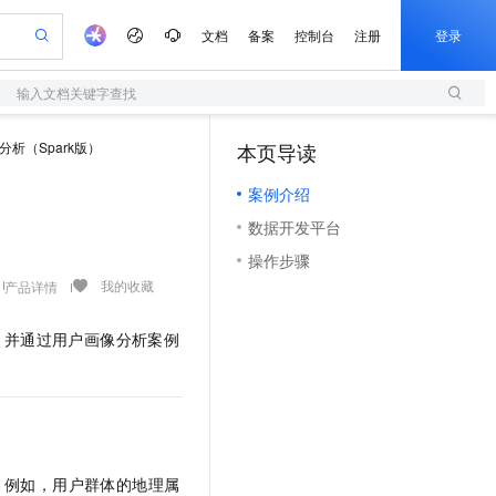
文档
备案
控制台
注册
登录
输入文档关键字查找
验
作计划
器
AI 活动
专业服务
服务伙伴合作计划
开发者社区
加入我们
服务平台百炼
阿里云 OPC 创新助力计划
分析（Spark版）
本页导读
（1）
一站式生成采购清单，支持单品或批量购买
S
io：打造专属 AI 语音助手
S产品伙伴计划（繁花）
峰会
造的大模型服务与应用开发平台
轻量应用服务器
一句话生成原生可编辑精美 PPT 文稿
AI 生产力先锋
Al MaaS 服务伙伴赋能合作
域名
博文
Careers
至高可申请百万元
案例介绍
性可伸缩的云计算服务
开启高性价比 AI 编程新体验
Qwen-Audio-3.0-Realtime 端到端实时语音角色扮演
输入一句话想法, 轻松生成专业的 PPT
先锋实践拓展 AI 生产力的边界
快速构建应用程序和网站，即刻迈出上云第一步
Token 补贴，五大权
计划
海大会
伙伴信用分合作计划
商标
问答
社会招聘
数据开发平台
益加速 OPC 成功
S
eek-V4-Pro
数字证书管理服务（原SSL证书）
一键部署幻兽帕鲁游戏服务器
飞天发布时刻
HOT
划
备案
电子书
校园招聘
操作步骤
pSeek-V4-Pro
视频创作，一键激活电商全链路生产力
全托管，含MySQL、PostgreSQL、SQL Server、MariaDB多引擎
实现全站HTTPS，呈现可信的WEB访问
一键购买专属联机服务器，轻松开启游戏
所见，即是所愿
更多支持
我的收藏
产品详情
划
公司注册
镜像站
视频生成
语音识别与合成
专属 QwenPaw
短信服务
漫剧工坊：一站式动画创作平台
AI 实训营
HOT
合作伙伴培训与认证
划
上云迁移
的智能体编程平台
站生成，高效打造优质广告素材
从聊天伙伴进化为能主动干活的本地数字员工
快速生产连贯的高质量长漫剧
从基础到进阶，Agent 创客手把手教你
国内短信简单易用，安全可靠，秒级触达，全球覆盖200+国家和地区。
，并通过用户画像分析案例
e-1.1-T2V
Qwen3-TTS-Flash
lScope
我要反馈
查询合作伙伴
畅细腻的高质量视频
离线语音合成大模型，多语言方言自适应，低延迟高稳定
n Alibaba Cloud ISV 合作
代维服务
olarDB
建企业门户网站
大数据开发治理平台 DataWorks
10 分钟搭建微信、支付宝小程序
创新加速
ope
登录合作伙伴管理后台
我要建议
站，无忧落地极速上线
以可视化方式快速构建移动和 PC 门户网站
100%兼容MySQL、PostgreSQL，兼容Oracle，支持集中和分布式
高效部署网站，快速应用到小程序
Data Agent 驱动的一站式 Data+AI 开发治理平台
e-1.1-I2V
Cosyvoice-V3-Flash
安全
畅自然，细节丰富
高表现力语音合成大模型，语音克隆听感自然
我要投诉
上云场景组合购
伴
边界网络安全防护产品
漫剧创作，剧本、分镜、视频高效生成
覆盖90%+业务场景，专享组合折扣价
2V
VPN
Fun-ASR
，例如，用户群体的地理属