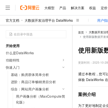
大模型
产品
解决方案
权益
定价
官方文档
大数据开发治理平台 DataWorks
用户指
大模型
产品
解决方案
权益
定价
云市场
伙伴
服务
了解阿里云
精选产品
精选解决方案
普惠上云
产品定价
精选商城
成为销售伙伴
售前咨询
为什么选择阿里云
千问AI平台
大数据开发治理平
首页
了解云产品的定价详情
使用新版数据开发
大模型服务平台百炼
千问办公，解锁你的工作
普惠上云 官方力荐
分销伙伴
在线服务
网站建设
什么是云计算
大
大模型服务与应用平台
企业级Agent产品，直接
云服务器38元/年起，超
开始使用
咨询伙伴
多端小程序
技术领先
使用新版
云上成本管理
售后服务
千问大模型
Agency Agents：拥
官方推荐返现计划
大模型
什么是DataWorks
大模型
精选产品
精选解决方案
Salesforce 国际版订阅
稳定可靠
管理和优化成本
多元化、高性能、安全可靠
推荐新用户得奖励，单订单
销售伙伴合作计划
功能特性
自助服务
更新时间：
2025-10-28
友盟天域
安全合规
人工智能与机器学习
AI
文本生成
无影云电脑
HappyHorse 打造一
云工开物
快速入门
无影生态合作计划
在线服务
观测云
分析师报告
随时随地安全接入的云上超
高校专属算力普惠，学生认
计算
互联网应用开发
通过本教程，您可
基础：购房群体简单分析
Qwen3.8-Max
HOT
Salesforce On Alibaba C
工单服务
体验
DataWorks
智能体时代全能旗舰模型
Tuya 物联网平台阿里云
研究报告与白皮书
进阶：商品订单畅销类目分析
云解析DNS
快速拥有专属 OpenClaw
Consulting Partner 合
大数据
容器
免费试用
短信专区
综合：网站用户画像分析
蓝凌 OA
Qwen3.7-Plus
AI 大模型销售与服务生
现代化应用
存储
案例介绍
天池大赛
能看、能想、能动手的多模
用户画像分析（MaxCompute简
云原生大数据计算服务 Max
解决方案免费试用 新老
电子合同
化版）
面向分析的企业级SaaS模
最高领取价值200元试用
安全
网络与CDN
AI 算法大赛
Qwen3-VL-Plus
为了更好地制定企
畅捷通