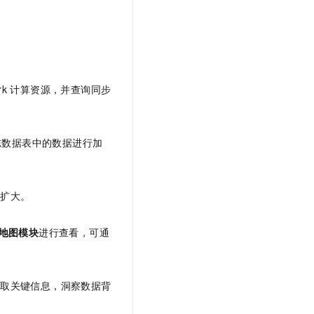
t.diy 一步搞定创意建站
构建大模型应用的安全防护体系
通过自然语言交互简化开发流程,全栈开发支持
通过阿里云安全产品对 AI 应用进行安全防护
rk
计算资源，并查询同步
志数据表中的数据进行加
响扩大。
地图模块
进行查看，可通
提取关键信息，洞察数据背