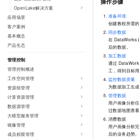
操作步骤
10 分钟在聊天系统中增加
专有云
OpenLake解决方案
准备环境
应用场景
创建教程所需
客户案例
同步数据
基本概念
在
DataWorks
产品生态
后的数据。
加工数据
管理控制
通过
DataWork
管理控制概述
工，得到目标
工作空间管理
监控数据质量
为数据加工生
资源组管理
管理数据
计算资源管理
用户画像分析
数据源管理
过数据地图查
大模型服务管理
消费数据
镜像管理
用户画像分析
后的业务趋势
成员权限管理