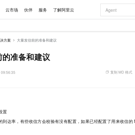
云市场
伙伴
服务
了解阿里云
AI 特惠
数据与 API
成为产品伙伴
企业增值服务
最佳实践
价格计算器
AI 场景体
基础软件
产品伙伴合
阿里云认证
市场活动
配置报价
大模型
决方案
大量发信前的准备和建议
自助选配和估算价格
新方式
域名与网站
睿译宝，AI翻译排版一步到位
智启 AI 普惠权益
产品生态集成认证中心
企业支持计划
云上春晚
千问官方 MaaS 平台，为开发者和 Agent 而生，新用户赠送 1 亿 + tokens 额度
云服务器 EC
Qwen Aud
AI Coding
阿里云Maa
2026 阿里云
为企业打
数据集
Windows
大模型认证
模型
NEW
NEW
交付可用成果
值低价云产品抢先购
提供智能易用的域名与建站服务
上传文档即自动完成翻译和格式还原
至高享 1亿+免费 tokens，加速 Al 应用落地
安全可靠、弹
智能编程，一键
前的准备和建议
产品生态伙伴
专家技术服务
云上奥运之旅
弹性计算合作
阿里云中企出
手机三要素
宝塔 Linux
全部认证
价格优势
有专属领域专家
对象存储 OSS
GLM-5.2：长任务时代开源旗舰模型
阿里云 OPC 创新助力计划
云数据库 RD
即刻拥有 DeepS
AI 电商营销
产品生态伙伴工作台
企业增值服务台
云栖战略参考
云存储合作计
云栖大会
身份实名认证
CentOS
训练营
推动算力普惠，释放技术红利
的大模型服务
最高返9万
多领域专家智能体,一键组建 AI 虚拟交付团队
至高百万元 Token 补贴，加速一人公司成长
稳定、安全、高性价比、高性能的云存储服务
真正可用的 1M 上下文,一次完成代码全链路开发
轻松解锁专属 Dee
从图文生成到
复制 MD 格式
 09:56:35
云上的中国
数据库合作计
活动全景
短信
Docker
图片和
站式影视创作平台
人工智能平台 PAI
Hermes Agent，打造自进化智能体
Token Plan 模型订阅计划
Qoder
5 分钟轻松部署
AI 广告创作
企业成长
大模型
NEW
信息公告
看见新力量
云网络合作计
OCR 文字识别
JAVA
级电脑
证享300元代金券
可视化编排打通从文字构思到成片全链路闭环
一站式AI开发、训练和推理服务
自主进化，持久记忆，越用越聪明
Qwen3.8-Max 首发尝鲜，限时加量 10 倍，夜间低至2折
面向真实软件
图文、视频一
Kimi-K3
HappyHors
NEW
魔搭 Mode
loud
服务实践
官网公告
Kimi 最新旗舰模型，长程编程与推理利器
让文字生成流
金融模力时刻
Salesforce O
版
发票查验
全能环境
Qoder CN
Claude Code + GStack 打造工程团队
千问办公，限时限量积分加倍
云原生数据库 P
低代码高效构
AI 建站
NEW
作计划
计划
创新中心
魔搭 ModelSc
健康状态
让AI从“聊天伙伴”进化为能干活的“数字员工”
覆盖公网/内网、递归/权威、移动APP等全场景解析服务
安装技能 GStack，拥有专属 AI 工程团队
你的AI工作搭子，覆盖日常办公高频场景
基于千问大模型等，支持代码智能生成、研发智能问答
0 代码专业建
客户案例
设置
天气预报查询
操作系统
Deepseek-v4-pro
HappyHors
态合作计划
态智能体模型
旗舰 MoE 大模型，百万上下文与顶尖推理能力
图生视频，流
Compute
同享
容器服务 Kubernetes 版 ACK
万小智 AI 建站低至 15元/月
云防火墙
AI 短剧/漫剧
件的到达率，有些收信方会校验有没有配置，如果已经配置了用来收信的
快递物流查询
WordPress
成为服务伙
高校合作
式云数据仓库
点，立即开启云上创新
提供一站式管理容器应用的 K8s 服务
送.CN域名，送备案服务码
云原生的云上
AI助力短剧
GLM-5.2
Wan2.7-T
Ubuntu