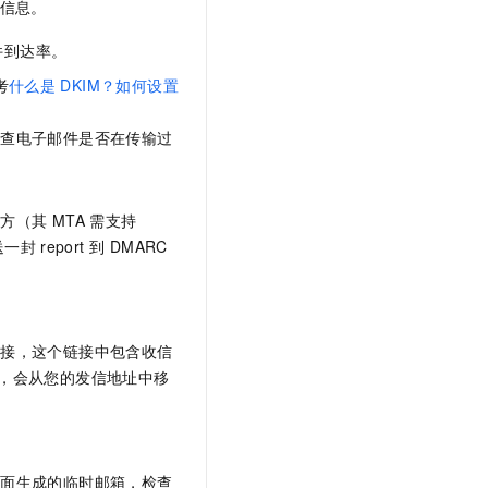
广信息。
文戏情感细腻自然，动作戏激烈拳拳到肉，实现更强表演能力
支持中英文自由切换，具备更强的噪声鲁棒性
云聚AI 严选权益
SSL 证书
，一键激活高效办公新体验
精选AI产品，从模型到应用全链提效
件到达率。
堡垒机
AI 用量加速计划
考
什么是
DKIM？如何设置
应用
防火墙
、识别商机，让客服更高效、服务更出色。
新老同享，达量后返
检查电子邮件是否在传输过
千问办公
主机安全
NEW
的智能体编程平台
一站式AI生产力平台
AI 应用及服务市场
伶鹊
（其 MTA 需支持
企业级人与Agent协作平台，接入和调度多个数字员工
智能客服平台，对话机器人、对话分析、智能外呼
送一封
report 到 DMARC
AI 应用
大模型服务平台百炼 - 全妙
大模型
应用创作平台
多模态内容创作工具，已接入 DeepSeek
自然语言处理
链接，这个链接中包含收信
数据标注
人，会从您的发信地址中移
机器学习
息提取
与 AI 智能体进行实时音视频通话
从文本、图片、视频中提取结构化的属性信息
构建支持视频理解的 AI 音视频实时通话应用
页面生成的临时邮箱，检查