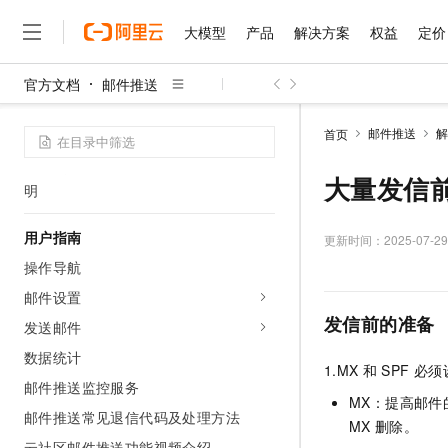
大模型
产品
解决方案
权益
定价
快速入门
限制说明
官方文档
邮件推送
发送邮件的三种方式
大模型
产品
解决方案
权益
定价
云市场
伙伴
服务
了解阿里云
精选产品
精选解决方案
普惠上云
产品定价
精选商城
成为销售伙伴
售前咨询
为什么选择阿里云
千问AI平台
邮件推送
解
首页
发送邮件的配置步骤简化说明
了解云产品的定价详情
大模型服务平台百炼
千问办公，解锁你的工作
普惠上云 官方力荐
分销伙伴
在线服务
网站建设
什么是云计算
大
快速使用API和SMTP发信的流程简化说
大模型服务与应用平台
企业级Agent产品，直接
云服务器38元/年起，超
大量发信
明
咨询伙伴
多端小程序
技术领先
云上成本管理
售后服务
千问大模型
Agency Agents：拥
官方推荐返现计划
大模型
大模型
精选产品
精选解决方案
Salesforce 国际版订阅
稳定可靠
用户指南
管理和优化成本
多元化、高性能、安全可靠
推荐新用户得奖励，单订单
更新时间：
2025-07-29
销售伙伴合作计划
自助服务
友盟天域
安全合规
人工智能与机器学习
AI
操作导航
文本生成
无影云电脑
HappyHorse 打造一
云工开物
无影生态合作计划
在线服务
邮件设置
观测云
分析师报告
随时随地安全接入的云上超
高校专属算力普惠，学生认
计算
互联网应用开发
Qwen3.8-Max
HOT
发信前的准备
Salesforce On Alibaba C
工单服务
发送邮件
智能体时代全能旗舰模型
Tuya 物联网平台阿里云
研究报告与白皮书
云解析DNS
快速拥有专属 OpenClaw
Consulting Partner 合
大数据
容器
数据统计
免费试用
短信专区
1.MX
和
SPF
必须
蓝凌 OA
Qwen3.7-Plus
AI 大模型销售与服务生
现代化应用
邮件推送监控服务
存储
天池大赛
能看、能想、能动手的多模
云原生大数据计算服务 Max
解决方案免费试用 新老
MX：提高邮
电子合同
邮件推送常见退信代码及处理方法
面向分析的企业级SaaS模
最高领取价值200元试用
安全
MX
删除。
网络与CDN
AI 算法大赛
Qwen3-VL-Plus
畅捷通
云社区邮件推送功能视频介绍