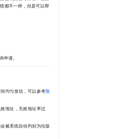
t.diy 一步搞定创意建站
构建大模型应用的安全防护体系
系统都不一样，但是可以帮
通过自然语言交互简化开发流程,全栈开发支持
通过阿里云安全产品对 AI 应用进行安全防护
询申请。
时间均匀发信，可以参考
预
无效地址，无效地址率过
能会被系统自动判别为垃圾