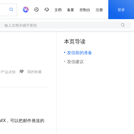
文档
备案
控制台
注册
登录
输入文档关键字查找
验
作计划
器
AI 活动
专业服务
服务伙伴合作计划
开发者社区
加入我们
服务平台百炼
阿里云 OPC 创新助力计划
本页导读
（0）
一站式生成采购清单，支持单品或批量购买
S
io：打造专属 AI 语音助手
S产品伙伴计划（繁花）
峰会
造的大模型服务与应用开发平台
轻量应用服务器
一句话生成原生可编辑精美 PPT 文稿
AI 生产力先锋
Al MaaS 服务伙伴赋能合作
域名
博文
Careers
至高可申请百万元
发信前的准备
性可伸缩的云计算服务
开启高性价比 AI 编程新体验
Qwen-Audio-3.0-Realtime 端到端实时语音角色扮演
输入一句话想法, 轻松生成专业的 PPT
先锋实践拓展 AI 生产力的边界
快速构建应用程序和网站，即刻迈出上云第一步
Token 补贴，五大权
计划
海大会
伙伴信用分合作计划
商标
问答
社会招聘
发信建议
益加速 OPC 成功
S
eek-V4-Pro
数字证书管理服务（原SSL证书）
一键部署幻兽帕鲁游戏服务器
飞天发布时刻
HOT
划
备案
电子书
校园招聘
pSeek-V4-Pro
视频创作，一键激活电商全链路生产力
全托管，含MySQL、PostgreSQL、SQL Server、MariaDB多引擎
实现全站HTTPS，呈现可信的WEB访问
一键购买专属联机服务器，轻松开启游戏
所见，即是所愿
我的收藏
产品详情
更多支持
划
公司注册
镜像站
视频生成
语音识别与合成
专属 QwenPaw
短信服务
漫剧工坊：一站式动画创作平台
AI 实训营
HOT
合作伙伴培训与认证
划
上云迁移
的智能体编程平台
站生成，高效打造优质广告素材
从聊天伙伴进化为能主动干活的本地数字员工
快速生产连贯的高质量长漫剧
从基础到进阶，Agent 创客手把手教你
国内短信简单易用，安全可靠，秒级触达，全球覆盖200+国家和地区。
e-1.1-T2V
Qwen3-TTS-Flash
lScope
我要反馈
查询合作伙伴
畅细腻的高质量视频
离线语音合成大模型，多语言方言自适应，低延迟高稳定
n Alibaba Cloud ISV 合作
代维服务
olarDB
建企业门户网站
大数据开发治理平台 DataWorks
10 分钟搭建微信、支付宝小程序
创新加速
ope
登录合作伙伴管理后台
我要建议
站，无忧落地极速上线
以可视化方式快速构建移动和 PC 门户网站
100%兼容MySQL、PostgreSQL，兼容Oracle，支持集中和分布式
高效部署网站，快速应用到小程序
Data Agent 驱动的一站式 Data+AI 开发治理平台
e-1.1-I2V
Cosyvoice-V3-Flash
安全
畅自然，细节丰富
高表现力语音合成大模型，语音克隆听感自然
我要投诉
上云场景组合购
MX，可以把邮件推送的
伴
边界网络安全防护产品
漫剧创作，剧本、分镜、视频高效生成
覆盖90%+业务场景，专享组合折扣价
2V
VPN
Fun-ASR