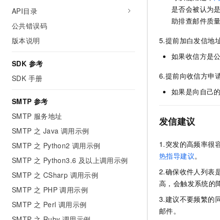
10 分钟在聊天系统中增加
是否会被认为
专有云
API目录
助排查邮件质
公共错误码
版本说明
5.提前加白发信地
如果收信方是
SDK 参考
6.提前向收信方申
SDK 手册
如果是向自己
SMTP 参考
SMTP 服务地址
发信建议
SMTP 之 Java 调用示例
1.突发的高频率
SMTP 之 Python2 调用示例
热指导建议
。
SMTP 之 Python3.6 及以上调用示例
2.确保收件人列
SMTP 之 CSharp 调用示例
高，会触发系统的
SMTP 之 PHP 调用示例
3.建议不要频繁
SMTP 之 Perl 调用示例
邮件。
SMTP 之 Ruby 调用示例