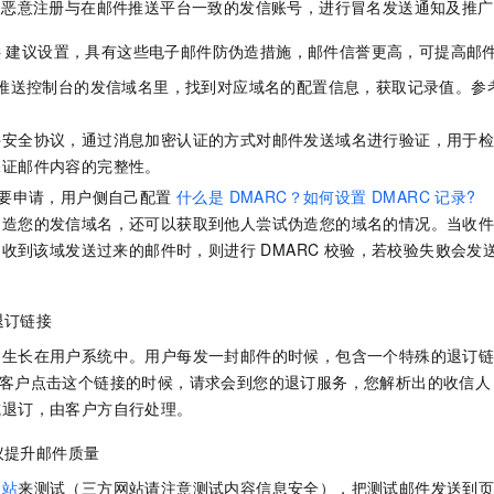
服务生态伙伴
人恶意注册与在邮件推送平台一致的发信账号，进行冒名发送通知及推
视觉 Coding、空间感知、多模态思考等全面升级
1M上下文，专为长程任务能力而生
云工开物
企业应用
Night Plan 支持 Qwen 3.8-Max
AI 办公
NEW
Red Hat
30+ 款产品免费体验
夜间 5 折，Qwen/Meoo/TokenPlan 客户专享
AI智能应用
科研合作
C
建议设置，具有这些电子邮件防伪造措施，邮件信誉更高，可提高邮
ERP
堂（旗舰版）
SUSE
智能客服
件推送控制台的发信域名里，找到对应域名的配置信息，获取记录值。参
AI 应用构建
大模型原生
CRM
2个月
自动承接线索
建站小程序
件安全协议，通过消息加密认证的方式对邮件发送域名进行验证，用于
Qoder
大模型服务平台百炼-应用模版
OA 办公系统
HOT
NEW
保证邮件内容的完整性。
面向真实软件
个人版上线、团队版降价；千问3.8-Max首发发尝鲜
丰富多元化的应用模版和解决方案
力提升
财税管理
模板建站
需要申请，用户侧自己配置
什么是 DMARC？如何设置 DMARC 记录?
万有无界
大模型服务平台百炼-智能体
400电话
定制建站
造您的发信域名，还可以获取到他人尝试伪造您的域名的情况。当收件方
的模型效果
灵活可视化地构建企业级 Agent
议）收到该域发送过来的邮件时，则进行 DMARC 校验，若校验失败会发
方案
广告营销
模板小程序
秒悟
人工智能平台 PAI
定制小程序
云端极速 AI 
新一代 AI 视频生成模型，深度适配广告营销等场景
AI Native 的算法工程平台，一站式完成建模、训练、推理服务部署
退订链接
APP 开发
是生长在用户系统中。用户每发一封邮件的时候，包含一个特殊的退订
建站系统
l。当客户点击这个链接的时候，请求会到您的退订服务，您解析出的收信
或退订，由客户方自行处理。
AI 应用
10分钟微调：让0.6B模型媲美235B模型
多模态数据信
议提升邮件质量
依托云原生高可用架构,实现Dify私有化部署
用1%尺寸在特定领域达到大模型90%以上效果
网站
来测试（三方网站请注意测试内容信息安全），把测试邮件发送到