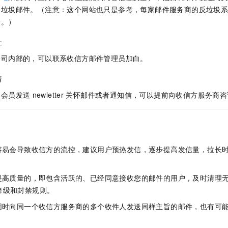
一个 AI 助手
即刻拥有 DeepSeek-R1 满血版
超强辅助，Bol
是垃圾邮件。（注意：这个网站也只是参考，每家邮件服务商的反垃圾
在企业官网、通讯软件中为客户提供 AI 客服
多种方案随心选，轻松解锁专属 DeepSeek
量。）
址
公司内部的，可以联系收信方邮件管理员加白。
请
的会员发送
newletter
关怀邮件或者通知信，可以提前向收信方服务商咨
很容易会导致收信方的流控，建议用户预热发信，逐步提高发信量，拉长
表是高质量的，即包含活跃的、已经同意接收您的邮件的用户，及时清理
降级和封禁规则。
的同时向同一个收信方服务商的多个收件人发送同样主旨的邮件，也有可