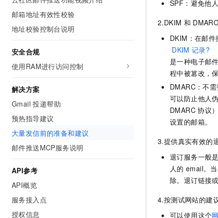
SPF：避免他
AI 产品 免费试用
网络
安全
云开发大赛
邮箱地址有效性校验
Tableau 订阅
1亿+ 大模型 tokens 和 
2.DKIM
和
DMAR
可观测
入门学习赛
地址校验控制台说明
中间件
AI空中课堂在线直播课
140+云产品 免费试用
DKIM：在邮
大模型服务
上云与迁云
产品新客免费试用，最长1
DKIM
记录?
数据库
安全合规
生态解决方案
是一种电子邮
千问AI平台-Token Plan
使用RAM进行访问控制
企业出海
大模型ACA认证体验
大数据计算
程中被篡改，
助力企业全员 AI 认知与能
行业生态解决方案
DMARC：不
政企业务
解决方案
媒体服务
千问AI平台-模型体验
开发者生态解决方案
可以防止他人伪
Gmail 投递帮助
在线体验全尺寸、多种模态
企业服务与云通信
DMARC 协
AI 开发和 AI 应用解决
预热指导建议
设置的邮箱。
Happy 系列大模型
域名与网站
大量发信前的准备和建议
3.提供真实有效的
邮件推送MCP服务说明
终端用户计算
退订服务一般
人的
emai
Serverless
API参考
大模型解决方案
除。退订链接
API概览
开发工具
快速部署 Dify，高效搭建 
服务接入点
4.按测试网站的建
迁移与运维管理
授权信息
可以使用这个