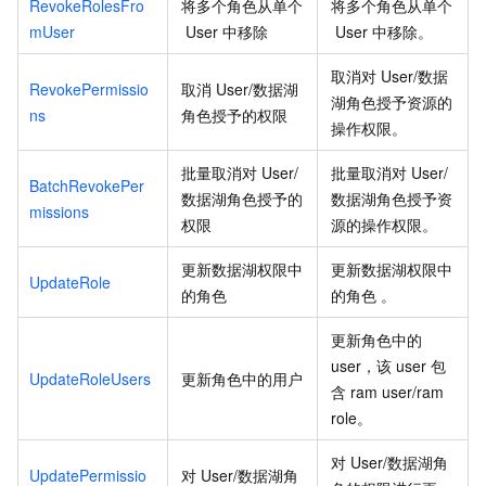
RevokeRolesFro
将多个角色从单个
将多个角色从单个
mUser
User
中移除
User
中移除。
取消对
User/数据
RevokePermissio
取消
User/数据湖
湖角色授予资源的
ns
角色授予的权限
操作权限。
批量取消对
User/
批量取消对
User/
BatchRevokePer
数据湖角色授予的
数据湖角色授予资
missions
权限
源的操作权限。
更新数据湖权限中
更新数据湖权限中
UpdateRole
的角色
的角色 。
更新角色中的
user，该
user
包
UpdateRoleUsers
更新角色中的用户
含
ram user/ram
role。
对
User/数据湖角
UpdatePermissio
对
User/数据湖角