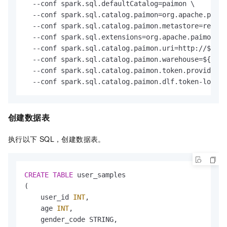
  --conf spark.sql.defaultCatalog=paimon \

  --conf spark.sql.catalog.paimon=org.apache.paimo
  --conf spark.sql.catalog.paimon.metastore=rest \

  --conf spark.sql.extensions=org.apache.paimon.sp
  --conf spark.sql.catalog.paimon.uri=http://${reg
  --conf spark.sql.catalog.paimon.warehouse=${cata
  --conf spark.sql.catalog.paimon.token.provider=d
  --conf spark.sql.catalog.paimon.dlf.token-loader
创建数据表
执行以下
SQL，创建数据表。
CREATE
TABLE
 user_samples

(

    user_id 
INT
,             

    age 
INT
,           

    gender_code STRING,    
