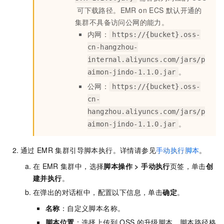
可下载路径。EMR on ECS
默认开通的
集群不具备访问公网的能力。
内网：
https://{bucket}.oss-
cn-hangzhou-
internal.aliyuncs.com/jars/p
。
aimon-jindo-1.1.0.jar
公网：
https://{bucket}.oss-
cn-
hangzhou.aliyuncs.com/jars/p
。
aimon-jindo-1.1.0.jar
通过
EMR
集群引导脚本执行。详情请参见
手动执行脚本
。
在
EMR
集群中，选择
脚本操作
>
手动执行
页签，单击
创
建并执行
。
在弹出的对话框中，配置以下信息，单击
确定
。
名称
：自定义脚本名称。
脚本位置
：选择上传到
OSS
的升级脚本。脚本路径格