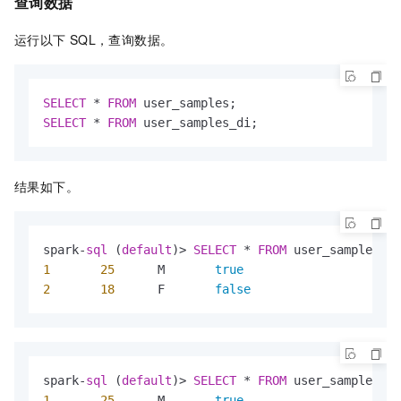
查询数据
运行以下
SQL，查询数据。
SELECT
*
FROM
SELECT
*
FROM
 user_samples_di;
结果如下。
spark
-
sql
 (
default
)
>
SELECT
*
FROM
1
25
	M	
true
2
18
	F	
false
spark
-
sql
 (
default
)
>
SELECT
*
FROM
1
25
	M	
true