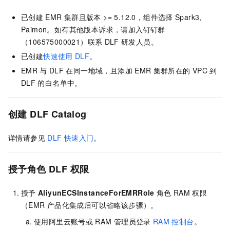
已创建
EMR
集群且版本 >= 5.12.0，组件选择
Spark3,
Paimon。如有其他版本诉求，请加入钉钉群
（106575000021）联系
DLF
研发人员。
已创建
快速使用
DLF
。
EMR
与
DLF
在同一地域，且添加
EMR
集群所在的
VPC
到
DLF
的白名单中。
创建
DLF Catalog
详情请参见
DLF 快速入门
。
授予角色
DLF
权限
授予
AliyunECSInstanceForEMRRole
角色
RAM
权限
（EMR
产品化集成后可以省略该步骤）。
使用阿里云账号或
RAM
管理员登录
RAM
控制台
。