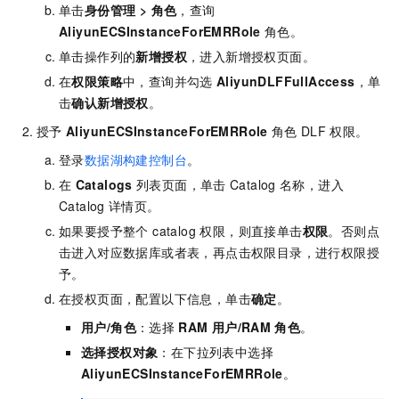
单击
身份管理
>
角色
，查询
AliyunECSInstanceForEMRRole
角色。
单击操作列的
新增授权
，进入新增授权页面。
在
权限策略
中，查询并勾选
AliyunDLFFullAccess
，单
击
确认新增授权
。
授予
AliyunECSInstanceForEMRRole
角色
DLF
权限。
登录
数据湖构建控制台
。
在
Catalogs
列表页面，单击
Catalog
名称，进入
Catalog
详情页。
如果要授予整个 catalog 权限，则直接单击
权限
。否则点
击进入对应数据库或者表，再点击权限目录，进行权限授
予。
在授权页面，配置以下信息，单击
确定
。
用户/角色
：选择
RAM
用户/RAM
角色
。
选择授权对象
：在下拉列表中选择
AliyunECSInstanceForEMRRole
。