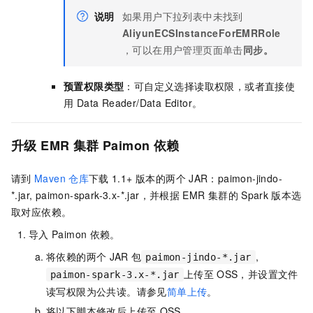
说明
如果用户下拉列表中未找到
AliyunECSInstanceForEMRRole
，可以在用户管理页面单击
同步。
预置权限类型
：可自定义选择读取权限，或者直接使
用 Data Reader/Data Editor。
升级
EMR
集群
Paimon
依赖
请到
Maven
仓库
下载
1.1+ 版本的两个
JAR：paimon-jindo-
*.jar, paimon-spark-3.x-*.jar，并根据
EMR
集群的
Spark
版本选
取对应依赖。
导入
Paimon
依赖。
将依赖的两个
JAR
包
,
paimon-jindo-*.jar
上传至
OSS，并设置文件
paimon-spark-3.x-*.jar
读写权限为公共读。请参见
简单上传
。
将以下脚本修改后上传至
OSS。