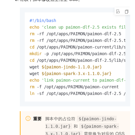
#!/bin/bash
echo
'clean up paimon-dlf-2.5 exists file'
rm
rm
cd
mkdir
cd
 /opt/apps/PAIMON/paimon-dlf-2.5/lib/spark
wget 
${paimon-jindo-1.1.0.jar}
wget 
${paimon-spark-3.x-1.1.0.jar}
echo
'link paimon-current to paimon-dlf-2.5
rm
ln
 -sf /opt/apps/PAIMON/paimon-dlf-2.5 /opt
重要
脚本中的占位符
${paimon-jindo-
和
1.1.0.jar}
${paimon-spark-
需替换为对应的
OSS
3.x-1.1.0.jar}