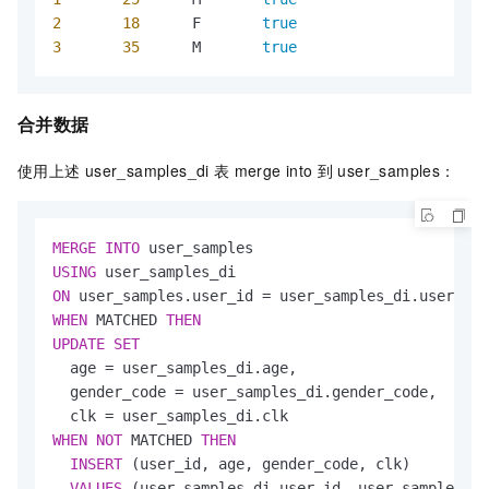
2
18
	F	
true
3
35
	M	
true
合并数据
使用上述
user_samples_di
表
merge into
到
user_samples：
MERGE
INTO
USING
ON
 user_samples.user_id 
=
WHEN
 MATCHED 
THEN
UPDATE
SET
  age 
=
 user_samples_di.age,

  gender_code 
=
 user_samples_di.gender_code,

  clk 
=
WHEN
NOT
 MATCHED 
THEN
INSERT
 (user_id, age, gender_code, clk)

VALUES
 (user_samples_di.user_id, user_samples_di